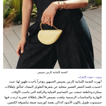
النجمة اللبنانية كارمن بصيبص
بيروت - صوت الإمارات
أبهرت النجمة اللبنانية كارمن بصيبص الجمهور مؤخراً بأحدث ظهور لها، حيث
اعتمدت قصة الشعر القصير متخلية عن شعرها الطويل المعتاد، لتتألق بإطلالات
مبتكرة وخاطفة جمعت بين التصاميم العملية والراقية التي تناسب الأوقات
النهارية والمناسبات الرسمية. ولفتت بصيبص الأنظار بإطلالة عصرية ارتدت فيها
جمبسوت طويل باللون الأسود الداكن بقصة كورسيه ضيقة مكشوفة الكتفين،