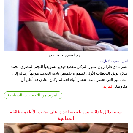
النجم المصري محمد صلاح
لندن - صوت الإمارات
نشر نادي طرابزون سبور التركي مقطع فيديو تشويقياً للنجم المصري محمد
صلاح يوثق اللحظات الأولى لظهوره بقميص ناديه الجديد، موجهاً رسالة إلى
الجماهير التي تنتظره بعد انتشار أنباء انتقاله. وكان النادي قد أعلن أن
مفاوضا...
المزيد
المزيد من التحقيقات السياحية
ستة بدائل غذائية بسيطة تساعدك على تجنب الأطعمة فائقة
المعالجة