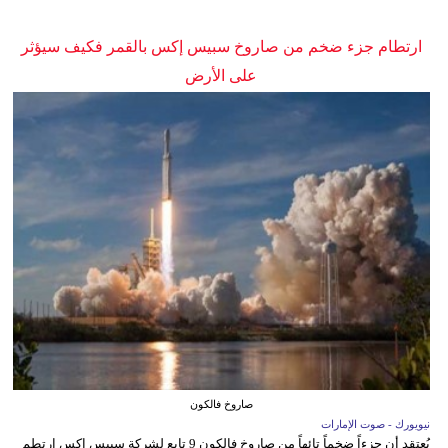
ارتطام جزء ضخم من صاروخ سبيس إكس بالقمر فكيف سيؤثر
على الأرض
صاروخ فالكون
نيويورك - صوت الإمارات
يُعتقد أن جزءاً ضخماً تائهاً من صاروخ فالكون 9 تابع لشركة سبيس إكس ارتطم