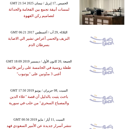
GMT 21:54 2025 الخميس ,17 إبريل / نيسان
لمسات أنيقة تجمع بين الفخامة والحداثة
لتصاميم ركن القهوة
GMT 06:21 2017 الثلاثاء ,29 آب / أغسطس
النزيف والحمى أعراض تشير الي الاصابة
بسرطان الدم
GMT 18:09 2019 الجمعة ,20 كانون الأول / ديسمبر
طفلة روسية في الخامسة على رأس قائمة
أغنى 3 مدّونين على "يوتيوب"
GMT 17:50 2019 السبت ,08 حزيران / يونيو
باحث يثبت بالدليل أن قصة "علاء الدين
والمصباح السحري" من حلب في سورية
GMT 00:56 2019 السبت ,11 أيار / مايو
ننشر أسرار جديدة عن الأمير السعودي فهد