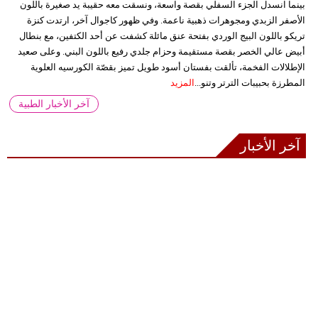
بينما انسدل الجزء السفلي بقصة واسعة، ونسقت معه حقيبة يد صغيرة باللون
الأصفر الزبدي ومجوهرات ذهبية ناعمة. وفي ظهور كاجوال آخر، ارتدت كنزة
تريكو باللون البيج الوردي بفتحة عنق مائلة كشفت عن أحد الكتفين، مع بنطال
أبيض عالي الخصر بقصة مستقيمة وحزام جلدي رفيع باللون البني. وعلى صعيد
الإطلالات الفخمة، تألقت بفستان أسود طويل تميز بقصّة الكورسيه العلوية
المطرزة بحبيبات الترتر وتنو...
المزيد
آخر الأخبار الطبية
آخر الأخبار