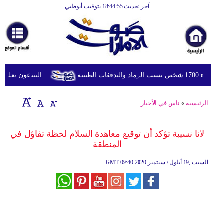
آخر تحديث 18:44:55 بتوقيت أبوظبي
الرئيسية
أخبارعاجلة
رياضة
ثقافة
طينية
البنتاغون يعلن مرا
إقتصاد
الرئيسية
»
ناس في الأخبار
فن
وموسيقى
لانا نسيبة تؤكد أن توقيع معاهدة السلام لحظة تفاؤل في
المنطقة
أزياء
09:40 2020 السبت ,19 أيلول / سبتمبر
GMT
صحة
وتغذية
سياحة