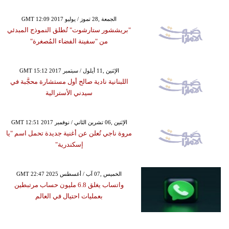
GMT 12:09 2017 الجمعة ,28 تموز / يوليو
"بريششور ستارشوت" تُطلق النموذج المبدئي
من "سفينة الفضاء المُصغرة"
GMT 15:12 2017 الإثنين ,11 أيلول / سبتمبر
اللبنانية نادية صالح أول مستشارة محجَّبة في
سيدني الأسترالية
GMT 12:51 2017 الإثنين ,06 تشرين الثاني / نوفمبر
مروة ناجي تُعلن عن أغنية جديدة تحمل اسم "يا
إسكندرية"
GMT 22:47 2025 الخميس ,07 آب / أغسطس
واتساب يغلق 6.8 مليون حساب مرتبطين
بعمليات احتيال في العالم