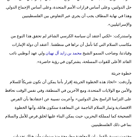
حل الدولتين، وعلى أساس قرارات الأمم المتحدة، وعلى أساس الإجماع الدولي.
وهذا في نهاية المطاف يجب أن يجري عبر التفاوض بين الفلسطينيين
والإسرائيليين».
واستدركت: «لكني أعتقد أن سياسة الكرسي الشاغر لم تحقق هذا النوع من
مكاسب السلام التي كنا نأمل أن نراها في منطقتنا.. أعتقد أن دولة الإمارات
وقيادتنا، وصاحب السمو الشيخ
محمد بن زايد آل نهيان
ولي عهد أبوظبي نائب
القائد الأعلى للقوات المسلحة، يشتركون في رؤية حاضرة».
خطوة جريئة
وأردفت: «اتخاذ هذه الخطوة الجريئة إقرار بأننا يمكن أن نكون شريكاً للسلام
والأمن مع الولايات المتحدة، ومع الآخرين في المنطقة، وفي نفس الوقت نحافظ
على التزامنا الراسخ بحل الدولتين». وأعربت نسيبة عن اعتقادها بأن الفرص
الاقتصادية وثمار السلام الناجمة عن المعاهدة ستكون هائلة، وأنها الخطوة
الصحيحة كما لمملكة البحرين، حيث يمكن البناء عليها لخلق فرص للأمل والسلام
بما في ذلك الفلسطينيين.
وختمت نسيبة بالقول، إن المعاهدة مطروحة منذ سنوات وأن هناك تحديات