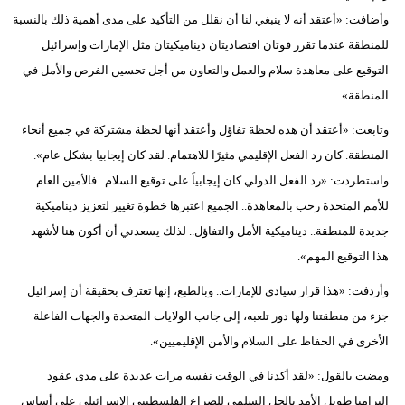
مدوَّنات
وأضافت: «أعتقد أنه لا ينبغي لنا أن نقلل من التأكيد على مدى أهمية ذلك بالنسبة
للمنطقة عندما تقرر قوتان اقتصاديتان ديناميكيتان مثل الإمارات وإسرائيل
أبراج
التوقيع على معاهدة سلام والعمل والتعاون من أجل تحسين الفرص والأمل في
فيديو
المنطقة».
وتابعت: «أعتقد أن هذه لحظة تفاؤل وأعتقد أنها لحظة مشتركة في جميع أنحاء
سيارات
المنطقة. كان رد الفعل الإقليمي مثيرًا للاهتمام. لقد كان إيجابيا بشكل عام».
واستطردت: «رد الفعل الدولي كان إيجابياً على توقيع السلام.. فالأمين العام
للأمم المتحدة رحب بالمعاهدة.. الجميع اعتبرها خطوة تغيير لتعزيز ديناميكية
جديدة للمنطقة.. ديناميكية الأمل والتفاؤل.. لذلك يسعدني أن أكون هنا لأشهد
هذا التوقيع المهم».
وأردفت: «هذا قرار سيادي للإمارات.. وبالطبع، إنها تعترف بحقيقة أن إسرائيل
جزء من منطقتنا ولها دور تلعبه، إلى جانب الولايات المتحدة والجهات الفاعلة
الأخرى في الحفاظ على السلام والأمن الإقليميين».
ومضت بالقول: «لقد أكدنا في الوقت نفسه مرات عديدة على مدى عقود
التزامنا طويل الأمد بالحل السلمي للصراع الفلسطيني الإسرائيلي على أساس