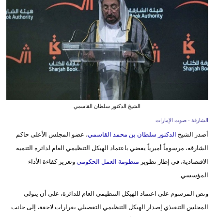
وسفر
ديكور
أخبار
إعلام
تعليم
الشيخ الدكتور سلطان القاسمي
مرأة
الشارقة - صوت الإمارات
أزياء
أصدر الشيخ
الدكتور سلطان بن محمد القاسمي
، عضو المجلس الأعلى حاكم
إسلامية
الشارقة، مرسوماً أميرياً يقضي باعتماد الهيكل التنظيمي العام لدائرة التنمية
الاقتصادية، في إطار تطوير
منظومة العمل الحكومي
وتعزيز كفاءة الأداء
علوم
المؤسسي.
وتكنولوجيا
ونص المرسوم على اعتماد الهيكل التنظيمي العام للدائرة، على أن يتولى
بيئة
المجلس التنفيذي إصدار الهيكل التنظيمي التفصيلي بقرارات لاحقة، إلى جانب