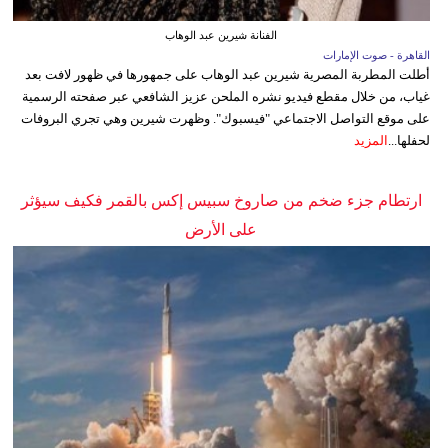
الفنانة شيرين عبد الوهاب
القاهرة - صوت الإمارات
أطلت المطربة المصرية شيرين عبد الوهاب على جمهورها في ظهور لافت بعد
غياب، من خلال مقطع فيديو نشره الملحن عزيز الشافعي عبر صفحته الرسمية
على موقع التواصل الاجتماعي "فيسبوك". وظهرت شيرين وهي تجري البروفات
لحفلها...
المزيد
ارتطام جزء ضخم من صاروخ سبيس إكس بالقمر فكيف سيؤثر
على الأرض