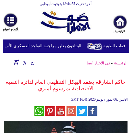
آخر تحديث 18:44:55 بتوقيت أبوظبي
الرئيسية
أخبارعاجلة
رياضة
ثقافة
البنتاغون يعلن مراجعة التواجد العسكري الأميركي في
إقتصاد
الرئيسية
»
في الأخبار أيضا
فن
وموسيقى
حاكم الشارقة يعتمد الهيكل التنظيمي العام لدائرة التنمية
الاقتصادية بمرسوم أميري
أزياء
16:41 2026 الإثنين ,06 تموز / يوليو
GMT
صحة
وتغذية
سياحة