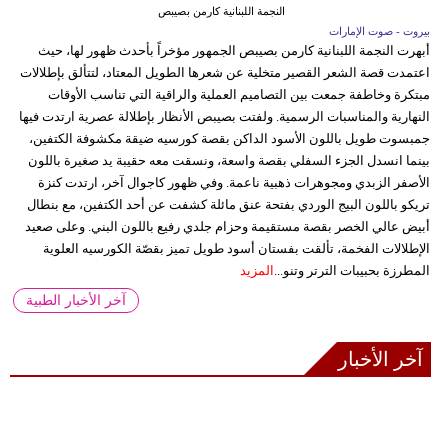
النجمة اللبنانية كارمن بصيبص
بيروت - صوت الإمارات
أبهرت النجمة اللبنانية كارمن بصيبص الجمهور مؤخراً بأحدث ظهور لها، حيث
اعتمدت قصة الشعر القصير متخلية عن شعرها الطويل المعتاد، لتتألق بإطلالات
مبتكرة وخاطفة جمعت بين التصاميم العملية والراقية التي تناسب الأوقات
النهارية والمناسبات الرسمية. ولفتت بصيبص الأنظار بإطلالة عصرية ارتدت فيها
جمبسوت طويل باللون الأسود الداكن بقصة كورسيه ضيقة مكشوفة الكتفين،
بينما انسدل الجزء السفلي بقصة واسعة، ونسقت معه حقيبة يد صغيرة باللون
الأصفر الزبدي ومجوهرات ذهبية ناعمة. وفي ظهور كاجوال آخر، ارتدت كنزة
تريكو باللون البيج الوردي بفتحة عنق مائلة كشفت عن أحد الكتفين، مع بنطال
أبيض عالي الخصر بقصة مستقيمة وحزام جلدي رفيع باللون البني. وعلى صعيد
الإطلالات الفخمة، تألقت بفستان أسود طويل تميز بقصّة الكورسيه العلوية
المطرزة بحبيبات الترتر وتنو...
المزيد
آخر الأخبار الطبية
آخر الأخبار