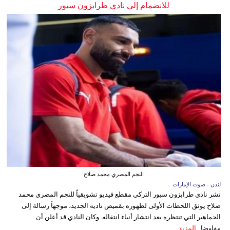
للانضمام إلى نادي طرابزون سبور
النجم المصري محمد صلاح
لندن - صوت الإمارات
نشر نادي طرابزون سبور التركي مقطع فيديو تشويقياً للنجم المصري محمد
صلاح يوثق اللحظات الأولى لظهوره بقميص ناديه الجديد، موجهاً رسالة إلى
الجماهير التي تنتظره بعد انتشار أنباء انتقاله. وكان النادي قد أعلن أن
مفاوضا...
المزيد