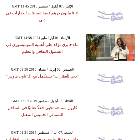
GMT 11:45 2015 الإثنين ,07 أيلول / سبتمبر
818 مليون درهم قيمة تصرفات العقارات في
دبي
GMT 14:58 2024 الأربعاء ,01 أيار / مايو
ثناء جابري تؤكد على أهمية المونتيسوري في
الشمول الثقافي والتعليم
GMT 09:30 2015 الخميس ,02 إبريل / نيسان
"دبي للعقارات" تستكمل بيع الـ"تاون هاوس"
GMT 17:19 2019 الثلاثاء ,03 أيلول / سبتمبر
كارول سماحة تحيى حفلًا غنائيًا في الساحل
الشمالي الخميس المقبل
GMT 01:21 2015 الجمعة ,07 آب / أغسطس
ملياران و367 مليون درهم تصرفات العقارات