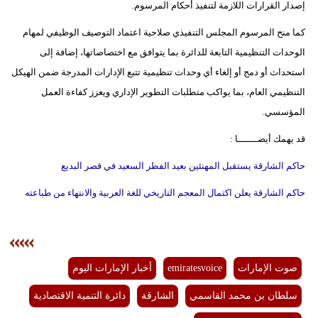
إصدار القرارات اللازمة لتنفيذ أحكام المرسوم.
مدوَّنات
كما منح المرسوم المجلس التنفيذي صلاحية اعتماد التوصيف الوظيفي لمهام
أبراج
الوحدات التنظيمية التابعة للدائرة بما يتوافق مع اختصاصاتها، إضافة إلى
فيديو
استحداث أو دمج أو إلغاء أي وحدات تنظيمية تتبع الإدارات المدرجة ضمن الهيكل
التنظيمي العام، بما يواكب متطلبات التطوير الإداري ويعزز كفاءة العمل
سيارات
المؤسسي.
قد يهمك أيضـــــــا :
حاكم الشارقة يستقبل المهنئين بعيد الفطر السعيد في قصر البديع
حاكم الشارقة يعلن اكتمال المعجم التاريخي للغة العربية والانتهاء من طباعته
صوت الإمارات
emiratesvoice
أخبار الإمارات اليوم
سلطان بن محمد القاسمي
الشارقة
دائرة التنمية الاقتصادية