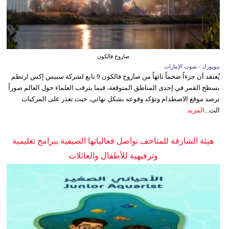
صاروخ فالكون
نيويورك - صوت الإمارات
يُعتقد أن جزءاً ضخماً تائهاً من صاروخ فالكون 9 تابع لشركة سبيس إكس ارتطم
بسطح القمر في إحدى المناطق المتوقعة، فيما يترقب العلماء حول العالم صوراً
ترصد موقع الاصطدام وتؤكد وقوعه بشكل نهائي، حيث تعذر على المركبات
الت...
المزيد
هيئة الشارقة للمتاحف تواصل فعالياتها الصيفية ببرامج تعليمية
وترفيهية للأطفال والعائلات