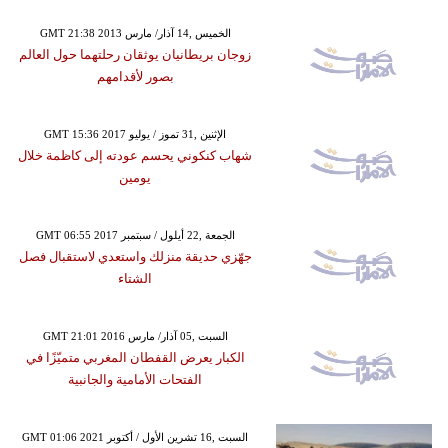
GMT 21:38 2013 الخميس ,14 آذار/ مارس
زوجان بريطانيان يوثقان رحلتهما حول العالم
بصور لأقدامهم
GMT 15:36 2017 الإثنين ,31 تموز / يوليو
شهاب كنكوني يحسم عودته إلى كاظمة خلال
يومين
GMT 06:55 2017 الجمعة ,22 أيلول / سبتمبر
جهّزي حديقة منزلك واستعدي لاستقبال فصل
الشتاء
GMT 21:01 2016 السبت ,05 آذار/ مارس
الكبار يعرض القفطان المغربي متميّزًا في
الفتحات الأمامية والجانبية
GMT 01:06 2021 السبت ,16 تشرين الأول / أكتوبر