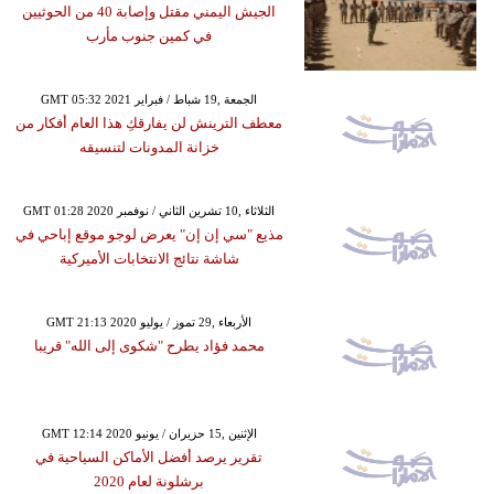
الجيش اليمني مقتل وإصابة 40 من الحوثيين
في كمين جنوب مأرب
GMT 05:32 2021 الجمعة ,19 شباط / فبراير
معطف الترينش لن يفارقكِ هذا العام أفكار من
خزانة المدونات لتنسيقه
GMT 01:28 2020 الثلاثاء ,10 تشرين الثاني / نوفمبر
مذيع "سي إن إن" يعرض لوجو موقع إباحي في
شاشة نتائج الانتخابات الأميركية
GMT 21:13 2020 الأربعاء ,29 تموز / يوليو
محمد فؤاد يطرح "شكوى إلى الله" قريبا
GMT 12:14 2020 الإثنين ,15 حزيران / يونيو
تقرير يرصد أفضل الأماكن السياحية في
برشلونة لعام 2020