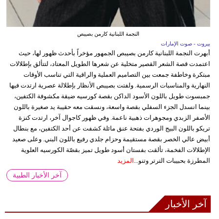
النجمة اللبنانية كارمن بصيبص
بيروت - صوت الإمارات
أبهرت النجمة اللبنانية كارمن بصيبص الجمهور مؤخراً بأحدث ظهور لها، حيث
اعتمدت قصة الشعر القصير متخلية عن شعرها الطويل المعتاد، لتتألق بإطلالات
مبتكرة وخاطفة جمعت بين التصاميم العملية والراقية التي تناسب الأوقات
النهارية والمناسبات الرسمية. ولفتت بصيبص الأنظار بإطلالة عصرية ارتدت فيها
جمبسوت طويل باللون الأسود الداكن بقصة كورسيه ضيقة مكشوفة الكتفين،
بينما انسدل الجزء السفلي بقصة واسعة، ونسقت معه حقيبة يد صغيرة باللون
الأصفر الزبدي ومجوهرات ذهبية ناعمة. وفي ظهور كاجوال آخر، ارتدت كنزة
تريكو باللون البيج الوردي بفتحة عنق مائلة كشفت عن أحد الكتفين، مع بنطال
أبيض عالي الخصر بقصة مستقيمة وحزام جلدي رفيع باللون البني. وعلى صعيد
الإطلالات الفخمة، تألقت بفستان أسود طويل تميز بقصّة الكورسيه العلوية
المطرزة بحبيبات الترتر وتنو...
المزيد
آخر الأخبار الطبية
آخر الأخبار