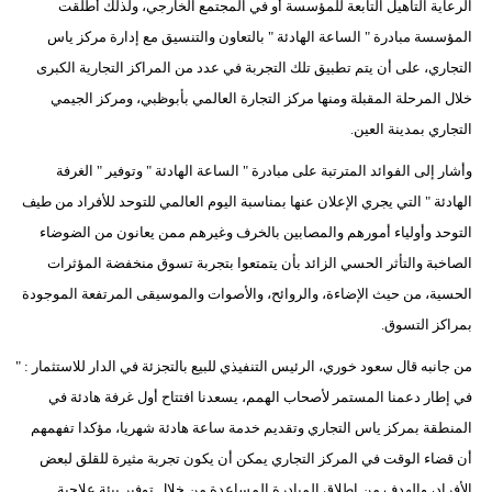
الرعاية التأهيل التابعة للمؤسسة أو في المجتمع الخارجي، ولذلك أطلقت
المؤسسة مبادرة " الساعة الهادئة " بالتعاون والتنسيق مع إدارة مركز ياس
التجاري، على أن يتم تطبيق تلك التجربة في عدد من المراكز التجارية الكبرى
خلال المرحلة المقبلة ومنها مركز التجارة العالمي بأبوظبي، ومركز الجيمي
التجاري بمدينة العين.
وأشار إلى الفوائد المترتبة على مبادرة " الساعة الهادئة " وتوفير " الغرفة
الهادئة " التي يجري الإعلان عنها بمناسبة اليوم العالمي للتوحد للأفراد من طيف
التوحد وأولياء أمورهم والمصابين بالخرف وغيرهم ممن يعانون من الضوضاء
الصاخبة والتأثر الحسي الزائد بأن يتمتعوا بتجربة تسوق منخفضة المؤثرات
الحسية، من حيث الإضاءة، والروائح، والأصوات والموسيقى المرتفعة الموجودة
بمراكز التسوق.
من جانبه قال سعود خوري، الرئيس التنفيذي للبيع بالتجزئة في الدار للاستثمار : "
في إطار دعمنا المستمر لأصحاب الهمم، يسعدنا افتتاح أول غرفة هادئة في
المنطقة بمركز ياس التجاري وتقديم خدمة ساعة هادئة شهريا، مؤكدا تفهمهم
أن قضاء الوقت في المركز التجاري يمكن أن يكون تجربة مثيرة للقلق لبعض
الأفراد، والهدف من إطلاق المبادرة المساعدة من خلال توفير بيئة علاجية