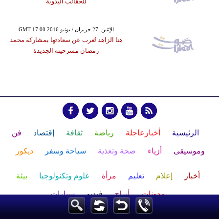
للحقائب اليدوية
GMT 17:00 2016 الإثنين ,27 حزيران / يونيو
هنا الزاهد تُعرب عن سعادتها بمشاركة محمد
رمضان مسرحيته الجديدة
الرئيسية
أخبارعاجلة
رياضة
ثقافة
إقتصاد
فن
وموسيقى
أزياء
صحة وتغذية
سياحة وسفر
ديكور
أخبار
إعلام
تعليم
مرأة
علوم وتكنولوجيا
بيئة
مدونات
أبراج
فيديو
سيارات