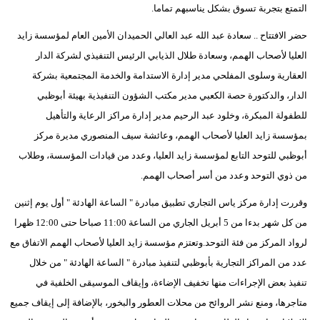
التمتع بتجربة تسوق بشكل يناسبهم تماما.
مدوَّنات
حضر الافتتاح .. سعادة عبد الله عبد العالي الحميدان الأمين العام لمؤسسة زايد
أبراج
العليا لأصحاب الهمم، وسعادة طلال الذيابي الرئيس التنفيذي لشركة الدار
فيديو
العقارية وسلوى المفلحي مدير إدارة الاستدامة والخدمة المجتمعية بشركة
الدار، والدكتورة حصة الكعبي مدير مكتب الشؤون التنفيذية بهيئة أبوظبي
سيارات
للطفولة المبكرة، وخلود عبد الرحيم مدير إدارة مراكز الرعاية والتأهيل
بمؤسسة زايد العليا لأصحاب الهمم، وعائشة سيف المنصوري مديرة مركز
أبوظبي للتوحد التابع لمؤسسة زايد العليا، وعدد من قيادات المؤسسة، وطلاب
من ذوي التوحد وعدد من أسر أصحاب الهمم.
وقررت إدارة مركز ياس التجاري تطبيق مبادرة " الساعة الهادئة " أول يوم إثنين
من كل شهر بدءا من 5 أبريل الجاري من الساعة 11:00 صباحا حتى 12:00 ظهرا
لرواد المركز من فئة التوحد.وتعتزم مؤسسة زايد العليا لأصحاب الهمم الاتفاق مع
عدد من المراكز التجارية بأبوظبي لتنفيذ مبادرة " الساعة الهادئة " من خلال
تنفيذ بعض الإجراءات منها تخفيف الإضاءة، وإيقاف الموسيقى الخلفية في
متاجرها، ومنع نشر الروائح من محلات العطور والبخور، بالإضافة إلى إيقاف جميع