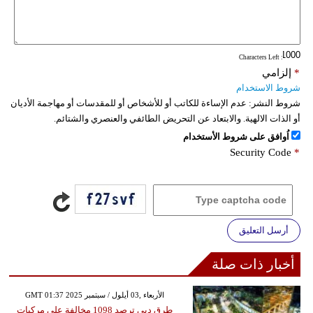
: Characters Left
*
إلزامي
شروط الاستخدام
شروط النشر:
عدم الإساءة للكاتب أو للأشخاص أو للمقدسات أو مهاجمة الأديان
أو الذات الالهية. والابتعاد عن التحريض الطائفي والعنصري والشتائم.
اُوافق على شروط الأستخدام
Security Code
*
أرسل التعليق
أخبار ذات صلة
GMT 01:37 2025 الأربعاء ,03 أيلول / سبتمبر
طرق دبي ترصد 1098 مخالفة على مركبات