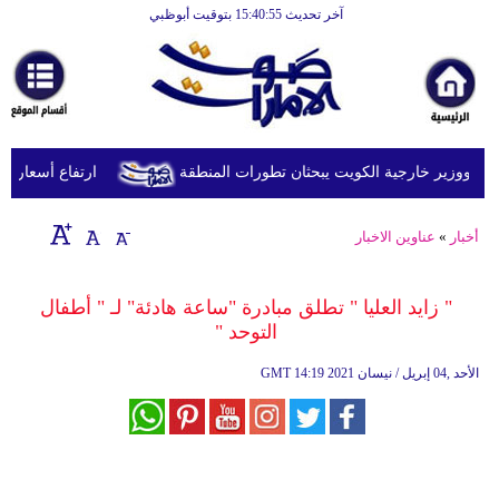
آخر تحديث 15:40:55 بتوقيت أبوظبي
الرئيسية
أخبارعاجلة
رياضة
ثقافة
د ووزير خارجية الكويت يبحثان تطورات المنطقة
ارتفاع أسعار النفط يرفع
إقتصاد
أخبار
»
عناوين الاخبار
فن
وموسيقى
" زايد العليا " تطلق مبادرة "ساعة هادئة" لـ " أطفال
التوحد "
أزياء
14:19 2021 الأحد ,04 إبريل / نيسان
GMT
صحة
وتغذية
سياحة