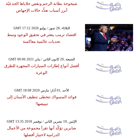
شيخوخة بطانة الرحم ونقص خلاياها الجذعيّة
أبرز أسباب تعدُّد حالات الإجهاض
GMT 17:12 2026 الثلاثاء ,28 تموز / يوليو
اقتصاد ترمب يتعثر في تحقيق الوعود وسط
تحديات عالمية معاكسة
GMT 00:06 2021 الجمعة ,29 كانون الثاني / يناير
أفضل أنواع إطارات السيارات المجهزة للطرق
الوعرة
GMT 18:08 2020 الأحد ,01 آذار/ مارس
فوائد المسواك تتخطى تنظيف الأسنان إلى
تبييضها!
GMT 13:35 2018 الإثنين ,19 تشرين الثاني / نوفمبر
صابرين تؤكّد أنها تقرأ مجموعة من الأعمال
الدرامية لاختيار أفضلها