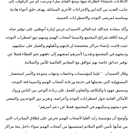
الإعلانات باستثناء الطارئة منها، ومنع القيام بملء وترتيب أي من الرفوف، إلى
جانب العديد من التدابير والإجراءات الأخرى المماثلة، بهدف خلق أجواء هادئة
ومناسبة لمرضى التوحد والاضطرابات الحسية.
وأكد سعادة عبدالله عبدالعالي الحميدان حرص إمارة أبوظبي على توفير حياه
كريمة لكافة شرائح المجتمع ولاسيما أصحاب الهمم ومنهم ذوو اضطراب التوحد،
حيث قامت بإنشاء مراكز متخصصة لرعايتهم وتأهيلهم والعمل على تمكينهم
ودمجهم في المجتمع وتقديرا لأسرهم لسعيهم إلى دفعهم نحو العطاء فضلا عن
توفير حدائق خاصة بهم تتوافق مع المعايير العالمية للأمن والسلامة.
وقال الحميدان : "علينا كمؤسسات وجامعات وجهات متنوعة وكأسر استحضار
المسؤولية التي نتحملها في خدمة ورعاية أصحاب الهمم ولاسيما فئة التوحد،
وتنسيق جهودنا والتكاتف والتعاون للعمل على زيادة الوعي بين الناس ورواد
الأماكن العامة حول اضطرابات التوحد وأعراضه، وتعزيز دور التوحديين والسعي
نحو دمجهم وتمكينهم في المجتمع، فضلا عن دعم أسرهم".
وأوضح أن مؤسسة زايد العليا لأصحاب الهمم تحرص على إطلاق المبادرات التي
من شأنها تأمين الجو الملائم لمنتسبيها من أصحاب الهمم سواء داخل بيئة مراكز