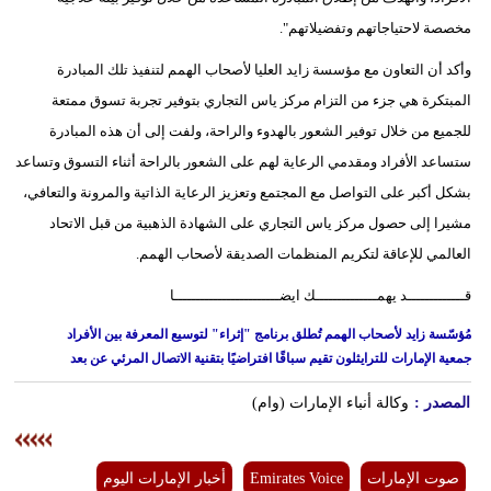
مخصصة لاحتياجاتهم وتفضيلاتهم".
وأكد أن التعاون مع مؤسسة زايد العليا لأصحاب الهمم لتنفيذ تلك المبادرة
المبتكرة هي جزء من التزام مركز ياس التجاري بتوفير تجربة تسوق ممتعة
للجميع من خلال توفير الشعور بالهدوء والراحة، ولفت إلى أن هذه المبادرة
ستساعد الأفراد ومقدمي الرعاية لهم على الشعور بالراحة أثناء التسوق وتساعد
بشكل أكبر على التواصل مع المجتمع وتعزيز الرعاية الذاتية والمرونة والتعافي،
مشيرا إلى حصول مركز ياس التجاري على الشهادة الذهبية من قبل الاتحاد
العالمي للإعاقة لتكريم المنظمات الصديقة لأصحاب الهمم.
قـــــــــــــد يهمــــــــــــــك ايضــــــــــــــــــــــــا
مُؤسّسة زايد لأصحاب الهمم تُطلق برنامج "إثراء" لتوسيع المعرفة بين الأفراد
جمعية الإمارات للترايثلون تقيم سباقًا افتراضيًا بتقنية الاتصال المرئي عن بعد
المصدر :
وكالة أنباء الإمارات (وام)
صوت الإمارات
Emirates Voice
أخبار الإمارات اليوم