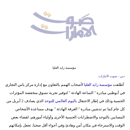
وسفر
ديكور
أخبار
إعلام
تعليم
مرأة
مؤسسة زايد العليا
دبي - صوت الامارات
أزياء
أطلقت
مؤسسة زايد العليا
لأصحاب الهمم بالتعاون مع إدارة مركز ياس التجاري
إسلامية
في أبوظبي مبادرة " الساعة الهادئة " لتوفير تجربة تسوق منخفضة المؤثرات
علوم
الحسية وذلك في إطار الاحتفال ب
اليوم العالمي للتوحد
الذي يصادف 2 أبريل من
وتكنولوجيا
كل عام.كما تم تدشين مبادرة " الغرفة الهادئة " بهدف مساعدة الأشخاص
المصابين بالتوحد والاضطرابات الحسية الأخرى وأولياء أمورهم، لقضاء بعض
بيئة
الوقت والاسترخاء في مكان آمن وهادئ وفي أجواء أقل صخبا، تجعل بإمكانهم