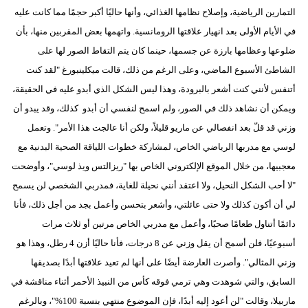
مدوَّنات
التمارين الرياضية، وإصلاح نظامها الغذائي، وأنها حاليًا أكبر حجمًا مما كانت عليه
في الأيام الأولى بعد انهيار علاقتها الرومانسية. واتهمها بعض المقربين منها، بأن
أبراج
ضلوعها وعظامها بارزة عن جسمها، حينما كان يتم التقاط الصور لها على
فيديو
الشاطئ الأسبوع الماضي، وعلى الرغم من ذلك، قالت ميكلينبورغ "لقد كنت
أتنفس لأنني كنت أشعر بالبرودة، وهذا ليس الشكل الذي أبدو عليه في الحقيقة،
سيارات
ويمكن أن نشاهد ذلك في الصور، ولم اسمح لنفسي أن أبدو كذلك، وقد يبدو أن
وزني قد قلّ بعد انفصالي عن ماريو قليلاً، ولكن أنا عالجت هذا الأمر". وتعمل
لوسي مع مدربها الرياضي الخاص، لمشاركة خطوات اللياقة الصحية البدنية مع
معجبيها، من خلال الموقع الإلكتروني الخاص بها "ريزالتس ويذ لوسي"، وأوضحت
"لا أحب الشكل النحيل، ولا اعتقد أنني نحيلة للغاية، فمدربي الشخصي لن يسمح
لي أن أكون كذلك ولا حتى عائلتي، وأشعر بتحسن وأعمل بجد من أجل ذلك، فأنا
دائمًا أتناول طعامًا صحيًا، وأعمل مع مدربي الخاص مرتين أو ثلاث مرات
أسبوعيًا، فلن أسمح أن يقل وزني عن 8 درجات، فأنا حاليًا أزن 4 رطل، وهذا هو
وزني المثالي". وأصرت العارضة أيضًا على أنها لم تعيد علاقتها أبدًا بصديقها
السابق، والتي شوهدت وهي ترمي فوقه كأس من النبيذ الأحمر أثناء مناقشة في
ماربيلا، وقالت "لن أعود إليه أبدًا، فإن الموضوع منتهي بنسبة 100%"، وبالرغم