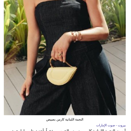
النجمة اللبنانية كارمن بصيبص
بيروت - صوت الإمارات
أبهرت النجمة اللبنانية كارمن بصيبص الجمهور مؤخراً بأحدث ظهور لها، حيث