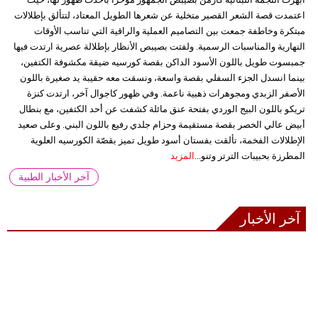
اعتمدت قصة الشعر القصير متخلية عن شعرها الطويل المعتاد، لتتألق بإطلالات
مبتكرة وخاطفة جمعت بين التصاميم العملية والراقية التي تناسب الأوقات
النهارية والمناسبات الرسمية. ولفتت بصيبص الأنظار بإطلالة عصرية ارتدت فيها
جمبسوت طويل باللون الأسود الداكن بقصة كورسيه ضيقة مكشوفة الكتفين،
بينما انسدل الجزء السفلي بقصة واسعة، ونسقت معه حقيبة يد صغيرة باللون
الأصفر الزبدي ومجوهرات ذهبية ناعمة. وفي ظهور كاجوال آخر، ارتدت كنزة
تريكو باللون البيج الوردي بفتحة عنق مائلة كشفت عن أحد الكتفين، مع بنطال
أبيض عالي الخصر بقصة مستقيمة وحزام جلدي رفيع باللون البني. وعلى صعيد
الإطلالات الفخمة، تألقت بفستان أسود طويل تميز بقصّة الكورسيه العلوية
المطرزة بحبيبات الترتر وتنو...
المزيد
آخر الأخبار الطبية
آخر الأخبار