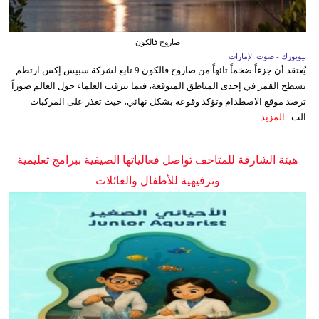
صاروخ فالكون
نيويورك - صوت الإمارات
يُعتقد أن جزءاً ضخماً تائهاً من صاروخ فالكون 9 تابع لشركة سبيس إكس ارتطم
بسطح القمر في إحدى المناطق المتوقعة، فيما يترقب العلماء حول العالم صوراً
ترصد موقع الاصطدام وتؤكد وقوعه بشكل نهائي، حيث تعذر على المركبات
الت...
المزيد
هيئة الشارقة للمتاحف تواصل فعالياتها الصيفية ببرامج تعليمية
وترفيهية للأطفال والعائلات