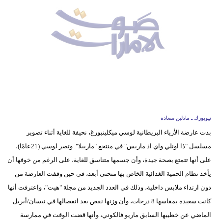
وسفر
ديكور
أخبار
إعلام
تعليم
مرأة
نيويورك ـ مادلين سعادة
بدت عارضة الأزياء البريطانية لوسي ميكلينبورغ، نحيفة للغاية أثناء تصوير
أزياء
مسلسل "ذا اونلي واي اذ ماربس" في منتجع "ماربيلا". وتصر لوسي (21عامًا)،
إسلامية
على أنها تتمتع بصحة جيدة، وأن جسمها متناسق للغاية، على الرغم من خوفها أن
علوم
يأخذ نظام الحمية الغذائية الخاص بها منحنى أبعد، في حين وقفت العارضة من
وتكنولوجيا
دون ارتداء ملابس داخلية، وذلك في العدد الجديد من مجلة "هيت"، واعترفت أنها
كانت سعيدة بمقاسها 8 درجات، وأن وزنها نقص بعد انفصالها في نيسان/أبريل
بيئة
الماضي عن خطيبها السابق ماريو فالكوني، وأنها قضت الوقت في ممارسة