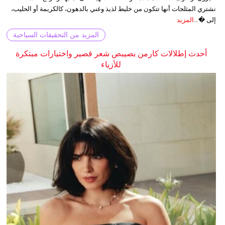
نشتري المثلجات أنها تتكون من خليط لذيذ وغني بالدهون، كالكريمة أو الحليب،
إلى �...
المزيد
المزيد من التحقيقات السياحية
أحدث إطلالات كارمن بصيبص شعر قصير واختيارات مبتكرة
للأزياء