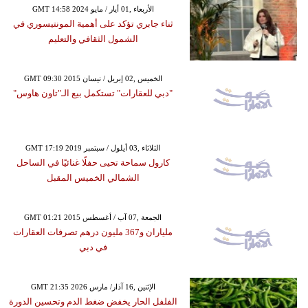
GMT 14:58 2024 الأربعاء ,01 أيار / مايو
ثناء جابري تؤكد على أهمية المونتيسوري في
الشمول الثقافي والتعليم
GMT 09:30 2015 الخميس ,02 إبريل / نيسان
"دبي للعقارات" تستكمل بيع الـ"تاون هاوس"
GMT 17:19 2019 الثلاثاء ,03 أيلول / سبتمبر
كارول سماحة تحيى حفلًا غنائيًا في الساحل
الشمالي الخميس المقبل
GMT 01:21 2015 الجمعة ,07 آب / أغسطس
ملياران و367 مليون درهم تصرفات العقارات
في دبي
GMT 21:35 2026 الإثنين ,16 آذار/ مارس
الفلفل الحار يخفض ضغط الدم وتحسين الدورة