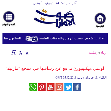
آخر تحديث 18:44:55 بتوقيت أبوظبي
الرئيسية
أخبارعاجلة
رياضة
ثقافة
لطينية
البنتاغون يعلن مر
إقتصاد
أزياء
»
إتيكيت
فن
وموسيقى
لوسي ميكلينبورغ تدافع عن رشاقتها في منتجع "ماربيلا"
أزياء
05:42 2013 الثلاثاء ,11 حزيران / يونيو
GMT
صحة
وتغذية
سياحة