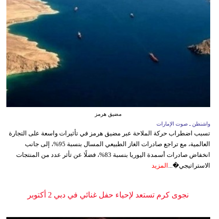
مضيق هرمز
واشنطن ـ صوت الإمارات
تسبب اضطراب حركة الملاحة عبر مضيق هرمز في تأثيرات واسعة على التجارة
العالمية، مع تراجع صادرات الغاز الطبيعي المسال بنسبة 95%، إلى جانب
انخفاض صادرات أسمدة اليوريا بنسبة 83%، فضلًا عن تأثر عدد من المنتجات
الاستراتيجي�...
المزيد
نجوى كرم تستعد لإحياء حفل غنائي في دبي 2 أكتوبر