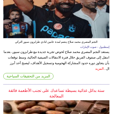
النجم المصري محمد صلاح ينضم لمدة عامين لنادي طرابزون سبور التركي
إسطنبول - صوت الإمارات
يستعد النجم المصري محمد صلاح لخوض تجربة جديدة مع طرابزون سبور، بعدما
انتقل إلى صفوف الفريق خلال فترة الانتقالات الصيفية الحالية، وسط توقعات
بأن يتجاوز دوره حدود المشاركة الهجومية وتسجيل الأهداف، ليصبح أحد أبرز
ال...
المزيد
المزيد من التحقيقات السياحية
ستة بدائل غذائية بسيطة تساعدك على تجنب الأطعمة فائقة
المعالجة