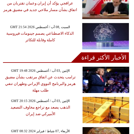
عراقجي يؤكد أن إيران وعمان تقتربان من
اتفاق بشأن مسار ملاحي جديد في مضيق هرمز
GMT 21:54 2026 السبت ,08 آب / أغسطس
الذكاء الاصطناعي يصمم جينومات فيروسية
كاملة وقابلة للتكاثر
الأخبار الأكثر قراءة
GMT 19:48 2026 الإثنين ,03 آب / أغسطس
ترامب يتحدث عن اتفاق مرتقب بشأن مضيق
هرمز والبرنامج النووي الإيراني وطهران تنفي
طلب مهلة
GMT 20:15 2026 الإثنين ,03 آب / أغسطس
الذهب يصعد مع تراجع مخاوف التصعيد
الأميركي ضد إيران
GMT 08:32 2024 الأربعاء ,07 شباط / فبراير