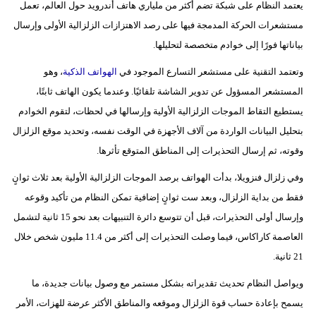
يعتمد النظام على شبكة تضم أكثر من ملياري هاتف أندرويد حول العالم، تعمل
مدوَّنات
مستشعرات الحركة المدمجة فيها على رصد الاهتزازات الزلزالية الأولى وإرسال
أبراج
بياناتها فورًا إلى خوادم متخصصة لتحليلها.
فيديو
وتعتمد التقنية على مستشعر التسارع الموجود في
الهواتف الذكية
، وهو
المستشعر المسؤول عن تدوير الشاشة تلقائيًا. وعندما يكون الهاتف ثابتًا،
سيارات
يستطيع التقاط الموجات الزلزالية الأولية وإرسالها في لحظات، لتقوم الخوادم
بتحليل البيانات الواردة من آلاف الأجهزة في الوقت نفسه، وتحديد موقع الزلزال
وقوته، ثم إرسال التحذيرات إلى المناطق المتوقع تأثرها.
وفي زلزال فنزويلا، بدأت الهواتف برصد الموجات الزلزالية الأولية بعد ثلاث ثوانٍ
فقط من بداية الزلزال، وبعد ست ثوانٍ إضافية تمكن النظام من تأكيد وقوعه
وإرسال أولى التحذيرات، قبل أن تتوسع دائرة التنبيهات بعد نحو 15 ثانية لتشمل
العاصمة كاراكاس، فيما وصلت التحذيرات إلى أكثر من 11.4 مليون شخص خلال
21 ثانية.
ويواصل النظام تحديث تقديراته بشكل مستمر مع وصول بيانات جديدة، ما
يسمح بإعادة حساب قوة الزلزال وموقعه والمناطق الأكثر عرضة للهزات، الأمر