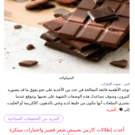
الشوكولاتة
لندن - صوت الإمارات
توجد الأطعمة فائقة المعالجة في عدد من الأغذية على نحو يفوق ما قد يتصوره
كثيرون، وسوف تساعدك هذه الوصفات الشهية على تجنبها. ونتوقع عندما
نشتري المثلجات أنها تتكون من خليط لذيذ وغني بالدهون، كالكريمة أو الحليب،
إلى �...
المزيد
المزيد من التحقيقات السياحية
أحدث إطلالات كارمن بصيبص شعر قصير واختيارات مبتكرة