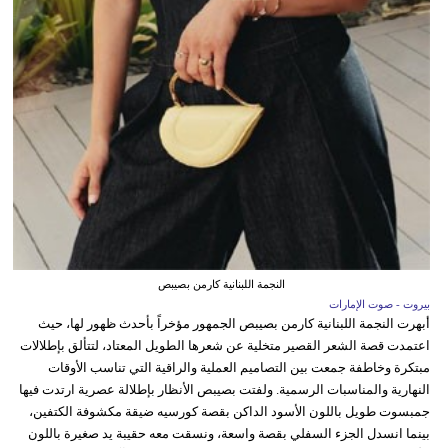
النجمة اللبنانية كارمن بصيبص
بيروت - صوت الإمارات
أبهرت النجمة اللبنانية كارمن بصيبص الجمهور مؤخراً بأحدث ظهور لها، حيث
اعتمدت قصة الشعر القصير متخلية عن شعرها الطويل المعتاد، لتتألق بإطلالات
مبتكرة وخاطفة جمعت بين التصاميم العملية والراقية التي تناسب الأوقات
النهارية والمناسبات الرسمية. ولفتت بصيبص الأنظار بإطلالة عصرية ارتدت فيها
جمبسوت طويل باللون الأسود الداكن بقصة كورسيه ضيقة مكشوفة الكتفين،
بينما انسدل الجزء السفلي بقصة واسعة، ونسقت معه حقيبة يد صغيرة باللون