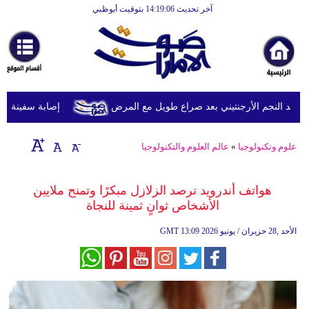
آخر تحديث 14:19:06 بتوقيت أبوظبي
الرئيسية
أخبارعاجلة
رياضة
ثقافة
 النجم الأرجنتيني بعد صراع طويل مع المرض
إصابة سفينة شحن 
إقتصاد
علوم وتكنولوجيا
»
عالم العلوم والتكنولوجيا
فن
وموسيقى
هواتف أندرويد ترصد الزلازل مبكرًا وتمنح ملايين
الأشخاص ثوانٍ ثمينة للنجاة
أزياء
13:09 2026 الأحد ,28 حزيران / يونيو
GMT
صحة
وتغذية
سياحة