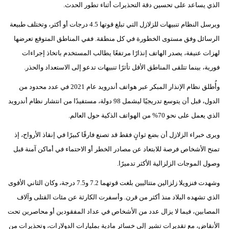
الذي يساعد على تحسين دقة التحذيرات أثناء تطور الحدث.
ويرسل النظام تنبيهات للزلازل التي تبلغ قوتها 4.5 درجات أو أكثر، وتختلف طبيعة
الرسائل وفق مستوى الخطورة في كل منطقة. ففي المناطق المتوقع تعرضها
لهزات عنيفة، يصدر الهاتف إنذارًا مرتفعًا يطالب المستخدم باتخاذ إجراءات
فورية، بينما تتلقى المناطق الأقل تأثرًا تنبيهات تدعو إلى الاستعداد والحذر.
وأُطلق نظام الإنذار المبكر عبر هواتف أندرويد عام 2021 في عدد محدود من
الدول، قبل أن يتوسع تدريجيًا ليشمل 98 دولة، مستفيدًا من انتشار نظام أندرويد
الذي يعمل على نحو 70% من الهواتف الذكية حول العالم.
ويرى خبراء الزلازل أن بضع ثوانٍ فقط قد تصنع فارقًا كبيرًا في إنقاذ الأرواح، إذ
تمنح الأشخاص فرصة للابتعاد عن مصادر الخطر أو الاحتماء في أماكن آمنة قبل
وصول الموجات الزلزالية الأكثر تدميرًا.
وشهدت فنزويلا زلزالين متتاليين بلغت قوتهما 7.2 و7.5 درجة، وكان الثاني الأقوى
الذي تشهده البلاد منذ أكثر من قرن. وأسفرت الكارثة عن مئات القتلى وآلاف
المصابين، فيما لا يزال عدد من الأشخاص في عداد المفقودين أو محاصرين تحت
الأنقاض، مع تقديرات تشير إلى خسائر مادية بمليارات الدولارات، وتحذيرات من