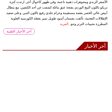
الأصفر الزبدي ومجوهرات ذهبية ناعمة. وفي ظهور كاجوال آخر، ارتدت كنزة
تريكو باللون البيج الوردي بفتحة عنق مائلة كشفت عن أحد الكتفين، مع بنطال
أبيض عالي الخصر بقصة مستقيمة وحزام جلدي رفيع باللون البني. وعلى صعيد
الإطلالات الفخمة، تألقت بفستان أسود طويل تميز بقصّة الكورسيه العلوية
المطرزة بحبيبات الترتر وتنو...
المزيد
آخر الأخبار الطبية
آخر الأخبار