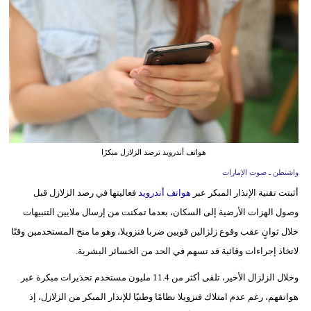
وسفر
ديكور
أخبار
إعلام
تعليم
هواتف أندرويد ترصد الزلازل مبكرًا
مرأة
واشنطن ـ صوت الإمارات
أزياء
أثبتت تقنية الإنذار المبكر عبر
هواتف أندرويد
فعاليتها في رصد الزلازل قبل
إسلامية
وصول الهزات الأرضية إلى السكان، بعدما تمكنت من إرسال ملايين التنبيهات
خلال ثوانٍ عقب وقوع زلزالين قويين ضربا فنزويلا، وهو ما منح المستخدمين وقتًا
علوم
لاتخاذ إجراءات وقائية قد تسهم في الحد من الخسائر البشرية.
وتكنولوجيا
وخلال الزلزال الأخير، تلقى أكثر من 11.4 مليون مستخدم تحذيرات مبكرة عبر
بيئة
هواتفهم، رغم عدم امتلاك فنزويلا نظامًا وطنيًا للإنذار المبكر من الزلازل، إذ