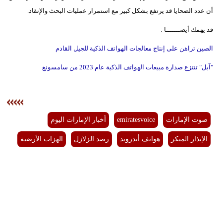
أن عدد الضحايا قد يرتفع بشكل كبير مع استمرار عمليات البحث والإنقاذ.
قد يهمك أيضـــــــا :
الصين تراهن على إنتاج معالجات الهواتف الذكية للجيل القادم
"آبل" تنتزع صدارة مبيعات الهواتف الذكية عام 2023 من سامسونغ
صوت الإمارات
emiratesvoice
أخبار الإمارات اليوم
الإنذار المبكر
هواتف أندرويد
رصد الزلازل
الهزات الأرضية