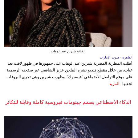
الفنانة شيرين عبد الوهاب
القاهرة - صوت الإمارات
أطلت المطربة المصرية شيرين عبد الوهاب على جمهورها في ظهور لافت بعد
غياب، من خلال مقطع فيديو نشره الملحن عزيز الشافعي عبر صفحته الرسمية
على موقع التواصل الاجتماعي "فيسبوك". وظهرت شيرين وهي تجري البروفات
لحفلها...
المزيد
الذكاء الاصطناعي يصمم جينومات فيروسية كاملة وقابلة للتكاثر