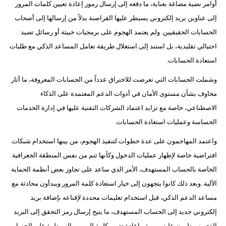
أوامر نصية مصاغة بعناية، ما دفعه إلى إرسال رموز إعادة تعيين كلمات المرور
مدوَّنات
إلى عناوين بريد إلكتروني يسيطر عليها القراصنة بدلاً من إرسالها إلى أصحاب
أبراج
الحسابات الحقيقيين. ولم يعتمد الهجوم على برمجيات خبيثة أو رسائل تصيد
احتيالي تقليدية، بل استند إلى استغلال طريقة تعامل المساعد الذكي مع طلبات
فيديو
استعادة الحسابات.
سيارات
وشملت الحسابات التي تعرضت للاختراق عدداً من الحسابات المعروفة، ما أثار
مخاوف بشأن مستوى الأمان في أدوات الدعم المعتمدة على الذكاء
الاصطناعي، خاصة مع تزايد اعتماد الشركات التقنية عليها في إدارة الخدمات
الحساسة وعمليات استعادة الحسابات.
واعتمد المهاجمون على عدة خطوات لتنفيذ الهجوم، من بينها استخدام شبكات
افتراضية خاصة لإظهار عمليات الدخول وكأنها تتم من نفس المنطقة الجغرافية
الخاصة بالحساب المستهدف، الأمر الذي ساعد على تجاوز بعض أنظمة الحماية
الآلية. وبعد ذلك كانوا يتجهون إلى خيار استعادة كلمة المرور ويبدأون محادثة مع
مساعد الدعم الذكي، قبل استخدام تعليمات محددة لإقناعه بإضافة بريد
إلكتروني جديد إلى الحساب المستهدف، ما يتيح إرسال رمز التحقق إلى البريد
الذي يسيطرون عليه ومن ثم إعادة تعيين كلمة المرور والسيطرة على الحساب.