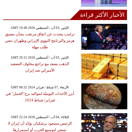
الأخبار الأكثر قراءة
GMT 19:48 2026 الإثنين ,03 آب / أغسطس
ترامب يتحدث عن اتفاق مرتقب بشأن مضيق
هرمز والبرنامج النووي الإيراني وطهران تنفي
طلب مهلة
GMT 20:15 2026 الإثنين ,03 آب / أغسطس
الذهب يصعد مع تراجع مخاوف التصعيد
الأميركي ضد إيران
GMT 08:32 2024 الأربعاء ,07 شباط / فبراير
أبرز الأحداث اليوميّة لمواليد برج"الحمل" في
فبراير/ شباط 2024
GMT 22:24 2026 الثلاثاء ,04 آب / أغسطس
الرئيس مسعود بزشكيان يؤكد أن إيران لا
تسعى لتوسيع الحرب أو استمرارها