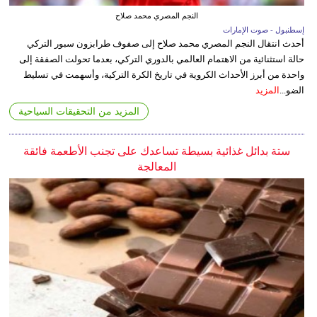
النجم المصري محمد صلاح
إسطنبول - صوت الإمارات
أحدث انتقال النجم المصري محمد صلاح إلى صفوف طرابزون سبور التركي
حالة استثنائية من الاهتمام العالمي بالدوري التركي، بعدما تحولت الصفقة إلى
واحدة من أبرز الأحداث الكروية في تاريخ الكرة التركية، وأسهمت في تسليط
الضو...
المزيد
المزيد من التحقيقات السياحية
ستة بدائل غذائية بسيطة تساعدك على تجنب الأطعمة فائقة
المعالجة