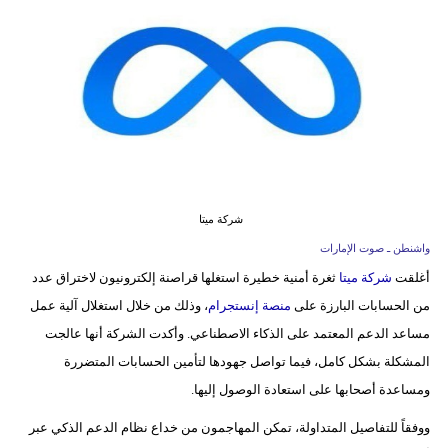
وسفر
ديكور
أخبار
إعلام
تعليم
شركة ميتا
مرأة
واشنطن ـ صوت الإمارات
أزياء
أغلقت
شركة ميتا
ثغرة أمنية خطيرة استغلها قراصنة إلكترونيون لاختراق عدد
إسلامية
من الحسابات البارزة على
منصة إنستجرام
، وذلك من خلال استغلال آلية عمل
مساعد الدعم المعتمد على الذكاء الاصطناعي. وأكدت الشركة أنها عالجت
علوم
المشكلة بشكل كامل، فيما تواصل جهودها لتأمين الحسابات المتضررة
وتكنولوجيا
ومساعدة أصحابها على استعادة الوصول إليها.
بيئة
ووفقاً للتفاصيل المتداولة، تمكن المهاجمون من خداع نظام الدعم الذكي عبر