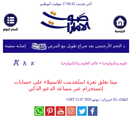
آخر تحديث 17:06:42 بتوقيت أبوظبي
الرئيسية
أخبارعاجلة
رياضة
ثقافة
 النجم الأرجنتيني بعد صراع طويل مع المرض
إصابة سفينة شحن 
إقتصاد
علوم وتكنولوجيا
»
عالم العلوم والتكنولوجيا
فن
وموسيقى
ميتا تغلق ثغرة استُخدمت للاستيلاء على حسابات
إنستجرام عبر مساعد الدعم الذكي
أزياء
13:47 2026 الثلاثاء ,02 حزيران / يونيو
GMT
صحة
وتغذية
سياحة