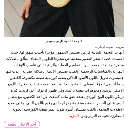
النجمة اللبنانية كارمن بصيبص
بيروت - صوت الإمارات
أبهرت النجمة اللبنانية كارمن بصيبص الجمهور مؤخراً بأحدث ظهور لها، حيث
اعتمدت قصة الشعر القصير متخلية عن شعرها الطويل المعتاد، لتتألق بإطلالات
مبتكرة وخاطفة جمعت بين التصاميم العملية والراقية التي تناسب الأوقات
النهارية والمناسبات الرسمية. ولفتت بصيبص الأنظار بإطلالة عصرية ارتدت فيها
جمبسوت طويل باللون الأسود الداكن بقصة كورسيه ضيقة مكشوفة الكتفين،
بينما انسدل الجزء السفلي بقصة واسعة، ونسقت معه حقيبة يد صغيرة باللون
الأصفر الزبدي ومجوهرات ذهبية ناعمة. وفي ظهور كاجوال آخر، ارتدت كنزة
تريكو باللون البيج الوردي بفتحة عنق مائلة كشفت عن أحد الكتفين، مع بنطال
أبيض عالي الخصر بقصة مستقيمة وحزام جلدي رفيع باللون البني. وعلى صعيد
الإطلالات الفخمة، تألقت بفستان أسود طويل تميز بقصّة الكورسيه العلوية
المطرزة بحبيبات الترتر وتنو...
المزيد
آخر الأخبار الطبية