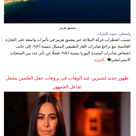
مضيق هرمز
واشنطن ـ صوت الإمارات
تسبب اضطراب حركة الملاحة عبر مضيق هرمز في تأثيرات واسعة على التجارة
العالمية، مع تراجع صادرات الغاز الطبيعي المسال بنسبة 95%، إلى جانب
انخفاض صادرات أسمدة اليوريا بنسبة 83%، فضلًا عن تأثر عدد من المنتجات
الاستراتيجي�...
المزيد
ظهور جديد لشيرين عبد الوهاب في بروفات حفل العلمين يشعل
تفاعل الجمهور