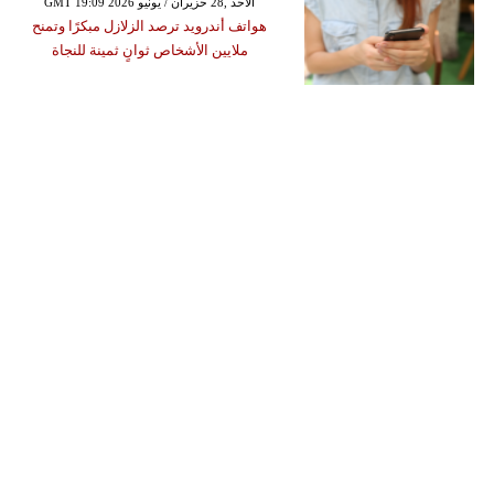
GMT 19:09 2026 الأحد ,28 حزيران / يونيو
هواتف أندرويد ترصد الزلازل مبكرًا وتمنح
ملايين الأشخاص ثوانٍ ثمينة للنجاة