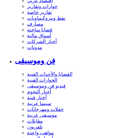
اقتصاد عربي
حوارات وتقارير
تقارير خاصة
نفط وبتروكيماويات
مصارف
قضايا ساخنة
أسواق مالية
أخبار الشركات
مدونات
فن وموسيقى
القضايا والأحداث الفنية
الحوارات الفنية
فيديو فن وموسيقى
أخبار النجوم
أخبار فنية
سينما عربية
حفلات ومهرجانات
موسيقى عربية
مقابلات
تلفزيون
مواهب واعدة