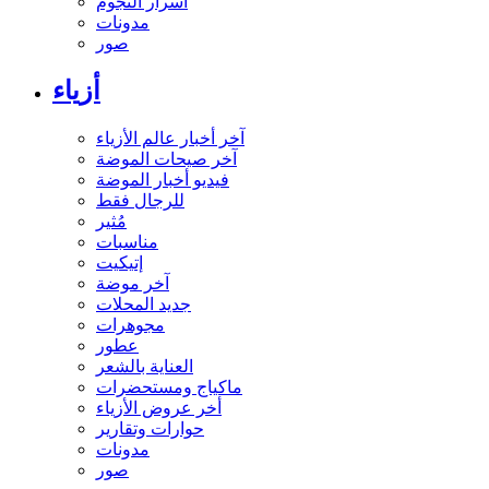
أسرار النجوم
مدونات
صور
أزياء
آخر أخبار عالم الأزياء
آخر صيحات الموضة
فيديو أخبار الموضة
للرجال فقط
مُثير
مناسبات
إتيكيت
آخر موضة
جديد المحلات
مجوهرات
عطور
العناية بالشعر
ماكياج ومستحضرات
أخر عروض الأزياء
حوارات وتقارير
مدونات
صور