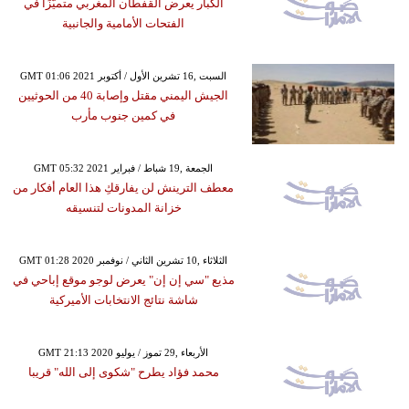
الكبار يعرض القفطان المغربي متميّزًا في
الفتحات الأمامية والجانبية
GMT 01:06 2021 السبت ,16 تشرين الأول / أكتوبر
الجيش اليمني مقتل وإصابة 40 من الحوثيين
في كمين جنوب مأرب
GMT 05:32 2021 الجمعة ,19 شباط / فبراير
معطف الترينش لن يفارقكِ هذا العام أفكار من
خزانة المدونات لتنسيقه
GMT 01:28 2020 الثلاثاء ,10 تشرين الثاني / نوفمبر
مذيع "سي إن إن" يعرض لوجو موقع إباحي في
شاشة نتائج الانتخابات الأميركية
GMT 21:13 2020 الأربعاء ,29 تموز / يوليو
محمد فؤاد يطرح "شكوى إلى الله" قريبا