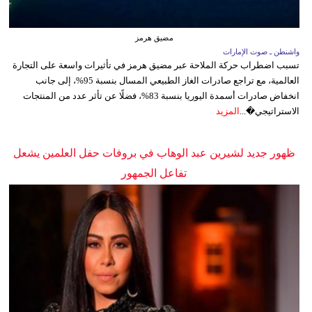
مضيق هرمز
واشنطن ـ صوت الإمارات
تسبب اضطراب حركة الملاحة عبر مضيق هرمز في تأثيرات واسعة على التجارة
العالمية، مع تراجع صادرات الغاز الطبيعي المسال بنسبة 95%، إلى جانب
انخفاض صادرات أسمدة اليوريا بنسبة 83%، فضلًا عن تأثر عدد من المنتجات
الاستراتيجي�...
المزيد
ظهور جديد لشيرين عبد الوهاب في بروفات حفل العلمين يشعل
تفاعل الجمهور