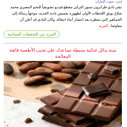
لندن - صوت الإمارات
نشر نادي طرابزون سبور التركي مقطع فيديو تشويقياً للنجم المصري محمد
صلاح يوثق اللحظات الأولى لظهوره بقميص ناديه الجديد، موجهاً رسالة إلى
الجماهير التي تنتظره بعد انتشار أنباء انتقاله. وكان النادي قد أعلن أن
مفاوضا...
المزيد
المزيد من التحقيقات السياحية
ستة بدائل غذائية بسيطة تساعدك على تجنب الأطعمة فائقة
المعالجة