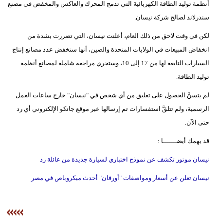
أنظمة توليد الطاقة الكهربائية التي تدمج المحرك والعاكس والمخفض في مصنع
مدوَّنات
سندرلاند لصالح شركة نيسان.
أبراج
لكن في وقت لاحق من ذلك العام، أعلنت نيسان، التي تضررت بشدة من
فيديو
انخفاض المبيعات في الولايات المتحدة والصين، أنها ستخفض عدد مصانع إنتاج
السيارات التابعة لها من 17 إلى 10، وستجري مراجعة شاملة لمصانع أنظمة
سيارات
توليد الطاقة.
لم يتسنَّ الحصول على تعليق من أي شخص في "نيسان" خارج ساعات العمل
الرسمية، ولم تتلقَّ استفسارات تم إرسالها عبر موقع جاتكو الإلكتروني أي رد
حتى الآن.
قد يهمك أيضـــــــا :
نيسان موتور تكشف عن نموذج اختباري لسيارة جديدة من عائلة زد
نيسان تعلن عن أسعار ومواصفات "أورفان" أحدث ميكروباص في مصر