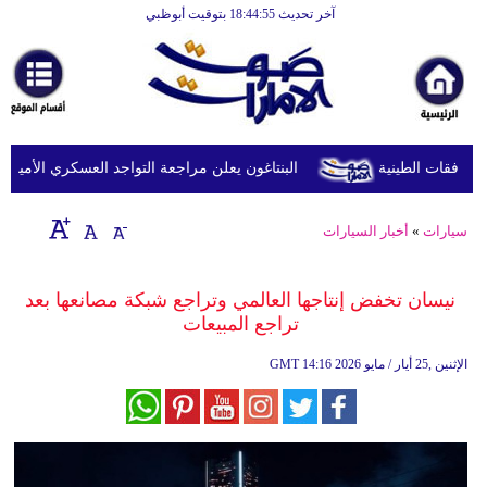
آخر تحديث 18:44:55 بتوقيت أبوظبي
الرئيسية
أخبارعاجلة
رياضة
ثقافة
البنتاغون يعلن مراجعة التواجد العسكري الأميركي في
إقتصاد
سيارات
»
أخبار السيارات
فن
وموسيقى
نيسان تخفض إنتاجها العالمي وتراجع شبكة مصانعها بعد
تراجع المبيعات
أزياء
14:16 2026 الإثنين ,25 أيار / مايو
GMT
صحة
وتغذية
سياحة