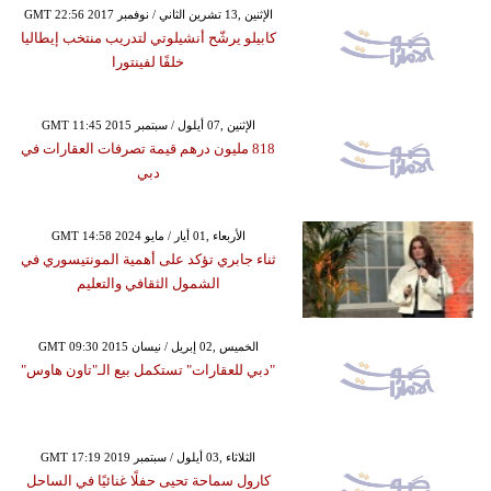
GMT 22:56 2017 الإثنين ,13 تشرين الثاني / نوفمبر
كابيلو يرشّح أنشيلوتي لتدريب منتخب إيطاليا
خلفًا لفينتورا
GMT 11:45 2015 الإثنين ,07 أيلول / سبتمبر
818 مليون درهم قيمة تصرفات العقارات في
دبي
GMT 14:58 2024 الأربعاء ,01 أيار / مايو
ثناء جابري تؤكد على أهمية المونتيسوري في
الشمول الثقافي والتعليم
GMT 09:30 2015 الخميس ,02 إبريل / نيسان
"دبي للعقارات" تستكمل بيع الـ"تاون هاوس"
GMT 17:19 2019 الثلاثاء ,03 أيلول / سبتمبر
كارول سماحة تحيى حفلًا غنائيًا في الساحل