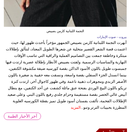
النجمة اللبنانية كارمن بصيبص
بيروت - صوت الإمارات
أبهرت النجمة اللبنانية كارمن بصيبص الجمهور مؤخراً بأحدث ظهور لها، حيث
اعتمدت قصة الشعر القصير متخلية عن شعرها الطويل المعتاد، لتتألق بإطلالات
مبتكرة وخاطفة جمعت بين التصاميم العملية والراقية التي تناسب الأوقات
النهارية والمناسبات الرسمية. ولفتت بصيبص الأنظار بإطلالة عصرية ارتدت فيها
جمبسوت طويل باللون الأسود الداكن بقصة كورسيه ضيقة مكشوفة الكتفين،
بينما انسدل الجزء السفلي بقصة واسعة، ونسقت معه حقيبة يد صغيرة باللون
الأصفر الزبدي ومجوهرات ذهبية ناعمة. وفي ظهور كاجوال آخر، ارتدت كنزة
تريكو باللون البيج الوردي بفتحة عنق مائلة كشفت عن أحد الكتفين، مع بنطال
أبيض عالي الخصر بقصة مستقيمة وحزام جلدي رفيع باللون البني. وعلى صعيد
الإطلالات الفخمة، تألقت بفستان أسود طويل تميز بقصّة الكورسيه العلوية
المطرزة بحبيبات الترتر وتنو...
المزيد
آخر الأخبار الطبية