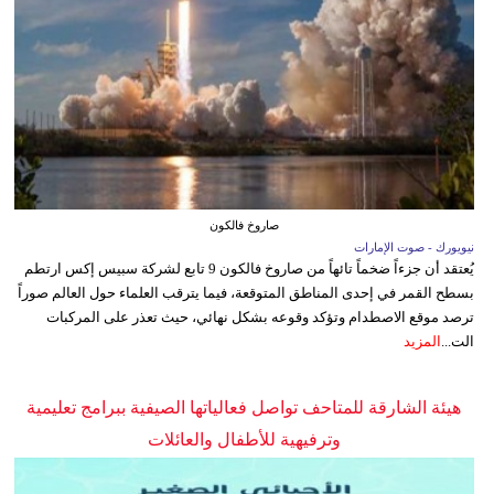
صاروخ فالكون
نيويورك - صوت الإمارات
يُعتقد أن جزءاً ضخماً تائهاً من صاروخ فالكون 9 تابع لشركة سبيس إكس ارتطم
بسطح القمر في إحدى المناطق المتوقعة، فيما يترقب العلماء حول العالم صوراً
ترصد موقع الاصطدام وتؤكد وقوعه بشكل نهائي، حيث تعذر على المركبات
الت...
المزيد
هيئة الشارقة للمتاحف تواصل فعالياتها الصيفية ببرامج تعليمية
وترفيهية للأطفال والعائلات