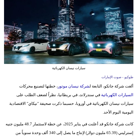
وسفر
ديكور
أخبار
إعلام
تعليم
سيارات نيسان الكهربائية
مرأة
طوكيو - صوت الإمارات
أزياء
ألغت شركة جاتكو، التابعة ل
شركة نيسان موتور
، خطتها لتصنيع محركات
إسلامية
السيارات الكهربائية
في سندرلاند، في بريطانيا، نظراً لضعف الطلب على
سيارات نيسان الكهربائية في أوروبا، حسبما ذكرت صحيفة "نيكاي" الاقتصادية
علوم
اليومية اليوم الأحد.
وتكنولوجيا
كانت شركة جاتكو قد أعلنت في يناير 2025، عن خطة لاستثمار 48.7 مليون جنيه
بيئة
إسترليني (65.39 مليون دولار) لإنتاج ما يصل إلى 340 ألف وحدة سنوياً من