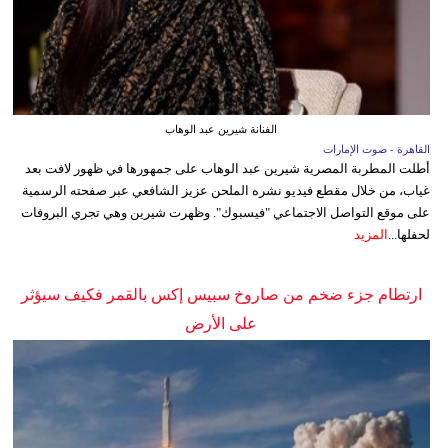
الفنانة شيرين عبد الوهاب
القاهرة - صوت الإمارات
أطلت المطربة المصرية شيرين عبد الوهاب على جمهورها في ظهور لافت بعد
غياب، من خلال مقطع فيديو نشره الملحن عزيز الشافعي عبر صفحته الرسمية
على موقع التواصل الاجتماعي "فيسبوك". وظهرت شيرين وهي تجري البروفات
لحفلها...
المزيد
ارتطام جزء ضخم من صاروخ سبيس إكس بالقمر فكيف سيؤثر
على الأرض