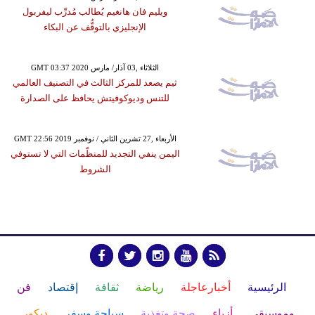
ويليم فان هانغيم يُطالب مُدرِّب ليفربول
الإنجليزي بالتوقُّف عن البكاء
GMT 03:37 2020 الثلاثاء ,03 آذار/ مارس
ثيم يصعد للمركز الثالث في التصنيف العالمي
للتنس وديوكوفيتش يحافظ على الصدارة
GMT 22:56 2019 الأربعاء ,27 تشرين الثاني / نوفمبر
اليمن ينفي التجديد للمنظّمات التي لا تستوفي
الشروط
الرئيسية
أخبارعاجلة
رياضة
ثقافة
إقتصاد
فن
وموسيقى
أزياء
صحة وتغذية
سياحة وسفر
ديكور