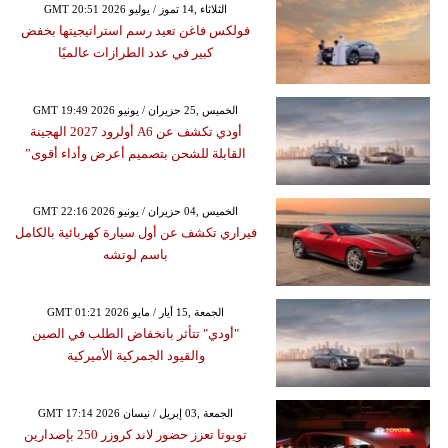
GMT 20:51 2026 الثلاثاء ,14 تموز / يوليو
فولكس فاغن تعيد رسم استراتيجيتها بخفض
كبير في عدد الطرازات عالميًا
GMT 19:49 2026 الخميس ,25 حزيران / يونيو
أودي تكشف عن A6 أولرود 2027 الهجينة
القابلة للشحن بتصميم أعرض وأداء أقوى”
GMT 22:16 2026 الخميس ,04 حزيران / يونيو
فيراري تكشف عن أول سيارة كهربائية بالكامل
باسم لوتشه
GMT 01:21 2026 الجمعة ,15 أيار / مايو
"أودي" تتأثر بانخفاض الطلب في الصين
والقيود الجمركية الأميركية
GMT 17:14 2026 الجمعة ,03 إبريل / نيسان
تويوتا تعزز حضور لاند كروزر 250 بإصدارين