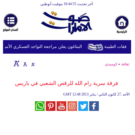
آخر تحديث 18:44:55 بتوقيت أبوظبي
الرئيسية
أخبارعاجلة
رياضة
ثقافة
البنتاغون يعلن مراجعة التواجد العسكري الأميركي ف
إقتصاد
ثقافة
»
كوميدي
فن
وموسيقى
فرقة سرية رام الله للرقص الشعبي في باريس
أزياء
12:48 2013 الأحد ,27 كانون الثاني / يناير
GMT
صحة
وتغذية
سياحة