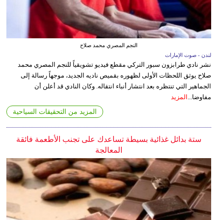
النجم المصري محمد صلاح
لندن - صوت الإمارات
نشر نادي طرابزون سبور التركي مقطع فيديو تشويقياً للنجم المصري محمد
صلاح يوثق اللحظات الأولى لظهوره بقميص ناديه الجديد، موجهاً رسالة إلى
الجماهير التي تنتظره بعد انتشار أنباء انتقاله. وكان النادي قد أعلن أن
مفاوضا...
المزيد
المزيد من التحقيقات السياحية
ستة بدائل غذائية بسيطة تساعدك على تجنب الأطعمة فائقة
المعالجة