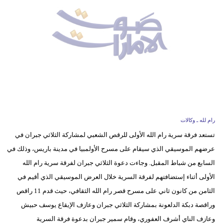
وسفر
ديكور
أخبار
إعلام
تعليم
مرأة
رام لله ـ وكالات
تستعد فرقة سرية رام الله الأولى للرقص الشعبي لمشاركة الثلاثي جبران في
أزياء
عرضهم الموسيقي الذي سيقام على مسرح الأولمبيا في مدينة باريس، وذلك في
إسلامية
السابع من شباط المقبل. وجاءت دعوة الثلاثي جبران لفرقة سرية رام الله
علوم
الأولى أثناء إستضافتهم لفرقة السرية خلال العرض الموسيقي الذي أقيم في
وتكنولوجيا
الثامن من كانون ثاني على مسرح قصر رام الله الثقافي، حيث قدم 11 راقص
وراقصة دبكة الدلعونة بمشاركة الثلاثي جبران وعازف الإيقاع يوسف حبيش
بيئة
وعازف الناي أشرف العفوري، وقام سمير جبران بدعوة فرقة السرية