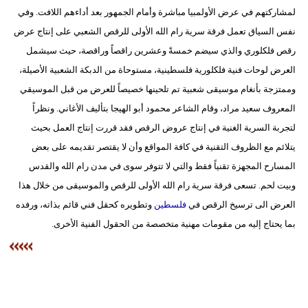
مدوَّنات
لمشاركتهم في عرض الأولمبيا مباشرة وأمام الجمهور بعد أداءهم اللافت. وفي
نفس السياق تعمل فرقة سرية رام الله الأولى للرقص الشعبي على إنتاج عرض
أبراج
رقص فلكلوري والذي سيضم خمسةً وعشرين راقصاً وراقصة، حيث سيشمل
فيديو
العرض لوحات فنية فلكلورية فلسطينية، مستوحاة من الدبكة الشعبية الأصيلة،
وممتزجة بأنغام موسيقى شعبية تم تلحينها خصيصاً للعرض من قبل الموسيقي
سيارات
المعروف سعيد مراد، وقام الشاعر محمود أبو الهيجا بتأليف الأغاني. ونظراً
لتجربة السرية الغنية في إنتاج عروض الرقص فقد قررت إنتاج العمل بحيث
يتلائم مع الظروف التقنية في كافة المواقع وأن لا يقتصر تقديمه على بعض
المسارح المجهزة تقنياً فقط والتي لا تتوفر سوى في مدن رام الله والقدس
وبيت لحم. تسعى فرقة سرية رام الله الأولى للرقص والموسيقى من خلال هذا
العرض الى ترسيخ الرقص في
فلسطين
وتطويره كحقل فني قائم بذاته، ورفده
بما يحتاج إليه من مقومات مهنية متخصصة من الحقول الفنية الأخرى.