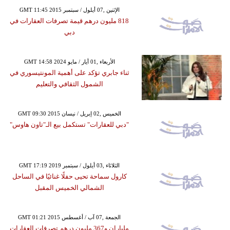
GMT 11:45 2015 الإثنين ,07 أيلول / سبتمبر
818 مليون درهم قيمة تصرفات العقارات في
دبي
GMT 14:58 2024 الأربعاء ,01 أيار / مايو
ثناء جابري تؤكد على أهمية المونتيسوري في
الشمول الثقافي والتعليم
GMT 09:30 2015 الخميس ,02 إبريل / نيسان
"دبي للعقارات" تستكمل بيع الـ"تاون هاوس"
GMT 17:19 2019 الثلاثاء ,03 أيلول / سبتمبر
كارول سماحة تحيى حفلًا غنائيًا في الساحل
الشمالي الخميس المقبل
GMT 01:21 2015 الجمعة ,07 آب / أغسطس
ملياران و367 مليون درهم تصرفات العقارات