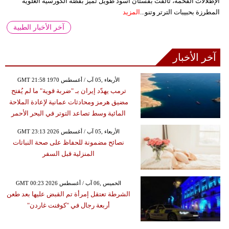
الإطلالات الفخمة، تألقت بفستان أسود طويل تميز بقصّة الكورسيه العلوية
المطرزة بحبيبات الترتر وتنو...
المزيد
آخر الأخبار الطبية
آخر الأخبار
GMT 21:58 1970 الأربعاء ,05 آب / أغسطس
ترمب يهدّد إيران بـ "ضربة قوية" ما لم يُفتح
مضيق هرمز ومحادثات عمانية لإعادة الملاحة
المائية وسط تصاعد التوتر في البحر الأحمر
GMT 23:13 2026 الأربعاء ,05 آب / أغسطس
نصائح مضمونة للحفاظ على صحة النباتات
المنزلية قبل السفر
GMT 00:23 2026 الخميس ,06 آب / أغسطس
الشرطة تعتقل إمرأة تم القبض عليها بعد طعن
أربعة رجال في "كوفنت غاردن"