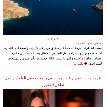
مضيق هرمز
واشنطن ـ صوت الإمارات
تسبب اضطراب حركة الملاحة عبر مضيق هرمز في تأثيرات واسعة على التجارة
العالمية، مع تراجع صادرات الغاز الطبيعي المسال بنسبة 95%، إلى جانب
انخفاض صادرات أسمدة اليوريا بنسبة 83%، فضلًا عن تأثر عدد من المنتجات
الاستراتيجي�...
المزيد
ظهور جديد لشيرين عبد الوهاب في بروفات حفل العلمين يشعل
تفاعل الجمهور