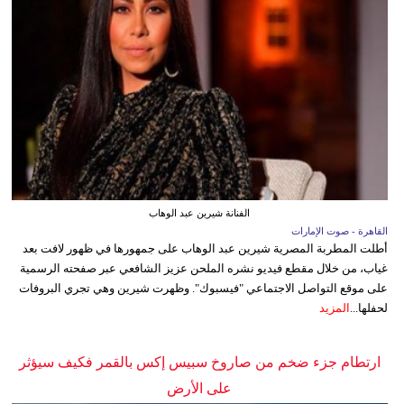
الفنانة شيرين عبد الوهاب
القاهرة - صوت الإمارات
أطلت المطربة المصرية شيرين عبد الوهاب على جمهورها في ظهور لافت بعد
غياب، من خلال مقطع فيديو نشره الملحن عزيز الشافعي عبر صفحته الرسمية
على موقع التواصل الاجتماعي "فيسبوك". وظهرت شيرين وهي تجري البروفات
لحفلها...
المزيد
ارتطام جزء ضخم من صاروخ سبيس إكس بالقمر فكيف سيؤثر
على الأرض