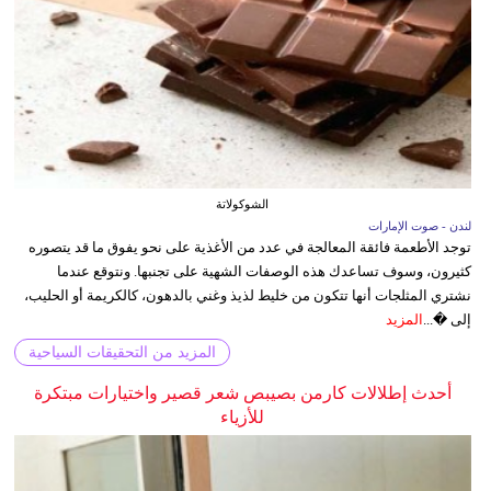
الشوكولاتة
لندن - صوت الإمارات
توجد الأطعمة فائقة المعالجة في عدد من الأغذية على نحو يفوق ما قد يتصوره
كثيرون، وسوف تساعدك هذه الوصفات الشهية على تجنبها. ونتوقع عندما
نشتري المثلجات أنها تتكون من خليط لذيذ وغني بالدهون، كالكريمة أو الحليب،
إلى �...
المزيد
المزيد من التحقيقات السياحية
أحدث إطلالات كارمن بصيبص شعر قصير واختيارات مبتكرة
للأزياء