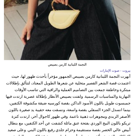
النجمة اللبنانية كارمن بصيبص
بيروت - صوت الإمارات
أبهرت النجمة اللبنانية كارمن بصيبص الجمهور مؤخراً بأحدث ظهور لها، حيث
اعتمدت قصة الشعر القصير متخلية عن شعرها الطويل المعتاد، لتتألق بإطلالات
مبتكرة وخاطفة جمعت بين التصاميم العملية والراقية التي تناسب الأوقات
النهارية والمناسبات الرسمية. ولفتت بصيبص الأنظار بإطلالة عصرية ارتدت فيها
جمبسوت طويل باللون الأسود الداكن بقصة كورسيه ضيقة مكشوفة الكتفين،
بينما انسدل الجزء السفلي بقصة واسعة، ونسقت معه حقيبة يد صغيرة باللون
الأصفر الزبدي ومجوهرات ذهبية ناعمة. وفي ظهور كاجوال آخر، ارتدت كنزة
تريكو باللون البيج الوردي بفتحة عنق مائلة كشفت عن أحد الكتفين، مع بنطال
أبيض عالي الخصر بقصة مستقيمة وحزام جلدي رفيع باللون البني. وعلى صعيد