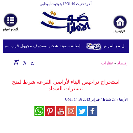
آخر تحديث 12:31:10 بتوقيت أبوظبي
الرئيسية
أخبارعاجلة
رياضة
ثقافة
ويل مع المرض
إصابة سفينة شحن بمقذوف مجهول قرب سواحل عُما
إقتصاد
إقتصاد
»
عقارات
فن
وموسيقى
استخراج تراخيص البناء لأراضي القرعة شرط لمنح
تيسيرات السداد
أزياء
14:56 2013 الأربعاء ,27 شباط / فبراير
GMT
صحة
وتغذية
سياحة