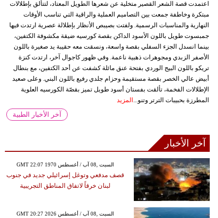
اعتمدت قصة الشعر القصير متخلية عن شعرها الطويل المعتاد، لتتألق بإطلالات
مبتكرة وخاطفة جمعت بين التصاميم العملية والراقية التي تناسب الأوقات
النهارية والمناسبات الرسمية. ولفتت بصيبص الأنظار بإطلالة عصرية ارتدت فيها
جمبسوت طويل باللون الأسود الداكن بقصة كورسيه ضيقة مكشوفة الكتفين،
بينما انسدل الجزء السفلي بقصة واسعة، ونسقت معه حقيبة يد صغيرة باللون
الأصفر الزبدي ومجوهرات ذهبية ناعمة. وفي ظهور كاجوال آخر، ارتدت كنزة
تريكو باللون البيج الوردي بفتحة عنق مائلة كشفت عن أحد الكتفين، مع بنطال
أبيض عالي الخصر بقصة مستقيمة وحزام جلدي رفيع باللون البني. وعلى صعيد
الإطلالات الفخمة، تألقت بفستان أسود طويل تميز بقصّة الكورسيه العلوية
المطرزة بحبيبات الترتر وتنو...
المزيد
آخر الأخبار الطبية
آخر الأخبار
GMT 22:07 1970 السبت ,08 آب / أغسطس
قصف مدفعي وتوغل إسرائيلي جديد في جنوب
لبنان خرقاً لاتفاق المناطق التجريبية
GMT 20:27 2026 السبت ,08 آب / أغسطس