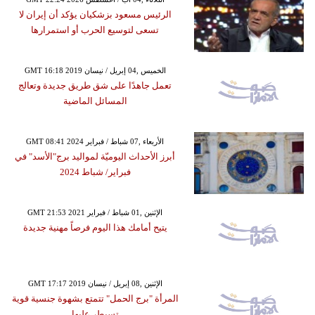
الرئيس مسعود بزشكيان يؤكد أن إيران لا
تسعى لتوسيع الحرب أو استمرارها
GMT 16:18 2019 الخميس ,04 إبريل / نيسان
تعمل جاهدًا على شق طريق جديدة وتعالج
المسائل الماضية
GMT 08:41 2024 الأربعاء ,07 شباط / فبراير
أبرز الأحداث اليوميّة لمواليد برج"الأسد" في
فبراير/ شباط 2024
GMT 21:53 2021 الإثنين ,01 شباط / فبراير
يتيح أمامك هذا اليوم فرصاً مهنية جديدة
GMT 17:17 2019 الإثنين ,08 إبريل / نيسان
المرأة "برج الحمل" تتمتع بشهوة جنسية قوية
تسيطر عليها