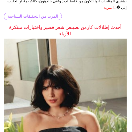
نشتري المثلجات أنها تتكون من خليط لذيذ وغني بالدهون، كالكريمة أو الحليب،
إلى �...
المزيد
المزيد من التحقيقات السياحية
أحدث إطلالات كارمن بصيبص شعر قصير واختيارات مبتكرة
للأزياء