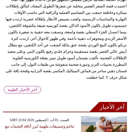
اعتمدت قصة الشعر القصير متخلية عن شعرها الطويل المعتاد، لتتألق بإطلالات
مبتكرة وخاطفة جمعت بين التصاميم العملية والراقية التي تناسب الأوقات
النهارية والمناسبات الرسمية. ولفتت بصيبص الأنظار بإطلالة عصرية ارتدت فيها
جمبسوت طويل باللون الأسود الداكن بقصة كورسيه ضيقة مكشوفة الكتفين،
بينما انسدل الجزء السفلي بقصة واسعة، ونسقت معه حقيبة يد صغيرة باللون
الأصفر الزبدي ومجوهرات ذهبية ناعمة. وفي ظهور كاجوال آخر، ارتدت كنزة
تريكو باللون البيج الوردي بفتحة عنق مائلة كشفت عن أحد الكتفين، مع بنطال
أبيض عالي الخصر بقصة مستقيمة وحزام جلدي رفيع باللون البني. وعلى صعيد
الإطلالات الفخمة، تألقت بفستان أسود طويل تميز بقصّة الكورسيه العلوية
المطرزة بحبيبات الترتر وتنورة ضخمة منفوشة من طبقات التول، إلى جانب
فستان ذهبي ساحر من قماش الميتاليك المكسر بقصة الدرابيه وفتحة ياقة على
شكل حرف V. كما خطفت
آخر الأخبار الطبية
آخر الأخبار
GMT 22:04 2026 السبت ,01 آب / أغسطس
تناغم وتنسيقات ملهمة تُبرز أناقة النجمات مع