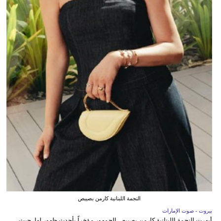
النجمة اللبنانية كارمن بصيبص
بيروت - صوت الإمارات
أبهرت النجمة اللبنانية كارمن بصيبص الجمهور مؤخراً بأحدث ظهور لها، حيث