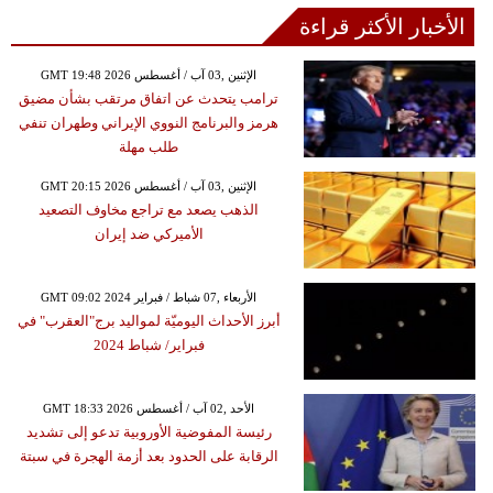
الأخبار الأكثر قراءة
GMT 19:48 2026 الإثنين ,03 آب / أغسطس
ترامب يتحدث عن اتفاق مرتقب بشأن مضيق
هرمز والبرنامج النووي الإيراني وطهران تنفي
طلب مهلة
GMT 20:15 2026 الإثنين ,03 آب / أغسطس
الذهب يصعد مع تراجع مخاوف التصعيد
الأميركي ضد إيران
GMT 09:02 2024 الأربعاء ,07 شباط / فبراير
أبرز الأحداث اليوميّة لمواليد برج"العقرب" في
فبراير/ شباط 2024
GMT 18:33 2026 الأحد ,02 آب / أغسطس
رئيسة المفوضية الأوروبية تدعو إلى تشديد
الرقابة على الحدود بعد أزمة الهجرة في سبتة