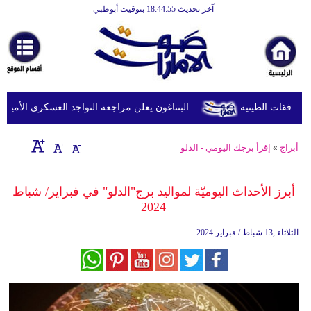
آخر تحديث 18:44:55 بتوقيت أبوظبي
الرئيسية
أخبارعاجلة
رياضة
ثقافة
البنتاغون يعلن مراجعة التواجد العسكري الأميركي ف
إقتصاد
أبراج
»
إقرأ برجك اليومي - الدلو
فن
وموسيقى
أبرز الأحداث اليوميّة لمواليد برج"الدلو" في فبراير/ شباط
2024
أزياء
الثلاثاء ,13 شباط / فبراير 2024
صحة
وتغذية
سياحة