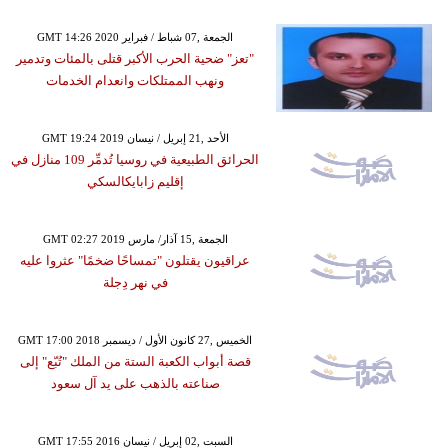
GMT 14:26 2020 الجمعة ,07 شباط / فبراير
"تعز" ضحية الحرب الأكبر قتلى بالمئات وتدمير
ونهب الممتلكات وانعدام الخدمات
GMT 19:24 2019 الأحد ,21 إبريل / نيسان
الحرائق الطبيعية في روسيا تُدمِّر 109 منازل في
إقليم زابايكالسكي
GMT 02:27 2019 الجمعة ,15 آذار/ مارس
عراقيون يقتلون "تمساحًا ضخمًا" عثروا عليه
في نهر دِجلة
GMT 17:00 2018 الخميس ,27 كانون الأول / ديسمبر
قصة أبواب الكعبة الستة من الملك "تُبّع" إلى
صناعته بالذهب على يد آل سعود
GMT 17:55 2016 السبت ,02 إبريل / نيسان