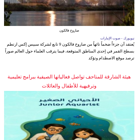
صاروخ فالكون
نيويورك - صوت الإمارات
يُعتقد أن جزءاً ضخماً تائهاً من صاروخ فالكون 9 تابع لشركة سبيس إكس ارتطم
بسطح القمر في إحدى المناطق المتوقعة، فيما يترقب العلماء حول العالم صوراً
ترصد موقع الاصطدام وتؤكد
هيئة الشارقة للمتاحف تواصل فعالياتها الصيفية ببرامج تعليمية
وترفيهية للأطفال والعائلات