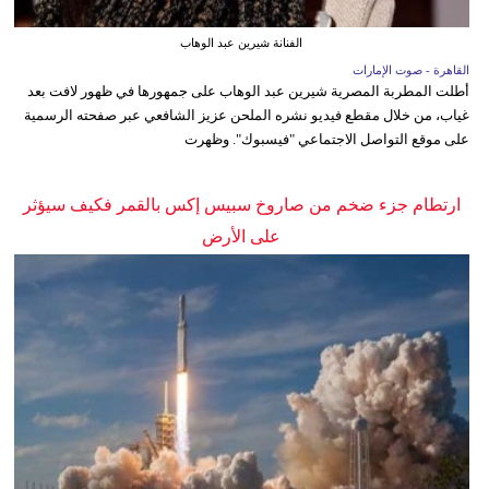
الفنانة شيرين عبد الوهاب
القاهرة - صوت الإمارات
أطلت المطربة المصرية شيرين عبد الوهاب على جمهورها في ظهور لافت بعد
غياب، من خلال مقطع فيديو نشره الملحن عزيز الشافعي عبر صفحته الرسمية
على موقع التواصل الاجتماعي "فيسبوك". وظهرت
ارتطام جزء ضخم من صاروخ سبيس إكس بالقمر فكيف سيؤثر
على الأرض