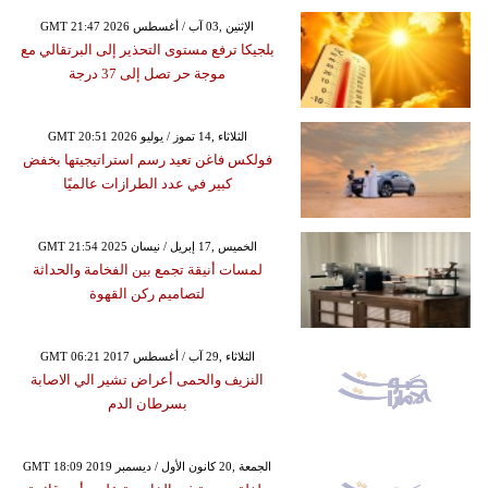
GMT 21:47 2026 الإثنين ,03 آب / أغسطس
بلجيكا ترفع مستوى التحذير إلى البرتقالي مع
موجة حر تصل إلى 37 درجة
GMT 20:51 2026 الثلاثاء ,14 تموز / يوليو
فولكس فاغن تعيد رسم استراتيجيتها بخفض
كبير في عدد الطرازات عالميًا
GMT 21:54 2025 الخميس ,17 إبريل / نيسان
لمسات أنيقة تجمع بين الفخامة والحداثة
لتصاميم ركن القهوة
GMT 06:21 2017 الثلاثاء ,29 آب / أغسطس
النزيف والحمى أعراض تشير الي الاصابة
بسرطان الدم
GMT 18:09 2019 الجمعة ,20 كانون الأول / ديسمبر