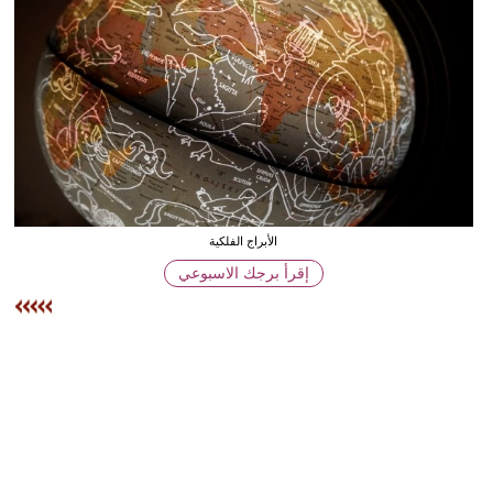
وسفر
ديكور
أخبار
إعلام
تعليم
الأبراج الفلكية
مرأة
إقرأ برجك الاسبوعي
أزياء
إسلامية
علوم
وتكنولوجيا
بيئة