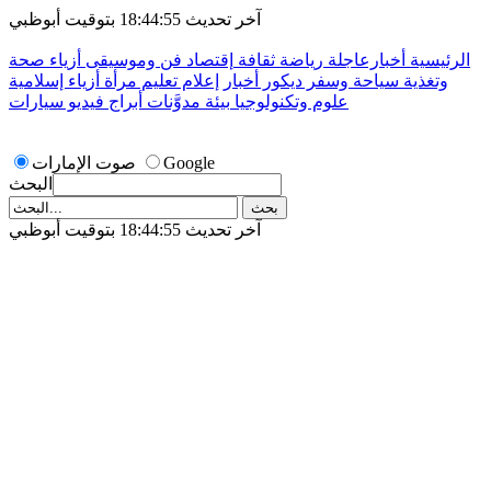
آخر تحديث 18:44:55 بتوقيت أبوظبي
الرئيسية
أخبارعاجلة
رياضة
ثقافة
إقتصاد
فن وموسيقى
أزياء
صحة
وتغذية
سياحة وسفر
ديكور
أخبار
إعلام
تعليم
مرأة
أزياء إسلامية
علوم وتكنولوجيا
بيئة
مدوَّنات
أبراج
فيديو
سيارات
Google
صوت الإمارات
البحث
آخر تحديث 18:44:55 بتوقيت أبوظبي