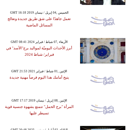
GMT 16:18 2019 الخميس ,04 إبريل / نيسان
تعمل جاهدًا على شق طريق جديدة وتعالج
المسائل الماضية
GMT 08:41 2024 الأربعاء ,07 شباط / فبراير
أبرز الأحداث اليوميّة لمواليد برج"الأسد" في
فبراير/ شباط 2024
GMT 21:53 2021 الإثنين ,01 شباط / فبراير
يتيح أمامك هذا اليوم فرصاً مهنية جديدة
GMT 17:17 2019 الإثنين ,08 إبريل / نيسان
المرأة "برج الحمل" تتمتع بشهوة جنسية قوية
تسيطر عليها
GMT 20:48 2025 الثلاثاء ,02 أيلول / سبتمبر