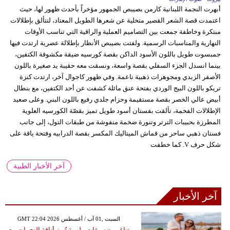
أبهرت النجمة اللبنانية كارمن بصيبص الجمهور مؤخراً بأحدث ظهور لها، حيث
اعتمدت قصة الشعر القصير متخلية عن شعرها الطويل المعتاد، لتتألق بإطلالات
مبتكرة وخاطفة جمعت بين التصاميم العملية والراقية التي تناسب الأوقات
النهارية والمناسبات الرسمية. ولفتت بصيبص الأنظار بإطلالة عصرية ارتدت فيها
جمبسوت طويل باللون الأسود الداكن بقصة كورسيه ضيقة مكشوفة الكتفين،
بينما انسدل الجزء السفلي بقصة واسعة، ونسقت معه حقيبة يد صغيرة باللون
الأصفر الزبدي ومجوهرات ذهبية ناعمة. وفي ظهور كاجوال آخر، ارتدت كنزة
تريكو باللون البيج الوردي بفتحة عنق مائلة كشفت عن أحد الكتفين، مع بنطال
أبيض عالي الخصر بقصة مستقيمة وحزام جلدي رفيع باللون البني. وعلى صعيد
الإطلالات الفخمة، تألقت بفستان أسود طويل تميز بقصّة الكورسيه العلوية
المطرزة بحبيبات الترتر وتنورة ضخمة منفوشة من طبقات التول، إلى جانب
فستان ذهبي ساحر من قماش الميتاليك المكسر بقصة الدرابيه وفتحة ياقة على
شكل حرف V. كما خطفت
آخر الأخبار الطبية
آخر الأخبار
GMT 22:04 2026 السبت ,01 آب / أغسطس
تناغم وتنسيقات ملهمة تُبرز أناقة النجمات مع