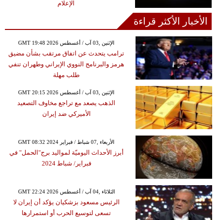
الإعلام
الأخبار الأكثر قراءة
GMT 19:48 2026 الإثنين ,03 آب / أغسطس
ترامب يتحدث عن اتفاق مرتقب بشأن مضيق
هرمز والبرنامج النووي الإيراني وطهران تنفي
طلب مهلة
GMT 20:15 2026 الإثنين ,03 آب / أغسطس
الذهب يصعد مع تراجع مخاوف التصعيد
الأميركي ضد إيران
GMT 08:32 2024 الأربعاء ,07 شباط / فبراير
أبرز الأحداث اليوميّة لمواليد برج"الحمل" في
فبراير/ شباط 2024
GMT 22:24 2026 الثلاثاء ,04 آب / أغسطس
الرئيس مسعود بزشكيان يؤكد أن إيران لا
تسعى لتوسيع الحرب أو استمرارها