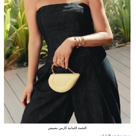
النجمة اللبنانية كارمن بصيبص
بيروت - صوت الإمارات