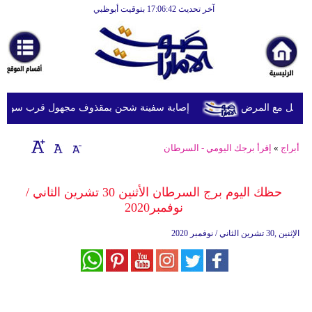
آخر تحديث 17:06:42 بتوقيت أبوظبي
الرئيسية
أخبارعاجلة
رياضة
ثقافة
ويل مع المرض
إصابة سفينة شحن بمقذوف مجهول قرب سواحل عُما
إقتصاد
أبراج
»
إقرأ برجك اليومي - السرطان
فن
وموسيقى
حظك اليوم برج السرطان الأثنين 30 تشرين الثاني /
نوفمبر2020
أزياء
الإثنين ,30 تشرين الثاني / نوفمبر 2020
صحة
وتغذية
سياحة