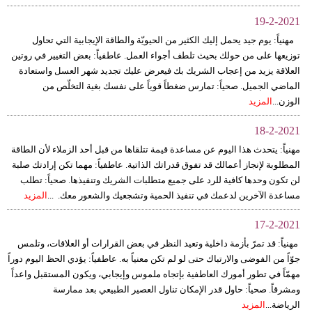
19-2-2021
مهنياً: يوم جيد يحمل إليك الكثير من الحيويّة والطاقة الإيجابية التي تحاول
توزيعها على من حولك بحيث تلطف أجواء العمل. عاطفياً: بعض التغيير في روتين
العلاقة يزيد من إعجاب الشريك بك فيعرض عليك تجديد شهر العسل واستعادة
الماضي الجميل. صحياً: تمارس ضغطاً قوياً على نفسك بغية التخلّص من
الوزن...
المزيد
18-2-2021
مهنياً: يتحدث هذا اليوم عن مساعدة قيمة تتلقاها من قبل أحد الزملاء لأن الطاقة
المطلوبة لإنجاز أعمالك قد تفوق قدراتك الذاتية. عاطفياً: مهما تكن إرادتك صلبة
لن تكون وحدها كافية للرد على جميع متطلبات الشريك وتنفيذها. صحياً: تطلب
مساعدة الآخرين لدعمك في تنفيذ الحمية وتشجعيك والشعور معك. ...
المزيد
17-2-2021
مهنياً: قد تمرّ بأزمة داخلية وتعيد النظر في بعض القرارات أو العلاقات، وتلمس
جوّاً من الفوضى والارتباك حتى لو لم تكن معنياً به. عاطفياً: يؤدي الحظ اليوم دوراً
مهمّاً في تطور أمورك العاطفية بإتجاه ملموس وإيجابي، ويكون المستقبل واعداً
ومشرقاً. صحياً: حاول قدر الإمكان تناول العصير الطبيعي بعد ممارسة
الرياضة...
المزيد