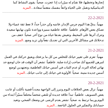
إنجازها وتخطيها، فلا تقدّم له مبرّرات إذا عجزت. صحياً: يقوى النشاط كما
الديناميكية وتقبل على الحياة واثقاً بنفسك مفعماً سعادة....
المزيد
22-2-2021
مهنياً: يدقّ هذا اليوم جرس الإنذار، فانتبه وكن حذراً جداً، لا تعط ثقة عمياء ولا
تصدّق بعض الأوهام. عاطفياً: علاقة عاطفية مميزة وواعدة تكون نهايتها سعيدة
وتترك أثرها على المحيط، وتعيش بعدها حياة من نوع آخر. صحياً: خفف من
تدخلاتك في مشاكل الآخرين التي لن تجديك نفعاً ولن تزيد وضع...
المزيد
21-2-2021
مهنياً: تعزم على تغيير حياتك للتخلص من كل ما يزعجك ويعيق حركتك في العمل
لتبرهن للجميع أنك صاحب إرادة صلبة. عاطفياً: تشعر أن الوقت قد حان لوضع حد
نهائي لحالة التردد أو عدم الثبات في أسس حياتك العاطفية، وتجتهدين لوضع
أسس جديدة متينة. صحياً: الأولوية في حياتك إلى جانب حياتك...
المزيد
20-2-2021
مهنياً: تزال بعض الخلافات اليوم وتبرز إلى الواجهة مجدداً قضية تأجّلت أو عانت
بعض التسويف. عاطفياً: تبدأ علاقة جديدة أو تلتقي شخصاً مختلفاً مميّزاً ابتداء من
اليوم وربما ترتبط به. صحياً: تشعر بعدم الرضى عن وضعك الصحي، وتعيد
حساباتك والتفكير في الحلول الناجعة....
المزيد