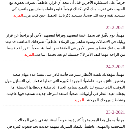
حرصاً على استشارة الآخرين قبل أن تتخذ أي قرار. عاطفياً: تصرف بعفوية مع
مدوَّنات
الحبيب حتى تقربه منك أكثر، كفاك تهجماً عليه وعامله بلطف ورومانسية كي
تستعيد ثقته وحبه لك. صحياً: تستعيد ذكرياتك الجميل حين كنت من...
المزيد
أبراج
25-2-2021
فيديو
مهنياً: يوم دقّيق قد يحمل خيبة لبعضهم وفراقاً لبعضهم الآخر، أو تراجعاً عن قرار
سيارات
وبلبلة في الاتصالات وسوء تفاهم بين الزملاء. عاطفياً: تصرفاتك الطائشه قد تبعد
الحبيب عنك فتتطور بعض الأمور في العلاقة نحو السلبية. صحياً: تقرر أخذ قسط
من الراحة مهما كلف الأمر لأنّ جسمك لم يعد يحتمل ساعة...
المزيد
24-2-2021
مهنياً: مؤهلاتك تلفت الأنظار بسرعة، فأنت قادر على تنفيذ عدة مهام صعبة
وتحقيق نتائج باهرة. عاطفياً: الجهود الكبيرة التي تبذلها تدفعك إلى التساؤل حول
التوقيت الذي يسمح لك بالتمتع بمباهج الحياة العاطفية ولحظاتها الجميلة، ما
يجعلك تعيد النظر في أولوياتك. صحياً: استعد لمرحلة جديدة تستعيد فيها عافيتك
ونشاطك وروحك المرحة،...
المزيد
23-2-2021
مهنياً: يحمل هذا اليوم وعوداً كثيرة وحظوظاً استثنائية في شتى المجالات
الشخصية والمهنية. عاطفياً: يكلفك الشريك بمهمة جديدة تجد صعوبة كبيرة في