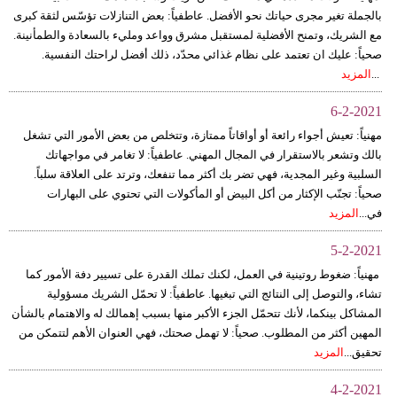
بالجملة تغير مجرى حياتك نحو الأفضل. عاطفياً: بعض التنازلات تؤسّس لثقة كبرى
مع الشريك، وتمنح الأفضلية لمستقبل مشرق وواعد ومليء بالسعادة والطمأنينة.
صحياً: عليك ان تعتمد على نظام غذائي محدّد، ذلك أفضل لراحتك النفسية.
...
المزيد
6-2-2021
مهنياً: تعيش أجواء رائعة أو أواقاتاً ممتازة، وتتخلص من بعض الأمور التي تشغل
بالك وتشعر بالاستقرار في المجال المهني. عاطفياً: لا تغامر في مواجهاتك
السلبية وغير المجدية، فهي تضر بك أكثر مما تنفعك، وترتد على العلاقة سلباً.
صحياً: تجنّب الإكثار من أكل البيض أو المأكولات التي تحتوي على البهارات
في...
المزيد
5-2-2021
مهنياً: ضغوط روتينية في العمل، لكنك تملك القدرة على تسيير دفة الأمور كما
تشاء، والتوصل إلى النتائج التي تبغيها. عاطفياً: لا تحمّل الشريك مسؤولية
المشاكل بينكما، لأنك تتحمّل الجزء الأكبر منها بسبب إهمالك له والاهتمام بالشأن
المهين أكثر من المطلوب. صحياً: لا تهمل صحتك، فهي العنوان الأهم لتتمكن من
تحقيق...
المزيد
4-2-2021