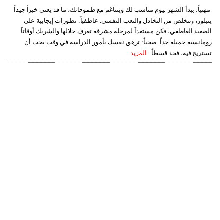
مهنياً: يبدأ الشهر بيوم مناسب لك ويتناغم مع طموحاتك، ما قد يعني خبراً جيداً
يتبلور، وتتخلص من التخاذل والتعب النفسي. عاطفياً: تطورات إيجابية على
الصعيد العاطفي، فكن مستعداً لمرحلة مشرقة تعرف خلالها والشريك أوقاتاً
رومانسية جميلة جداً. صحياً: ترهق نفسك بأمور الدراسة في وقت يجب أن
تستريح فيه، فخذ قسطاً...
المزيد