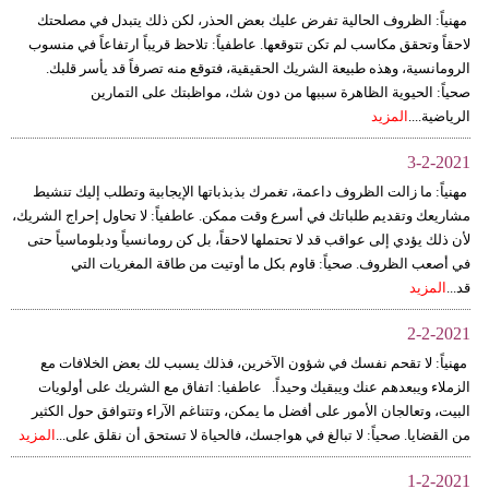
مهنياً: الظروف الحالية تفرض عليك بعض الحذر، لكن ذلك يتبدل في مصلحتك
لاحقاً وتحقق مكاسب لم تكن تتوقعها. عاطفياً: تلاحظ قريباً ارتفاعاً في منسوب
الرومانسية، وهذه طبيعة الشريك الحقيقية، فتوقع منه تصرفاً قد يأسر قلبك.
صحياً: الحيوية الظاهرة سببها من دون شك، مواظبتك على التمارين
الرياضية....
المزيد
3-2-2021
مهنياً: ما زالت الظروف داعمة، تغمرك بذبذباتها الإيجابية وتطلب إليك تنشيط
مشاريعك وتقديم طلباتك في أسرع وقت ممكن. عاطفياً: لا تحاول إحراج الشريك،
لأن ذلك يؤدي إلى عواقب قد لا تحتملها لاحقاً، بل كن رومانسياً ودبلوماسياً حتى
في أصعب الظروف. صحياً: قاوم بكل ما أوتيت من طاقة المغريات التي
قد...
المزيد
2-2-2021
مهنياً: لا تقحم نفسك في شؤون الآخرين، فذلك يسبب لك بعض الخلافات مع
الزملاء ويبعدهم عنك ويبقيك وحيداً. عاطفيا: اتفاق مع الشريك على أولويات
البيت، وتعالجان الأمور على أفضل ما يمكن، وتتناغم الآراء وتتوافق حول الكثير
من القضايا. صحياً: لا تبالغ في هواجسك، فالحياة لا تستحق أن نقلق على...
المزيد
1-2-2021