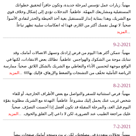
مهنياً: زيارات عمل تؤسس لمرحلة جديدة، وتكون حافزاً لتحقيق خطواتك
المستقبلية ومشاريعك المهمّة. عاطفياً: التدخلات تؤدي إلى إشكال وخلاف قوي
مع الشريك، وهذا بمثابة إنذار للمستقبل بغية أخذ الحيطة والحذر لتفادي الأسوأ.
صحياً: لا تهمل نفسك أكثر من اللازم، فهذا له انعكاسات سلبية تظهر تباعاً.
...
المزيد
9-2-2021
مهنياً: تتمكن أكثر هذا اليوم من فرض إرادتك وتسهل الاتصالات أمامك، وقد
تنتابك موجة من الشكوك والهواجس. عاطفياً: تطالك بعض الانتقادات، لكنها في
الواقع موجهة لتحسين الأداء والتعاطي مع الشريك بالشكل اللائق. صحياً: ممارسة
الرياضة التأملية تخفّف من التشنجات والضغط والإرهاق، فإليك بها60 ...
المزيد
8-2-2021
مهنياً: فرص استثنائية للسفر والتواصل مع بعض الأطراف الخارجية، أو للقاء
شخص غريب عنك يحمل إليك مشروعاً. عاطفياً: التهدئة مع الشريك مطلوبة بقوّة
اليوم قبل الغد، والمرحلة المقبلة قد تكون أفضل إذا أحسنت التصرّف. صحياً:
عليك مراجعة الطبيب عند الضرورة، لكن لا داعي إلى القلق والخوف. ...
المزيد
7-2-2021
مهنياً: تحوّلات متعددة في مصلحتك، لكن تريث وستجد أمامك صفحات بيضاً