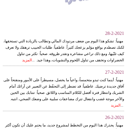
وسفر
ديكور
أخبار
28-2-2021
إعلام
مهنياً: تشكو هذا اليوم من ضعف مردودك المالي وتطالب بالزيادة التي تستحقها،
لكنك تصطدم بواقع مؤلم يزعجك كثيراً. عاطفياً: طلبات الحبيب ترهقك ولا تعرف
تعليم
كيف تلبّيها، ومع ذلك تراعي مشاعره وتقدر ظروفه. صحياً: تكثر من تناول
الخضراوات وتخفف من تناول اللحوم والنشويات، وهذا جيد. ...
المزيد
مرأة
27-2-2021
أزياء
مهنياً: أينما كنت تبدو متحمساً، واعياً ما يحصل، مسيطراً على الأمور ومنفتحاً على
إسلامية
آفاق جديدة ترضيك. عاطفياً: قد تضطر إلى التحفّظ عن التعبير عن آرائك أمام
الشريك وانتظار فترة أفضل للكلام المناسب واللائق. صحياً: تنتابك بين الحين
علوم
والآخر موجة غضب وانفعال تترك مضاعفات سلبية على وضعك الصحي، انتبه.
...
المزيد
وتكنولوجيا
26-2-2021
بيئة
مهنياً: يحذرك هذا اليوم من التخطط لمشروع جديد، ما يحتم عليك أن تكون أكثر