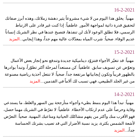
16-2-2021
مهنياً: يخلق هذا اليوم من لا شيء مشروعاً يثير دهشة زملائك، وهذه أبرز صفاتك
لتحقيق قدرة ذاتية لمواجهة الأمور. عاطفياً: إذا كنت غير قادر على الارتباط
الرسمي، فلا تطلق الوعود لأنك لن تنفذها، فتصبح عندها في نظر الشريك إنساناً
عديم الوفاء. صحياً: شرب المياه بمعدّلات عالية مهم جداً، وهذا إيجابي...
المزيد
15-2-2021
مهنياً: قد تتغيّر الأجواء فتتزوّد ديناميكية جديدة وتندفع نحو إنجاز بعض الأعمال
وتعوّض عن تسويف سابق. عاطفياً: كن مستعداً لمرحلة أكثر تطوّراً، وتبدأ بوادرها
بالظهور قريباً وتكون إيجابياتها مرتفعة جداً. صحياً: لا تنتعل أحذية رياضية مصنوعة
من غير الجلد الطبيعي، فهي تسبب لك آلاماً في القدمين....
المزيد
14-2-2021
مهنياً: تبدأ هذا اليوم بنمط بطيء وأجواء متأرجحة بين السهر والغلط، ما يستدعي
وقاية وحرصاً على عدم ارتكاب الأخطاء. عاطفياً: لا تفرّط في الشريك مهما حصل،
فهو الأقرب منك وأكثر من يفهم مشاكلك الحياتية ومتاعبك المهنية. صحياً: التعرّض
لأشعة الشمس بكثرة، يزيد نسبة الأضرار التي قد تصيب بشرتك الحساسة
جداً،...
المزيد