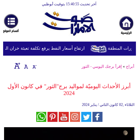
آخر تحديث 15:40:55 بتوقيت أبوظبي
الرئيسية
أخبارعاجلة
رياضة
ثقافة
طورات المنطقة
ارتفاع أسعار النفط يرفع تكلفة تعبئة خزان الديزل في بريطانيا إل
إقتصاد
أبراج
»
إقرأ برجك اليومي - الثور
فن
وموسيقى
أبرز الأحداث اليوميّة لمواليد برج"الثور" في كانون الأول
2024
أزياء
الثلاثاء ,02 كانون الثاني / يناير 2024
صحة
وتغذية
سياحة