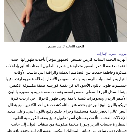
النجمة اللبنانية كارمن بصيبص
بيروت - صوت الإمارات
أبهرت النجمة اللبنانية كارمن بصيبص الجمهور مؤخراً بأحدث ظهور لها، حيث
اعتمدت قصة الشعر القصير متخلية عن شعرها الطويل المعتاد، لتتألق بإطلالات
مبتكرة وخاطفة جمعت بين التصاميم العملية والراقية التي تناسب الأوقات
النهارية والمناسبات الرسمية. ولفتت بصيبص الأنظار بإطلالة عصرية ارتدت فيها
جمبسوت طويل باللون الأسود الداكن بقصة كورسيه ضيقة مكشوفة الكتفين،
بينما انسدل الجزء السفلي بقصة واسعة، ونسقت معه حقيبة يد صغيرة باللون
الأصفر الزبدي ومجوهرات ذهبية ناعمة. وفي ظهور كاجوال آخر، ارتدت كنزة
تريكو باللون البيج الوردي بفتحة عنق مائلة كشفت عن أحد الكتفين، مع بنطال
أبيض عالي الخصر بقصة مستقيمة وحزام جلدي رفيع باللون البني. وعلى صعيد
الإطلالات الفخمة، تألقت بفستان أسود طويل تميز بقصّة الكورسيه العلوية
المطرزة بحبيبات الترتر وتنورة ضخمة منفوشة من طبقات التول، إلى جانب
فستان ذهبي ساحر من قماش الميتاليك المكسر بقصة الدرابيه وفتحة ياقة على