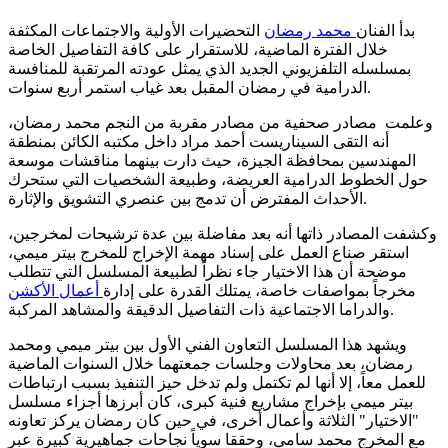
بدأ الفنان
محمد رمضان
التحضيرات الأولية والاجتماعات المكثفة
خلال الفترة الماضية، للاستقرار على كافة التفاصيل الخاصة
بمسلسله التلفزيوني الجديد الذي يمثل عودته المرتقبة للمنافسة
الدرامية في رمضان المقبل بعد غياب استمر أربع سنوات.
وعلمت مصادر صحفية من مصادر مقربة من النجم محمد رمضان،
أنه التقى السيناريست أحمد مراد داخل مكتبه الكائن بمنطقة
المهندسين بمحافظة الجيزة، حيث دارت بينهما مناقشات موسعة
حول الخطوط الدرامية العريضة، وطبيعة الشخصيات التي ستحرك
الأحداث المفترض أن تدمج بين عنصري التشويق والإثارة.
وكشفت المصادر ذاتها أنه بعد مفاضلة بين عدة ترشيحات لمخرجين،
استقر صناع العمل على إسناد مهمة الإخراج للمخرج بيتر ميمي،
موضحة أن هذا الاختيار جاء نظراً لطبيعة المسلسل التي تتطلب
مخرجاً بمواصفات خاصة، يمتلك القدرة على إدارة
أعمال الأكشن
والدراما الاجتماعية ذات التفاصيل الدقيقة والمشاهد المركبة.
ويشهد هذا المسلسل التعاون الفني الأول بين بيتر ميمي ومحمد
رمضان، بعد محاولات وجلسات جمعتهما خلال السنوات الماضية
للعمل معاً، إلا أنها لم تكتمل ولم تدخل حيز التنفيذ بسبب ارتباطات
بيتر ميمي بإخراج مشاريع فنية كبرى، كان أبرزها أجزاء مسلسل
"الاختيار" الثلاثة وأعمال أخرى، في حين كان رمضان يركز تعاونه
مع المخرج محمد سامي، وحققا سوياً نجاحات جماهيرية كبيرة عبر