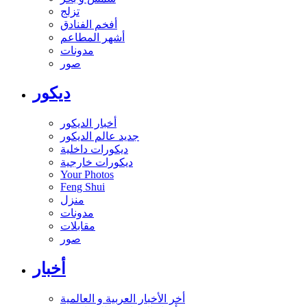
تزلج
أفخم الفنادق
أشهر المطاعم
مدونات
صور
ديكور
أخبار الديكور
جديد عالم الديكور
ديكورات داخلية
ديكورات خارجية
Your Photos
Feng Shui
منزل
مدونات
مقابلات
صور
أخبار
أخر الأخبار العربية و العالمية