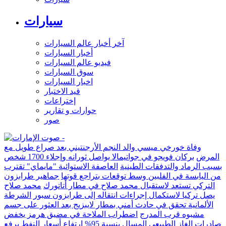
سيارات
آخر أخبار عالم السيارات
أخبار السيارات
فيديو عالم السيارات
سوق السيارات
اخبار السيارات
قيد الاختبار
إختراعات
حوارات و تقارير
صور
وفاة خورخي ميسي والد النجم الأرجنتيني بعد صراع طويل مع
المرض
بركان فويجو في جواتيمالا يواصل ثورانه وإجلاء 1700 شخص
بسبب الرماد والتدفقات الطينية
العاصفة الاستوائية "مايماي" تقترب
من اليابسة في الفلبين وسط توقعات بتراجع قوتها
جماهير طرابزون
التركي تستعد لاستقبال محمد صلاح في مطار أتاتورك
محمد صلاح
يصل تركيا لاستكمال إجراءات انتقاله إلى طرابزون سبور
الشرطة
الألمانية تحقق في حادث أمني بمطار لايبزيج بعد العثور على جسم
مشبوه قرب المدرج
اضطراب الملاحة في مضيق هرمز يخفض
صادرات الغاز الطبيعي المسال بنسبة 95%
ارتفاع أسعار النفط يرفع