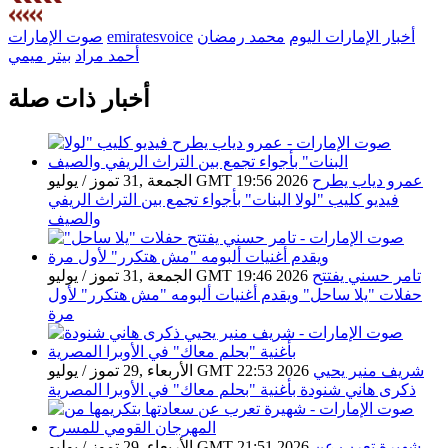
أخبار الإمارات اليوم
محمد رمضان
emiratesvoice
صوت الإمارات
أحمد مراد
بيتر ميمي
أخبار ذات صلة
عمرو دياب يطرح
الجمعة ,31 تموز / يوليو GMT 19:56 2026
فيديو كليب "لولا البنات" بأجواء تجمع بين التراث الريفي
والصيف
تامر حسني يفتتح
الجمعة ,31 تموز / يوليو GMT 19:46 2026
حفلات "يلا ساحل" ويقدم أغنيات ألبومه "مش هتكرر" لأول
مرة
شريف منير يحيي
الأربعاء ,29 تموز / يوليو GMT 22:53 2026
ذكرى هاني شنودة بأغنية "بحلم معاك" في الأوبرا المصرية
شهيرة تعرب عن
الأربعاء ,29 تموز / يوليو GMT 21:51 2026