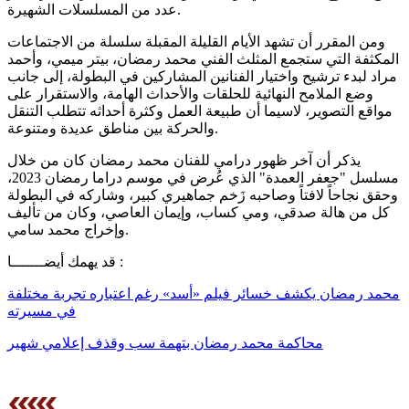
عدد من المسلسلات الشهيرة.
ومن المقرر أن تشهد الأيام القليلة المقبلة سلسلة من الاجتماعات
المكثفة التي ستجمع المثلث الفني محمد رمضان، بيتر ميمي، وأحمد
مراد لبدء ترشيح واختيار الفنانين المشاركين في البطولة، إلى جانب
وضع الملامح النهائية للحلقات والأحداث الهامة، والاستقرار على
مواقع التصوير، لاسيما أن طبيعة العمل وكثرة أحداثه تتطلب التنقل
والحركة بين مناطق عديدة ومتنوعة.
يذكر أن آخر ظهور درامي للفنان محمد رمضان كان من خلال
مسلسل "جعفر العمدة" الذي عُرض في موسم دراما رمضان 2023،
وحقق نجاحاً لافتاً وصاحبه زَخم جماهيري كبير، وشاركه في البطولة
كل من هالة صدقي، ومي كساب، وإيمان العاصي، وكان من تأليف
وإخراج محمد سامي.
قد يهمك أيضـــــــا :
محمد رمضان يكشف خسائر فيلم «أسد» رغم اعتباره تجربة مختلفة
في مسيرته
محاكمة محمد رمضان بتهمة سب وقذف إعلامي شهير