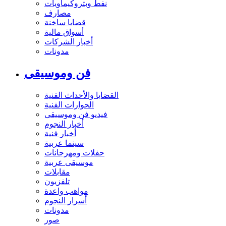
نفط وبتروكيماويات
مصارف
قضايا ساخنة
أسواق مالية
أخبار الشركات
مدونات
فن وموسيقى
القضايا والأحداث الفنية
الحوارات الفنية
فيديو فن وموسيقى
أخبار النجوم
أخبار فنية
سينما عربية
حفلات ومهرجانات
موسيقى عربية
مقابلات
تلفزيون
مواهب واعدة
أسرار النجوم
مدونات
صور