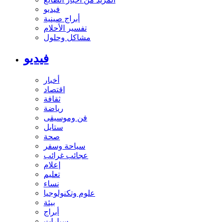
فيديو
أبراج صينية
تفسير الأحلام
مشاكل وحلول
فيديو
أخبار
اقتصاد
ثقافة
رياضة
فن وموسيقى
ستايل
صحة
سياحة وسفر
عجائب غرائب
إعلام
تعليم
نساء
علوم وتكنولوجيا
بيئة
أبراج
سيارات