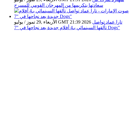
سعادتها بتكريمها من المهرجان القومي للمسرح
تارا عماد تواصل
الأربعاء ,29 تموز / يوليو GMT 21:39 2026
تألقها السينمائي بـ4 أفلام جديدة بعد نجاحها في "7 Dogs"