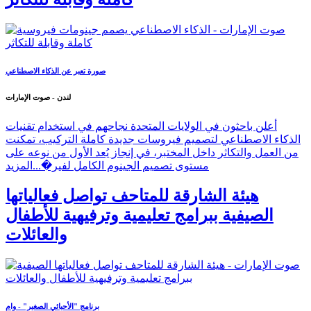
صورة تعبر عن الذكاء الاصطناعي
لندن - صوت الإمارات
أعلن باحثون في الولايات المتحدة نجاحهم في استخدام تقنيات
الذكاء الاصطناعي لتصميم فيروسات جديدة كاملة التركيب، تمكنت
من العمل والتكاثر داخل المختبر، في إنجاز يُعد الأول من نوعه على
مستوى تصميم الجينوم الكامل لفير�...
المزيد
هيئة الشارقة للمتاحف تواصل فعالياتها
الصيفية ببرامج تعليمية وترفيهية للأطفال
والعائلات
برنامج "الأحيائي الصغير" - وام