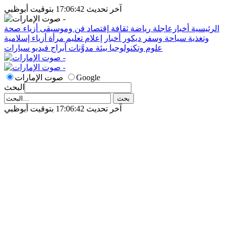
آخر تحديث 17:06:42 بتوقيت أبوظبي
الرئيسية
أخبارعاجلة
رياضة
ثقافة
إقتصاد
فن وموسيقى
أزياء
صحة
وتغذية
سياحة وسفر
ديكور
أخبار
إعلام
تعليم
مرأة
أزياء إسلامية
علوم وتكنولوجيا
بيئة
مدوَّنات
أبراج
فيديو
سيارات
Google
صوت الإمارات
البحث
آخر تحديث 17:06:42 بتوقيت أبوظبي