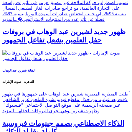
تسبب اضطراب حركة الملاحة عبر مضيق هرمز في تأثيرات واسعة
على التجارة العالمية، مع تراجع صادرات الغاز الطبيعي المسال
بنسبة 95%، إلى جانب انخفاض صادرات أسمدة اليوريا بنسبة 83%،
فضلًا عن تأثر عدد من المنتجات الاستراتيجي�...
المزيد
ظهور جديد لشيرين عبد الوهاب في بروفات
حفل العلمين يشعل تفاعل الجمهور
الفنانة شيرين عبد الوهاب
القاهرة - صوت الإمارات
أطلت المطربة المصرية شيرين عبد الوهاب على جمهورها في ظهور
لافت بعد غياب، من خلال مقطع فيديو نشره الملحن عزيز الشافعي
عبر صفحته الرسمية على موقع التواصل الاجتماعي "فيسبوك".
وظهرت شيرين وهي تجري البروفات لحفلها...
المزيد
الذكاء الاصطناعي يصمم جينومات فيروسية
كاملة وقابلة للتكاثر