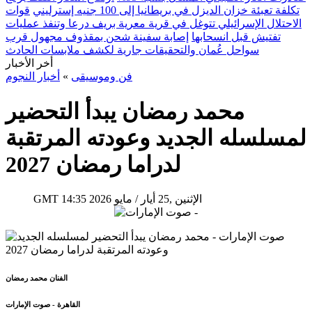
تكلفة تعبئة خزان الديزل في بريطانيا إلى 100 جنيه إسترليني
قوات
الاحتلال الإسرائيلي تتوغل في قرية معرية بريف درعا وتنفذ عمليات
تفتيش قبل انسحابها
إصابة سفينة شحن بمقذوف مجهول قرب
سواحل عُمان والتحقيقات جارية لكشف ملابسات الحادث
أخر الأخبار
فن وموسيقى
»
أخبار النجوم
محمد رمضان يبدأ التحضير
لمسلسله الجديد وعودته المرتقبة
لدراما رمضان 2027
14:35 2026 الإثنين ,25 أيار / مايو
GMT
الفنان محمد رمضان
القاهرة - صوت الإمارات