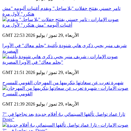
تامر حسني يفتتح حفلات "يلا ساحل" ويقدم أغنيات ألبومه "مش
هتكرر" لأول مرة
GMT 22:53 2026 الأربعاء ,29 تموز / يوليو
شريف منير يحيي ذكرى هاني شنودة بأغنية "بحلم معاك" في الأوبرا
المصرية
GMT 21:51 2026 الأربعاء ,29 تموز / يوليو
شهيرة تعرب عن سعادتها بتكريمها من المهرجان القومي للمسرح
GMT 21:39 2026 الأربعاء ,29 تموز / يوليو
تارا عماد تواصل تألقها السينمائي بـ4 أفلام جديدة بعد نجاحها في "7
Dogs"