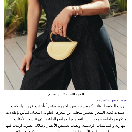
النجمة اللبنانية كارمن بصيبص
بيروت - صوت الإمارات
أبهرت النجمة اللبنانية كارمن بصيبص الجمهور مؤخراً بأحدث ظهور لها، حيث
اعتمدت قصة الشعر القصير متخلية عن شعرها الطويل المعتاد، لتتألق بإطلالات
مبتكرة وخاطفة جمعت بين التصاميم العملية والراقية التي تناسب الأوقات
النهارية والمناسبات الرسمية. ولفتت بصيبص الأنظار بإطلالة عصرية ارتدت فيها
جمبسوت طويل باللون الأسود الداكن بقصة كورسيه ضيقة مكشوفة الكتفين،