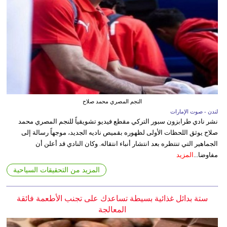
النجم المصري محمد صلاح
لندن - صوت الإمارات
نشر نادي طرابزون سبور التركي مقطع فيديو تشويقياً للنجم المصري محمد
صلاح يوثق اللحظات الأولى لظهوره بقميص ناديه الجديد، موجهاً رسالة إلى
الجماهير التي تنتظره بعد انتشار أنباء انتقاله. وكان النادي قد أعلن أن
مفاوضا...
المزيد
المزيد من التحقيقات السياحية
ستة بدائل غذائية بسيطة تساعدك على تجنب الأطعمة فائقة
المعالجة