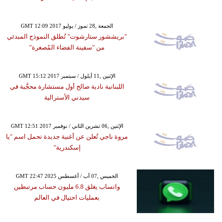
GMT 12:09 2017 الجمعة ,28 تموز / يوليو
"بريششور ستارشوت" تُطلق النموذج المبدئي
من "سفينة الفضاء المُصغرة"
GMT 15:12 2017 الإثنين ,11 أيلول / سبتمبر
اللبنانية نادية صالح أول مستشارة محجَّبة في
سيدني الأسترالية
GMT 12:51 2017 الإثنين ,06 تشرين الثاني / نوفمبر
مروة ناجي تُعلن عن أغنية جديدة تحمل اسم "يا
إسكندرية"
GMT 22:47 2025 الخميس ,07 آب / أغسطس
واتساب يغلق 6.8 مليون حساب مرتبطين
بعمليات احتيال في العالم