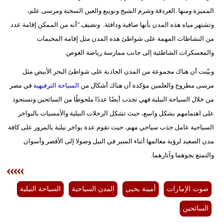
مدوَّنات
المميزة ومنها الغردقة وشرم الشيخ ونويبع والعين السخنة ومرسى علم،
وتشتهر مياه هذه المدن بأنها صافية ودافئة. وتضيف "أنه من الممكن إقامة عدد
أبراج
من النشاطات المهمة على شواطئ هذه المدن مثل إقامة المخيمات
فيديو
والمعسكرات الشاطئية إلى جانب ممارسة رياضة الغوص.
وبيّنت أن هناك مجموعة من المدن الجاذبة على شواطئ البحر الأبيض مثل
سيارات
مرسى مطروح والعلمين مؤكدة أن هناك أشكال من
السياحة الترفيهية
في مصر
من خلال السياحة النيلية فهي تجذب أيضًا عددًا ملحوظًا من السائحين وتستحوذ
على اهتمامهم بشكل واسع، حيث تشكل الرحلات النيلية والأمسيات بالبواخر
السياحية عامل جذب سياحي مهم، حيث تقوم عدة بواخر نيلية بالمرور على كافة
مدن الصعيد لرؤية معالمها أثناء السير في النيل وصولا إلى الأقصر وأسوان
والتمتع بجوهما وآثارهما.
صوت الإمارات
أمينة يحيى
المدن السياحية
السياحة النيلية
السائحين