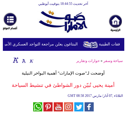
آخر تحديث 18:44:55 بتوقيت أبوظبي
الرئيسية
أخبارعاجلة
رياضة
ثقافة
البنتاغون يعلن مراجعة التواجد العسكري الأميركي ف
إقتصاد
سياحة وسفر
»
حوارات وتقارير
فن
أوضحت لـ"صوت الإمارات" أهمية البواخر النيلية
وموسيقى
أمينة يحيى تُبيّن دور الشواطئ في تنشيط السياحة
أزياء
08:58 2017 الثلاثاء ,07 آذار/ مارس
GMT
صحة
وتغذية
سياحة