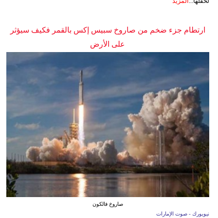
لحفلها...
المزيد
ارتطام جزء ضخم من صاروخ سبيس إكس بالقمر فكيف سيؤثر
على الأرض
صاروخ فالكون
نيويورك - صوت الإمارات