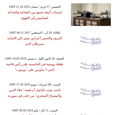
GMT 21:54 2025 الخميس ,17 إبريل / نيسان
لمسات أنيقة تجمع بين الفخامة والحداثة
لتصاميم ركن القهوة
GMT 06:21 2017 الثلاثاء ,29 آب / أغسطس
النزيف والحمى أعراض تشير الي الاصابة
بسرطان الدم
GMT 18:09 2019 الجمعة ,20 كانون الأول / ديسمبر
طفلة روسية في الخامسة على رأس قائمة
أغنى 3 مدّونين على "يوتيوب"
GMT 17:50 2019 السبت ,08 حزيران / يونيو
باحث يثبت بالدليل أن قصة "علاء الدين
والمصباح السحري" من حلب في سورية
GMT 00:56 2019 السبت ,11 أيار / مايو