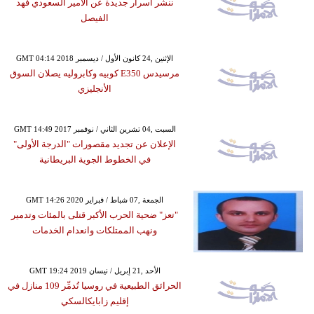
ننشر أسرار جديدة عن الأمير السعودي فهد
الفيصل
GMT 04:14 2018 الإثنين ,24 كانون الأول / ديسمبر
مرسيدس E350 كوبيه وكابروليه يصلان السوق
الأنجليزي
GMT 14:49 2017 السبت ,04 تشرين الثاني / نوفمبر
الإعلان عن تجديد مقصورات "الدرجة الأولى"
في الخطوط الجوية البريطانية
GMT 14:26 2020 الجمعة ,07 شباط / فبراير
"تعز" ضحية الحرب الأكبر قتلى بالمئات وتدمير
ونهب الممتلكات وانعدام الخدمات
GMT 19:24 2019 الأحد ,21 إبريل / نيسان
الحرائق الطبيعية في روسيا تُدمِّر 109 منازل في
إقليم زابايكالسكي