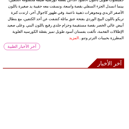
بينما انسدل الجزء السفلي بقصة واسعة، ونسقت معه حقيبة يد صغيرة باللون
الأصفر الزبدي ومجوهرات ذهبية ناعمة. وفي ظهور كاجوال آخر، ارتدت كنزة
تريكو باللون البيج الوردي بفتحة عنق مائلة كشفت عن أحد الكتفين، مع بنطال
أبيض عالي الخصر بقصة مستقيمة وحزام جلدي رفيع باللون البني. وعلى صعيد
الإطلالات الفخمة، تألقت بفستان أسود طويل تميز بقصّة الكورسيه العلوية
المطرزة بحبيبات الترتر وتنو...
المزيد
آخر الأخبار الطبية
آخر الأخبار