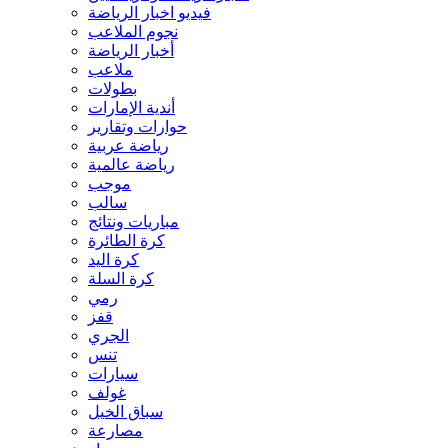
فيديو اخبار الرياضة
نجوم الملاعب
أخبار الرياضة
ملاعب
بطولات
أندية الإمارات
حوارات وتقارير
رياضة عربية
رياضة عالمية
موجب
سالب
مباريات ونتائج
كرة الطائرة
كرة اليد
كرة السلة
رمي
قفز
الجري
تنس
سيارات
غولف
سباق الخيل
مصارعة