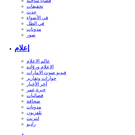
قضايا ساخنة
تحقيقات
حدث
في الأضواء
في الظل
مدونات
صور
إعلام
عالم الإعلام
الإعلام وروّاده
فيديو صوت الإمارات
حوارات وتقارير
آخر الأخبار
خبرة عمر
فضائيات
صحافة
مدونات
تلفزيون
انترنت
راديو