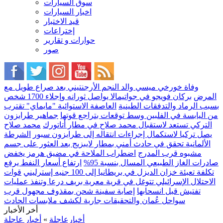
سوق السيارات
اخبار السيارات
قيد الاختبار
إختراعات
حوارات و تقارير
صور
وفاة خورخي ميسي والد النجم الأرجنتيني بعد صراع طويل مع
المرض
بركان فويجو في جواتيمالا يواصل ثورانه وإجلاء 1700 شخص
بسبب الرماد والتدفقات الطينية
العاصفة الاستوائية "مايماي" تقترب
من اليابسة في الفلبين وسط توقعات بتراجع قوتها
جماهير طرابزون
التركي تستعد لاستقبال محمد صلاح في مطار أتاتورك
محمد صلاح
يصل تركيا لاستكمال إجراءات انتقاله إلى طرابزون سبور
الشرطة
الألمانية تحقق في حادث أمني بمطار لايبزيج بعد العثور على جسم
مشبوه قرب المدرج
اضطراب الملاحة في مضيق هرمز يخفض
صادرات الغاز الطبيعي المسال بنسبة 95%
ارتفاع أسعار النفط يرفع
تكلفة تعبئة خزان الديزل في بريطانيا إلى 100 جنيه إسترليني
قوات
الاحتلال الإسرائيلي تتوغل في قرية معرية بريف درعا وتنفذ عمليات
تفتيش قبل انسحابها
إصابة سفينة شحن بمقذوف مجهول قرب
سواحل عُمان والتحقيقات جارية لكشف ملابسات الحادث
أخر الأخبار
أخبارعاجلة
»
أخبار عاجلة