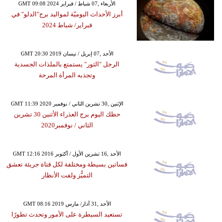
GMT 09:08 2024 الأربعاء ,07 شباط / فبراير
أبرز الأحداث اليوميّة لمواليد برج"الدلو" في
فبراير/ شباط 2024
GMT 20:30 2019 الأحد ,07 إبريل / نيسان
الرجل "الثور" يستمتع بالملذات الجسدية
وتجذبه المرأة المرحة
GMT 11:39 2020 الإثنين ,30 تشرين الثاني / نوفمبر
حظك اليوم برج العذراء الأثنين 30 تشرين
الثاني / نوفمبر2020
GMT 12:16 2016 الأحد ,16 تشرين الأول / أكتوبر
فساتين بسيطة ومختلفة لكل فتاة جريئة تعشق
التميُّز ولفت الأنظار
GMT 08:16 2019 الأحد ,31 آذار/ مارس
تستعيد السيطرة على الأمور وتحدث تطورًا