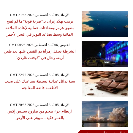
GMT 21:58 2026 الأربعاء ,05 آب / أغسطس
ترمب يهدّد إيران بـ "ضربة قوية" ما لم يُفتح
مضيق هرمز ومحادثات عمانية لإعادة الملاحة
المائية وسط تصاعد التوتر في البحر الأحمر
GMT 00:23 2026 الخميس ,06 آب / أغسطس
الشرطة تعتقل إمرأة تم القبض عليها بعد طعن
أربعة رجال في "كوفنت غاردن"
GMT 22:02 2026 الأربعاء ,05 آب / أغسطس
ستة بدائل غذائية بسيطة تساعدك على تجنب
الأطعمة فائقة المعالجة
GMT 20:38 2026 الأربعاء ,05 آب / أغسطس
ارتطام جزء ضخم من صاروخ سبيس إكس
بالقمر فكيف سيؤثر على الأرض