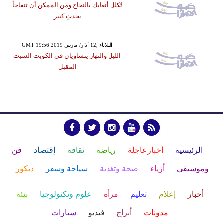
تُكلل أتعابك بالنجاح ومن الممكن أن تتفاجأ
بحدثٍ كبير
GMT 19:56 2019 الثلاثاء ,12 آذار/ مارس
الليل والنهار يتساويان في الكويت السبت
المقبل
الرئيسية
أخبارعاجلة
رياضة
ثقافة
إقتصاد
فن
وموسيقى
أزياء
صحة وتغذية
سياحة وسفر
ديكور
أخبار
إعلام
تعليم
مرأة
علوم وتكنولوجيا
بيئة
مدونات
أبراج
فيديو
سيارات