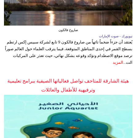
صاروخ فالكون
نيويورك - صوت الإمارات
يُعتقد أن جزءاً ضخماً تائهاً من صاروخ فالكون 9 تابع لشركة سبيس إكس ارتطم
بسطح القمر في إحدى المناطق المتوقعة، فيما يترقب العلماء حول العالم صوراً
ترصد موقع الاصطدام وتؤكد وقوعه بشكل نهائي، حيث تعذر على المركبات
الت...
المزيد
هيئة الشارقة للمتاحف تواصل فعالياتها الصيفية ببرامج تعليمية
وترفيهية للأطفال والعائلات