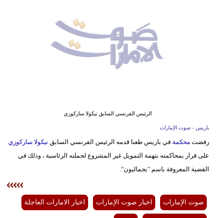
وسفر
ديكور
أخبار
إعلام
تعليم
مرأة
الرئيس الفرنسي السابق نيكولا ساركوزي
باريس - صوت الإمارات
أزياء
رفضت
محكمة
في باريس طعنا قدمه الرئيس الفرنسي السابق
نيكولا ساركوزي
إسلامية
على قرار بمحاكمته بتهمة التمويل غير المشروع لحملته الرئاسية ، وذلك في
علوم
القضية المعروفة باسم "بجماليون".
وتكنولوجيا
صوت الإمارات
اخبار صوت الإمارات
اخبار الامارات العاجلة
بيئة