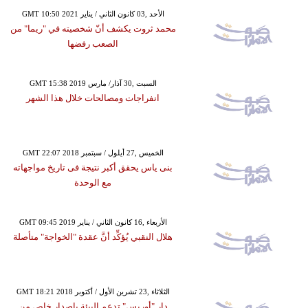
GMT 10:50 2021 الأحد ,03 كانون الثاني / يناير
محمد ثروت يكشف أنّ شخصيته في "ريما" من
الصعب رفضها
GMT 15:38 2019 السبت ,30 آذار/ مارس
انفراجات ومصالحات خلال هذا الشهر
GMT 22:07 2018 الخميس ,27 أيلول / سبتمبر
بنى ياس يحقق أكبر نتيجة فى تاريخ مواجهاته
مع الوحدة
GMT 09:45 2019 الأربعاء ,16 كانون الثاني / يناير
هلال النقبي يُؤكِّد أنَّ عقدة "الخواجة" متأصلة
GMT 18:21 2018 الثلاثاء ,23 تشرين الأول / أكتوبر
دار "أوريس" تدعم البيئة بإصدار خاص من