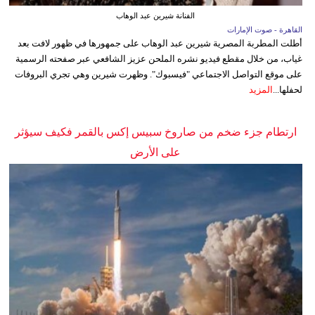
الفنانة شيرين عبد الوهاب
القاهرة - صوت الإمارات
أطلت المطربة المصرية شيرين عبد الوهاب على جمهورها في ظهور لافت بعد
غياب، من خلال مقطع فيديو نشره الملحن عزيز الشافعي عبر صفحته الرسمية
على موقع التواصل الاجتماعي "فيسبوك". وظهرت شيرين وهي تجري البروفات
لحفلها...
المزيد
ارتطام جزء ضخم من صاروخ سبيس إكس بالقمر فكيف سيؤثر
على الأرض