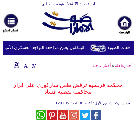
آخر تحديث 18:44:55 بتوقيت أبوظبي
الرئيسية
أخبارعاجلة
رياضة
ثقافة
البنتاغون يعلن مراجعة التواجد العسكري الأميركي ف
إقتصاد
أخبارعاجلة
»
أخبار عاجلة
فن
وموسيقى
محكمة فرنسية ترفض طعن ساركوزي على قرار
محاكمته بقضية فساد
أزياء
15:26 2018 الخميس ,25 تشرين الأول / أكتوبر
GMT
صحة
وتغذية
سياحة