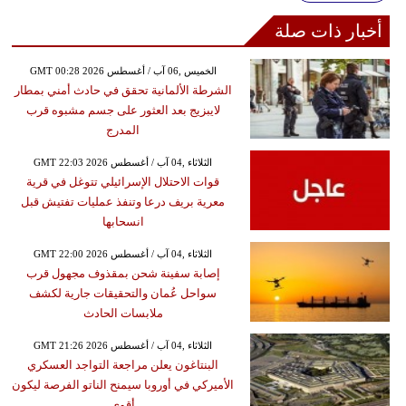
أخبار ذات صلة
GMT 00:28 2026 الخميس ,06 آب / أغسطس
الشرطة الألمانية تحقق في حادث أمني بمطار
لايبزيج بعد العثور على جسم مشبوه قرب
المدرج
GMT 22:03 2026 الثلاثاء ,04 آب / أغسطس
قوات الاحتلال الإسرائيلي تتوغل في قرية
معرية بريف درعا وتنفذ عمليات تفتيش قبل
انسحابها
GMT 22:00 2026 الثلاثاء ,04 آب / أغسطس
إصابة سفينة شحن بمقذوف مجهول قرب
سواحل عُمان والتحقيقات جارية لكشف
ملابسات الحادث
GMT 21:26 2026 الثلاثاء ,04 آب / أغسطس
البنتاغون يعلن مراجعة التواجد العسكري
الأميركي في أوروبا سيمنح الناتو الفرصة ليكون
أقوى