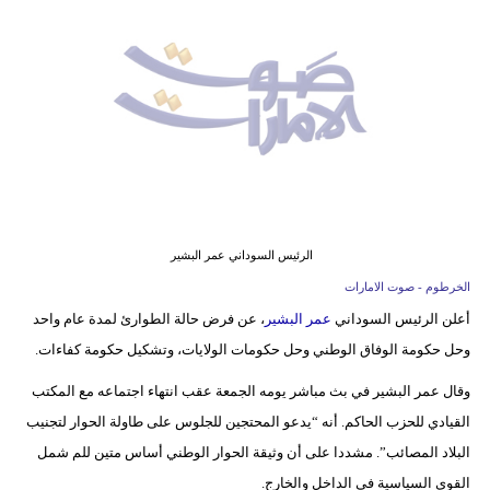
وسفر
ديكور
أخبار
إعلام
تعليم
مرأة
الرئيس السوداني عمر البشير
الخرطوم - صوت الامارات
أزياء
أعلن الرئيس السوداني
عمر البشير
، عن فرض حالة الطوارئ لمدة عام واحد
إسلامية
وحل حكومة الوفاق الوطني وحل حكومات الولايات، وتشكيل حكومة كفاءات.
علوم
وقال عمر البشير في بث مباشر يومه الجمعة عقب انتهاء اجتماعه مع المكتب
وتكنولوجيا
القيادي للحزب الحاكم. أنه “يدعو المحتجين للجلوس على طاولة الحوار لتجنيب
البلاد المصائب”. مشددا على أن وثيقة الحوار الوطني أساس متين للم شمل
بيئة
القوى السياسية في الداخل والخارج.