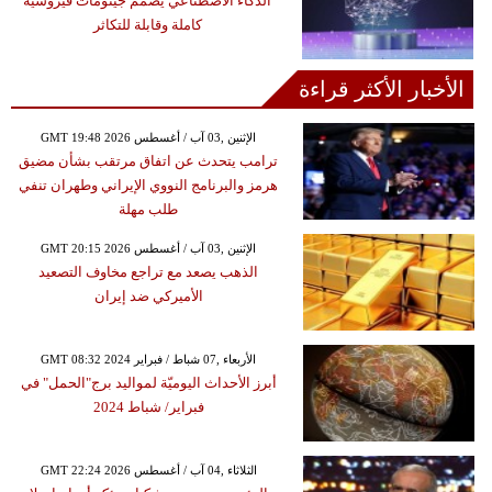
الذكاء الاصطناعي يصمم جينومات فيروسية
كاملة وقابلة للتكاثر
الأخبار الأكثر قراءة
GMT 19:48 2026 الإثنين ,03 آب / أغسطس
ترامب يتحدث عن اتفاق مرتقب بشأن مضيق
هرمز والبرنامج النووي الإيراني وطهران تنفي
طلب مهلة
GMT 20:15 2026 الإثنين ,03 آب / أغسطس
الذهب يصعد مع تراجع مخاوف التصعيد
الأميركي ضد إيران
GMT 08:32 2024 الأربعاء ,07 شباط / فبراير
أبرز الأحداث اليوميّة لمواليد برج"الحمل" في
فبراير/ شباط 2024
GMT 22:24 2026 الثلاثاء ,04 آب / أغسطس