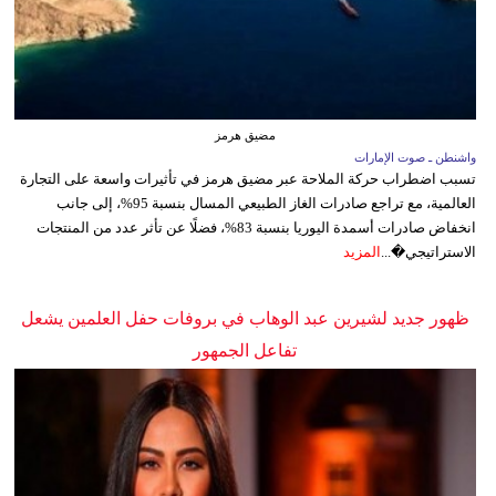
مضيق هرمز
واشنطن ـ صوت الإمارات
تسبب اضطراب حركة الملاحة عبر مضيق هرمز في تأثيرات واسعة على التجارة
العالمية، مع تراجع صادرات الغاز الطبيعي المسال بنسبة 95%، إلى جانب
انخفاض صادرات أسمدة اليوريا بنسبة 83%، فضلًا عن تأثر عدد من المنتجات
الاستراتيجي�...
المزيد
ظهور جديد لشيرين عبد الوهاب في بروفات حفل العلمين يشعل
تفاعل الجمهور