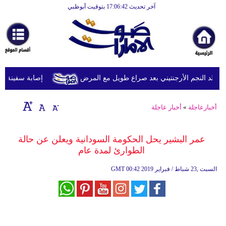
آخر تحديث 17:06:42 بتوقيت أبوظبي
الرئيسية
أخبارعاجلة
رياضة
ثقافة
د النجم الأرجنتيني بعد صراع طويل مع المرض
إصابة سفينة شحن 
إقتصاد
أخبارعاجلة
»
أخبار عاجلة
فن
وموسيقى
عمر البشير يحل الحكومة السودانية ويعلن عن حالة
الطوارئ لمدة عام
أزياء
00:42 2019 السبت ,23 شباط / فبراير
GMT
صحة
وتغذية
سياحة