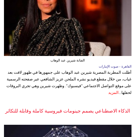
الفنانة شيرين عبد الوهاب
القاهرة - صوت الإمارات
أطلت المطربة المصرية شيرين عبد الوهاب على جمهورها في ظهور لافت بعد
غياب، من خلال مقطع فيديو نشره الملحن عزيز الشافعي عبر صفحته الرسمية
على موقع التواصل الاجتماعي "فيسبوك". وظهرت شيرين وهي تجري البروفات
لحفلها...
المزيد
الذكاء الاصطناعي يصمم جينومات فيروسية كاملة وقابلة للتكاثر