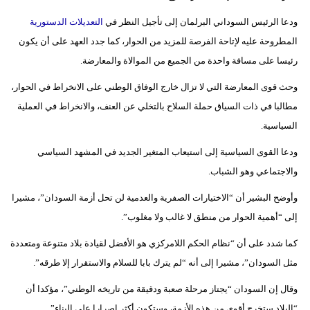
مدوَّنات
ودعا الرئيس السوداني البرلمان إلى تأجيل النظر في
التعديلات الدستورية
أبراج
المطروحة عليه لإتاحة الفرصة للمزيد من الحوار، كما جدد العهد على أن يكون
رئيسا على مسافة واحدة من الجميع من الموالاة والمعارضة.
فيديو
وحث قوى المعارضة التي لا تزال خارج الوفاق الوطني على الانخراط في الحوار،
سيارات
مطالبا في ذات السياق حملة السلاح بالتخلي عن العنف، والانخراط في العملية
السياسية.
ودعا القوى السياسية إلى استيعاب المتغير الجديد في المشهد السياسي
والاجتماعي وهو الشباب.
وأوضح البشير أن “الاختيارات الصفرية والعدمية لن تحل أزمة السودان”، مشيرا
إلى “أهمية الحوار من منطق لا غالب ولا مغلوب”.
كما شدد على أن “نظام الحكم اللامركزي هو الأفضل لقيادة بلاد متنوعة ومتعددة
مثل السودان”، مشيرا إلى أنه “لم يترك بابا للسلام والاستقرار إلا طرقه”.
وقال إن السودان “يجتاز مرحلة صعبة ودقيقة من تاريخه الوطني”، مؤكدا أن
“البلاد ستخرج أقوى من هذه الأزمة، وستكون أكثر إصرارا على البناء”.