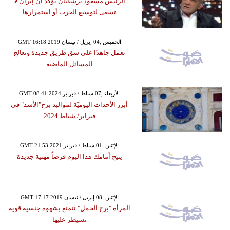
الرئيس مسعود بزشكيان يؤكد أن إيران لا
تسعى لتوسيع الحرب أو استمرارها
GMT 16:18 2019 الخميس ,04 إبريل / نيسان
تعمل جاهدًا على شق طريق جديدة وتعالج
المسائل الماضية
GMT 08:41 2024 الأربعاء ,07 شباط / فبراير
أبرز الأحداث اليوميّة لمواليد برج"الأسد" في
فبراير/ شباط 2024
GMT 21:53 2021 الإثنين ,01 شباط / فبراير
يتيح أمامك هذا اليوم فرصاً مهنية جديدة
GMT 17:17 2019 الإثنين ,08 إبريل / نيسان
المرأة "برج الحمل" تتمتع بشهوة جنسية قوية
تسيطر عليها