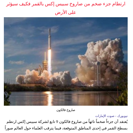
ارتطام جزء ضخم من صاروخ سبيس إكس بالقمر فكيف سيؤثر
على الأرض
صاروخ فالكون
نيويورك - صوت الإمارات
يُعتقد أن جزءاً ضخماً تائهاً من صاروخ فالكون 9 تابع لشركة سبيس إكس ارتطم
بسطح القمر في إحدى المناطق المتوقعة، فيما يترقب العلماء حول العالم صوراً