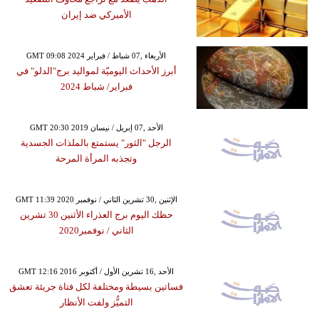
الأميركي ضد إيران
GMT 09:08 2024 الأربعاء ,07 شباط / فبراير
أبرز الأحداث اليوميّة لمواليد برج"الدلو" في
فبراير/ شباط 2024
GMT 20:30 2019 الأحد ,07 إبريل / نيسان
الرجل "الثور" يستمتع بالملذات الجسدية
وتجذبه المرأة المرحة
GMT 11:39 2020 الإثنين ,30 تشرين الثاني / نوفمبر
حظك اليوم برج العذراء الأثنين 30 تشرين
الثاني / نوفمبر2020
GMT 12:16 2016 الأحد ,16 تشرين الأول / أكتوبر
فساتين بسيطة ومختلفة لكل فتاة جريئة تعشق
التميُّز ولفت الأنظار