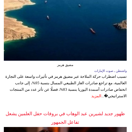
مضيق هرمز
واشنطن ـ صوت الإمارات
تسبب اضطراب حركة الملاحة عبر مضيق هرمز في تأثيرات واسعة على التجارة
العالمية، مع تراجع صادرات الغاز الطبيعي المسال بنسبة 95%، إلى جانب
انخفاض صادرات أسمدة اليوريا بنسبة 83%، فضلًا عن تأثر عدد من المنتجات
الاستراتيجي�...
المزيد
ظهور جديد لشيرين عبد الوهاب في بروفات حفل العلمين يشعل
تفاعل الجمهور