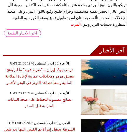
تريكو باللون البيج الوردي بفتحة عنق مائلة كشفت عن أحد الكتفين، مع بنطال
أبيض عالي الخصر بقصة مستقيمة وحزام جلدي رفيع باللون البني. وعلى صعيد
الإطلالات الفخمة، تألقت بفستان أسود طويل تميز بقصّة الكورسيه العلوية
المطرزة بحبيبات الترتر وتنو...
المزيد
آخر الأخبار الطبية
آخر الأخبار
GMT 21:58 1970 الأربعاء ,05 آب / أغسطس
ترمب يهدّد إيران بـ "ضربة قوية" ما لم يُفتح
مضيق هرمز ومحادثات عمانية لإعادة الملاحة
المائية وسط تصاعد التوتر في البحر الأحمر
GMT 23:13 2026 الأربعاء ,05 آب / أغسطس
نصائح مضمونة للحفاظ على صحة النباتات
المنزلية قبل السفر
GMT 00:23 2026 الخميس ,06 آب / أغسطس
الشرطة تعتقل إمرأة تم القبض عليها بعد طعن