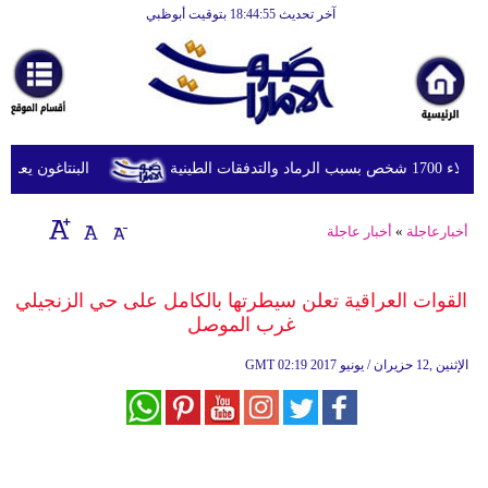
آخر تحديث 18:44:55 بتوقيت أبوظبي
الرئيسية
أخبارعاجلة
رياضة
ثقافة
الطينية
البنتاغون يعلن مر
إقتصاد
أخبارعاجلة
»
أخبار عاجلة
فن
وموسيقى
القوات العراقية تعلن سيطرتها بالكامل على حي الزنجيلي
غرب الموصل
أزياء
02:19 2017 الإثنين ,12 حزيران / يونيو
GMT
صحة
وتغذية
سياحة