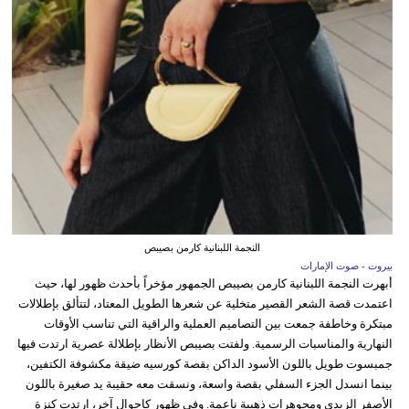
النجمة اللبنانية كارمن بصيبص
بيروت - صوت الإمارات
أبهرت النجمة اللبنانية كارمن بصيبص الجمهور مؤخراً بأحدث ظهور لها، حيث
اعتمدت قصة الشعر القصير متخلية عن شعرها الطويل المعتاد، لتتألق بإطلالات
مبتكرة وخاطفة جمعت بين التصاميم العملية والراقية التي تناسب الأوقات
النهارية والمناسبات الرسمية. ولفتت بصيبص الأنظار بإطلالة عصرية ارتدت فيها
جمبسوت طويل باللون الأسود الداكن بقصة كورسيه ضيقة مكشوفة الكتفين،
بينما انسدل الجزء السفلي بقصة واسعة، ونسقت معه حقيبة يد صغيرة باللون
الأصفر الزبدي ومجوهرات ذهبية ناعمة. وفي ظهور كاجوال آخر، ارتدت كنزة