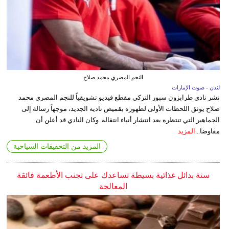
النجم المصري محمد صلاح
لندن - صوت الإمارات
نشر نادي طرابزون سبور التركي مقطع فيديو تشويقياً للنجم المصري محمد
صلاح يوثق اللحظات الأولى لظهوره بقميص ناديه الجديد، موجهاً رسالة إلى
الجماهير التي تنتظره بعد انتشار أنباء انتقاله. وكان النادي قد أعلن أن
مفاوضا...
المزيد
المزيد من التحقيقات السياحية
ستة بدائل غذائية بسيطة تساعدك على تجنب الأطعمة فائقة
المعالجة