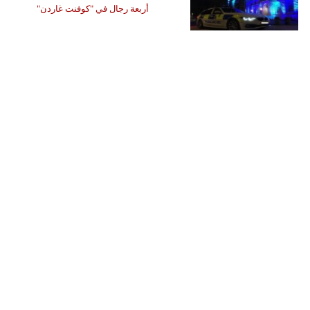
أربعة رجال في "كوفنت غاردن"