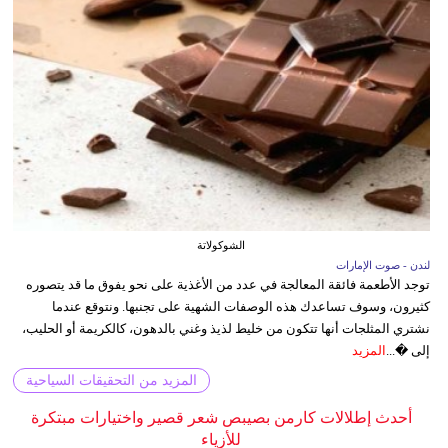
الشوكولاتة
لندن - صوت الإمارات
توجد الأطعمة فائقة المعالجة في عدد من الأغذية على نحو يفوق ما قد يتصوره
كثيرون، وسوف تساعدك هذه الوصفات الشهية على تجنبها. ونتوقع عندما
نشتري المثلجات أنها تتكون من خليط لذيذ وغني بالدهون، كالكريمة أو الحليب،
إلى �...
المزيد
المزيد من التحقيقات السياحية
أحدث إطلالات كارمن بصيبص شعر قصير واختيارات مبتكرة
للأزياء