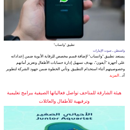
تطبيق "واتساب"
واشنطن ـ صوت الإمارات
يستعد تطبيق "واتساب" لإضافة قسم مخصص للرقابة الأبوية ضمن إعداداته
على أجهزة "آيفون"، بهدف تسهيل إدارة حسابات الأطفال وتعزيز أمانهم
وخصوصيتهم أثناء استخدام التطبيق. وتأتي الخطوة ضمن جهود الشركة لتطوير
أد...
المزيد
هيئة الشارقة للمتاحف تواصل فعالياتها الصيفية ببرامج تعليمية
وترفيهية للأطفال والعائلات