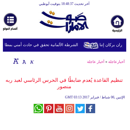
آخر تحديث 18:48:37 بتوقيت أبوظبي
الرئيسية
أخبارعاجلة
رياضة
ثقافة
ران بركان إتنا
الشرطة الألمانية تحقق في حادث أمني بمطار لايب
إقتصاد
أخبارعاجلة
»
أخبار عاجلة
فن
وموسيقى
تنظيم القاعدة يُعدم ضابطًا في الحرس الرئاسي لعبد ربه
منصور
أزياء
03:13 2017 الإثنين ,06 شباط / فبراير
GMT
صحة
وتغذية
سياحة