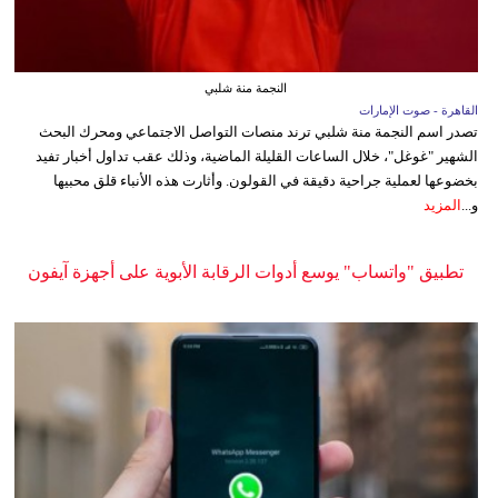
النجمة منة شلبي
القاهرة - صوت الإمارات
تصدر اسم النجمة منة شلبي ترند منصات التواصل الاجتماعي ومحرك البحث
الشهير "غوغل"، خلال الساعات القليلة الماضية، وذلك عقب تداول أخبار تفيد
بخضوعها لعملية جراحية دقيقة في القولون. وأثارت هذه الأنباء قلق محبيها
و...
المزيد
تطبيق "واتساب" يوسع أدوات الرقابة الأبوية على أجهزة آيفون