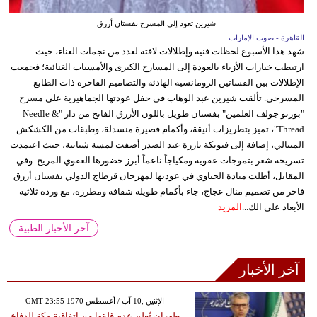
شيرين تعود إلى المسرح بفستان أزرق
القاهرة - صوت الإمارات
شهد هذا الأسبوع لحظات فنية وإطلالات لافتة لعدد من نجمات الغناء، حيث
ارتبطت خيارات الأزياء بالعودة إلى المسارح الكبرى والأمسيات الغنائية؛ فجمعت
الإطلالات بين الفساتين الرومانسية الهادئة والتصاميم الفاخرة ذات الطابع
المسرحي. تألقت شيرين عبد الوهاب في حفل عودتها الجماهيرية على مسرح
"بورتو جولف العلمين" بفستان طويل باللون الأزرق الفاتح من دار "Needle &
Thread"، تميز بتطريزات أنيقة، وأكمام قصيرة منسدلة، وطبقات من الكشكش
المتتالي، إضافة إلى فيونكة بارزة عند الصدر أضفت لمسة شبابية، حيث اعتمدت
تسريحة شعر بتموجات عفوية ومكياجاً ناعماً أبرز حضورها العفوي المريح. وفي
المقابل، أطلت ميادة الحناوي في عودتها لمهرجان قرطاج الدولي بفستان أزرق
فاخر من تصميم منال عجاج، جاء بأكمام طويلة شفافة ومطرزة، مع وردة ثلاثية
الأبعاد على الك...
المزيد
آخر الأخبار الطبية
آخر الأخبار
GMT 23:55 1970 الإثنين ,10 آب / أغسطس
طهران تُعلن عدم قلقها من اتفاقية مكة للدفاع