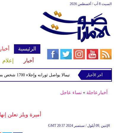
السبت 8 آب / أغسطس 2026
الرئيسية
أخبار
أخبار
إعلام
أخر الأخبار
بركان فويجو في جواتيمالا يواصل ثورانه وإجلاء 1700 شخص بسبب الرماد والتدفقات الطينية
أخبارعاجلة
»
نساء عاجل
أميرة ويلز تعلن إنه
20:37 2024 الإثنين ,09 أيلول / سبتمبر
GMT