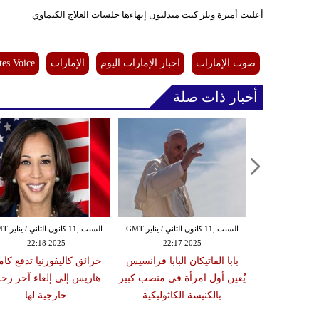
أعلنت أميرة ويلز كيت ميدلتون إنهاءها جلسات العلاج الكيماوي
صوت الإمارات
اخبار الإمارات اليوم
الإمارات
tes Voice
أخبار ذات صلة
الإثنين ,16 كانون الأول / ديسمبر GMT
السبت ,11 كانون الثاني / يناير GMT
السبت ,11 كانون
22:18 2025
22:17 2025
02:08
 ينتقد حظر
بابا الفاتيكان البابا فرانسيس
حرائق كاليفورنيا تدفع كاما
تعليم الطبي
يُعين أول امرأة في منصب كبير
هاريس إلى إلغاء آخر رحل
انيات
بالكنيسة الكاثوليكية
خارجية لها