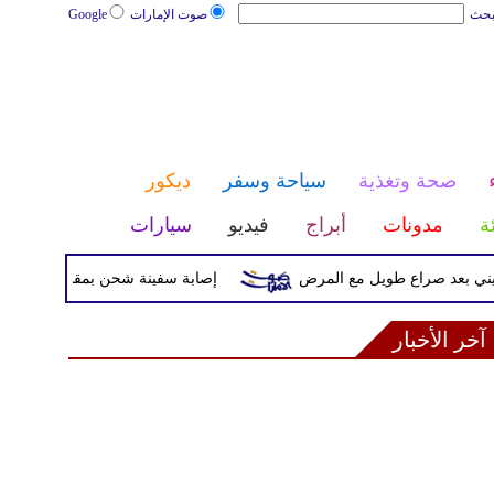
بحث
صوت الإمارات
Google
صحة وتغذية
سياحة وسفر
ديكور
ئة
مدونات
أبراج
فيديو
سيارات
د صراع طويل مع المرض
إصابة سفينة شحن بمقذوف مجهول قرب سو
آخر الأخبار