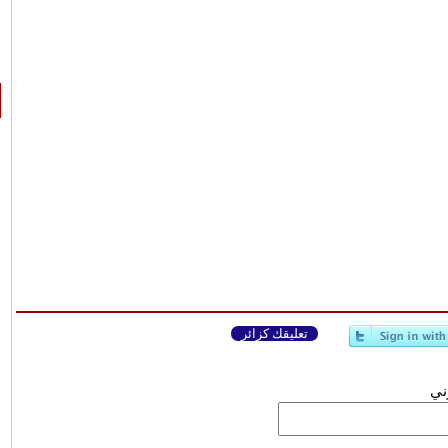
تعليقك كزائر
وني