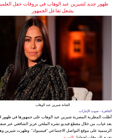
ظهور جديد لشيرين عبد الوهاب في بروفات حفل العلمي
يشعل تفاعل الجمهور
الفنانة شيرين عبد الوهاب
القاهرة - صوت الإمارات
أطلت المطربة المصرية شيرين عبد الوهاب على جمهورها في ظهور ل
بعد غياب، من خلال مقطع فيديو نشره الملحن عزيز الشافعي عبر صفح
الرسمية على موقع التواصل الاجتماعي "فيسبوك". وظهرت شيرين وه
تجري البروفات لحفلها...
المزيد