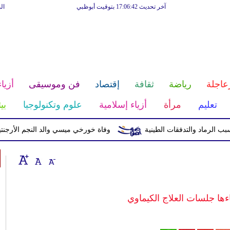
آخر تحديث 17:06:42 بتوقيت أبوظبي
ال
عاجلة
رياضة
ثقافة
إقتصاد
فن وموسيقى
أزياء
تعليم
مرأة
أزياء إسلامية
علوم وتكنولوجيا
بي
وفاة خورخي ميسي والد النجم الأرجنتيني بع
اءها جلسات العلاج الكيماوي