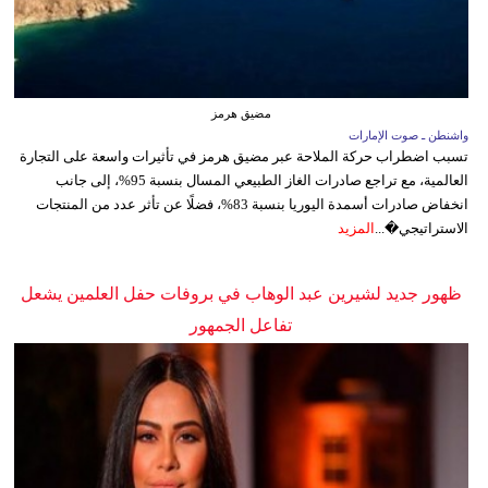
مضيق هرمز
واشنطن ـ صوت الإمارات
تسبب اضطراب حركة الملاحة عبر مضيق هرمز في تأثيرات واسعة على التجارة
العالمية، مع تراجع صادرات الغاز الطبيعي المسال بنسبة 95%، إلى جانب
انخفاض صادرات أسمدة اليوريا بنسبة 83%، فضلًا عن تأثر عدد من المنتجات
الاستراتيجي�...
المزيد
ظهور جديد لشيرين عبد الوهاب في بروفات حفل العلمين يشعل
تفاعل الجمهور