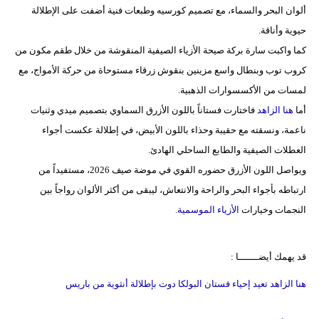
ألوان البحر والسماء، مع تصميم كورسيه وطبعات فنية أضفت على الإطلالة
حيوية وأناقة.
كما واكبت سارة بركة صيحة الأزياء الصيفية المنقوشة من خلال طقم مكون من
كروب توب وبنطال واسع مزينين بنقوش زرقاء مستوحاة من حركة الأمواج، مع
لمسات من الأكسسوارات الذهبية.
أما
هنا الزاهد
فاختارت فستاناً باللون الأزرق السماوي بتصميم ميدي وثنيات
ناعمة، ونسقته مع حقيبة وحذاء باللون الأبيض، في إطلالة عكست أجواء
العطلات الصيفية والطابع الساحلي الهادئ.
ويواصل اللون الأزرق حضوره القوي في موضة صيف 2026، مستفيداً من
ارتباطه بأجواء البحر والراحة والانتعاش، ليبقى من أكثر الألوان رواجاً بين
النجمات وخيارات
الأزياء الموسمية
.
قد يهمك أيضـــــــا :
هنا الزاهد تعيد إحياء فستان البولكا دوت بإطلالة أنثوية من باريس