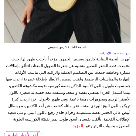
النجمة اللبنانية كارمن بصيبص
بيروت - صوت الإمارات
أبهرت النجمة اللبنانية كارمن بصيبص الجمهور مؤخراً بأحدث ظهور لها، حيث
اعتمدت قصة الشعر القصير متخلية عن شعرها الطويل المعتاد، لتتألق بإطلالات
مبتكرة وخاطفة جمعت بين التصاميم العملية والراقية التي تناسب الأوقات
النهارية والمناسبات الرسمية. ولفتت بصيبص الأنظار بإطلالة عصرية ارتدت فيها
جمبسوت طويل باللون الأسود الداكن بقصة كورسيه ضيقة مكشوفة الكتفين،
بينما انسدل الجزء السفلي بقصة واسعة، ونسقت معه حقيبة يد صغيرة باللون
الأصفر الزبدي ومجوهرات ذهبية ناعمة. وفي ظهور كاجوال آخر، ارتدت كنزة
تريكو باللون البيج الوردي بفتحة عنق مائلة كشفت عن أحد الكتفين، مع بنطال
أبيض عالي الخصر بقصة مستقيمة وحزام جلدي رفيع باللون البني. وعلى صعيد
الإطلالات الفخمة، تألقت بفستان أسود طويل تميز بقصّة الكورسيه العلوية
المطرزة بحبيبات الترتر وتنو...
المزيد
آخر الأخبار الطبية