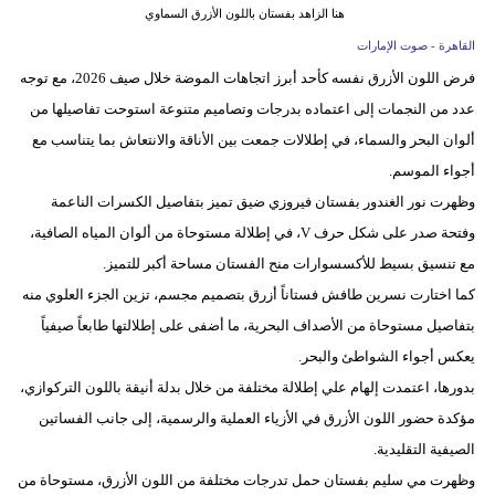
مدوَّنات
هنا الزاهد بفستان باللون الأزرق السماوي
القاهرة - صوت الإمارات
أبراج
فرض اللون الأزرق نفسه كأحد أبرز اتجاهات الموضة خلال صيف 2026، مع توجه
عدد من النجمات إلى اعتماده بدرجات وتصاميم متنوعة استوحت تفاصيلها من
فيديو
ألوان البحر والسماء، في إطلالات جمعت بين الأناقة والانتعاش بما يتناسب مع
سيارات
أجواء الموسم.
وظهرت نور الغندور بفستان فيروزي ضيق تميز بتفاصيل الكسرات الناعمة
وفتحة صدر على شكل حرف V، في إطلالة مستوحاة من ألوان المياه الصافية،
مع تنسيق بسيط للأكسسوارات منح الفستان مساحة أكبر للتميز.
كما اختارت نسرين طافش فستاناً أزرق بتصميم مجسم، تزين الجزء العلوي منه
بتفاصيل مستوحاة من الأصداف البحرية، ما أضفى على إطلالتها طابعاً صيفياً
يعكس أجواء الشواطئ والبحر.
بدورها، اعتمدت إلهام علي إطلالة مختلفة من خلال بدلة أنيقة باللون التركوازي،
مؤكدة حضور اللون الأزرق في الأزياء العملية والرسمية، إلى جانب الفساتين
الصيفية التقليدية.
وظهرت مي سليم بفستان حمل تدرجات مختلفة من اللون الأزرق، مستوحاة من