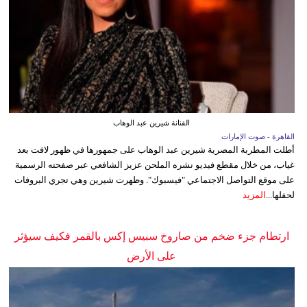
الفنانة شيرين عبد الوهاب
القاهرة - صوت الإمارات
أطلت المطربة المصرية شيرين عبد الوهاب على جمهورها في ظهور لافت بعد
غياب، من خلال مقطع فيديو نشره الملحن عزيز الشافعي عبر صفحته الرسمية
على موقع التواصل الاجتماعي "فيسبوك". وظهرت شيرين وهي تجري البروفات
لحفلها...
المزيد
ارتطام جزء ضخم من صاروخ سبيس إكس بالقمر فكيف سيؤثر
على الأرض