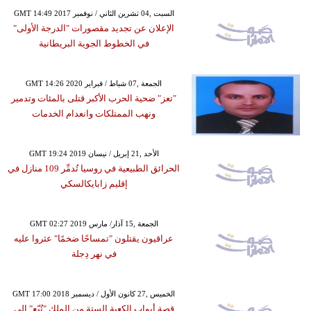
GMT 14:49 2017 السبت ,04 تشرين الثاني / نوفمبر
الإعلان عن تجديد مقصورات "الدرجة الأولى"
في الخطوط الجوية البريطانية
GMT 14:26 2020 الجمعة ,07 شباط / فبراير
"تعز" ضحية الحرب الأكبر قتلى بالمئات وتدمير
ونهب الممتلكات وانعدام الخدمات
GMT 19:24 2019 الأحد ,21 إبريل / نيسان
الحرائق الطبيعية في روسيا تُدمِّر 109 منازل في
إقليم زابايكالسكي
GMT 02:27 2019 الجمعة ,15 آذار/ مارس
عراقيون يقتلون "تمساحًا ضخمًا" عثروا عليه
في نهر دِجلة
GMT 17:00 2018 الخميس ,27 كانون الأول / ديسمبر
قصة أبواب الكعبة الستة من الملك "تُبّع" إلى