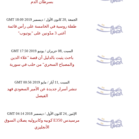
بسرطان الدم
GMT 18:09 2019 الجمعة ,20 كانون الأول / ديسمبر
طفلة روسية في الخامسة على رأس قائمة
أغنى 3 مدّونين على "يوتيوب"
GMT 17:50 2019 السبت ,08 حزيران / يونيو
باحث يثبت بالدليل أن قصة "علاء الدين
والمصباح السحري" من حلب في سورية
GMT 00:56 2019 السبت ,11 أيار / مايو
ننشر أسرار جديدة عن الأمير السعودي فهد
الفيصل
GMT 04:14 2018 الإثنين ,24 كانون الأول / ديسمبر
مرسيدس E350 كوبيه وكابروليه يصلان السوق
الأنجليزي