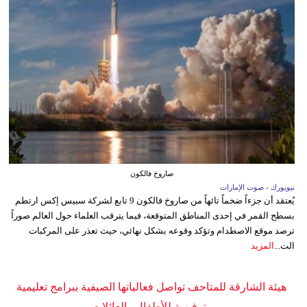
صاروخ فالكون
نيويورك - صوت الإمارات
يُعتقد أن جزءاً ضخماً تائهاً من صاروخ فالكون 9 تابع لشركة سبيس إكس ارتطم
بسطح القمر في إحدى المناطق المتوقعة، فيما يترقب العلماء حول العالم صوراً
ترصد موقع الاصطدام وتؤكد وقوعه بشكل نهائي، حيث تعذر على المركبات
الت...
المزيد
هيئة الشارقة للمتاحف تواصل فعالياتها الصيفية ببرامج تعليمية
وترفيهية للأطفال والعائلات