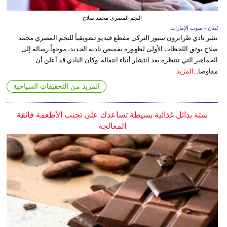
النجم المصري محمد صلاح
لندن - صوت الإمارات
نشر نادي طرابزون سبور التركي مقطع فيديو تشويقياً للنجم المصري محمد
صلاح يوثق اللحظات الأولى لظهوره بقميص ناديه الجديد، موجهاً رسالة إلى
الجماهير التي تنتظره بعد انتشار أنباء انتقاله. وكان النادي قد أعلن أن
مفاوضا...
المزيد
المزيد من التحقيقات السياحية
ستة بدائل غذائية بسيطة تساعدك على تجنب الأطعمة فائقة
المعالجة