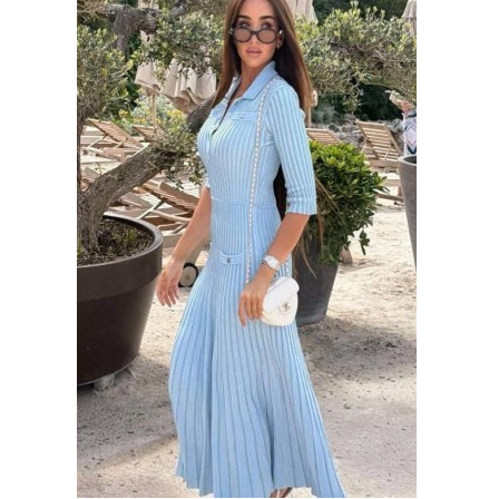
وسفر
ديكور
أخبار
إعلام
تعليم
مرأة
أزياء
إسلامية
علوم
وتكنولوجيا
بيئة