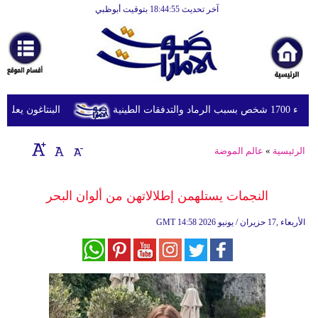
آخر تحديث 18:44:55 بتوقيت أبوظبي
الرئيسية
أخبارعاجلة
رياضة
ثقافة
طينية
البنتاغون يعلن مرا
إقتصاد
الرئيسية
»
عالم الموضة
فن
وموسيقى
النجمات يستلهمن إطلالاتهن من ألوان البحر
أزياء
14:58 2026 الأربعاء ,17 حزيران / يونيو
GMT
صحة
وتغذية
سياحة