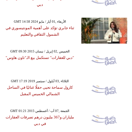
دبي
GMT 14:58 2024 الأربعاء ,01 أيار / مايو
ثناء جابري تؤكد على أهمية المونتيسوري في
الشمول الثقافي والتعليم
GMT 09:30 2015 الخميس ,02 إبريل / نيسان
"دبي للعقارات" تستكمل بيع الـ"تاون هاوس"
GMT 17:19 2019 الثلاثاء ,03 أيلول / سبتمبر
كارول سماحة تحيى حفلًا غنائيًا في الساحل
الشمالي الخميس المقبل
GMT 01:21 2015 الجمعة ,07 آب / أغسطس
ملياران و367 مليون درهم تصرفات العقارات
في دبي