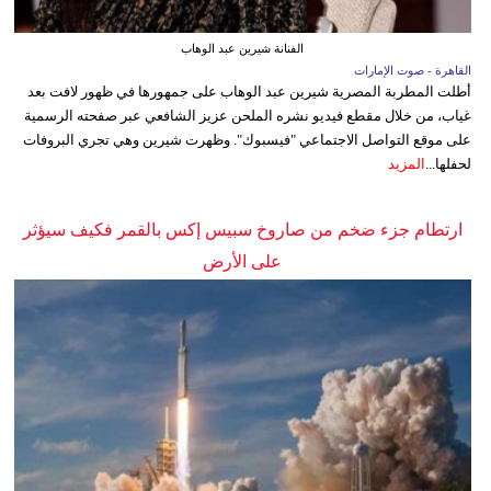
الفنانة شيرين عبد الوهاب
القاهرة - صوت الإمارات
أطلت المطربة المصرية شيرين عبد الوهاب على جمهورها في ظهور لافت بعد
غياب، من خلال مقطع فيديو نشره الملحن عزيز الشافعي عبر صفحته الرسمية
على موقع التواصل الاجتماعي "فيسبوك". وظهرت شيرين وهي تجري البروفات
لحفلها...
المزيد
ارتطام جزء ضخم من صاروخ سبيس إكس بالقمر فكيف سيؤثر
على الأرض