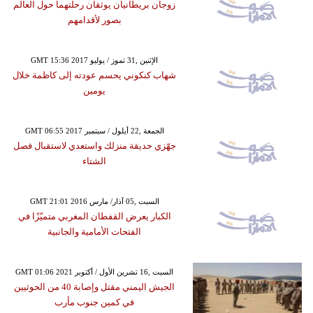
زوجان بريطانيان يوثقان رحلتهما حول العالم
بصور لأقدامهم
GMT 15:36 2017 الإثنين ,31 تموز / يوليو
شهاب كنكوني يحسم عودته إلى كاظمة خلال
يومين
GMT 06:55 2017 الجمعة ,22 أيلول / سبتمبر
جهّزي حديقة منزلك واستعدي لاستقبال فصل
الشتاء
GMT 21:01 2016 السبت ,05 آذار/ مارس
الكبار يعرض القفطان المغربي متميّزًا في
الفتحات الأمامية والجانبية
GMT 01:06 2021 السبت ,16 تشرين الأول / أكتوبر
الجيش اليمني مقتل وإصابة 40 من الحوثيين
في كمين جنوب مأرب