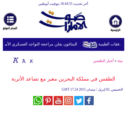
آخر تحديث 18:44:55 بتوقيت أبوظبي
الرئيسية
أخبارعاجلة
رياضة
ثقافة
البنتاغون يعلن مراجعة التواجد العسكري الأميركي ف
إقتصاد
بيئة
»
أخبار الطقس
فن
وموسيقى
الطقس في مملكة البحرين مغبر مع تصاعد الأتربة
أزياء
17:24 2015 الخميس ,02 إبريل / نيسان
GMT
صحة
وتغذية
سياحة