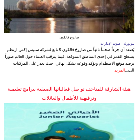
صاروخ فالكون
نيويورك - صوت الإمارات
يُعتقد أن جزءاً ضخماً تائهاً من صاروخ فالكون 9 تابع لشركة سبيس إكس ارتطم
بسطح القمر في إحدى المناطق المتوقعة، فيما يترقب العلماء حول العالم صوراً
ترصد موقع الاصطدام وتؤكد وقوعه بشكل نهائي، حيث تعذر على المركبات
الت...
المزيد
هيئة الشارقة للمتاحف تواصل فعالياتها الصيفية ببرامج تعليمية
وترفيهية للأطفال والعائلات