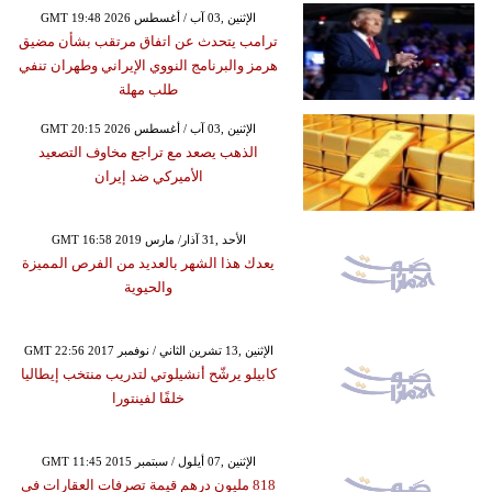
GMT 19:48 2026 الإثنين ,03 آب / أغسطس
ترامب يتحدث عن اتفاق مرتقب بشأن مضيق
هرمز والبرنامج النووي الإيراني وطهران تنفي
طلب مهلة
GMT 20:15 2026 الإثنين ,03 آب / أغسطس
الذهب يصعد مع تراجع مخاوف التصعيد
الأميركي ضد إيران
GMT 16:58 2019 الأحد ,31 آذار/ مارس
يعدك هذا الشهر بالعديد من الفرص المميزة
والحيوية
GMT 22:56 2017 الإثنين ,13 تشرين الثاني / نوفمبر
كابيلو يرشّح أنشيلوتي لتدريب منتخب إيطاليا
خلفًا لفينتورا
GMT 11:45 2015 الإثنين ,07 أيلول / سبتمبر
818 مليون درهم قيمة تصرفات العقارات في