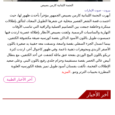
النجمة اللبنانية كارمن بصيبص
بيروت - صوت الإمارات
أبهرت النجمة اللبنانية كارمن بصيبص الجمهور مؤخراً بأحدث ظهور لها، حيث
اعتمدت قصة الشعر القصير متخلية عن شعرها الطويل المعتاد، لتتألق بإطلالات
مبتكرة وخاطفة جمعت بين التصاميم العملية والراقية التي تناسب الأوقات
النهارية والمناسبات الرسمية. ولفتت بصيبص الأنظار بإطلالة عصرية ارتدت فيها
جمبسوت طويل باللون الأسود الداكن بقصة كورسيه ضيقة مكشوفة الكتفين،
بينما انسدل الجزء السفلي بقصة واسعة، ونسقت معه حقيبة يد صغيرة باللون
الأصفر الزبدي ومجوهرات ذهبية ناعمة. وفي ظهور كاجوال آخر، ارتدت كنزة
تريكو باللون البيج الوردي بفتحة عنق مائلة كشفت عن أحد الكتفين، مع بنطال
أبيض عالي الخصر بقصة مستقيمة وحزام جلدي رفيع باللون البني. وعلى صعيد
الإطلالات الفخمة، تألقت بفستان أسود طويل تميز بقصّة الكورسيه العلوية
المطرزة بحبيبات الترتر وتنو...
المزيد
آخر الأخبار الطبية
آخر الأخبار