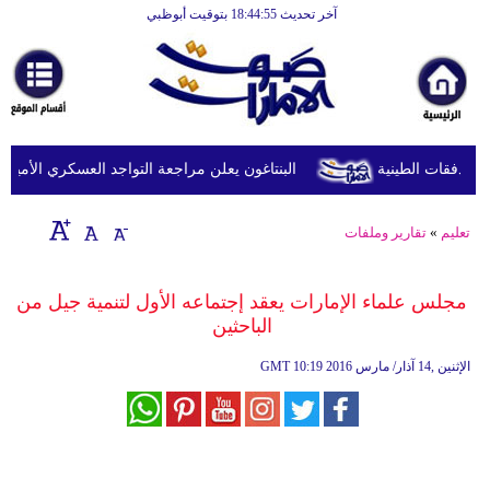
آخر تحديث 18:44:55 بتوقيت أبوظبي
الرئيسية
أخبارعاجلة
رياضة
ثقافة
البنتاغون يعلن مراجعة التواجد العسكري الأميركي ف
إقتصاد
تعليم
»
تقارير وملفات
فن
وموسيقى
مجلس علماء الإمارات يعقد إجتماعه الأول لتنمية جيل من
الباحثين
أزياء
10:19 2016 الإثنين ,14 آذار/ مارس
GMT
صحة
وتغذية
سياحة