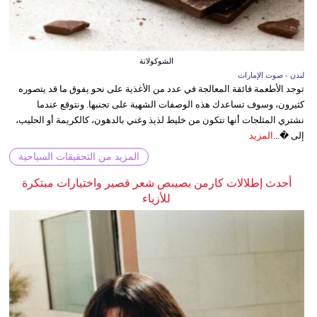
الشوكولاتة
لندن - صوت الإمارات
توجد الأطعمة فائقة المعالجة في عدد من الأغذية على نحو يفوق ما قد يتصوره
كثيرون، وسوف تساعدك هذه الوصفات الشهية على تجنبها. ونتوقع عندما
نشتري المثلجات أنها تتكون من خليط لذيذ وغني بالدهون، كالكريمة أو الحليب،
إلى �...
المزيد
المزيد من التحقيقات السياحية
أحدث إطلالات كارمن بصيبص شعر قصير واختيارات مبتكرة
للأزياء