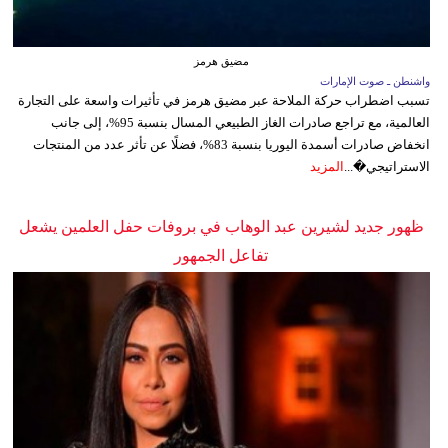
مضيق هرمز
واشنطن ـ صوت الإمارات
تسبب اضطراب حركة الملاحة عبر مضيق هرمز في تأثيرات واسعة على التجارة
العالمية، مع تراجع صادرات الغاز الطبيعي المسال بنسبة 95%، إلى جانب
انخفاض صادرات أسمدة اليوريا بنسبة 83%، فضلًا عن تأثر عدد من المنتجات
الاستراتيجي�...
المزيد
ظهور جديد لشيرين عبد الوهاب في بروفات حفل العلمين يشعل
تفاعل الجمهور