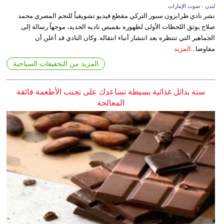
لندن - صوت الإمارات
نشر نادي طرابزون سبور التركي مقطع فيديو تشويقياً للنجم المصري محمد
صلاح يوثق اللحظات الأولى لظهوره بقميص ناديه الجديد، موجهاً رسالة إلى
الجماهير التي تنتظره بعد انتشار أنباء انتقاله. وكان النادي قد أعلن أن
مفاوضا...
المزيد
المزيد من التحقيقات السياحية
ستة بدائل غذائية بسيطة تساعدك على تجنب الأطعمة فائقة
المعالجة