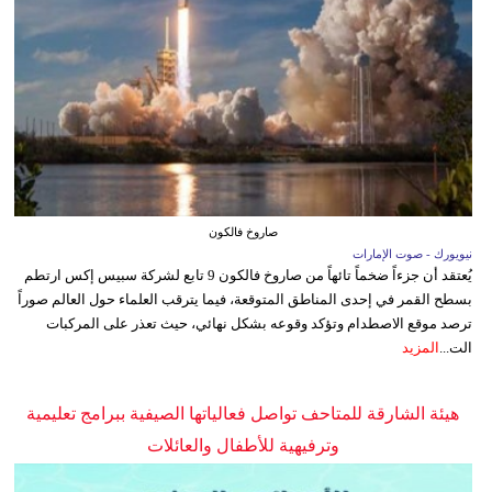
صاروخ فالكون
نيويورك - صوت الإمارات
يُعتقد أن جزءاً ضخماً تائهاً من صاروخ فالكون 9 تابع لشركة سبيس إكس ارتطم
بسطح القمر في إحدى المناطق المتوقعة، فيما يترقب العلماء حول العالم صوراً
ترصد موقع الاصطدام وتؤكد وقوعه بشكل نهائي، حيث تعذر على المركبات
الت...
المزيد
هيئة الشارقة للمتاحف تواصل فعالياتها الصيفية ببرامج تعليمية
وترفيهية للأطفال والعائلات