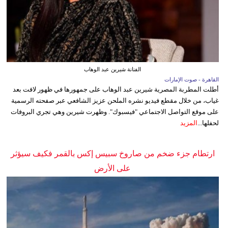
الفنانة شيرين عبد الوهاب
القاهرة - صوت الإمارات
أطلت المطربة المصرية شيرين عبد الوهاب على جمهورها في ظهور لافت بعد
غياب، من خلال مقطع فيديو نشره الملحن عزيز الشافعي عبر صفحته الرسمية
على موقع التواصل الاجتماعي "فيسبوك". وظهرت شيرين وهي تجري البروفات
لحفلها...
المزيد
ارتطام جزء ضخم من صاروخ سبيس إكس بالقمر فكيف سيؤثر
على الأرض