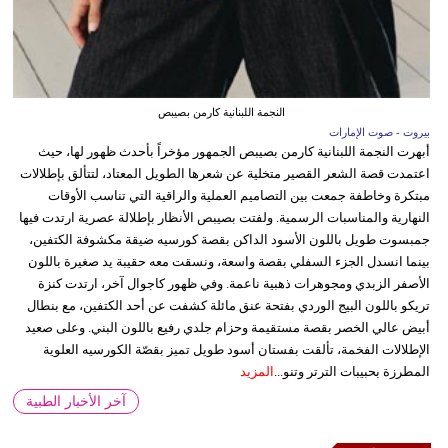
النجمة اللبنانية كارمن بصيبص
بيروت - صوت الإمارات
أبهرت النجمة اللبنانية كارمن بصيبص الجمهور مؤخراً بأحدث ظهور لها، حيث
اعتمدت قصة الشعر القصير متخلية عن شعرها الطويل المعتاد، لتتألق بإطلالات
مبتكرة وخاطفة جمعت بين التصاميم العملية والراقية التي تناسب الأوقات
النهارية والمناسبات الرسمية. ولفتت بصيبص الأنظار بإطلالة عصرية ارتدت فيها
جمبسوت طويل باللون الأسود الداكن بقصة كورسيه ضيقة مكشوفة الكتفين،
بينما انسدل الجزء السفلي بقصة واسعة، ونسقت معه حقيبة يد صغيرة باللون
الأصفر الزبدي ومجوهرات ذهبية ناعمة. وفي ظهور كاجوال آخر، ارتدت كنزة
تريكو باللون البيج الوردي بفتحة عنق مائلة كشفت عن أحد الكتفين، مع بنطال
أبيض عالي الخصر بقصة مستقيمة وحزام جلدي رفيع باللون البني. وعلى صعيد
الإطلالات الفخمة، تألقت بفستان أسود طويل تميز بقصّة الكورسيه العلوية
المطرزة بحبيبات الترتر وتنو...
المزيد
آخر الأخبار الطبية