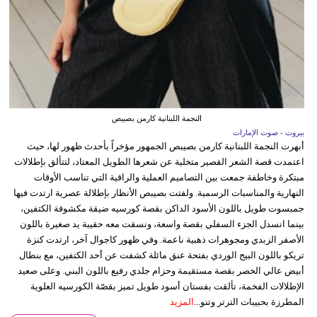
النجمة اللبنانية كارمن بصيبص
بيروت - صوت الإمارات
أبهرت النجمة اللبنانية كارمن بصيبص الجمهور مؤخراً بأحدث ظهور لها، حيث
اعتمدت قصة الشعر القصير متخلية عن شعرها الطويل المعتاد، لتتألق بإطلالات
مبتكرة وخاطفة جمعت بين التصاميم العملية والراقية التي تناسب الأوقات
النهارية والمناسبات الرسمية. ولفتت بصيبص الأنظار بإطلالة عصرية ارتدت فيها
جمبسوت طويل باللون الأسود الداكن بقصة كورسيه ضيقة مكشوفة الكتفين،
بينما انسدل الجزء السفلي بقصة واسعة، ونسقت معه حقيبة يد صغيرة باللون
الأصفر الزبدي ومجوهرات ذهبية ناعمة. وفي ظهور كاجوال آخر، ارتدت كنزة
تريكو باللون البيج الوردي بفتحة عنق مائلة كشفت عن أحد الكتفين، مع بنطال
أبيض عالي الخصر بقصة مستقيمة وحزام جلدي رفيع باللون البني. وعلى صعيد
الإطلالات الفخمة، تألقت بفستان أسود طويل تميز بقصّة الكورسيه العلوية
المطرزة بحبيبات الترتر وتنو...
المزيد