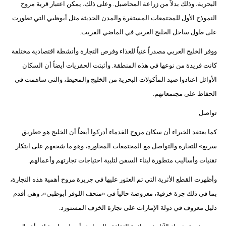
البحرية، وذلك بدلاً من زراعة المحاصيل. وعلى ذلك، يمكن اعتبار قرية مروح
النموذج الأول للمجتمعات المستقرة والمدن الحديثة مثل أبوظبي التي تطورت
على طول ساحل الخليج العربي في الماضي القريب.
ووفر الخليج العربي مصدراً غنياً للغذاء وفرص التجارة وأنشطة اقتصادية مختلفة
كانت فريدة من نوعها في هذه المنطقة. وأثبتت الحفريات أيضاً أن السكان
الأوائل اعتادوا صيد المأكولات البحرية من الخليج والمحيط، والتي ساهمت في
الحفاظ على مجتمعاتهم.
تواصل
كما يعتقد الخبراء أن سكان مروح القدماء أدركوا أيضاً أن الخليج هو «طريق
سريع» للتجارة والتواصل مع المجتمعات المجاورة، وهو ما شجعهم على ابتكار
تقنيات وأساليب متطورة لبناء السفن لتلبية احتياجات تجارتهم وأعمالهم.
وأظهرت القطع الأثرية التي تم العثور عليها في جزيرة مروح أهمية هذه التجارة،
بما في ذلك جرة خزفية، معروضة حالياً في «متحف اللوفر أبوظبي»، وهي أقدم
دليل معروف في دولة الإمارات على تجارة الخزف المستورد.