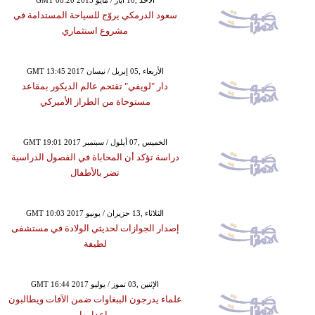
GMT 08:20 2015 الأحد ,10 أيار / مايو
سعود الدرمكي يروّج للسياحة المستدامة في
مشروع استثماري
GMT 13:45 2017 الأربعاء ,05 إبريل / نيسان
دار "لويفي" تقتحم عالم الديكور بمقاعد
مستوحاة من الطراز الأميركي
GMT 19:01 2017 الخميس ,07 أيلول / سبتمبر
دراسة تؤكد أن المحاباة في الفصول الدراسية
تضر بالأطفال
GMT 10:03 2017 الثلاثاء ,13 حزيران / يونيو
إصدار الجوازات لحديثي الولادة في مستشفى
لطيفة
GMT 16:44 2017 الإثنين ,03 تموز / يوليو
علماء يدرجون الببغاوات ضمن الآفات ويطالبون
بإعدامها