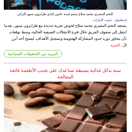
النجم المصري محمد صلاح ينضم لمدة عامين لنادي طرابزون سبور التركي
إسطنبول - صوت الإمارات
يستعد النجم المصري محمد صلاح لخوض تجربة جديدة مع طرابزون سبور، بعدما
انتقل إلى صفوف الفريق خلال فترة الانتقالات الصيفية الحالية، وسط توقعات
بأن يتجاوز دوره حدود المشاركة الهجومية وتسجيل الأهداف، ليصبح أحد أبرز
ال...
المزيد
المزيد من التحقيقات السياحية
ستة بدائل غذائية بسيطة تساعدك على تجنب الأطعمة فائقة
المعالجة