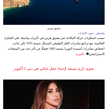
مضيق هرمز
واشنطن ـ صوت الإمارات
تسبب اضطراب حركة الملاحة عبر مضيق هرمز في تأثيرات واسعة على التجارة
العالمية، مع تراجع صادرات الغاز الطبيعي المسال بنسبة 95%، إلى جانب
انخفاض صادرات أسمدة اليوريا بنسبة 83%، فضلًا عن تأثر عدد من المنتجات
الاستراتيجي�...
المزيد
نجوى كرم تستعد لإحياء حفل غنائي في دبي 2 أكتوبر