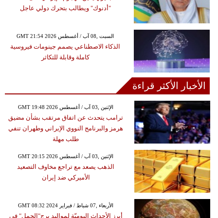
"أدنوك" ويطالب بتحرك دولي عاجل
GMT 21:54 2026 السبت ,08 آب / أغسطس
الذكاء الاصطناعي يصمم جينومات فيروسية
كاملة وقابلة للتكاثر
الأخبار الأكثر قراءة
GMT 19:48 2026 الإثنين ,03 آب / أغسطس
ترامب يتحدث عن اتفاق مرتقب بشأن مضيق
هرمز والبرنامج النووي الإيراني وطهران تنفي
طلب مهلة
GMT 20:15 2026 الإثنين ,03 آب / أغسطس
الذهب يصعد مع تراجع مخاوف التصعيد
الأميركي ضد إيران
GMT 08:32 2024 الأربعاء ,07 شباط / فبراير
أبرز الأحداث اليوميّة لمواليد برج"الحمل" في