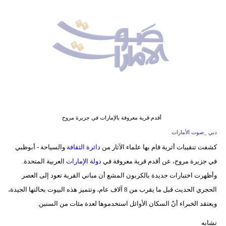
وسفر
ديكور
أخبار
إعلام
تعليم
مرأة
أقدم قرية معروفة بالإمارات في جزيرة مروح
دبي _صوت الأمارات
أزياء
كشفت تنقيبات أثرية قام بها علماء الآثار من
دائرة الثقافة
والسياحة - أبوظبي
إسلامية
في جزيرة مروح، عن أقدم قرية معروفة في
دولة الإمارات
العربية المتحدة.
علوم
وأظهرت اختبارات جديدة بالكربون المشع أن مباني القرية تعود إلى العصر
وتكنولوجيا
الحجري الحديث قبل ما يقرب من 8 آلاف عام، وتتميز هذه البيوت بحالتها الجيدة،
ويعتقد الخبراء أنّ السكان الأوائل استخدموها لعدة مئات من السنين.
بيئة
تشابه