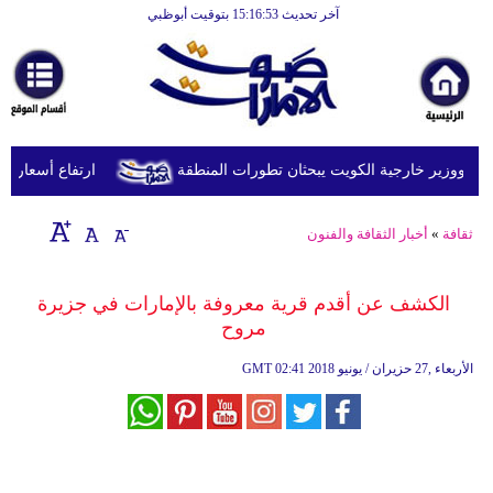
آخر تحديث 15:16:53 بتوقيت أبوظبي
الرئيسية
أخبارعاجلة
رياضة
ثقافة
د ووزير خارجية الكويت يبحثان تطورات المنطقة
ارتفاع أسعار النفط يرفع
إقتصاد
ثقافة
»
أخبار الثقافة والفنون
فن
وموسيقى
الكشف عن أقدم قرية معروفة بالإمارات في جزيرة
مروح
أزياء
02:41 2018 الأربعاء ,27 حزيران / يونيو
GMT
صحة
وتغذية
سياحة