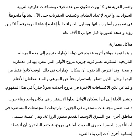
مدوَّنات
وتضم القرية نحو 10 بيوت تتكون من عدة غرف ومساحات خارجية لتربية
الحيوانات، وأخرى لإعداد الطعام. وكشفت الحفريات حتى الآن تشابهاً ملحوظاً
أبراج
في تصميم وأسلوب بنائها. ويحاول الخبراء حالياً إعادة إنشاء القرية رقمياً لتكوين
فيديو
رؤية واضحة لصورتها قبل حوالي 8 آلاف عام.
هياكل معمارية
سيارات
وبينما توجد مواقع أثرية عديدة في دولة الإمارات ترجع إلى هذه المرحلة
التاريخية المبكرة، تعتبر قرية جزيرة مروح الأولى التي تنفرد بهياكل معمارية
واضحة. وقد افترض الباحثون أن سكان الإمارات في ذلك الوقت كانوا فقط من
البدو الرحل، الذين تنقلوا باستمرار بحثاً عن المرعى والماء لقطعان الأغنام
والماعز، لكن الاكتشافات الأخيرة في مروح أحدثت تحولاً جذرياً في هذا المفهوم.
وتشير الأدلة إلى أن السكان الأوائل بدأوا الاستقرار في مكان واحد وبناء بيوت
دائمة ضمن مجتمعات مستقرة في الجزيرة. وارتبطت المجتمعات المستقرة في
مناطق أخرى من الشرق الأوسط القديم بتطور الزراعة، وهي عملية تسمى
أحياناً ثورة العصر الحجري الحديث. أما في مروح، فيعتقد الباحثون أن أنشطة
إنسانية أخرى أدت إلى بناء القرية.