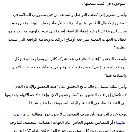
الموجودة في كتيب تشغيلها".
وأشار التقرير إلى "ضعف التواصل والمتابعة من قبل مسؤولي السلامة في
المشروع لأحوال الطقس وتنبيهات رئاسة الأرصاد وحماية البيئة، وعدم وجود
قياس لسرعة الرياح عند إطفاء الرافعة، إضافة إلى عدم تجاوبهم مع العديد من
خطابات الجهات المعنية بمراجعة أوضاع الرافعات وبخاصة الرافعة التي سببت
الحادث".
وأوصت اللجنة بـ "إعادة النظر في عقد شركة كانزاس ومراجعة أوضاع كل
الروافع الموجودة في المشروع وتأكيد توفير كل متطلبات واحتياطات الأمان
والسلامة فيها".
وأمر الملك سلمان بإحالة نتائج التحقيق على "هيئة التحقيق والإدعاء العام"
لاستكمال إجراءات التحقيق مع "مجموعة بن لادن" وإعداد لائحة الاتهام وتقديمها
إلى القضاء للنظر في القضية، وإلزام المجموعة بما يتقرر شرعًا.
ووجه خادم الحرمين بأن صرف التعويضات لا يحول دون مطالبة أي من
ذوي
الشهداء
أو المصابين بحقهم الخاص أمام الجهات القضائية المختصة، كما وجه
باستضافة اثنين من ذوي كل متوفى من حجاج الخارج لحج العام 1437 هـ مع