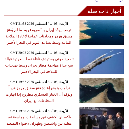
أخبار ذات صلة
GMT 21:58 2026 الأربعاء ,05 آب / أغسطس
ترمب يهدّد إيران بـ "ضربة قوية" ما لم يُفتح
مضيق هرمز ومحادثات عمانية لإعادة الملاحة
المائية وسط تصاعد التوتر في البحر الأحمر
GMT 20:02 2026 الأربعاء ,05 آب / أغسطس
تصعيد حوثي يستهدف ناقلة نفط سعودية قبالة
ينبع غداة مهاجمة مطار نجران وسط تهديدات
للملاحة في البحر الأحمر
GMT 19:57 2026 الأربعاء ,05 آب / أغسطس
ترامب يتوقع إعادة فتح مضيق هرمز قريباً
ويؤكد أن الخيار العسكري مطروح إذا انهارت
المحادثات مع إيران
GMT 19:55 2026 الأربعاء ,05 آب / أغسطس
باكستان تكشف عن وساطة دبلوماسية غير
معلنة بين واشنطن وطهران لاحتواء التصعيد