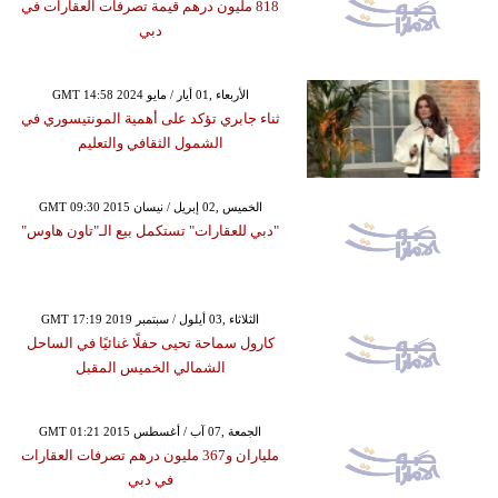
818 مليون درهم قيمة تصرفات العقارات في
دبي
GMT 14:58 2024 الأربعاء ,01 أيار / مايو
ثناء جابري تؤكد على أهمية المونتيسوري في
الشمول الثقافي والتعليم
GMT 09:30 2015 الخميس ,02 إبريل / نيسان
"دبي للعقارات" تستكمل بيع الـ"تاون هاوس"
GMT 17:19 2019 الثلاثاء ,03 أيلول / سبتمبر
كارول سماحة تحيى حفلًا غنائيًا في الساحل
الشمالي الخميس المقبل
GMT 01:21 2015 الجمعة ,07 آب / أغسطس
ملياران و367 مليون درهم تصرفات العقارات
في دبي