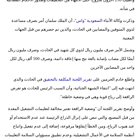
مدوَّنات
في شأنه.
أبراج
وذكرت وكالة الأنباء
السعودية
"
واس
"، أن الملك سلمان أمر بصرف مساعدة
لذوي المتوفين والمصابين في الحادث، والذين تم حصرهم من قبل الجهات
فيديو
المعنية.
سيارات
وشمل الأمر صرف مليون ريال لذوي كل شهيد في الحادث، وصرف مليون ريال
أيضًا لكل مصاب بإصابة بالغة نتج منها إعاقة دائمة، وصرف 500 ألف ريال لكل
واحد من المصابين الآخرين.
واطلع خادم الحرمين على
تقرير اللجنة المكلفة بالتحقيق
في الحادث والذي
انتهت فيه إلى "انتفاء الشبهة الجنائية، وأن السبب الرئيس للحادث هو تعرض
الرافعة إلى رياح قوية وهي في وضعية خاطئة".
وأوضح تقرير اللجنة أن "وضعية الرافعة تعتبر مخالفة لتعليمات التشغيل المعدة
من قبل المصنع، والتي تنص على إنزال الذراع الرئيسة عند عدم الاستخدام أو
عند هبوب الرياح، ومن الخطأ إبقاؤها مرفوعة، إضافة إلى عدم تفعيل واتباع
أنظمة السلامة في الأعمال التشغيلية، وعدم تطبيق مسؤولي السلامة التعليمات