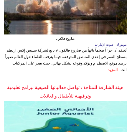
صاروخ فالكون
نيويورك - صوت الإمارات
يُعتقد أن جزءاً ضخماً تائهاً من صاروخ فالكون 9 تابع لشركة سبيس إكس ارتطم
بسطح القمر في إحدى المناطق المتوقعة، فيما يترقب العلماء حول العالم صوراً
ترصد موقع الاصطدام وتؤكد وقوعه بشكل نهائي، حيث تعذر على المركبات
الت...
المزيد
هيئة الشارقة للمتاحف تواصل فعالياتها الصيفية ببرامج تعليمية
وترفيهية للأطفال والعائلات