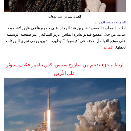
الفنانة شيرين عبد الوهاب
القاهرة - صوت الإمارات
أطلت المطربة المصرية شيرين عبد الوهاب على جمهورها في ظهور لافت بعد
غياب، من خلال مقطع فيديو نشره الملحن عزيز الشافعي عبر صفحته الرسمية
على موقع التواصل الاجتماعي "فيسبوك". وظهرت شيرين وهي تجري البروفات
لحفلها...
المزيد
ارتطام جزء ضخم من صاروخ سبيس إكس بالقمر فكيف سيؤثر
على الأرض