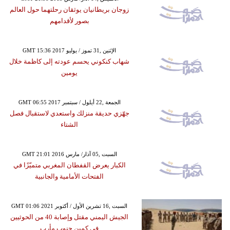
زوجان بريطانيان يوثقان رحلتهما حول العالم
بصور لأقدامهم
GMT 15:36 2017 الإثنين ,31 تموز / يوليو
شهاب كنكوني يحسم عودته إلى كاظمة خلال
يومين
GMT 06:55 2017 الجمعة ,22 أيلول / سبتمبر
جهّزي حديقة منزلك واستعدي لاستقبال فصل
الشتاء
GMT 21:01 2016 السبت ,05 آذار/ مارس
الكبار يعرض القفطان المغربي متميّزًا في
الفتحات الأمامية والجانبية
GMT 01:06 2021 السبت ,16 تشرين الأول / أكتوبر
الجيش اليمني مقتل وإصابة 40 من الحوثيين
في كمين جنوب مأرب