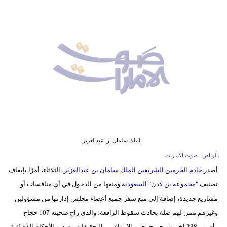
وسفر
ديكور
أخبار
إعلام
تعليم
مرأة
أزياء
الملك سلمان بن عبدالعزيز
إسلامية
الرياض ـ صوت الامارات
أصدر
خادم الحرمين الشريفين الملك سلمان بن عبدالعزيز
، الثلاثاء، أمرًا بإيقاف
علوم
تصنيف "
مجموعة بن لادن
"
السعودية
ومنعها من الدخول في أي منافسات أو
وتكنولوجيا
مشاريع جديدة، إضافة إلى منع سفر جميع أعضاء مجلس إدارتها من مسؤولين
بيئة
وغيرهم ممن لهم صلة بحادث سقوط الرافعة، والذي راح ضحيته 107 حجاج
وأصيب 238 آخرون بجروح، حتى الانتهاء من التحقيقات وصدور الأحكام القضائية