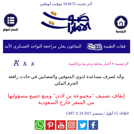
آخر تحديث 18:44:55 بتوقيت أبوظبي
الرئيسية
أخبارعاجلة
رياضة
ثقافة
البنتاغون يعلن مراجعة التواجد العسكري الأميركي ف
إقتصاد
الرئيسية
»
أخبار محلية وعربية وعالمية
فن
وجَّه لصرف مساعدة لذوي المتوفين والمصابين في حادث رافعة
وموسيقى
الحرم المكي
أزياء
إيقاف تصنيف "مجموعة بن لادن" ومنع جميع مسؤوليها
من السفر خارج السعودية
صحة
21:24 2015 الثلاثاء ,15 أيلول / سبتمبر
GMT
وتغذية
سياحة