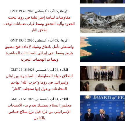
GMT 19:49 2026 الأربعاء ,05 آب / أغسطس
مفاوضات لبنانية إسرائيلية في روما تبحث
الحدود وآلية التحقق وسط غياب ضمانات لوقف
إطلاق النار
GMT 19:43 2026 الأربعاء ,05 آب / أغسطس
واشنطن تأمل باتفاق وشيك لإعادة فتح مضيق
هرمز وسط نفي إيراني للمحادثات المباشرة
وتصاعد الهجمات البحرية
GMT 22:16 2026 الثلاثاء ,04 آب / أغسطس
انطلاق جولة المفاوضات المباشرة بين لبنان
وإسرائيل في روما و"حزب الله" يهاجم
المحادثات ويقول إنها ستجلب "العار"
GMT 21:51 2026 الثلاثاء ,04 آب / أغسطس
مجلس السلام يتمسك بعدم بدء الانسحاب
الإسرائيلي من غزة قبل نزع سلاح حماس
بالكامل