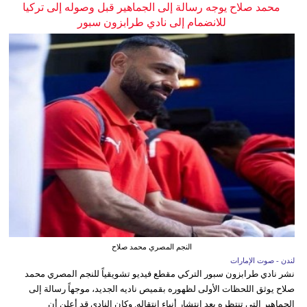
محمد صلاح يوجه رسالة إلى الجماهير قبل وصوله إلى تركيا
للانضمام إلى نادي طرابزون سبور
النجم المصري محمد صلاح
لندن - صوت الإمارات
نشر نادي طرابزون سبور التركي مقطع فيديو تشويقياً للنجم المصري محمد
صلاح يوثق اللحظات الأولى لظهوره بقميص ناديه الجديد، موجهاً رسالة إلى
الجماهير التي تنتظره بعد انتشار أنباء انتقاله. وكان النادي قد أعلن أن