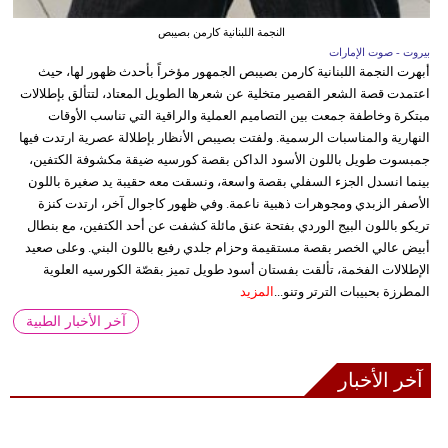
النجمة اللبنانية كارمن بصيبص
بيروت - صوت الإمارات
أبهرت النجمة اللبنانية كارمن بصيبص الجمهور مؤخراً بأحدث ظهور لها، حيث
اعتمدت قصة الشعر القصير متخلية عن شعرها الطويل المعتاد، لتتألق بإطلالات
مبتكرة وخاطفة جمعت بين التصاميم العملية والراقية التي تناسب الأوقات
النهارية والمناسبات الرسمية. ولفتت بصيبص الأنظار بإطلالة عصرية ارتدت فيها
جمبسوت طويل باللون الأسود الداكن بقصة كورسيه ضيقة مكشوفة الكتفين،
بينما انسدل الجزء السفلي بقصة واسعة، ونسقت معه حقيبة يد صغيرة باللون
الأصفر الزبدي ومجوهرات ذهبية ناعمة. وفي ظهور كاجوال آخر، ارتدت كنزة
تريكو باللون البيج الوردي بفتحة عنق مائلة كشفت عن أحد الكتفين، مع بنطال
أبيض عالي الخصر بقصة مستقيمة وحزام جلدي رفيع باللون البني. وعلى صعيد
الإطلالات الفخمة، تألقت بفستان أسود طويل تميز بقصّة الكورسيه العلوية
المطرزة بحبيبات الترتر وتنو...
المزيد
آخر الأخبار الطبية
آخر الأخبار