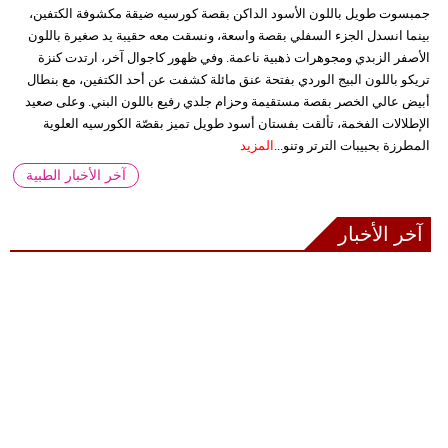
جمبسوت طويل باللون الأسود الداكن بقصة كورسيه ضيقة مكشوفة الكتفين،
بينما انسدل الجزء السفلي بقصة واسعة، ونسقت معه حقيبة يد صغيرة باللون
الأصفر الزبدي ومجوهرات ذهبية ناعمة. وفي ظهور كاجوال آخر، ارتدت كنزة
تريكو باللون البيج الوردي بفتحة عنق مائلة كشفت عن أحد الكتفين، مع بنطال
أبيض عالي الخصر بقصة مستقيمة وحزام جلدي رفيع باللون البني. وعلى صعيد
الإطلالات الفخمة، تألقت بفستان أسود طويل تميز بقصّة الكورسيه العلوية
المطرزة بحبيبات الترتر وتنو...
المزيد
آخر الأخبار الطبية
آخر الأخبار