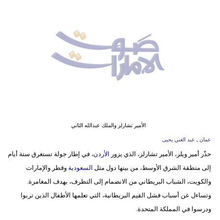
وسفر
ديكور
أخبار
إعلام
تعليم
مرأة
الأمير تشارلز والملك عبدالله الثاني
أزياء
عمان ـ عبد الغني يحيى
إسلامية
حذّر أمير ويلز، الأمير تشارلز، الذي يزور
الأردن
، في إطار جولة تستغرق ستة أيام
إلى منطقة الشرق الأوسط، من بينها دول مثل
السعودية
وقطر والإمارات
علوم
والكويت، الشباب البريطاني من الانضمام إلى التطرف، بهدف المغامرة.
وتكنولوجيا
وتساءل عن أسباب فشل القيم البريطانية، التي تعلمها الأطفال الذين تربوا
بيئة
ودرسوا في المملكة المتحدة.