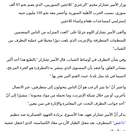
مدوَّنات
وزار الأمير تشارلز مخيم "الزعتري" للاجئين السوريين، الذي يضم نحو 85 ألف
سوري، بسبب الحرب الأهلية السورية. وأحضر معه نحو 100 مليون جنيه
أبراج
إسترليني كمساعدات طعام وكساء للاجئين.
فيديو
وألقى الأمير تشارلز اللوم جزئيًا على "العدد المتزايد من الناس المنضمين
للمنظمات المتطرفة، والإنترنت الذي يلعب دورًا مخيفًا في عملية التطرف بين
سيارات
الشباب".
وفي شأن التطرف في أوساط الشباب، قال الأمير تشارلز "بالطبع هذا أحد أكبر
مصادر القلق، وأعتقد بأن المستوى الذي ينتشر به (التطرف) هو الجزء المزعج،
لاسيما في بلد مثل بلدنا، حيث القيم التي نعتز بها."
واعتبر أنّ "ما يثير الرعب هو أنّ الناس يتحولون إلى متطرفين، عبر الاتصال
بآخرين، أو من خلال شبكة الإنترنت، وما تحمله من مواد مجنونة"، مشيرًا إلى أنّ
"أحد جوانب التطرف البحث عن المغامرة والإثارة في سن معين".
يذكر أنَّ الأمير تشارلز تعهد، هذا الأسبوع، بزيادة الجهود العسكرية ضد تنظيم
"
داعش
" المتطرف، بعد مقتل الطيار الأردني معاذ الكساسبة، الذي اعتقل عشية
عيد الميلاد.