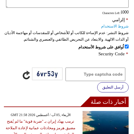
: Characters Left
*
إلزامي
شروط الاستخدام
شروط النشر:
عدم الإساءة للكاتب أو للأشخاص أو للمقدسات أو مهاجمة الأديان
أو الذات الالهية. والابتعاد عن التحريض الطائفي والعنصري والشتائم.
اُوافق على شروط الأستخدام
Security Code
*
أرسل التعليق
أخبار ذات صلة
GMT 21:58 2026 الأربعاء ,05 آب / أغسطس
ترمب يهدّد إيران بـ "ضربة قوية" ما لم يُفتح
مضيق هرمز ومحادثات عمانية لإعادة الملاحة