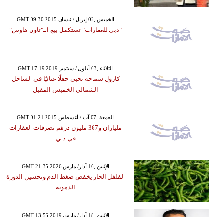
GMT 09:30 2015 الخميس ,02 إبريل / نيسان
"دبي للعقارات" تستكمل بيع الـ"تاون هاوس"
GMT 17:19 2019 الثلاثاء ,03 أيلول / سبتمبر
كارول سماحة تحيى حفلًا غنائيًا في الساحل
الشمالي الخميس المقبل
GMT 01:21 2015 الجمعة ,07 آب / أغسطس
ملياران و367 مليون درهم تصرفات العقارات
في دبي
GMT 21:35 2026 الإثنين ,16 آذار/ مارس
الفلفل الحار يخفض ضغط الدم وتحسين الدورة
الدموية
GMT 13:56 2019 الإثنين ,18 آذار/ مارس