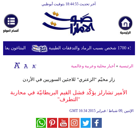
آخر تحديث 18:44:55 بتوقيت أبوظبي
الرئيسية
أخبارعاجلة
رياضة
ثقافة
الطينية
البنتاغون يعلن مر
إقتصاد
الرئيسية
»
أخبار محلية وعربية وعالمية
فن
زار مخيّم "الزعتري" للاجئين السوريين في الأردن
وموسيقى
الأمير تشارلز يؤكّد فشل القيم البريطانيّة في محاربة
أزياء
"التطرف"
صحة
16:34 2015 الإثنين ,09 شباط / فبراير
GMT
وتغذية
سياحة