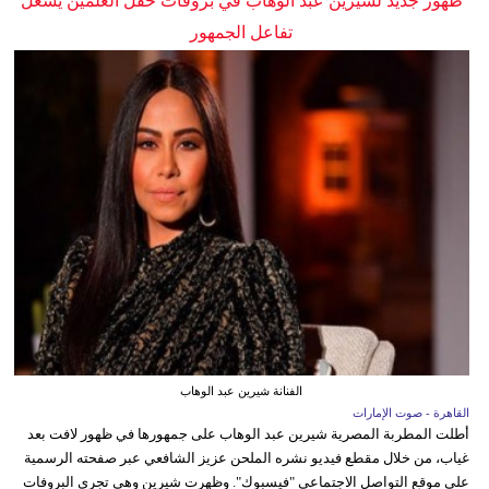
ظهور جديد لشيرين عبد الوهاب في بروفات حفل العلمين يشعل
تفاعل الجمهور
الفنانة شيرين عبد الوهاب
القاهرة - صوت الإمارات
أطلت المطربة المصرية شيرين عبد الوهاب على جمهورها في ظهور لافت بعد
غياب، من خلال مقطع فيديو نشره الملحن عزيز الشافعي عبر صفحته الرسمية
على موقع التواصل الاجتماعي "فيسبوك". وظهرت شيرين وهي تجري البروفات