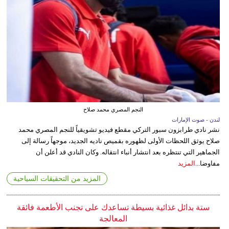
النجم المصري محمد صلاح
لندن - صوت الإمارات
نشر نادي طرابزون سبور التركي مقطع فيديو تشويقياً للنجم المصري محمد
صلاح يوثق اللحظات الأولى لظهوره بقميص ناديه الجديد، موجهاً رسالة إلى
الجماهير التي تنتظره بعد انتشار أنباء انتقاله. وكان النادي قد أعلن أن
مفاوضا...
المزيد
المزيد من التحقيقات السياحية
ستة بدائل غذائية بسيطة تساعدك على تجنب الأطعمة فائقة
المعالجة