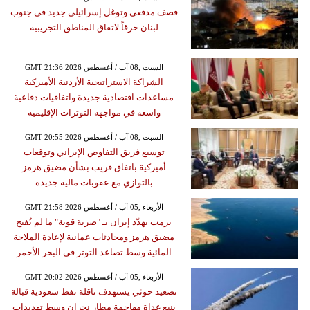
قصف مدفعي وتوغل إسرائيلي جديد في جنوب
لبنان خرقاً لاتفاق المناطق التجريبية
GMT 21:36 2026 السبت ,08 آب / أغسطس
الشراكة الاستراتيجية الأردنية الأميركية
مساعدات اقتصادية جديدة واتفاقيات دفاعية
واسعة في مواجهة التوترات الإقليمية
GMT 20:55 2026 السبت ,08 آب / أغسطس
توسيع فريق التفاوض الإيراني وتوقعات
أميركية باتفاق قريب بشأن مضيق هرمز
بالتوازي مع عقوبات مالية جديدة
GMT 21:58 2026 الأربعاء ,05 آب / أغسطس
ترمب يهدّد إيران بـ "ضربة قوية" ما لم يُفتح
مضيق هرمز ومحادثات عمانية لإعادة الملاحة
المائية وسط تصاعد التوتر في البحر الأحمر
GMT 20:02 2026 الأربعاء ,05 آب / أغسطس
تصعيد حوثي يستهدف ناقلة نفط سعودية قبالة
ينبع غداة مهاجمة مطار نجران وسط تهديدات