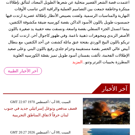
اعتمدت قصة الشعر القصير متخلية عن شعرها الطويل المعتاد، لتتألق بإطلالات
مبتكرة وخاطفة جمعت بين التصاميم العملية والراقية التي تناسب الأوقات
النهارية والمناسبات الرسمية. ولفتت بصيبص الأنظار بإطلالة عصرية ارتدت فيها
جمبسوت طويل باللون الأسود الداكن بقصة كورسيه ضيقة مكشوفة الكتفين،
بينما انسدل الجزء السفلي بقصة واسعة، ونسقت معه حقيبة يد صغيرة باللون
الأصفر الزبدي ومجوهرات ذهبية ناعمة. وفي ظهور كاجوال آخر، ارتدت كنزة
تريكو باللون البيج الوردي بفتحة عنق مائلة كشفت عن أحد الكتفين، مع بنطال
أبيض عالي الخصر بقصة مستقيمة وحزام جلدي رفيع باللون البني. وعلى صعيد
الإطلالات الفخمة، تألقت بفستان أسود طويل تميز بقصّة الكورسيه العلوية
المطرزة بحبيبات الترتر وتنو...
المزيد
آخر الأخبار الطبية
آخر الأخبار
GMT 22:07 1970 السبت ,08 آب / أغسطس
قصف مدفعي وتوغل إسرائيلي جديد في جنوب
لبنان خرقاً لاتفاق المناطق التجريبية
GMT 20:27 2026 السبت ,08 آب / أغسطس