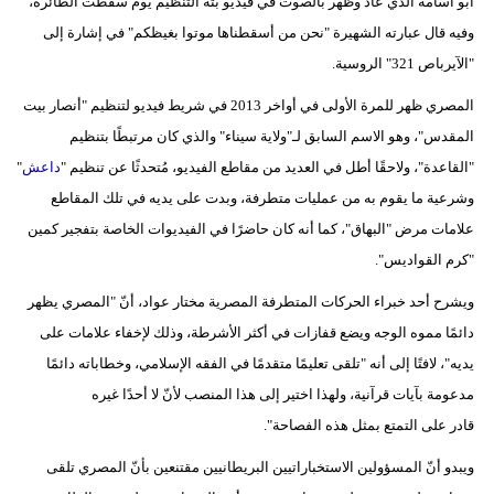
أبو أسامة الذي عاد وظهر بالصوت في فيديو بثه التنظيم يوم سقطت الطائرة،
وفيه قال عبارته الشهيرة "نحن من أسقطناها موتوا بغيظكم" في إشارة إلى
"الآيرباص 321" الروسية.
المصري ظهر للمرة الأولى في أواخر 2013 في شريط فيديو لتنظيم "أنصار بيت
المقدس"، وهو الاسم السابق لـ"ولاية سيناء" والذي كان مرتبطًا بتنظيم
"القاعدة"، ولاحقًا أطل في العديد من مقاطع الفيديو، مُتحدثًا عن تنظيم "
داعش
"
وشرعية ما يقوم به من عمليات متطرفة، وبدت على يديه في تلك المقاطع
علامات مرض "البهاق"، كما أنه كان حاضرًا في الفيديوات الخاصة بتفجير كمين
"كرم القواديس".
ويشرح أحد خبراء الحركات المتطرفة المصرية مختار عواد، أنّ "المصري يظهر
دائمًا مموه الوجه ويضع قفازات في أكثر الأشرطة، وذلك لإخفاء علامات على
يديه"، لافتًا إلى أنه "تلقى تعليمًا متقدمًا في الفقه الإسلامي، وخطاباته دائمًا
مدعومة بآيات قرآنية، ولهذا اختير إلى هذا المنصب لأنّ لا أحدًا غيره
قادر على التمتع بمثل هذه الفصاحة".
ويبدو أنّ المسؤولين الاستخباراتيين البريطانيين مقتنعين بأنّ المصري تلقى