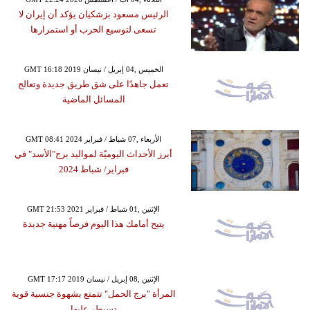
الرئيس مسعود بزشكيان يؤكد أن إيران لا
تسعى لتوسيع الحرب أو استمرارها
GMT 16:18 2019 الخميس ,04 إبريل / نيسان
تعمل جاهدًا على شق طريق جديدة وتعالج
المسائل الماضية
GMT 08:41 2024 الأربعاء ,07 شباط / فبراير
أبرز الأحداث اليوميّة لمواليد برج"الأسد" في
فبراير/ شباط 2024
GMT 21:53 2021 الإثنين ,01 شباط / فبراير
يتيح أمامك هذا اليوم فرصاً مهنية جديدة
GMT 17:17 2019 الإثنين ,08 إبريل / نيسان
المرأة "برج الحمل" تتمتع بشهوة جنسية قوية
تسيطر عليها