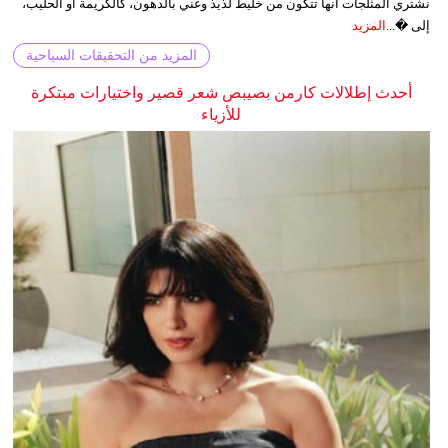
نشتري المثلجات أنها تتكون من خليط لذيذ وغني بالدهون، كالكريمة أو الحليب،
إلى �...
المزيد
المزيد من التحقيقات السياحية
أحدث إطلالات كارمن بصيبص شعر قصير واختيارات مبتكرة
للأزياء