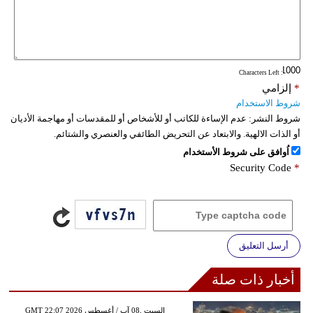
: Characters Left
*
إلزامي
شروط الاستخدام
شروط النشر:
عدم الإساءة للكاتب أو للأشخاص أو للمقدسات أو مهاجمة الأديان
أو الذات الالهية. والابتعاد عن التحريض الطائفي والعنصري والشتائم.
اُوافق على شروط الأستخدام
Security Code
*
أرسل التعليق
أخبار ذات صلة
GMT 22:07 2026 السبت ,08 آب / أغسطس