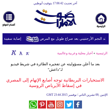
آخر تحديث 17:06:42 بتوقيت أبوظبي
الرئيسية
أخبارعاجلة
رياضة
ثقافة
د النجم الأرجنتيني بعد صراع طويل مع المرض
إصابة سفينة شحن 
إقتصاد
الرئيسية
»
أخبار محلية وعربية وعالمية
فن
بعد ما أعلن مسؤوليته عن تفجيره الطائرة في شريط فيديو
وموسيقى
لـ"داعش"
أزياء
الاستخبارات البريطانية توجه أصابع الإتهام إلى المصري
في إسقاط الآيرباص الروسية
صحة
23:44 2015 الإثنين ,09 تشرين الثاني / نوفمبر
GMT
وتغذية
سياحة