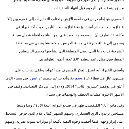
مدوَّنات
مسؤوليته فيه عن الهجوم قبل انتهاء التحقيقات.
أبراج
المصري هو إمام درس في جامعة الأزهر، وتختلف التقديرات إلى عمره بين (37
عامًا) بحسب مصادر أمنية، و(42 عامًا) بحسب التايمز، حيثُ أكد خبراء في
فيديو
مكافحة التطرف أنّ اسمه محمد أحمد علي، من أبناء محافظة شمال سيناء،
سيارات
وينتمي إلى عائلة كبيرة في مدينة العريش، ولكنه نشأ وتربى في محافظة
الشرقية قرب دلتا النيل، وهي المنطقة التي نشأ فيها معظم الناشطين
المتطرفين، مثل زعيم تنظيم "القاعدة" أيمن الظواهري.
وأضاف الخبراء أنه اعتنق الفكر المتطرف منذ أعوام، وتلقى تدريبات على
مستوى عالٍ في قطاع غزة
وسورية
، وأنه يتزعم تنظيم "
داعش
" في سيناء الذي
أعلن في نوفمبر "تشرين الثاني" 2014، ولاءه إلى أبي بكر البغدادي، وكثف في
الأشهر الأخيرة عمليات الخطف والهجمات في سيناء.
وفي مايو "آيار" المُنقضي، ظهر في فيديو عنوانه "بيعة الأباة"، وبدا وسط
مسلحين يرتدون الزي العسكري، وبينهم الشهير كمال علام الذي حرص التسجيل
على إبراز وجهه، فيما أخفيت وجوه البقية بأقنعة أو مؤثرات تمويه بصرية، ومنهم