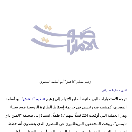
وسفر
ديكور
أخبار
إعلام
تعليم
مرأة
أزياء
زعيم تنظيم "داعش" أبو أسامة المصري
إسلامية
لندن - ماريا طبراني
توجه الاستخبارات البريطانية، أصابع الإتهام إلى زعيم
تنظيم "
داعش
" أبو أسامة
علوم
المصري، كمشتبه فيه رئيسي في جريمة إسقاط الطائرة الروسية فوق سيناء
وتكنولوجيا
وهي العملية التي أوقعت 224 قتيلًا بينهم 17 طفلًا، استنادً إلى صحيفة "الصن داي
بيئة
تايمس"، ويبحث المحققون البريطانيون عن المصري الذي يعتقدون أنه خطط
لتفجير الطائرة، والذي ظهر في شريط الفيديو الذي أصدره التنظيم، وأعلن