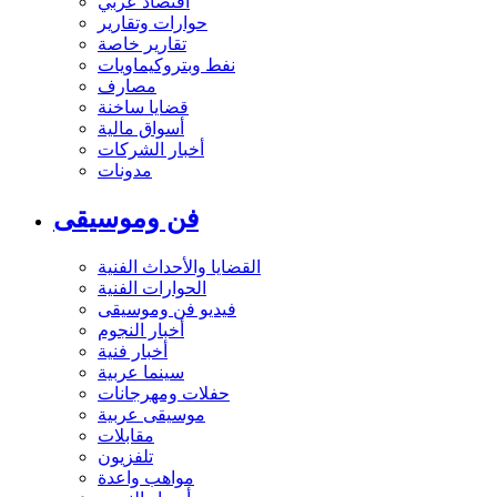
اقتصاد عربي
حوارات وتقارير
تقارير خاصة
نفط وبتروكيماويات
مصارف
قضايا ساخنة
أسواق مالية
أخبار الشركات
مدونات
فن وموسيقى
القضايا والأحداث الفنية
الحوارات الفنية
فيديو فن وموسيقى
أخبار النجوم
أخبار فنية
سينما عربية
حفلات ومهرجانات
موسيقى عربية
مقابلات
تلفزيون
مواهب واعدة