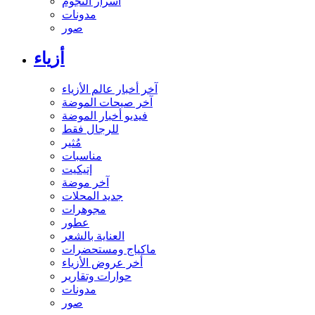
أسرار النجوم
مدونات
صور
أزياء
آخر أخبار عالم الأزياء
آخر صيحات الموضة
فيديو أخبار الموضة
للرجال فقط
مُثير
مناسبات
إتيكيت
آخر موضة
جديد المحلات
مجوهرات
عطور
العناية بالشعر
ماكياج ومستحضرات
أخر عروض الأزياء
حوارات وتقارير
مدونات
صور