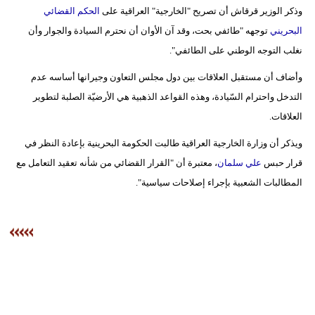
مدوَّنات
وذكر الوزير قرقاش أن تصريح "الخارجية" العراقية على
الحكم القضائي
البحريني
توجهه "طائفي بحت، وقد آن الأوان أن نحترم السيادة والجوار وأن
أبراج
نغلب التوجه الوطني على الطائفي".
فيديو
وأضاف أن مستقبل العلاقات بين دول مجلس التعاون وجيرانها أساسه عدم
التدخل واحترام السّيادة، وهذه القواعد الذهبية هي الأرضيّة الصلبة لتطوير
سيارات
العلاقات.
ويذكر أن وزارة الخارجية العراقية طالبت الحكومة البحرينية بإعادة النظر في
قرار حبس
علي سلمان
، معتبرة أن "القرار القضائي من شأنه تعقيد التعامل مع
المطالبات الشعبية بإجراء إصلاحات سياسية".