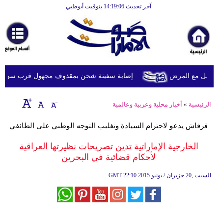
آخر تحديث 14:19:06 بتوقيت أبوظبي
الرئيسية
أخبارعاجلة
رياضة
ثقافة
ويل مع المرض
إصابة سفينة شحن بمقذوف مجهول قرب سواحل عُم
إقتصاد
الرئيسية
»
أخبار محلية وعربية وعالمية
فن
قرقاش يدعو لاحترام السيادة وتغليب التوجه الوطني على الطائفي
وموسيقى
الخارجية الإماراتية تدين تصريحات نظيرتها العراقية
أزياء
لأحكام قضائية في البحرين
صحة
22:10 2015 السبت ,20 حزيران / يونيو
GMT
وتغذية
سياحة