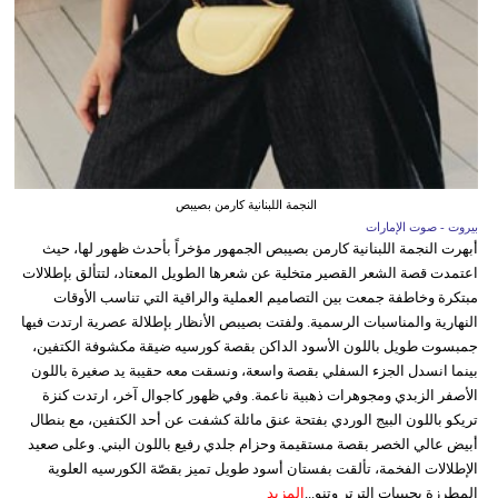
النجمة اللبنانية كارمن بصيبص
بيروت - صوت الإمارات
أبهرت النجمة اللبنانية كارمن بصيبص الجمهور مؤخراً بأحدث ظهور لها، حيث
اعتمدت قصة الشعر القصير متخلية عن شعرها الطويل المعتاد، لتتألق بإطلالات
مبتكرة وخاطفة جمعت بين التصاميم العملية والراقية التي تناسب الأوقات
النهارية والمناسبات الرسمية. ولفتت بصيبص الأنظار بإطلالة عصرية ارتدت فيها
جمبسوت طويل باللون الأسود الداكن بقصة كورسيه ضيقة مكشوفة الكتفين،
بينما انسدل الجزء السفلي بقصة واسعة، ونسقت معه حقيبة يد صغيرة باللون
الأصفر الزبدي ومجوهرات ذهبية ناعمة. وفي ظهور كاجوال آخر، ارتدت كنزة
تريكو باللون البيج الوردي بفتحة عنق مائلة كشفت عن أحد الكتفين، مع بنطال
أبيض عالي الخصر بقصة مستقيمة وحزام جلدي رفيع باللون البني. وعلى صعيد
الإطلالات الفخمة، تألقت بفستان أسود طويل تميز بقصّة الكورسيه العلوية
المطرزة بحبيبات الترتر وتنو...
المزيد