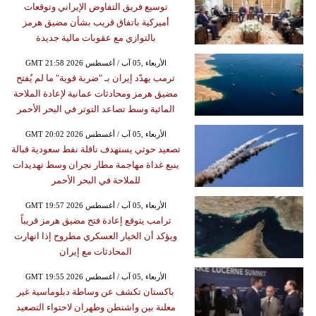
توسيع فريق التفاوض الإيراني وتوقعات
أميركية باتفاق قريب بشأن مضيق هرمز
بالتوازي مع عقوبات مالية جديدة
GMT 21:58 2026 الأربعاء ,05 آب / أغسطس
ترمب يهدّد إيران بـ "ضربة قوية" ما لم يُفتح
مضيق هرمز ومحادثات عمانية لإعادة الملاحة
المائية وسط تصاعد التوتر في البحر الأحمر
GMT 20:02 2026 الأربعاء ,05 آب / أغسطس
تصعيد حوثي يستهدف ناقلة نفط سعودية قبالة
ينبع غداة مهاجمة مطار نجران وسط تهديدات
للملاحة في البحر الأحمر
GMT 19:57 2026 الأربعاء ,05 آب / أغسطس
ترامب يتوقع إعادة فتح مضيق هرمز قريباً
ويؤكد أن الخيار العسكري مطروح إذا انهارت
المحادثات مع إيران
GMT 19:55 2026 الأربعاء ,05 آب / أغسطس
باكستان تكشف عن وساطة دبلوماسية غير
معلنة بين واشنطن وطهران لاحتواء التصعيد