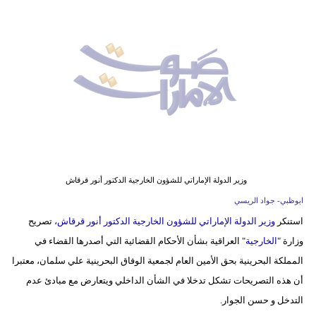
وسفر
ديكور
أخبار
إعلام
تعليم
مرأة
وزير الدولة الإماراتي للشؤون الخارجية الدكتور أنور قرقاش
أزياء
ابوظبي- جواد الريسي
إسلامية
استنكر
وزير الدولة الإماراتي للشؤون الخارجية الدكتور أنور قرقاش،
تصريح
وزارة "
الخارجية
" العراقية بشأن الأحكام القضائية التي أصدرها القضاء في
علوم
المملكة البحرينية بحق الأمين العام لجمعية الوفاق البحرينية علي سلمان، معتبرا
وتكنولوجيا
أن هذه التصريحات تشكل تدخلا في الشأن الداخلي ويتعارض مع مبادئ عدم
بيئة
التدخل و حسن الجوار.