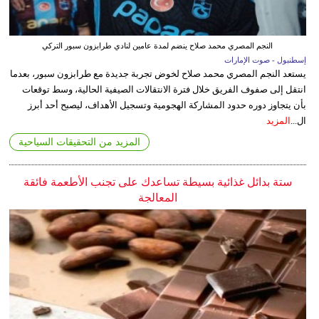
النجم المصري محمد صلاح ينضم لمدة عامين لنادي طرابزون سبور التركي
إسطنبول - صوت الإمارات
يستعد النجم المصري محمد صلاح لخوض تجربة جديدة مع طرابزون سبور، بعدما
انتقل إلى صفوف الفريق خلال فترة الانتقالات الصيفية الحالية، وسط توقعات
بأن يتجاوز دوره حدود المشاركة الهجومية وتسجيل الأهداف، ليصبح أحد أبرز
ال...
المزيد
المزيد من التحقيقات السياحية
ستة بدائل غذائية بسيطة تساعدك على تجنب الأطعمة فائقة
المعالجة