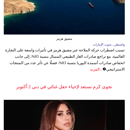
مضيق هرمز
واشنطن ـ صوت الإمارات
تسبب اضطراب حركة الملاحة عبر مضيق هرمز في تأثيرات واسعة على التجارة
العالمية، مع تراجع صادرات الغاز الطبيعي المسال بنسبة 95%، إلى جانب
انخفاض صادرات أسمدة اليوريا بنسبة 83%، فضلًا عن تأثر عدد من المنتجات
الاستراتيجي�...
المزيد
نجوى كرم تستعد لإحياء حفل غنائي في دبي 2 أكتوبر