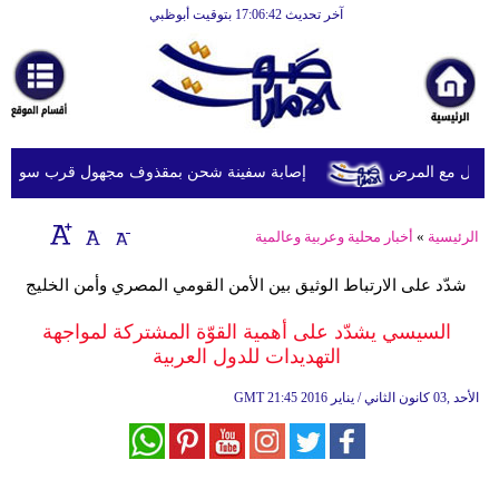
آخر تحديث 17:06:42 بتوقيت أبوظبي
الرئيسية
أخبارعاجلة
رياضة
ثقافة
يل مع المرض
إصابة سفينة شحن بمقذوف مجهول قرب سواحل عُما
إقتصاد
الرئيسية
»
أخبار محلية وعربية وعالمية
فن
شدّد على الارتباط الوثيق بين الأمن القومي المصري وأمن الخليج
وموسيقى
السيسي يشدّد على أهمية القوّة المشتركة لمواجهة
أزياء
التهديدات للدول العربية
صحة
21:45 2016 الأحد ,03 كانون الثاني / يناير
GMT
وتغذية
سياحة