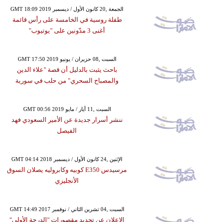
GMT 18:09 2019 الجمعة ,20 كانون الأول / ديسمبر
طفلة روسية في الخامسة على رأس قائمة
أغنى 3 مدّونين على "يوتيوب"
GMT 17:50 2019 السبت ,08 حزيران / يونيو
باحث يثبت بالدليل أن قصة "علاء الدين
والمصباح السحري" من حلب في سورية
GMT 00:56 2019 السبت ,11 أيار / مايو
ننشر أسرار جديدة عن الأمير السعودي فهد
الفيصل
GMT 04:14 2018 الإثنين ,24 كانون الأول / ديسمبر
مرسيدس E350 كوبيه وكابروليه يصلان السوق
الأنجليزي
GMT 14:49 2017 السبت ,04 تشرين الثاني / نوفمبر
الإعلان عن تجديد مقصورات "الدرجة الأولى"