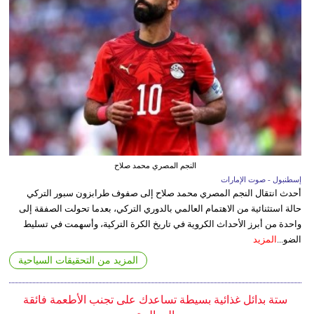
النجم المصري محمد صلاح
إسطنبول - صوت الإمارات
أحدث انتقال النجم المصري محمد صلاح إلى صفوف طرابزون سبور التركي
حالة استثنائية من الاهتمام العالمي بالدوري التركي، بعدما تحولت الصفقة إلى
واحدة من أبرز الأحداث الكروية في تاريخ الكرة التركية، وأسهمت في تسليط
الضو...
المزيد
المزيد من التحقيقات السياحية
ستة بدائل غذائية بسيطة تساعدك على تجنب الأطعمة فائقة