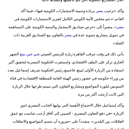
وأكد «ترحيب
مصر
بزيادة وتنمية الاستثمارات الكويتية فيها»، فيما أكد
الغانم «دعم مجلس الأمة الكويتي الكامل لتعزيز الاستثمارات الكويتية في
مصر
»، مشيراً إلى «حرص صناديق الاستثمار والتنمية الكويتية على المساهمة
في تمويل مشاريع تنموية عدة في
مصر
بالتعاون مع الصناديق العربية ذات
الصلة».
يأتي ذلك في وقت تترقب القاهرة زيارة للرئيس الصيني
شي جين بينغ
الشهر
الجاري تركز على الملف الاقتصادي. واستنفرت الحكومة المصرية لتحقيق أكبر
استفادة من الزيارة الأولى لبينغ، فاجتمع رئيس الحكومة شريف إسماعيل بعدد
من وزراء حكومته في حضور رئيس الهيئة العامة للمنطقة الاقتصادية في قناة
السويس لبلورة المواضيع ومشاريع التعاون التي سيتم طرحها خلال الزيارة
التي كانت أرجئت أكثر من مرة.
وأكد إسماعيل خلال الاجتماع الأهمية التي يوليها الجانب المصري لدور
الزيارة «في دفع التعاون المصري - الصيني إلى آفاق أرحب تتناسب مع عمق
العلاقات بين البلدين»، مشدداً على «ضرورة أن تتسم المواضيع والاتفاقات