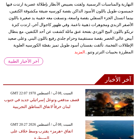
النهارية والمناسبات الرسمية. ولفتت بصيبص الأنظار بإطلالة عصرية ارتدت فيها
جمبسوت طويل باللون الأسود الداكن بقصة كورسيه ضيقة مكشوفة الكتفين،
بينما انسدل الجزء السفلي بقصة واسعة، ونسقت معه حقيبة يد صغيرة باللون
الأصفر الزبدي ومجوهرات ذهبية ناعمة. وفي ظهور كاجوال آخر، ارتدت كنزة
تريكو باللون البيج الوردي بفتحة عنق مائلة كشفت عن أحد الكتفين، مع بنطال
أبيض عالي الخصر بقصة مستقيمة وحزام جلدي رفيع باللون البني. وعلى صعيد
الإطلالات الفخمة، تألقت بفستان أسود طويل تميز بقصّة الكورسيه العلوية
المطرزة بحبيبات الترتر وتنو...
المزيد
آخر الأخبار الطبية
آخر الأخبار
GMT 22:07 1970 السبت ,08 آب / أغسطس
قصف مدفعي وتوغل إسرائيلي جديد في جنوب
لبنان خرقاً لاتفاق المناطق التجريبية
GMT 20:27 2026 السبت ,08 آب / أغسطس
اتفاق «هرمز» يقترب وسط خلاف على
السيطرة