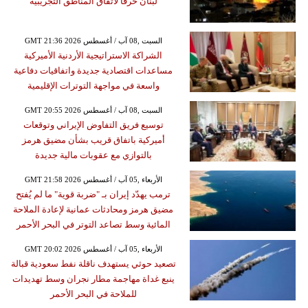
لبنان خرقاً لاتفاق المناطق التجريبية
GMT 21:36 2026 السبت ,08 آب / أغسطس
الشراكة الاستراتيجية الأردنية الأميركية
مساعدات اقتصادية جديدة واتفاقيات دفاعية
واسعة في مواجهة التوترات الإقليمية
GMT 20:55 2026 السبت ,08 آب / أغسطس
توسيع فريق التفاوض الإيراني وتوقعات
أميركية باتفاق قريب بشأن مضيق هرمز
بالتوازي مع عقوبات مالية جديدة
GMT 21:58 2026 الأربعاء ,05 آب / أغسطس
ترمب يهدّد إيران بـ "ضربة قوية" ما لم يُفتح
مضيق هرمز ومحادثات عمانية لإعادة الملاحة
المائية وسط تصاعد التوتر في البحر الأحمر
GMT 20:02 2026 الأربعاء ,05 آب / أغسطس
تصعيد حوثي يستهدف ناقلة نفط سعودية قبالة
ينبع غداة مهاجمة مطار نجران وسط تهديدات
للملاحة في البحر الأحمر