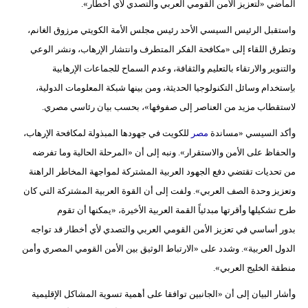
الماضي «لتعزيز الأمن القومي العربي والتصدي لأي أخطار».
مدوَّنات
واستقبل الرئيس السيسي الأحد رئيس مجلس الأمة الكويتي مرزوق الغانم،
أبراج
وتطرق اللقاء إلى «مكافحة الفكر المتطرف وانتشار الإرهاب، ونشر الوعي
والتنوير والارتقاء بالتعليم والثقافة، وعدم السماح للجماعات الإرهابية
فيديو
باِستخدام وسائل التكنولوجيا الحديثة، ومن بينها شبكة المعلومات الدولية،
سيارات
لاستقطاب مزيد من العناصر إلى صفوفها»، بحسب بيان رئاسي مصري.
وأكد السيسي «مساندة
مصر
للكويت في جهودها المبذولة لمكافحة الإرهاب،
والحفاظ على الأمن والاستقرار». ونبه إلى أن «المرحلة الحالية وما تفرضه
من تحديات تقتضي دفع الجهود العربية المشتركة لمواجهة المخاطر الراهنة
وتعزيز وحدة الصف العربي». ولفت إلى أن القوة العربية المشتركة التي كان
طرح تشكيلها وأقرتها مبدئياً القمة العربية الأخيرة، «يمكنها أن تقوم
بدور أساسي في تعزيز الأمن القومي العربي والتصدي لأي أخطار قد تواجه
الدول العربية». وشدد على «الارتباط الوثيق بين الأمن القومي المصري وأمن
منطقة الخليج العربي».
وأشار البيان إلى أن «الجانبين توافقا على أهمية تسوية المشاكل الإقليمية