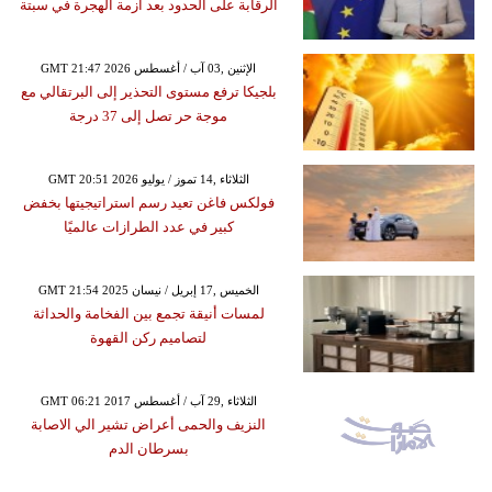
الرقابة على الحدود بعد أزمة الهجرة في سبتة
GMT 21:47 2026 الإثنين ,03 آب / أغسطس
بلجيكا ترفع مستوى التحذير إلى البرتقالي مع
موجة حر تصل إلى 37 درجة
GMT 20:51 2026 الثلاثاء ,14 تموز / يوليو
فولكس فاغن تعيد رسم استراتيجيتها بخفض
كبير في عدد الطرازات عالميًا
GMT 21:54 2025 الخميس ,17 إبريل / نيسان
لمسات أنيقة تجمع بين الفخامة والحداثة
لتصاميم ركن القهوة
GMT 06:21 2017 الثلاثاء ,29 آب / أغسطس
النزيف والحمى أعراض تشير الي الاصابة
بسرطان الدم