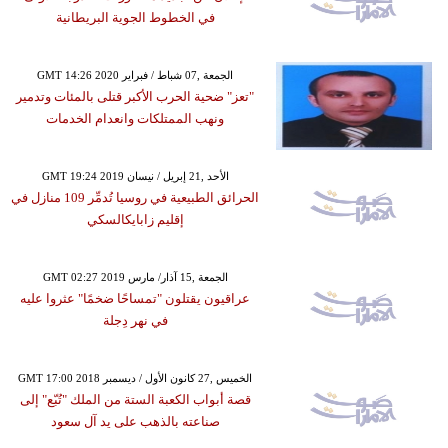
في الخطوط الجوية البريطانية
GMT 14:26 2020 الجمعة ,07 شباط / فبراير
"تعز" ضحية الحرب الأكبر قتلى بالمئات وتدمير
ونهب الممتلكات وانعدام الخدمات
GMT 19:24 2019 الأحد ,21 إبريل / نيسان
الحرائق الطبيعية في روسيا تُدمِّر 109 منازل في
إقليم زابايكالسكي
GMT 02:27 2019 الجمعة ,15 آذار/ مارس
عراقيون يقتلون "تمساحًا ضخمًا" عثروا عليه
في نهر دِجلة
GMT 17:00 2018 الخميس ,27 كانون الأول / ديسمبر
قصة أبواب الكعبة الستة من الملك "تُبّع" إلى
صناعته بالذهب على يد آل سعود