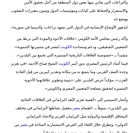
والنزاعات التي يعاني منها بعض دول المنطقة من أجل تحقيق الأمن
والاستقرار والحفاظ على كيانات ومؤسسات الدول وصون مقدرات الشعوب
ووضع حد
لتدهور الأوضاع الإنسانية في الدول التي تشهد نزاعات، ولاسيما في سورية».
وأكد رئيس مجلس الأمة الكويتي «علاقات الأخوة والمودة التي تربط بين
الشعبين الشقيقين، ودعم ومساندة
الكويت
لمصر في مسيرتها التنموية»،
مشيداً بـ «خصوصية العلاقات التاريخية المتميزة التي تجمع بين البلدين»،
فيما أشاد الرئيس المصري بدور أمير
الكويت
الشيخ صباح الأحمد «في تعزيز
وحدة الصف العربي، وما يتمتع به من مكانة وتقدير كبيرين من قِبل القادة
العرب»، مؤكداً حرص البلدين على «تنمية وتطوير علاقاتهما الأخوية
المتميزة لتحقيق مصلحة الشعبين المصري والكويتي».
وأشار السيسي إلى «أهمية تعزيز البُعد البرلماني في العلاقات الثنائية
بين البلدين»، منوهاً بـ «اهتمام
مصر
بتفعيل نشاطها البرلماني في مختلف
المحافل الإقليمية والدولية مثل البرلمان العربي والاتحاد البرلماني
الدولي». وتطرق خلال اللقاء إلى الفرص الاستثمارية المتاحة في
مصر
من
خلال المشاريع التنموية التي يتم تدشينها وتنفيذها حالياً.