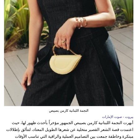
النجمة اللبنانية كارمن بصيبص
بيروت - صوت الإمارات
أبهرت النجمة اللبنانية كارمن بصيبص الجمهور مؤخراً بأحدث ظهور لها، حيث
اعتمدت قصة الشعر القصير متخلية عن شعرها الطويل المعتاد، لتتألق بإطلالات
مبتكرة وخاطفة جمعت بين التصاميم العملية والراقية التي تناسب الأوقات