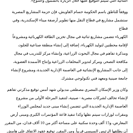
الثنائية التي سيتم التوقيع عليها خلال الزيارة بالشمول والتنوع».
ووفقاً للناطق باسم الحكومة حسام القاويش، فإن حزمة المشاريع المصرية
ستشمل مشاريع في قطاع النقل منها تطوير أرصفة ميناء الإسكندرية، وفي
قطاع
الكهرباء تتضمن مشاريع ثنائية في مجال تخزين الطاقة الكهربائية ومشروعاً
لإقامة محطتين لتوليد الكهرباء، إضافة إلى إنشاء منطقة صناعية للجلود،
ومذكرة تفاهم في مجال البحوث الزراعية، وإنشاء مركز للتدريب في مجال
مكافحة التصحر، ومركز لتدوير المخلفات الزراعية وإنتاج الأسمدة العضوية،
إلى جانب المشاريع الإنشائية في العاصمة الإدارية الجديدة، ومشروع لإنشاء
جامعة صينية ومعهد فني تكنولوجي مشترك.
وكان وزير الإسكان المصري مصطفى مدبولي شهد أمس توقيع مذكرتي تفاهم
لإنشاء تحالف لشركات مصرية - صينية، لتنفيذ المرحلة الأولى من مشروع
العاصمة الإدارية الجديدة التي تتضمن إنشاء مبنى جديد لمجلس الوزراء
ومقرات لوزارات سيتم نقلها وكذا تنفيذ قاعة المؤتمرات الكبرى ومبنى أرض
المعارض، و15 ألف وحدة سكنية على مساحة أكثر من 10 آلاف فدان، من المقرر
أن يطلقها الرئيس السيسي قريباً. ومن المقرر توقيع عقود الاتفاق على هامش