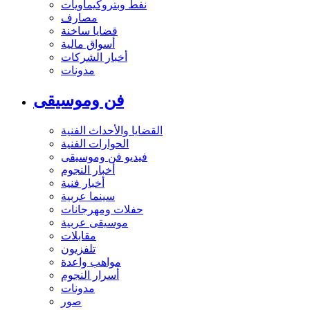
نفط وبتروكيماويات
مصارف
قضايا ساخنة
أسواق مالية
أخبار الشركات
مدونات
فن وموسيقى
القضايا والأحداث الفنية
الحوارات الفنية
فيديو فن وموسيقى
أخبار النجوم
أخبار فنية
سينما عربية
حفلات ومهرجانات
موسيقى عربية
مقابلات
تلفزيون
مواهب واعدة
أسرار النجوم
مدونات
صور