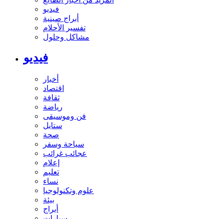
فيديو
أبراج صينية
تفسير الأحلام
مشاكل وحلول
فيديو
أخبار
اقتصاد
ثقافة
رياضة
فن وموسيقى
ستايل
صحة
سياحة وسفر
عجائب غرائب
إعلام
تعليم
نساء
علوم وتكنولوجيا
بيئة
أبراج
سيارات