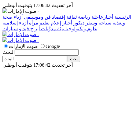
آخر تحديث 17:06:42 بتوقيت أبوظبي
الرئيسية
أخبارعاجلة
رياضة
ثقافة
إقتصاد
فن وموسيقى
أزياء
صحة
وتغذية
سياحة وسفر
ديكور
أخبار
إعلام
تعليم
مرأة
أزياء إسلامية
علوم وتكنولوجيا
بيئة
مدوَّنات
أبراج
فيديو
سيارات
Google
صوت الإمارات
البحث
آخر تحديث 17:06:42 بتوقيت أبوظبي