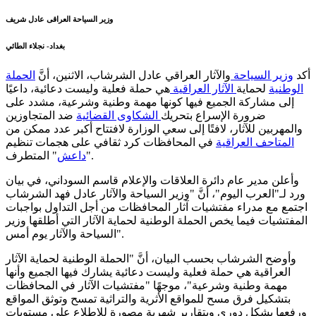
وزير السياحة العراقى عادل شريف
بغداد- نجلاء الطائي
أكد
وزير السياحة
والآثار العراقي عادل الشرشاب، الاثنين، أنَّ
الحملة
الوطنية
لحماية
الآثار العراقية
هي حملة فعلية وليست دعائية، داعيًا
إلى مشاركة الجميع فيها كونها مهمة وطنية وشرعية، مشدد على
ضرورة الإسراع بتحريك
الشكاوى القضائية
ضد المتجاوزين
والمهربين للآثار، لافتًا إلى سعي الوزارة لافتتاح أكبر عدد ممكن من
المتاحف العراقية
في المحافظات كرد ثقافي على هجمات تنظيم
" المتطرف.
"
داعش
وأعلن مدير عام دائرة العلاقات والإعلام قاسم السوداني، في بيان
ورد لـ"العرب اليوم"، أنَّ "وزير السياحة والآثار عادل فهد الشرشاب
اجتمع مع مدراء مفتشيات آثار المحافظات من أجل التداول بواجبات
المفتشيات فيما يخص الحملة الوطنية لحماية الآثار التي أطلقها وزير
السياحة والآثار يوم أمس".
وأوضح الشرشاب بحسب البيان، أنَّ "الحملة الوطنية لحماية الآثار
العراقية هي حملة فعلية وليست دعائية يشارك فيها الجميع وأنها
مهمة وطنية وشرعية"، موجهًا "مفتشيات الآثار في المحافظات
بتشكيل فرق مسح للمواقع الأثرية والتراثية تمسح وتوثق المواقع
ورفعها بشكل دوري وبتقارير شهرية مصورة للإطلاع على مستويات