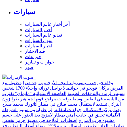
سيارات
آخر أخبار عالم السيارات
أخبار السيارات
فيديو عالم السيارات
سوق السيارات
اخبار السيارات
قيد الاختبار
إختراعات
حوارات و تقارير
صور
وفاة خورخي ميسي والد النجم الأرجنتيني بعد صراع طويل مع
المرض
بركان فويجو في جواتيمالا يواصل ثورانه وإجلاء 1700 شخص
بسبب الرماد والتدفقات الطينية
العاصفة الاستوائية "مايماي" تقترب
من اليابسة في الفلبين وسط توقعات بتراجع قوتها
جماهير طرابزون
التركي تستعد لاستقبال محمد صلاح في مطار أتاتورك
محمد صلاح
يصل تركيا لاستكمال إجراءات انتقاله إلى طرابزون سبور
الشرطة
الألمانية تحقق في حادث أمني بمطار لايبزيج بعد العثور على جسم
مشبوه قرب المدرج
اضطراب الملاحة في مضيق هرمز يخفض
صادرات الغاز الطبيعي المسال بنسبة 95%
ارتفاع أسعار النفط يرفع