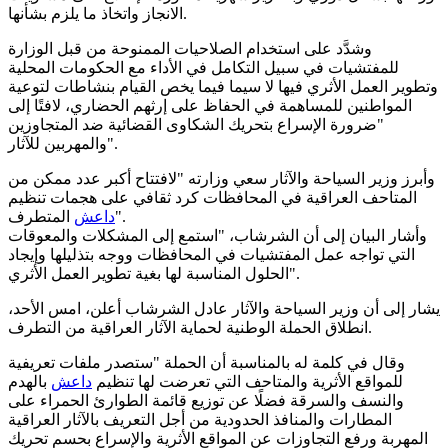
الانجاز واتخاذ ما يلزم بشأنها.
وشدَّد على استخدام الصلاحيات الممنوحة من قبل الوزارة
للمفتشيات في سبيل التكامل في الأداء مع الحكومات المحلية
وتطوير العمل الأثري فيها لا سيما فيما يخص القيام بنشاطات لتوعية
المواطنين للمساهمة في الحفاظ على إرثهم الحضاري، لافتًا إلى
"ضرورة الإسراع بتحريك الشكاوى القضائية ضد المتجاوزين
والمهربين للآثار".
وأبرز وزير السياحة والآثار سعي وزارته "لافتتاح أكبر عدد ممكن من
المتاحف العراقية في المحافظات كرد ثقافي على هجمات تنظيم
المتطرف".
داعش
وأشار البيان إلى أن الشرشاب، "استمع إلى المشكلات والمعوقات
التي تواجه عمل المفتشيات في المحافظات ووجه بتذليلها وإيجاد
الحلول المناسبة لها بغية تطوير العمل الأثري".
يشار إلى أن وزير السياحة والآثار عادل الشرشاب أعلن، امس الأحد،
انطلاق الحملة الوطنية لحماية الآثار العراقية من التطرف.
وقال في كلمة له بالمناسبة أن الحملة "ستصدر ملفات تعريفية
للمواقع الأثرية والمتاحف التي تعرضت لها تنظيم
داعش
بالهدم
والنسف والسرقة فضلًا عن توزيع قائمة الطوارئ الحمراء على
المطارات والمنافذ الحدودية من أجل التعريف بالآثار العراقية
المهربة ورفع التجاوزات عن المواقع الأثرية والإسراع بحسم تحريك