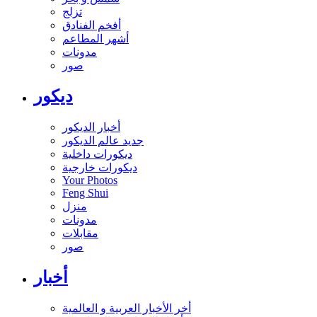
تزلج
أفخم الفنادق
أشهر المطاعم
مدونات
صور
ديكور
أخبار الديكور
جديد عالم الديكور
ديكورات داخلية
ديكورات خارجية
Your Photos
Feng Shui
منزل
مدونات
مقابلات
صور
أخبار
أخر الأخبار العربية و العالمية