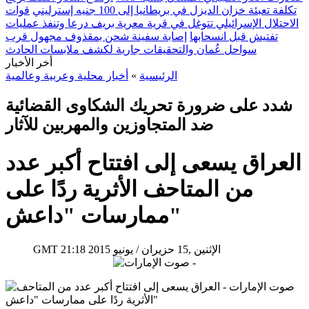
تكلفة تعبئة خزان الديزل في بريطانيا إلى 100 جنيه إسترليني
قوات
الاحتلال الإسرائيلي تتوغل في قرية معرية بريف درعا وتنفذ عمليات
تفتيش قبل انسحابها
إصابة سفينة شحن بمقذوف مجهول قرب
سواحل عُمان والتحقيقات جارية لكشف ملابسات الحادث
أخر الأخبار
الرئيسية
»
أخبار محلية وعربية وعالمية
شدد على ضرورة تحريك الشكاوى القضائية
ضد المتجاوزين والمهربين للآثار
العراق يسعى إلى افتتاح أكبر عدد
من المتاحف الأثرية ردًا على
ممارسات "داعش"
21:18 2015 الإثنين ,15 حزيران / يونيو
GMT