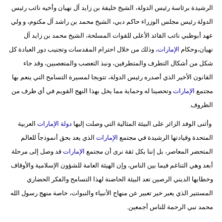
مدوَّنات
الرشيدة برئاسة رئيس الدولة، الشيخ خليفة بن زايد آل نهيان وأخيه نائب رئيس
الدولة رئيس مجلس الوزراء حاكم دبي، الشيخ محمد بن راشد آل مكتوم، و ولي
أبراج
عهد أبوظبي نائب القائد الأعلى للقوات المسلحة، الشيخ محمد بن زايد آل
نهيان،وحكام
الإمارات
، وذلك من خلال احترام المقدسات وتجنيب دور العبادة كل
فيديو
شكل من أشكال التطرف والمتطرفين، ونبذ التعصب والمتعصبين، وقد جاء
سيارات
القانون الأخير الذي أصدره رئيس الدولة، تتويجا لمسيرة التسامح التي ينعم بها
مجتمع
الإمارات
وتحصينا له وحماية مما يخل بهذا النهج القويم في أي ظرف من
الظروف.
وأثنى الوفد الزائر على البيئة المثالية التي وصلت إليها
دولة
الإمارات
العربية
المتحدة وقيادتها الرشيدة في مجتمع
الإمارات
الذي يعد بحق أنموذجاً للعالم
المتحضر المعاصر، بل إننا بكل ثقة نرى أن مجتمع
الإمارات
قد وصل إلى مرحلة
أبعد وهي التناغم فيما بين الناس، وإن الهيئة العامة للشؤون الإسلامية والأوقاف
وخطابها الديني الرصين تعد البيئة الحاضنة لهذا التسامح والفكر الحضاري
المستنير الذي يعبر خير تعبير عن منهاج الأنبياء والنبوات، خاصة منهج رسول الله
محمد نبي الرحمة للناس أجمعين.