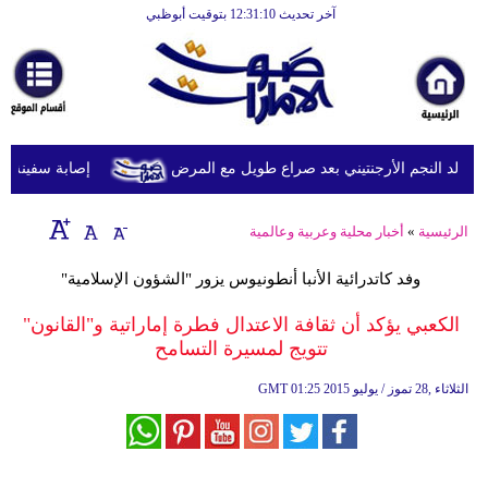
آخر تحديث 12:31:10 بتوقيت أبوظبي
الرئيسية
أخبارعاجلة
رياضة
ثقافة
د النجم الأرجنتيني بعد صراع طويل مع المرض
إصابة سفينة شحن
إقتصاد
الرئيسية
»
أخبار محلية وعربية وعالمية
فن
وفد كاتدرائية الأنبا أنطونيوس يزور "الشؤون الإسلامية"
وموسيقى
الكعبي يؤكد أن ثقافة الاعتدال فطرة إماراتية و"القانون"
أزياء
تتويج لمسيرة التسامح
صحة
01:25 2015 الثلاثاء ,28 تموز / يوليو
GMT
وتغذية
سياحة