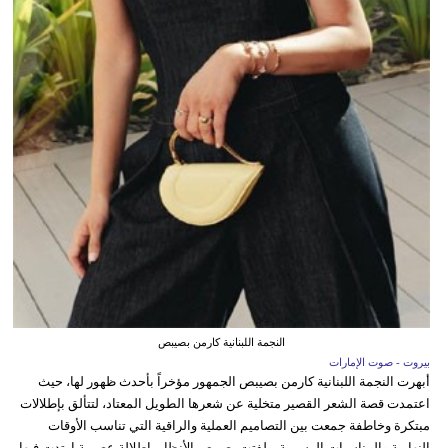
النجمة اللبنانية كارمن بصيبص
بيروت - صوت الإمارات
أبهرت النجمة اللبنانية كارمن بصيبص الجمهور مؤخراً بأحدث ظهور لها، حيث
اعتمدت قصة الشعر القصير متخلية عن شعرها الطويل المعتاد، لتتألق بإطلالات
مبتكرة وخاطفة جمعت بين التصاميم العملية والراقية التي تناسب الأوقات
النهارية والمناسبات الرسمية. ولفتت بصيبص الأنظار بإطلالة عصرية ارتدت فيها