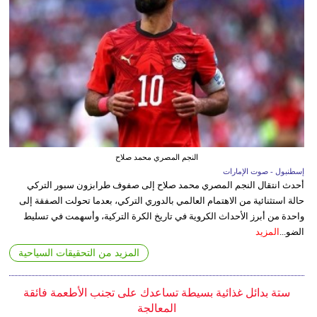
النجم المصري محمد صلاح
إسطنبول - صوت الإمارات
أحدث انتقال النجم المصري محمد صلاح إلى صفوف طرابزون سبور التركي
حالة استثنائية من الاهتمام العالمي بالدوري التركي، بعدما تحولت الصفقة إلى
واحدة من أبرز الأحداث الكروية في تاريخ الكرة التركية، وأسهمت في تسليط
الضو...
المزيد
المزيد من التحقيقات السياحية
ستة بدائل غذائية بسيطة تساعدك على تجنب الأطعمة فائقة
المعالجة