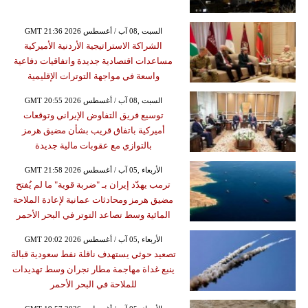
GMT 21:36 2026 السبت ,08 آب / أغسطس
الشراكة الاستراتيجية الأردنية الأميركية
مساعدات اقتصادية جديدة واتفاقيات دفاعية
واسعة في مواجهة التوترات الإقليمية
GMT 20:55 2026 السبت ,08 آب / أغسطس
توسيع فريق التفاوض الإيراني وتوقعات
أميركية باتفاق قريب بشأن مضيق هرمز
بالتوازي مع عقوبات مالية جديدة
GMT 21:58 2026 الأربعاء ,05 آب / أغسطس
ترمب يهدّد إيران بـ "ضربة قوية" ما لم يُفتح
مضيق هرمز ومحادثات عمانية لإعادة الملاحة
المائية وسط تصاعد التوتر في البحر الأحمر
GMT 20:02 2026 الأربعاء ,05 آب / أغسطس
تصعيد حوثي يستهدف ناقلة نفط سعودية قبالة
ينبع غداة مهاجمة مطار نجران وسط تهديدات
للملاحة في البحر الأحمر