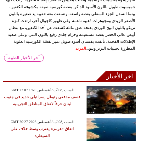
جمبسوت طويل باللون الأسود الداكن بقصة كورسيه ضيقة مكشوفة الكتفين،
بينما انسدل الجزء السفلي بقصة واسعة، ونسقت معه حقيبة يد صغيرة باللون
الأصفر الزبدي ومجوهرات ذهبية ناعمة. وفي ظهور كاجوال آخر، ارتدت كنزة
تريكو باللون البيج الوردي بفتحة عنق مائلة كشفت عن أحد الكتفين، مع بنطال
أبيض عالي الخصر بقصة مستقيمة وحزام جلدي رفيع باللون البني. وعلى صعيد
الإطلالات الفخمة، تألقت بفستان أسود طويل تميز بقصّة الكورسيه العلوية
المطرزة بحبيبات الترتر وتنو...
المزيد
آخر الأخبار الطبية
آخر الأخبار
GMT 22:07 1970 السبت ,08 آب / أغسطس
قصف مدفعي وتوغل إسرائيلي جديد في جنوب
لبنان خرقاً لاتفاق المناطق التجريبية
GMT 20:27 2026 السبت ,08 آب / أغسطس
اتفاق «هرمز» يقترب وسط خلاف على
السيطرة