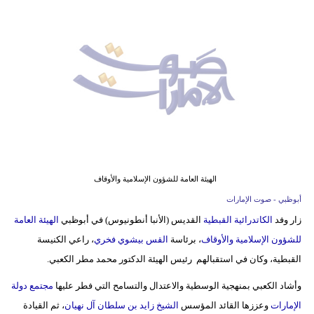
وسفر
ديكور
أخبار
إعلام
تعليم
مرأة
الهيئة العامة للشؤون الإسلامية والأوقاف
أزياء
أبوظبي - صوت الإمارات
إسلامية
زار وفد
الكاتدرائية القبطية
القديس (الأنبا أنطونيوس) في أبوظبي
الهيئة العامة
للشؤون الإسلامية والأوقاف
، برئاسة
القس بيشوي فخري
، راعي الكنيسة
علوم
القبطية، وكان في استقبالهم رئيس الهيئة الدكتور محمد مطر الكعبي.
وتكنولوجيا
وأشاد الكعبي بمنهجية الوسطية والاعتدال والتسامح التي فطر عليها
مجتمع دولة
بيئة
الإمارات
وعززها القائد المؤسس
الشيخ زايد بن سلطان آل نهيان
، ثم القيادة