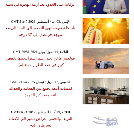
الرقابة على الحدود بعد أزمة الهجرة في سبتة
GMT 21:47 2026 الإثنين ,03 آب / أغسطس
بلجيكا ترفع مستوى التحذير إلى البرتقالي مع
موجة حر تصل إلى 37 درجة
GMT 20:51 2026 الثلاثاء ,14 تموز / يوليو
فولكس فاغن تعيد رسم استراتيجيتها بخفض
كبير في عدد الطرازات عالميًا
GMT 21:54 2025 الخميس ,17 إبريل / نيسان
لمسات أنيقة تجمع بين الفخامة والحداثة
لتصاميم ركن القهوة
GMT 06:21 2017 الثلاثاء ,29 آب / أغسطس
النزيف والحمى أعراض تشير الي الاصابة
بسرطان الدم