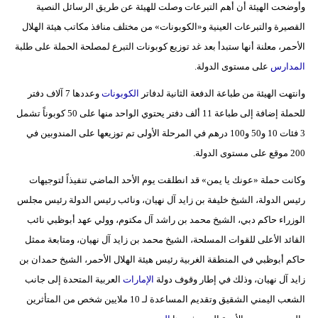
وأوضحت الهيئة أن أهم التبرعات وصلت للهيئة عن طريق الرسائل النصية
مدوَّنات
القصيرة والتبرعات العينية و«الكوبونات» من مختلف منافذ مكاتب هيئة الهلال
أبراج
الأحمر، معلنة أنها ستبدأ بعد غد توزيع كوبونات التبرع لمصلحة الحملة على طلبة
المدارس
على مستوى الدولة.
فيديو
وانتهت الهيئة من طباعة الدفعة الثانية لدفاتر
الكوبونات
وعددها 7 آلاف دفتر
سيارات
للحملة إضافة إلى طباعة 11 ألف دفتر يحتوي الواحد منها على 50 كوبوناً تشمل
3 فئات 10 و50 و100 درهم في المرحلة الأولى تم توزيعها على المندوبين في
200 موقع على مستوى الدولة.
وكانت حملة «عونك يا يمن» قد انطلقت يوم الأحد الماضي تنفيذاً لتوجيهات
رئيس الدولة، الشيخ خليفة بن زايد آل نهيان، ونائب رئيس الدولة رئيس مجلس
الوزراء حاكم دبي، الشيخ محمد بن راشد آل مكتوم، وولي عهد أبوظبي نائب
القائد الأعلى للقوات المسلحة، الشيخ محمد بن زايد آل نهيان، ومتابعة ممثل
حاكم أبوظبي في المنطقة الغربية رئيس هيئة الهلال الأحمر، الشيخ حمدان بن
زايد آل نهيان، وذلك في إطار وقوف دولة
الإمارات
العربية المتحدة إلى جانب
الشعب اليمني الشقيق وتقديم المساعدة لـ 10 ملايين شخص من المتأثرين