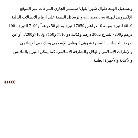
وتستقبل الهيئة طوال شهر أيلول/ سبتمبر الجاري التبرعات عبر الموقع
الإلكتروني للهيئة emiratesrc.ae والرسائل النصية على أرقام الاتصالات التالية
4010 للتبرع بقيمة 10 دراهم و7050 للتبرع بمبلغ 50 درهماً و7100 للتبرع بـ100
درهم و7200 للتبرع بـ200 درهم وكذلك دو 7110 و7150 و7100و7200، أو عن
طريق الحسابات المصرفية وهي أبوظبي الإسلامي وبنك دبي الإسلامي
والإمارات الإسلامي والهلال والشارقة الإسلامي، كما يمكن التبرع بالملابس
والأغذية والأجهزة الطبية.