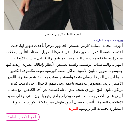
النجمة اللبنانية كارمن بصيبص
بيروت - صوت الإمارات
أبهرت النجمة اللبنانية كارمن بصيبص الجمهور مؤخراً بأحدث ظهور لها، حيث
اعتمدت قصة الشعر القصير متخلية عن شعرها الطويل المعتاد، لتتألق بإطلالات
مبتكرة وخاطفة جمعت بين التصاميم العملية والراقية التي تناسب الأوقات
النهارية والمناسبات الرسمية. ولفتت بصيبص الأنظار بإطلالة عصرية ارتدت فيها
جمبسوت طويل باللون الأسود الداكن بقصة كورسيه ضيقة مكشوفة الكتفين،
بينما انسدل الجزء السفلي بقصة واسعة، ونسقت معه حقيبة يد صغيرة باللون
الأصفر الزبدي ومجوهرات ذهبية ناعمة. وفي ظهور كاجوال آخر، ارتدت كنزة
تريكو باللون البيج الوردي بفتحة عنق مائلة كشفت عن أحد الكتفين، مع بنطال
أبيض عالي الخصر بقصة مستقيمة وحزام جلدي رفيع باللون البني. وعلى صعيد
الإطلالات الفخمة، تألقت بفستان أسود طويل تميز بقصّة الكورسيه العلوية
المطرزة بحبيبات الترتر وتنو...
المزيد
آخر الأخبار الطبية