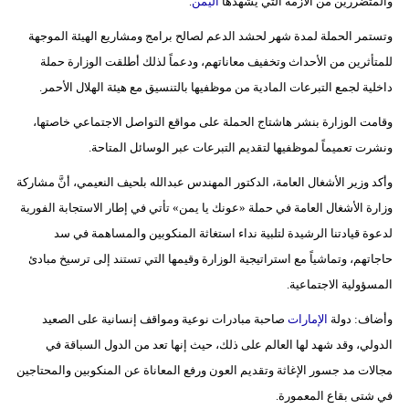
والمتضررين من الأزمة التي يشهدها
اليمن
.
وتستمر الحملة لمدة شهر لحشد الدعم لصالح برامج ومشاريع الهيئة الموجهة
للمتأثرين من الأحداث وتخفيف معاناتهم، ودعماً لذلك أطلقت الوزارة حملة
داخلية لجمع التبرعات المادية من موظفيها بالتنسيق مع هيئة الهلال الأحمر.
وقامت الوزارة بنشر هاشتاج الحملة على مواقع التواصل الاجتماعي خاصتها،
ونشرت تعميماً لموظفيها لتقديم التبرعات عبر الوسائل المتاحة.
وأكد وزير الأشغال العامة، الدكتور المهندس عبدالله بلحيف النعيمي، أنَّ مشاركة
وزارة الأشغال العامة في حملة «عونك يا يمن» تأتي في إطار الاستجابة الفورية
لدعوة قيادتنا الرشيدة لتلبية نداء استغاثة المنكوبين والمساهمة في سد
حاجاتهم، وتماشياً مع استراتيجية الوزارة وقيمها التي تستند إلى ترسيخ مبادئ
المسؤولية الاجتماعية.
وأضاف: دولة
الإمارات
صاحبة مبادرات نوعية ومواقف إنسانية على الصعيد
الدولي، وقد شهد لها العالم على ذلك، حيث إنها تعد من الدول السباقة في
مجالات مد جسور الإغاثة وتقديم العون ورفع المعاناة عن المنكوبين والمحتاجين
في شتى بقاع المعمورة.