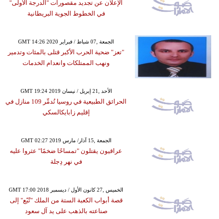
الإعلان عن تجديد مقصورات "الدرجة الأولى"
في الخطوط الجوية البريطانية
GMT 14:26 2020 الجمعة ,07 شباط / فبراير
"تعز" ضحية الحرب الأكبر قتلى بالمئات وتدمير
ونهب الممتلكات وانعدام الخدمات
GMT 19:24 2019 الأحد ,21 إبريل / نيسان
الحرائق الطبيعية في روسيا تُدمِّر 109 منازل في
إقليم زابايكالسكي
GMT 02:27 2019 الجمعة ,15 آذار/ مارس
عراقيون يقتلون "تمساحًا ضخمًا" عثروا عليه
في نهر دِجلة
GMT 17:00 2018 الخميس ,27 كانون الأول / ديسمبر
قصة أبواب الكعبة الستة من الملك "تُبّع" إلى
صناعته بالذهب على يد آل سعود