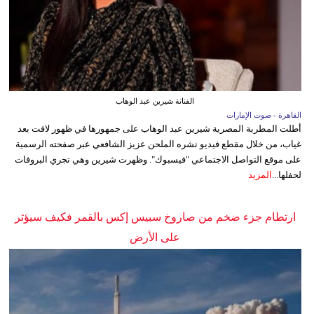
الفنانة شيرين عبد الوهاب
القاهرة - صوت الإمارات
أطلت المطربة المصرية شيرين عبد الوهاب على جمهورها في ظهور لافت بعد
غياب، من خلال مقطع فيديو نشره الملحن عزيز الشافعي عبر صفحته الرسمية
على موقع التواصل الاجتماعي "فيسبوك". وظهرت شيرين وهي تجري البروفات
لحفلها...
المزيد
ارتطام جزء ضخم من صاروخ سبيس إكس بالقمر فكيف سيؤثر
على الأرض