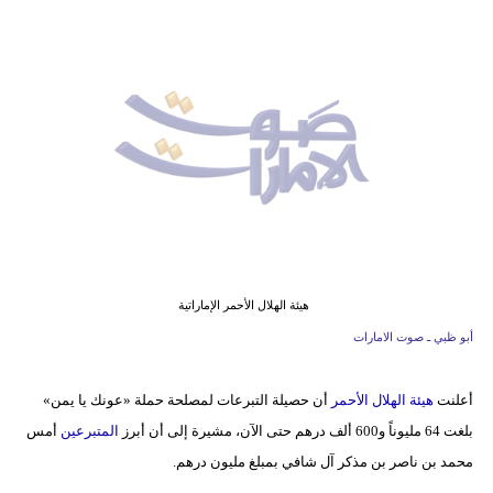
وسفر
ديكور
أخبار
إعلام
تعليم
مرأة
أزياء
هيئة الهلال الأحمر الإماراتية
إسلامية
أبو ظبي ـ صوت الامارات
علوم
أعلنت
هيئة الهلال الأحمر
أن حصيلة التبرعات لمصلحة حملة «عونك يا يمن»
وتكنولوجيا
بلغت 64 مليوناً و600 ألف درهم حتى الآن، مشيرة إلى أن أبرز
المتبرعين
أمس
بيئة
محمد بن ناصر بن مذكر آل شافي بمبلغ مليون درهم.