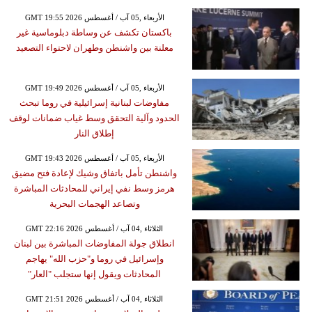
GMT 19:55 2026 الأربعاء ,05 آب / أغسطس
باكستان تكشف عن وساطة دبلوماسية غير
معلنة بين واشنطن وطهران لاحتواء التصعيد
GMT 19:49 2026 الأربعاء ,05 آب / أغسطس
مفاوضات لبنانية إسرائيلية في روما تبحث
الحدود وآلية التحقق وسط غياب ضمانات لوقف
إطلاق النار
GMT 19:43 2026 الأربعاء ,05 آب / أغسطس
واشنطن تأمل باتفاق وشيك لإعادة فتح مضيق
هرمز وسط نفي إيراني للمحادثات المباشرة
وتصاعد الهجمات البحرية
GMT 22:16 2026 الثلاثاء ,04 آب / أغسطس
انطلاق جولة المفاوضات المباشرة بين لبنان
وإسرائيل في روما و"حزب الله" يهاجم
المحادثات ويقول إنها ستجلب "العار"
GMT 21:51 2026 الثلاثاء ,04 آب / أغسطس