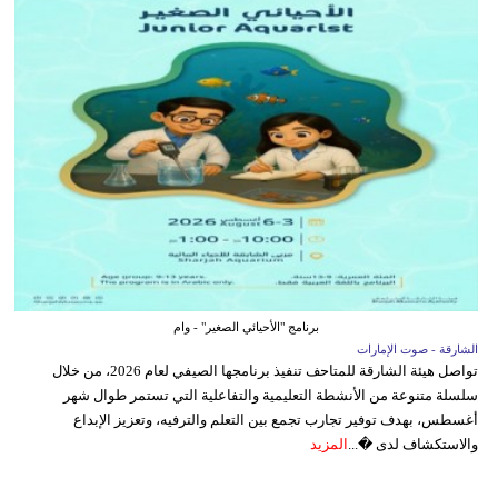
برنامج "الأحيائي الصغير" - وام
الشارقة - صوت الإمارات
تواصل هيئة الشارقة للمتاحف تنفيذ برنامجها الصيفي لعام 2026، من خلال
سلسلة متنوعة من الأنشطة التعليمية والتفاعلية التي تستمر طوال شهر
أغسطس، بهدف توفير تجارب تجمع بين التعلم والترفيه، وتعزيز الإبداع
والاستكشاف لدى �...
المزيد