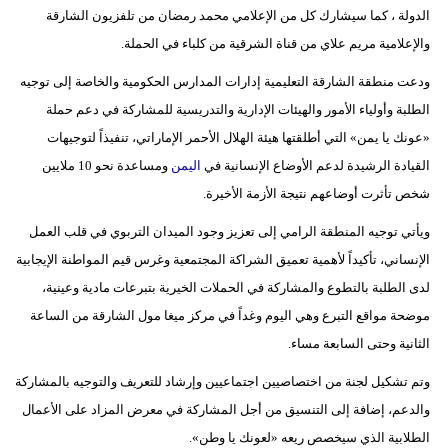
الدولة ، كما سيشارك كل من الإعلامي محمد رمضان من تلفزيون الشارقة
والإعلامية مريم علاي من قناة الشرقية من كلباء في الحملة.
ودعت منطقة الشارقة التعليمية إدارات المدارس الحكومية والخاصة إلى توجيه
الطلبة وأولياء الأمور والهيئات الإدارية والتدريسية للمشاركة في دعم حملة
«عونك يا يمن» التي أطلقتها هيئة الهلال الأحمر الإماراتي، تنفيذاً لتوجيهات
القيادة الرشيدة لدعم الأوضاع الإنسانية في
اليمن
ومساعدة نحو 10 ملايين
شخص تأثرت أوضاعهم نتيجة الأزمة الأخيرة.
ويأتي توجيه المنطقة الرامي إلى تعزيز وجود الميدان التربوي في قلب العمل
الإنساني، تأكيداً لأهمية تعميق الشراكة المجتمعية وغرس قيم المواطنة الإيجابية
لدى الطلبة بالتطوع والمشاركة في الحملات الخيرية بتبرعات مادية وعينية،
موضحة مواقع التبرع وهي اليوم وغداً في مركز ميغا مول الشارقة من الساعة
الثانية وحتى السابعة مساء.
وتم تشكيل لجنة من اختصاصيين اجتماعيين وإرشاد للتعريف والتوجيه بالمشاركة
والدعم، إضافة إلى التنسيق من أجل المشاركة في معرض المزاد على الأعمال
الطلابية الذي سيخصص ريعه «لعونك يا وطن».