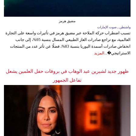
مضيق هرمز
واشنطن ـ صوت الإمارات
تسبب اضطراب حركة الملاحة عبر مضيق هرمز في تأثيرات واسعة على التجارة
العالمية، مع تراجع صادرات الغاز الطبيعي المسال بنسبة 95%، إلى جانب
انخفاض صادرات أسمدة اليوريا بنسبة 83%، فضلًا عن تأثر عدد من المنتجات
الاستراتيجي�...
المزيد
ظهور جديد لشيرين عبد الوهاب في بروفات حفل العلمين يشعل
تفاعل الجمهور