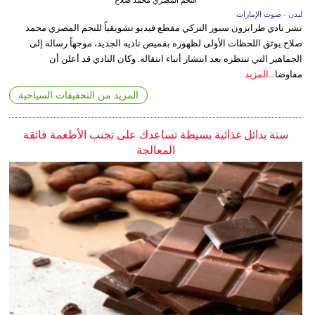
النجم المصري محمد صلاح
لندن - صوت الإمارات
نشر نادي طرابزون سبور التركي مقطع فيديو تشويقياً للنجم المصري محمد
صلاح يوثق اللحظات الأولى لظهوره بقميص ناديه الجديد، موجهاً رسالة إلى
الجماهير التي تنتظره بعد انتشار أنباء انتقاله. وكان النادي قد أعلن أن
مفاوضا...
المزيد
المزيد من التحقيقات السياحية
ستة بدائل غذائية بسيطة تساعدك على تجنب الأطعمة فائقة
المعالجة