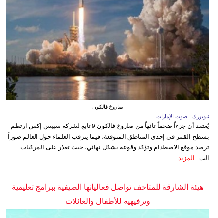
صاروخ فالكون
نيويورك - صوت الإمارات
يُعتقد أن جزءاً ضخماً تائهاً من صاروخ فالكون 9 تابع لشركة سبيس إكس ارتطم
بسطح القمر في إحدى المناطق المتوقعة، فيما يترقب العلماء حول العالم صوراً
ترصد موقع الاصطدام وتؤكد وقوعه بشكل نهائي، حيث تعذر على المركبات
الت...
المزيد
هيئة الشارقة للمتاحف تواصل فعالياتها الصيفية ببرامج تعليمية
وترفيهية للأطفال والعائلات