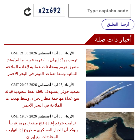
أرسل التعليق
أخبار ذات صلة
GMT 21:58 2026 الأربعاء ,05 آب / أغسطس
ترمب يهدّد إيران بـ "ضربة قوية" ما لم يُفتح
مضيق هرمز ومحادثات عمانية لإعادة الملاحة
المائية وسط تصاعد التوتر في البحر الأحمر
GMT 20:02 2026 الأربعاء ,05 آب / أغسطس
تصعيد حوثي يستهدف ناقلة نفط سعودية قبالة
ينبع غداة مهاجمة مطار نجران وسط تهديدات
للملاحة في البحر الأحمر
GMT 19:57 2026 الأربعاء ,05 آب / أغسطس
ترامب يتوقع إعادة فتح مضيق هرمز قريباً
ويؤكد أن الخيار العسكري مطروح إذا انهارت
المحادثات مع إيران