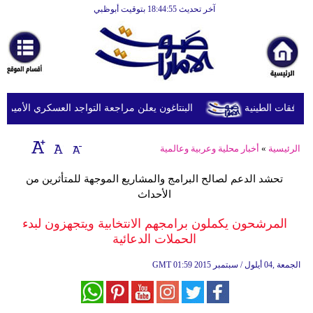
آخر تحديث 18:44:55 بتوقيت أبوظبي
الرئيسية
أخبارعاجلة
رياضة
ثقافة
البنتاغون يعلن مراجعة التواجد العسكري الأميركي في
إقتصاد
الرئيسية
»
أخبار محلية وعربية وعالمية
فن
تحشد الدعم لصالح البرامج والمشاريع الموجهة للمتأثرين من
وموسيقى
الأحداث
أزياء
المرشحون يكملون برامجهم الانتخابية ويتجهزون لبدء
الحملات الدعائية
صحة
01:59 2015 الجمعة ,04 أيلول / سبتمبر
GMT
وتغذية
سياحة