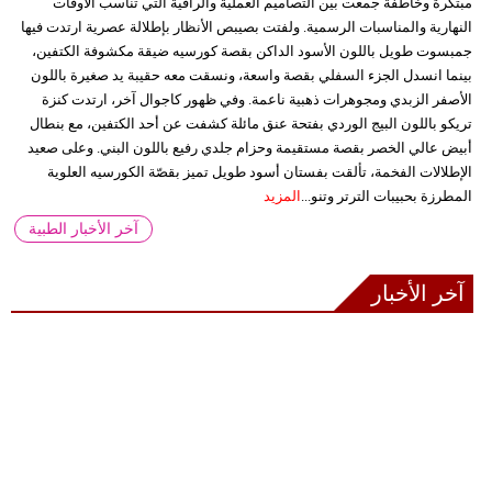
مبتكرة وخاطفة جمعت بين التصاميم العملية والراقية التي تناسب الأوقات
النهارية والمناسبات الرسمية. ولفتت بصيبص الأنظار بإطلالة عصرية ارتدت فيها
جمبسوت طويل باللون الأسود الداكن بقصة كورسيه ضيقة مكشوفة الكتفين،
بينما انسدل الجزء السفلي بقصة واسعة، ونسقت معه حقيبة يد صغيرة باللون
الأصفر الزبدي ومجوهرات ذهبية ناعمة. وفي ظهور كاجوال آخر، ارتدت كنزة
تريكو باللون البيج الوردي بفتحة عنق مائلة كشفت عن أحد الكتفين، مع بنطال
أبيض عالي الخصر بقصة مستقيمة وحزام جلدي رفيع باللون البني. وعلى صعيد
الإطلالات الفخمة، تألقت بفستان أسود طويل تميز بقصّة الكورسيه العلوية
المطرزة بحبيبات الترتر وتنو...
المزيد
آخر الأخبار الطبية
آخر الأخبار