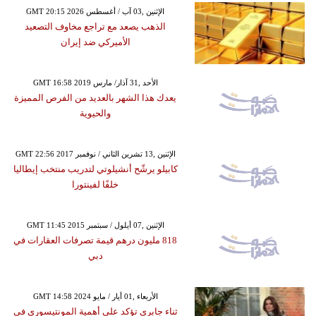
GMT 20:15 2026 الإثنين ,03 آب / أغسطس
الذهب يصعد مع تراجع مخاوف التصعيد
الأميركي ضد إيران
GMT 16:58 2019 الأحد ,31 آذار/ مارس
يعدك هذا الشهر بالعديد من الفرص المميزة
والحيوية
GMT 22:56 2017 الإثنين ,13 تشرين الثاني / نوفمبر
كابيلو يرشّح أنشيلوتي لتدريب منتخب إيطاليا
خلفًا لفينتورا
GMT 11:45 2015 الإثنين ,07 أيلول / سبتمبر
818 مليون درهم قيمة تصرفات العقارات في
دبي
GMT 14:58 2024 الأربعاء ,01 أيار / مايو
ثناء جابري تؤكد على أهمية المونتيسوري في