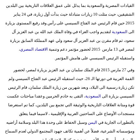
القيادات المصرية والسعودية بما يدلل على عمق العلاقات التاريخية بين البلدين
الشقيقين، حيث مثلت 10 زيارات متبادلة حيث بدأت أول زيارة، في 24 يناير
2015 حين قام الرئيس عبد الفتاح السيسي على رأس وفد رفيع المستوى بزيارة
الى
السعودية
لتقديم واجب العزاء في وفاة الملك عبد الله بن عبد العزيز آل
سعود، ثم قام مقرن بن عبد العزير آل سعود ولي عهد المملكة السابق بزيارة
لمصر في 13 مارس 2015 لحضور مؤتمر دعم وتنمية
الاقتصاد المصري
،
واستقبله الرئيس السيسىي على هامش المؤتمر.
وفي 27 مارس 2015 قام الملك سلمان بن عبد العزيز بزيارة لمصر، لحضور
القمة العربية في دورتها الـ 26، حيث استقبله الرئيس عبد الفتاح السيسي ولم
تكن زيارة رسمية الى البلاد، وبعد شهرين من زيارة الملك سلمان، قام الرئيس
السيسي بزيارة الى
السعودية
، التقى به خادم الحرمين وعقدا مباحثات عكست
قوة ومتانة العلاقات التاريخية والوثيقة التي تجمع بين البلدين، كما تم استعرضا
مستجدات الأوضاع على الساحتين العربية والإقليمية ، لاسيما فيما يتعلق
بالتطورات الجارية في
اليمن
وسبل الحفاظ على وحدة هذا البلد وسلامة أراضيه
ومؤسساته الشرعية، فضلاً عن أهمية تكاتف جهود المجتمع الدولي لعدم السماح
بالمساس بأمن البحر الأحمر وتهديد حركة الملاحة الدولية.