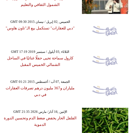
الشمول الثقافي والتعليم
GMT 09:30 2015 الخميس ,02 إبريل / نيسان
"دبي للعقارات" تستكمل بيع الـ"تاون هاوس"
GMT 17:19 2019 الثلاثاء ,03 أيلول / سبتمبر
كارول سماحة تحيى حفلًا غنائيًا في الساحل
الشمالي الخميس المقبل
GMT 01:21 2015 الجمعة ,07 آب / أغسطس
ملياران و367 مليون درهم تصرفات العقارات
في دبي
GMT 21:35 2026 الإثنين ,16 آذار/ مارس
الفلفل الحار يخفض ضغط الدم وتحسين الدورة
الدموية