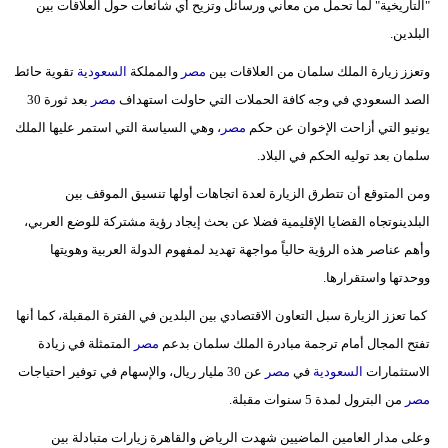
"التاريخية" لما تحمل من معاني ورسائل وتزيح أي شائعات حول العلاقات بين
مدوَّنات
البلدين.
أبراج
وتعزز زيارة الملك سلمان من العلاقات بين
مصر
والمملكة
السعودية
تقوية حائط
الصد السعودي في وجه كافة الحملات التي حاولت استهداف
مصر
بعد ثورة 30
فيديو
يونيو التي أزاحت الإخوان عن حكم
مصر
، وهي السياسة التي استمر عليها الملك
سيارات
سلمان بعد توليه الحكم في البلاد.
ومن المتوقع أن تتطرق الزيارة لعدة اتجاهات أولها تنسيق الموقف بين
البلدينوتجاه القضايا الإقليمية فضلا عن بحث إيجاد رؤية مشتركة للوضع العربي،
وأهم عناصر هذه الرؤية حالياً مواجهة تهديد لمفهوم الدولة العربية وهويتها
ووحدتها واستقرارها.
كما تعزز الزيارة سبل التعاون الاقتصادي بين البلدين في الفترة المقبلة، كما أنها
تفتح المجال أمام ترجمة مبادرة الملك سلمان بدعم
مصر
المتمثلة في زيادة
الاستثمارات
السعودية
في
مصر
عن 30 مليار ريال، والإسهام في توفير احتياجات
مصر
من البترول لمدة 5 سنوات مقبلة.
وعلى مدار العامين الماضيين شهدت الرياض والقاهرة زيارات متبادلة بين