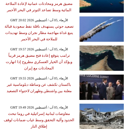
مضيق هرمز ومحادثات عمانية لإعادة الملاحة
المائية وسط تصاعد التوتر في البحر الأحمر
GMT 20:02 2026 الأربعاء ,05 آب / أغسطس
تصعيد حوثي يستهدف ناقلة نفط سعودية قبالة
ينبع غداة مهاجمة مطار نجران وسط تهديدات
للملاحة في البحر الأحمر
GMT 19:57 2026 الأربعاء ,05 آب / أغسطس
ترامب يتوقع إعادة فتح مضيق هرمز قريباً
ويؤكد أن الخيار العسكري مطروح إذا انهارت
المحادثات مع إيران
GMT 19:55 2026 الأربعاء ,05 آب / أغسطس
باكستان تكشف عن وساطة دبلوماسية غير
معلنة بين واشنطن وطهران لاحتواء التصعيد
GMT 19:49 2026 الأربعاء ,05 آب / أغسطس
مفاوضات لبنانية إسرائيلية في روما تبحث
الحدود وآلية التحقق وسط غياب ضمانات لوقف
إطلاق النار