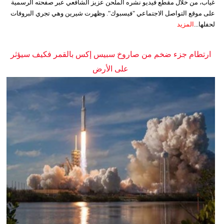
غياب، من خلال مقطع فيديو نشره الملحن عزيز الشافعي عبر صفحته الرسمية
على موقع التواصل الاجتماعي "فيسبوك". وظهرت شيرين وهي تجري البروفات
لحفلها...
المزيد
ارتطام جزء ضخم من صاروخ سبيس إكس بالقمر فكيف سيؤثر
على الأرض