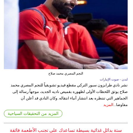
النجم المصري محمد صلاح
لندن - صوت الإمارات
نشر نادي طرابزون سبور التركي مقطع فيديو تشويقياً للنجم المصري محمد
صلاح يوثق اللحظات الأولى لظهوره بقميص ناديه الجديد، موجهاً رسالة إلى
الجماهير التي تنتظره بعد انتشار أنباء انتقاله. وكان النادي قد أعلن أن
مفاوضا...
المزيد
المزيد من التحقيقات السياحية
ستة بدائل غذائية بسيطة تساعدك على تجنب الأطعمة فائقة