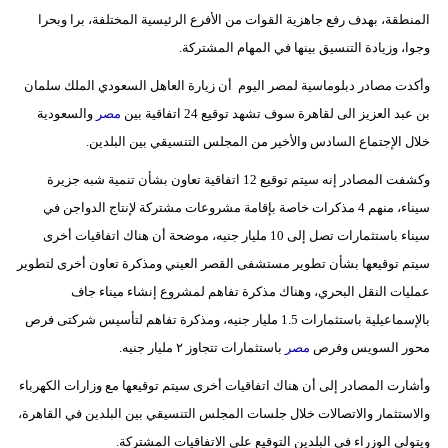
المنطقة، بهدف رفع جاهزية القوات من الأفرع الرئيسية المختلفة، برا وبحرا
وجوا، وزيادة التنسيق بينها في المهام المشتركة.
وأكدت مصادر دبلوماسية لمصر اليوم أن زيارة العاهل السعودي الملك سلمان
بن عبد العزيز الى لقاهرة سوف تشهد توقيع 24 اتفاقية بين
مصر
والسعودية
خلال الإجتماع السادس والأخير من المجلس التنسيقي بين البلدين.
وكشفت المصادر إنه سيتم توقيع 12 اتفاقية تعاون بشأن تنمية شبه جزيرة
سيناء، منهم 4 مذكرات خاصة بإقامة مشروعات مشتركة لإنتاج الدواجن في
سيناء باستثمارات تصل إلى 10 مليار جنيه، موضحة أن هناك اتفاقيات أخرى
سيتم توقيعها بشأن تطوير مستشفى القصر العيني ومذكرة تعاون أخرى لتطوير
عمليات النقل البحري، وهناك مذكرة تفاهم لمشروع إنشاء ميناء جاف
بالإسماعيلية باستثمارات 1.5 مليار جنيه، ومذكرة تفاهم لتأسيس شركتى فرص
محور السويس وفرص
مصر
باستثمارات تتجاوز ٢ مليار جنيه.
وأشارت المصادر إلى أن هناك اتفاقيات أخرى سيتم توقيعها مع وزارات الكهرباء
والاستثمار والاتصالات خلال جلسات المجلس التنسيقي بين البلدين في القاهرة،
ويتولى الوزراء في البلدين التوقيع على الاتفاقيات المشتركة.