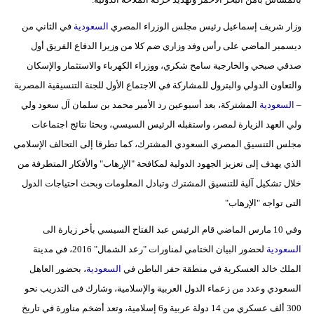
وزار شريف إسماعيل رئيس مجلس الوزراء المصري
السعودية
في الثاني من
ديسمبر الماضي على رأس وفد وزاري ضم كلا من وزيرا الدفاع الفريق أول
صدقي صبحي والخارجية سامح شكري، ووزراء الكهرباء والاستثمار والإسكان
والتعاون الدولي والبترول للمشاركة في الاجتماع الأول للجنة التنسيقية المصرية
–
السعودية
المشتركة، بعد أسبوعين رد الأمير محمد بن سلمان آل سعود ولي
ولي العهد الزيارة لمصر، واستقبله الرئيس السيسي، وبحثا نتائج اجتماعات
مجلس التنسيق المصري السعودي المشترك، كما تطرقا إلى التحالف الإسلامي
الذي يهدف إلى تعزيز الجهود الدولية لمكافحة "الإرهاب" والأفكار المتطرفة من
خلال تشكيل آلية للتنسيق المشترك وتبادل المعلومات وبحث احتياجات الدول
التى تواجه "الإرهاب"
وفي 10 مارس الماضي قام الرئيس عبد الفتاح السيسي بأخر زيارة الى
السعودية
لحضور البيان الختامي لمناورات "رعد الشمال" 2016، في مدينة
الملك خالد العسكرية في منطقة حفر الباطن في
السعودية
، بحضور العاهل
السعودي وعدد من زعماء الدول العربية والإسلامية، وشارك فى التدريب نحو
300 ألف عسكري من 14 دولة عربية و6 إسلامية، وتعد أضخم مناورة في تاريخ