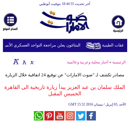
آخر تحديث 18:44:55 بتوقيت أبوظبي
الرئيسية
أخبارعاجلة
رياضة
ثقافة
البنتاغون يعلن مراجعة التواجد العسكري الأميركي في
إقتصاد
الرئيسية
»
أخبار محلية وعربية وعالمية
فن
مصادر تكشف لـ "صوت الامارات" عن توقيع 24 اتفاقية خلال الزيارة
وموسيقى
الملك سلمان بن عبد العزيز يبدأ زيارة تاريخية الى القاهرة
أزياء
الخميس المقبل
صحة
15:52 2016 الأحد ,03 إبريل / نيسان
GMT
وتغذية
سياحة