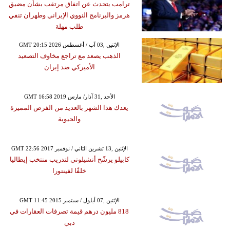
ترامب يتحدث عن اتفاق مرتقب بشأن مضيق
هرمز والبرنامج النووي الإيراني وطهران تنفي
طلب مهلة
GMT 20:15 2026 الإثنين ,03 آب / أغسطس
الذهب يصعد مع تراجع مخاوف التصعيد
الأميركي ضد إيران
GMT 16:58 2019 الأحد ,31 آذار/ مارس
يعدك هذا الشهر بالعديد من الفرص المميزة
والحيوية
GMT 22:56 2017 الإثنين ,13 تشرين الثاني / نوفمبر
كابيلو يرشّح أنشيلوتي لتدريب منتخب إيطاليا
خلفًا لفينتورا
GMT 11:45 2015 الإثنين ,07 أيلول / سبتمبر
818 مليون درهم قيمة تصرفات العقارات في
دبي