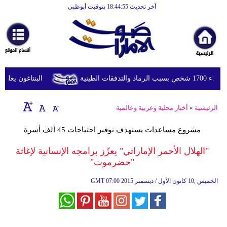
آخر تحديث 18:44:55 بتوقيت أبوظبي
الرئيسية
أخبارعاجلة
رياضة
ثقافة
لطينية
البنتاغون يعلن مر
إقتصاد
الرئيسية
»
أخبار محلية وعربية وعالمية
فن
مشروع مساعدات يستهدف توفير احتياجات 45 ألف أسرة
وموسيقى
"الهلال الأحمر الإماراتي" يعزّز برامجه الإنسانية لإغاثة
أزياء
"حضرموت"
صحة
07:00 2015 الخميس ,10 كانون الأول / ديسمبر
GMT
وتغذية
سياحة