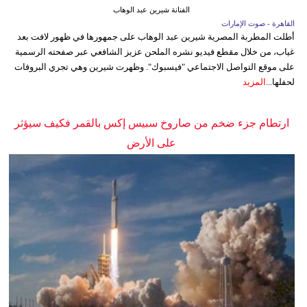
الفنانة شيرين عبد الوهاب
القاهرة - صوت الإمارات
أطلت المطربة المصرية شيرين عبد الوهاب على جمهورها في ظهور لافت بعد
غياب، من خلال مقطع فيديو نشره الملحن عزيز الشافعي عبر صفحته الرسمية
على موقع التواصل الاجتماعي "فيسبوك". وظهرت شيرين وهي تجري البروفات
لحفلها...
المزيد
ارتطام جزء ضخم من صاروخ سبيس إكس بالقمر فكيف سيؤثر
على الأرض