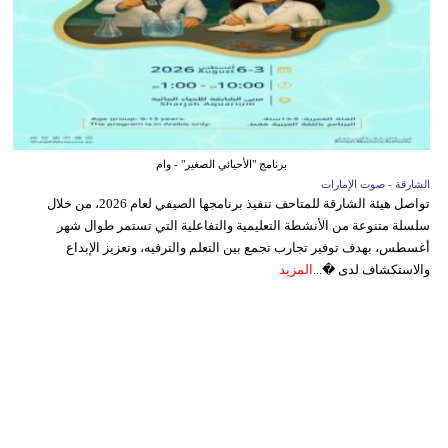
برنامج "الأحيائي الصغير" - وام
الشارقة - صوت الإمارات
تواصل هيئة الشارقة للمتاحف تنفيذ برنامجها الصيفي لعام 2026، من خلال
سلسلة متنوعة من الأنشطة التعليمية والتفاعلية التي تستمر طوال شهر
أغسطس، بهدف توفير تجارب تجمع بين التعلم والترفيه، وتعزيز الإبداع
والاستكشاف لدى �...
المزيد