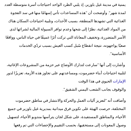
مدوَّنات
يمنية في مدينة غيل باوزير، إذ يلبي الطرد الواحد احتياجات أسرة متوسطة العدد
لمدة شهر". وأوضحت أن "هذه المساعدات تأتي إسهامًا منها في سد الفجوة
أبراج
الغذائية التي تشهدها المنطقة، بسبب الأحداث، وتلبية احتياجات السكان هناك
من المواد الغذائية، نظرًا إلى شحها وعدم توافر السيولة المالية لشرائها لدى
فيديو
الأسر المتضررة، وتخفيف المعاناة التي تركت أثرًا عميقًا في حياة الناس، وواقعًا
سيارات
صعبًا يواجهونه، نتيجة انقطاع سُبل كسب العيش بسبب تردّي الخدمات
الأساسية".
وأشارت إلى أنها "سارعت لتدارك الأوضاع عبر حزمة من المشروعات الإغاثية،
لتلبية احتياجات أبناء حضرموت، ومساعدتهم على تجاوز هذه الأزمة، تعزيزًا لدور
الإمارات
الحيوي في هذا الوقت
والوقوف بجانب الشعب اليمني الشقيق".
وأضافت أنه "لتعزيز آليات العمل والحركة والانتشار في مناطق حضرموت
المختلفة، حرصت الهيئة على تكوين فرق ميدانية بمديرية غيل باوزير في جميع
الأحياء، والمناطق المستفيدة، على شكل لجان يترأسها مندوبو الأحياء، لتسهيل
وصول المعونات إلى مستحقيها، بحسب التقييم والإحصاءات التي تم رفعها