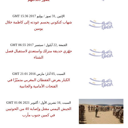
GMT 15:36 2017 الإثنين ,31 تموز / يوليو
شهاب كنكوني يحسم عودته إلى كاظمة خلال
يومين
GMT 06:55 2017 الجمعة ,22 أيلول / سبتمبر
جهّزي حديقة منزلك واستعدي لاستقبال فصل
الشتاء
GMT 21:01 2016 السبت ,05 آذار/ مارس
الكبار يعرض القفطان المغربي متميّزًا في
الفتحات الأمامية والجانبية
GMT 01:06 2021 السبت ,16 تشرين الأول / أكتوبر
الجيش اليمني مقتل وإصابة 40 من الحوثيين
في كمين جنوب مأرب