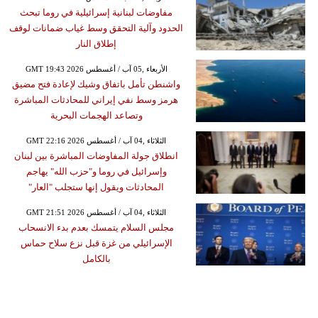
مفاوضات لبنانية إسرائيلية في روما تبحث
الحدود وآلية التحقق وسط غياب ضمانات لوقف
إطلاق النار
GMT 19:43 2026 الأربعاء ,05 آب / أغسطس
واشنطن تأمل باتفاق وشيك لإعادة فتح مضيق
هرمز وسط نفي إيراني للمحادثات المباشرة
وتصاعد الهجمات البحرية
GMT 22:16 2026 الثلاثاء ,04 آب / أغسطس
انطلاق جولة المفاوضات المباشرة بين لبنان
وإسرائيل في روما و"حزب الله" يهاجم
المحادثات ويقول إنها ستجلب "العار"
GMT 21:51 2026 الثلاثاء ,04 آب / أغسطس
مجلس السلام يتمسك بعدم بدء الانسحاب
الإسرائيلي من غزة قبل نزع سلاح حماس
بالكامل