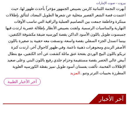
بيروت - صوت الإمارات
أبهرت النجمة اللبنانية كارمن بصيبص الجمهور مؤخراً بأحدث ظهور لها، حيث
اعتمدت قصة الشعر القصير متخلية عن شعرها الطويل المعتاد، لتتألق بإطلالات
مبتكرة وخاطفة جمعت بين التصاميم العملية والراقية التي تناسب الأوقات
النهارية والمناسبات الرسمية. ولفتت بصيبص الأنظار بإطلالة عصرية ارتدت فيها
جمبسوت طويل باللون الأسود الداكن بقصة كورسيه ضيقة مكشوفة الكتفين،
بينما انسدل الجزء السفلي بقصة واسعة، ونسقت معه حقيبة يد صغيرة باللون
الأصفر الزبدي ومجوهرات ذهبية ناعمة. وفي ظهور كاجوال آخر، ارتدت كنزة
تريكو باللون البيج الوردي بفتحة عنق مائلة كشفت عن أحد الكتفين، مع بنطال
أبيض عالي الخصر بقصة مستقيمة وحزام جلدي رفيع باللون البني. وعلى صعيد
الإطلالات الفخمة، تألقت بفستان أسود طويل تميز بقصّة الكورسيه العلوية
المطرزة بحبيبات الترتر وتنو...
المزيد
آخر الأخبار الطبية
آخر الأخبار