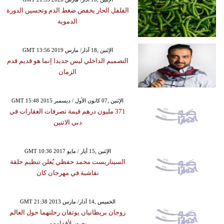
الفلفل الحار يخفض ضغط الدم وتحسين الدورة
الدموية
GMT 13:56 2019 الإثنين ,18 آذار/ مارس
التصميم الداخلي ليس جديدا إنما هو قديم قدم
الزمان
GMT 15:48 2015 الإثنين ,07 كانون الأول / ديسمبر
371 مليون درهم قيمة تصرفات العقارات في
دبي الاثنين
GMT 10:36 2017 الإثنين ,15 أيار / مايو
السيناريست محمد حفظي يُعلن تنظيم حلقة
نقاشية في مهرجان كان
GMT 21:38 2013 الخميس ,14 آذار/ مارس
زوجان بريطانيان يوثقان رحلتهما حول العالم
بصور لأقدامهم