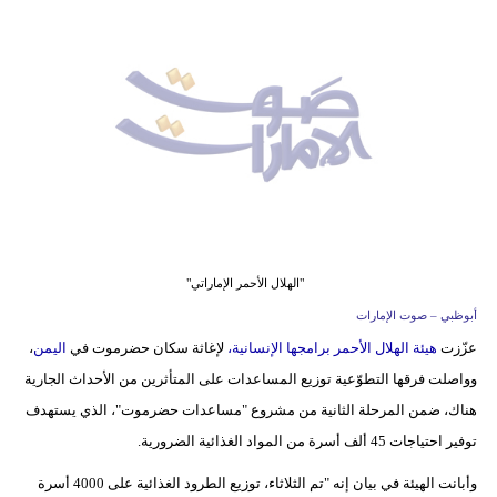
وسفر
ديكور
أخبار
إعلام
تعليم
مرأة
"الهلال الأحمر الإماراتي"
أزياء
أبوظبي – صوت الإمارات
إسلامية
عزّزت
هيئة الهلال الأحمر برامجها الإنسانية،
لإغاثة سكان حضرموت في
اليمن
،
وواصلت فرقها التطوّعية توزيع المساعدات على المتأثرين من الأحداث الجارية
علوم
هناك، ضمن المرحلة الثانية من مشروع "مساعدات حضرموت"، الذي يستهدف
وتكنولوجيا
توفير احتياجات 45 ألف أسرة من المواد الغذائية الضرورية.
بيئة
وأبانت الهيئة في بيان إنه "تم الثلاثاء، توزيع الطرود الغذائية على 4000 أسرة