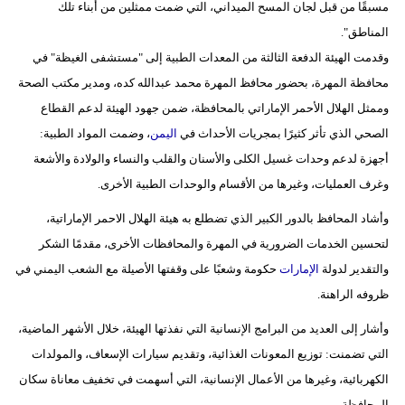
مسبقًا من قبل لجان المسح الميداني، التي ضمت ممثلين من أبناء تلك
المناطق".
وقدمت الهيئة الدفعة الثالثة من المعدات الطبية إلى "مستشفى الغيظة" في
محافظة المهرة، بحضور محافظ المهرة محمد عبدالله كده، ومدير مكتب الصحة
وممثل الهلال الأحمر الإماراتي بالمحافظة، ضمن جهود الهيئة لدعم القطاع
الصحي الذي تأثر كثيرًا بمجريات الأحداث في
اليمن
، وضمت المواد الطبية:
أجهزة لدعم وحدات غسيل الكلى والأسنان والقلب والنساء والولادة والأشعة
وغرف العمليات، وغيرها من الأقسام والوحدات الطبية الأخرى.
وأشاد المحافظ بالدور الكبير الذي تضطلع به هيئة الهلال الاحمر الإماراتية،
لتحسين الخدمات الضرورية في المهرة والمحافظات الأخرى، مقدمًا الشكر
والتقدير لدولة
الإمارات
حكومة وشعبًا على وقفتها الأصيلة مع الشعب اليمني في
ظروفه الراهنة.
وأشار إلى العديد من البرامج الإنسانية التي نفذتها الهيئة، خلال الأشهر الماضية،
التي تضمنت: توزيع المعونات الغذائية، وتقديم سيارات الإسعاف، والمولدات
الكهربائية، وغيرها من الأعمال الإنسانية، التي أسهمت في تخفيف معاناة سكان
المحافظة.