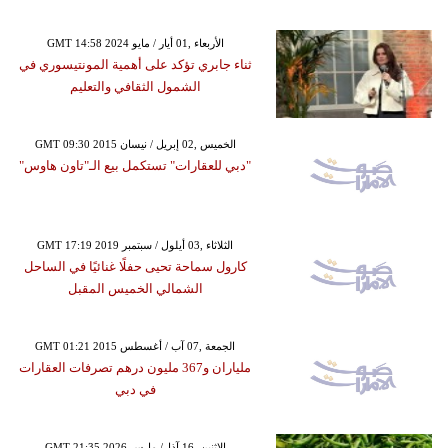
GMT 14:58 2024 الأربعاء ,01 أيار / مايو
ثناء جابري تؤكد على أهمية المونتيسوري في
الشمول الثقافي والتعليم
GMT 09:30 2015 الخميس ,02 إبريل / نيسان
"دبي للعقارات" تستكمل بيع الـ"تاون هاوس"
GMT 17:19 2019 الثلاثاء ,03 أيلول / سبتمبر
كارول سماحة تحيى حفلًا غنائيًا في الساحل
الشمالي الخميس المقبل
GMT 01:21 2015 الجمعة ,07 آب / أغسطس
ملياران و367 مليون درهم تصرفات العقارات
في دبي
GMT 21:35 2026 الإثنين ,16 آذار/ مارس