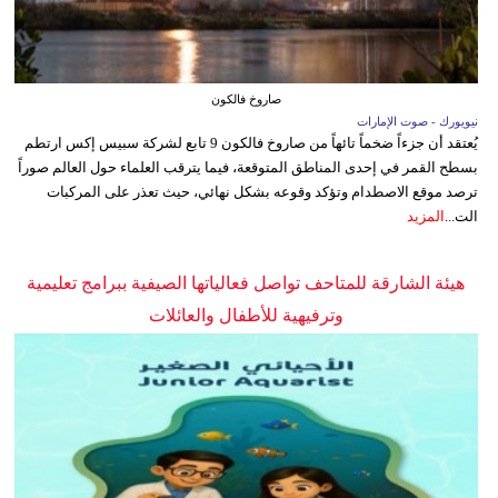
صاروخ فالكون
نيويورك - صوت الإمارات
يُعتقد أن جزءاً ضخماً تائهاً من صاروخ فالكون 9 تابع لشركة سبيس إكس ارتطم
بسطح القمر في إحدى المناطق المتوقعة، فيما يترقب العلماء حول العالم صوراً
ترصد موقع الاصطدام وتؤكد وقوعه بشكل نهائي، حيث تعذر على المركبات
الت...
المزيد
هيئة الشارقة للمتاحف تواصل فعالياتها الصيفية ببرامج تعليمية
وترفيهية للأطفال والعائلات