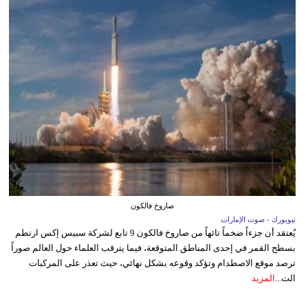
صاروخ فالكون
نيويورك - صوت الإمارات
يُعتقد أن جزءاً ضخماً تائهاً من صاروخ فالكون 9 تابع لشركة سبيس إكس ارتطم
بسطح القمر في إحدى المناطق المتوقعة، فيما يترقب العلماء حول العالم صوراً
ترصد موقع الاصطدام وتؤكد وقوعه بشكل نهائي، حيث تعذر على المركبات
الت...
المزيد