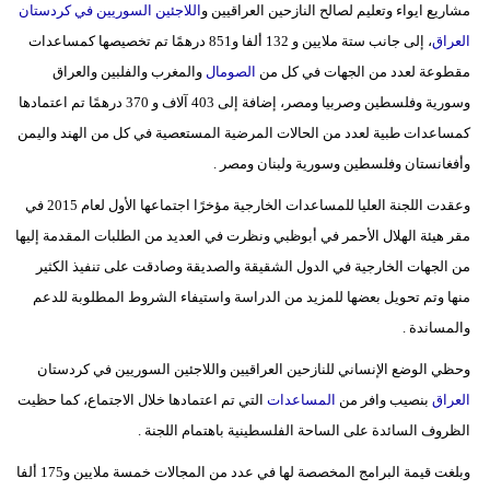
مشاريع ايواء وتعليم لصالح النازحين العراقيين و
اللاجئين السوريين في كردستان
مدوَّنات
العراق
، إلى جانب ستة ملايين و 132 ألفا و851 درهمًا تم تخصيصها كمساعدات
أبراج
مقطوعة لعدد من الجهات في كل من
الصومال
والمغرب والفلبين والعراق
وسورية وفلسطين وصربيا ومصر، إضافة إلى 403 آلاف و 370 درهمًا تم اعتمادها
فيديو
كمساعدات طبية لعدد من الحالات المرضية المستعصية في كل من الهند واليمن
سيارات
وأفغانستان وفلسطين وسورية ولبنان ومصر .
وعقدت اللجنة العليا للمساعدات الخارجية مؤخرًا اجتماعها الأول لعام 2015 في
مقر هيئة الهلال الأحمر في أبوظبي ونظرت في العديد من الطلبات المقدمة إليها
من الجهات الخارجية في الدول الشقيقة والصديقة وصادقت على تنفيذ الكثير
منها وتم تحويل بعضها للمزيد من الدراسة واستيفاء الشروط المطلوبة للدعم
والمساندة .
وحظي الوضع الإنساني للنازحين العراقيين واللاجئين السوريين في كردستان
العراق
بنصيب وافر من
المساعدات
التي تم اعتمادها خلال الاجتماع، كما حظيت
الظروف السائدة على الساحة الفلسطينية باهتمام اللجنة .
وبلغت قيمة البرامج المخصصة لها في عدد من المجالات خمسة ملايين و175 ألفا