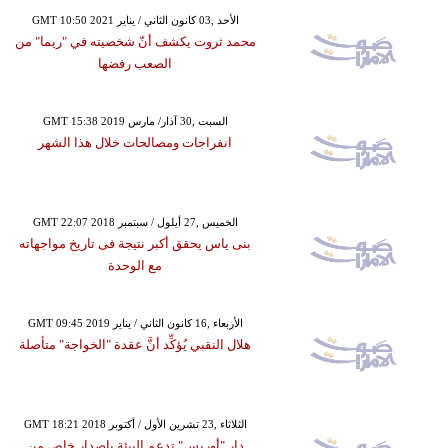
GMT 10:50 2021 الأحد ,03 كانون الثاني / يناير
محمد ثروت يكشف أنّ شخصيته في "ريما" من
الصعب رفضها
GMT 15:38 2019 السبت ,30 آذار/ مارس
انفراجات ومصالحات خلال هذا الشهر
GMT 22:07 2018 الخميس ,27 أيلول / سبتمبر
بنى ياس يحقق أكبر نتيجة فى تاريخ مواجهاته
مع الوحدة
GMT 09:45 2019 الأربعاء ,16 كانون الثاني / يناير
هلال النقبي يُؤكِّد أنَّ عقدة "الخواجة" متأصلة
GMT 18:21 2018 الثلاثاء ,23 تشرين الأول / أكتوبر
دار "أوريس" تدعم البيئة بإصدار خاص من