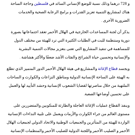
و 728 درهما وذلك نسبة للوضع الإنساني السائد في
فلسطين
وحاجة الساحة
هناك لمشاريع التنمية تعزيز القدرات و برامج الرعاية الصحية والخدمات
الضرورية الأخرى .
يذكر أن لجنة المساعدات الخارجية في الهلال الأحمر تعقد اجتماعاتها بصورة
دورية ومنتظمة للبت في الطلبات الكثيرة التي ترد للهيئة من مختلف الدول
للمساهمة في تنفيذ المشاريع التي تعنى بتعزيز مجالات التنمية البشرية
والإنسانية وتحسين حياة الشرائح والفئات الأشد ضعفًا والأكثر هشاشة .
ويجسد
قطاع الإغاثة
والمشاريع في هيئة الهلال الأحمر الدور المتميز الذي تطلع
به الهيئة على الساحة الإنسانية الدولية ومناطق النزاعات والكوارث و الساحات
الملتهبة من خلال مناصرتها لقضايا الشعوب الإنسانية وحشد التأييد لها والعمل
على تحسين أوضاعها الصعبة.
وينفذ القطاع عمليات الإغاثة العاجلة والطارئة للمنكوبين والمتضررين على
مستوى العالم من جراء الكوارث والأزمات ويعمل على تلبية النداءات الإنسانية
الواردة للهيئة من المتأثرين والجمعيات الوطنية والاتحاد الدولي لجمعيات الهلال
الأحمر و الصليب الأحمر واللجنة الدولية للصليب الأحمر والمنظمات الإنسانية