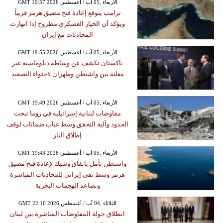
GMT 19:57 2026 الأربعاء ,05 آب / أغسطس
ترامب يتوقع إعادة فتح مضيق هرمز قريباً
ويؤكد أن الخيار العسكري مطروح إذا انهارت
المحادثات مع إيران
GMT 19:55 2026 الأربعاء ,05 آب / أغسطس
باكستان تكشف عن وساطة دبلوماسية غير
معلنة بين واشنطن وطهران لاحتواء التصعيد
GMT 19:49 2026 الأربعاء ,05 آب / أغسطس
مفاوضات لبنانية إسرائيلية في روما تبحث
الحدود وآلية التحقق وسط غياب ضمانات لوقف
إطلاق النار
GMT 19:43 2026 الأربعاء ,05 آب / أغسطس
واشنطن تأمل باتفاق وشيك لإعادة فتح مضيق
هرمز وسط نفي إيراني للمحادثات المباشرة
وتصاعد الهجمات البحرية
GMT 22:16 2026 الثلاثاء ,04 آب / أغسطس
انطلاق جولة المفاوضات المباشرة بين لبنان