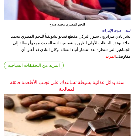
النجم المصري محمد صلاح
لندن - صوت الإمارات
نشر نادي طرابزون سبور التركي مقطع فيديو تشويقياً للنجم المصري محمد
صلاح يوثق اللحظات الأولى لظهوره بقميص ناديه الجديد، موجهاً رسالة إلى
الجماهير التي تنتظره بعد انتشار أنباء انتقاله. وكان النادي قد أعلن أن
مفاوضا...
المزيد
المزيد من التحقيقات السياحية
ستة بدائل غذائية بسيطة تساعدك على تجنب الأطعمة فائقة
المعالجة