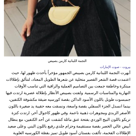
النجمة اللبنانية كارمن بصيبص
بيروت - صوت الإمارات
أبهرت النجمة اللبنانية كارمن بصيبص الجمهور مؤخراً بأحدث ظهور لها، حيث
اعتمدت قصة الشعر القصير متخلية عن شعرها الطويل المعتاد، لتتألق بإطلالات
مبتكرة وخاطفة جمعت بين التصاميم العملية والراقية التي تناسب الأوقات
النهارية والمناسبات الرسمية. ولفتت بصيبص الأنظار بإطلالة عصرية ارتدت فيها
جمبسوت طويل باللون الأسود الداكن بقصة كورسيه ضيقة مكشوفة الكتفين،
بينما انسدل الجزء السفلي بقصة واسعة، ونسقت معه حقيبة يد صغيرة باللون
الأصفر الزبدي ومجوهرات ذهبية ناعمة. وفي ظهور كاجوال آخر، ارتدت كنزة
تريكو باللون البيج الوردي بفتحة عنق مائلة كشفت عن أحد الكتفين، مع بنطال
أبيض عالي الخصر بقصة مستقيمة وحزام جلدي رفيع باللون البني. وعلى صعيد
الإطلالات الفخمة، تألقت بفستان أسود طويل تميز بقصّة الكورسيه العلوية