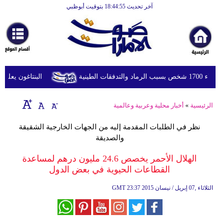
آخر تحديث 18:44:55 بتوقيت أبوظبي
الرئيسية
أخبارعاجلة
رياضة
ثقافة
طينية
البنتاغون يعلن مرا
إقتصاد
الرئيسية
»
أخبار محلية وعربية وعالمية
فن
نظر في الطلبات المقدمة إليه من الجهات الخارجية الشقيقة
وموسيقى
والصديقة
أزياء
الهلال الأحمر يخصص 24.6 مليون درهم لمساعدة
القطاعات الحيوية في بعض الدول
صحة
23:37 2015 الثلاثاء ,07 إبريل / نيسان
GMT
وتغذية
سياحة