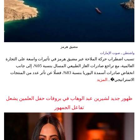
مضيق هرمز
واشنطن ـ صوت الإمارات
تسبب اضطراب حركة الملاحة عبر مضيق هرمز في تأثيرات واسعة على التجارة
العالمية، مع تراجع صادرات الغاز الطبيعي المسال بنسبة 95%، إلى جانب
انخفاض صادرات أسمدة اليوريا بنسبة 83%، فضلًا عن تأثر عدد من المنتجات
الاستراتيجي�...
المزيد
ظهور جديد لشيرين عبد الوهاب في بروفات حفل العلمين يشعل
تفاعل الجمهور