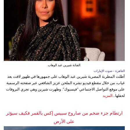
الفنانة شيرين عبد الوهاب
القاهرة - صوت الإمارات
أطلت المطربة المصرية شيرين عبد الوهاب على جمهورها في ظهور لافت بعد
غياب، من خلال مقطع فيديو نشره الملحن عزيز الشافعي عبر صفحته الرسمية
على موقع التواصل الاجتماعي "فيسبوك". وظهرت شيرين وهي تجري البروفات
لحفلها...
المزيد
ارتطام جزء ضخم من صاروخ سبيس إكس بالقمر فكيف سيؤثر
على الأرض