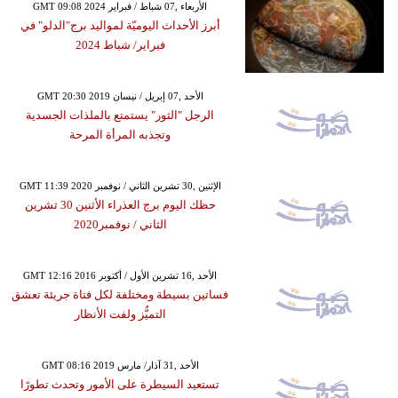
GMT 09:08 2024 الأربعاء ,07 شباط / فبراير
أبرز الأحداث اليوميّة لمواليد برج"الدلو" في
فبراير/ شباط 2024
GMT 20:30 2019 الأحد ,07 إبريل / نيسان
الرجل "الثور" يستمتع بالملذات الجسدية
وتجذبه المرأة المرحة
GMT 11:39 2020 الإثنين ,30 تشرين الثاني / نوفمبر
حظك اليوم برج العذراء الأثنين 30 تشرين
الثاني / نوفمبر2020
GMT 12:16 2016 الأحد ,16 تشرين الأول / أكتوبر
فساتين بسيطة ومختلفة لكل فتاة جريئة تعشق
التميُّز ولفت الأنظار
GMT 08:16 2019 الأحد ,31 آذار/ مارس
تستعيد السيطرة على الأمور وتحدث تطورًا