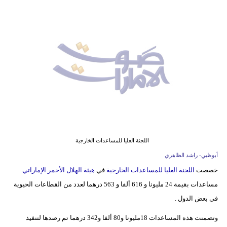
وسفر
ديكور
أخبار
إعلام
تعليم
مرأة
أزياء
اللجنة العليا للمساعدات الخارجية
إسلامية
أبوظبي- راشد الظاهري
خصصت
اللجنة العليا للمساعدات الخارجية
في
هيئة الهلال الأحمر الإماراتي
علوم
مساعدات بقيمة 24 مليونا و 616 ألفا و 563 درهما لعدد من القطاعات الحيوية
وتكنولوجيا
في بعض الدول .
بيئة
وتضمنت هذه المساعدات 18مليونا و80 ألفا و342 درهما تم رصدها لتنفيذ