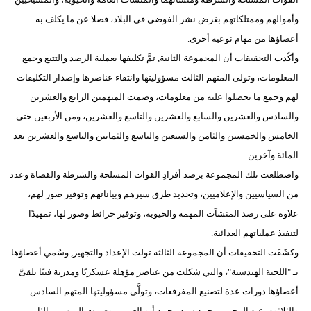
وأموالهم وممتلكاتهم بغرض نشر الفوضى في البلاد، فضلا عن ما يكلف به
أعضاؤها من مهام نوعية أخرى.
وأكّدت التحقيقات أن المجموعة الثانية, تمَّ تكليفها بعملية الرصد والتتبع وجمع
المعلومات، وتولى المتهم الثالث مسؤوليتها وانتقاء عناصرها وإصدار التكليفات
لهم وجمع ما تحصلوا عليه من معلومات، وضمت المتهمين الرابع والعشرين
والسادس والعشرين والسابع والعشرين والتاسع والعشرين، ومن الأربعين حتى
الخامس والخمسين والثامن والسبعين والتاسع والثمانين والتاسع والعشرين بعد
المائة وآخرين.
واضطلعت تلك المجموعة برصد أفرادِ القوات المسلحة والشرطة والقضاة وعدد
من السياسيين والإعلاميين، وتحديد طرق سيرهم وبياناتهم وتوفير صور لهم،
علاوة على رصد المنشآت المهمة والحيوية، وتوفير خرائط وصور لها، تمهيدًا
لتنفيذ عملياتهم العدائية.
وكشَفَت التحقيقات أن المجموعة الثالثة تولت الإعداد والتجهيز, وسُمي أعضاؤها
بـ "اللجنة الهندسية"، والتي شكلت من عناصر مؤهلة عسكريًا ومدربة فنيًا تلقىَّ
أعضاؤها دورات عدة لتصنيع المفرقعات، وتولَّى مسؤوليتها المتهم السادس
والثلاثون عبد الرحمن محمد سيد محمد أبو العينين، وضمت المتهمين الثامن