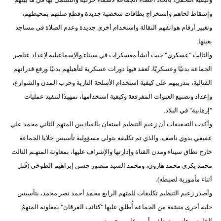
وإسقاط لحاهم واستخراج بطاقات شخصية جديدة وقطع صلتهم بمحيطهم،
وتغيير أرقام هواتفهم النقالة واستخدام أخرى جديدة وعدم الصلاة في مساجد
بعينها.
والثالث "عسكري" حيث أنشأ معسكرات في سيناء والإسماعيلية لإعداد عناصر
الجماعة بدنيًا وعسكريًا، تُعقد فيها دورات عسكرية لتأهيلهم بدنيًا ورفع قدراتهم
القتالية، بتدريبهم على كيفية استخدام الأسلحة النارية وحرب المدن والشوارع،
وإعداد وتصنيع العبوات المفرقعة وكيفية استخدامها، تمهيدًا لتنفيذ عمليات
"إرهابية" في البلاد.
وأكدت التحقيقات أن زعيم التنظيم استعان بالقياديين المتهم الثاني محمد علي
عفيفي بدوي ناصف، والذي تم تكليفه بتولي مسؤولية تأسيس خلايا الجماعة
خارج نطاق سيناء ومدن القناة وإدارتها والإشراف عليها، بمعاونة المتهـم الثالث
محمد بكري محمد هارون، ومحمد السيد منصور حسن إبراهيم الطوخي (قُتل
أثناء مأمورية لضبطه).
وأصدر زعيم التنظيم تكليفات للمتهم الرابع محمد أحمد نصر محمد، بتأسيس
خلية أخرى منبثقة من الجماعة أُطلق عليها "كتائب الفرقان" بمعاونة المتهمُ
الخامس هاني مصطفى أمين عامر محمود.