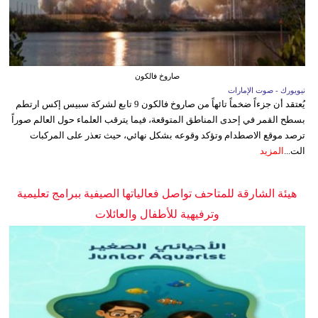
صاروخ فالكون
نيويورك - صوت الإمارات
يُعتقد أن جزءاً ضخماً تائهاً من صاروخ فالكون 9 تابع لشركة سبيس إكس ارتطم
بسطح القمر في إحدى المناطق المتوقعة، فيما يترقب العلماء حول العالم صوراً
ترصد موقع الاصطدام وتؤكد وقوعه بشكل نهائي، حيث تعذر على المركبات
الت...
المزيد
هيئة الشارقة للمتاحف تواصل فعالياتها الصيفية ببرامج تعليمية
وترفيهية للأطفال والعائلات