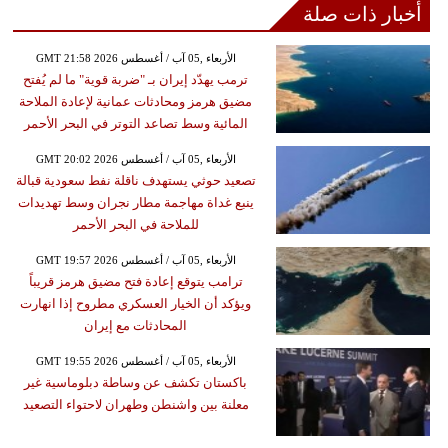
أخبار ذات صلة
GMT 21:58 2026 الأربعاء ,05 آب / أغسطس
ترمب يهدّد إيران بـ "ضربة قوية" ما لم يُفتح
مضيق هرمز ومحادثات عمانية لإعادة الملاحة
المائية وسط تصاعد التوتر في البحر الأحمر
GMT 20:02 2026 الأربعاء ,05 آب / أغسطس
تصعيد حوثي يستهدف ناقلة نفط سعودية قبالة
ينبع غداة مهاجمة مطار نجران وسط تهديدات
للملاحة في البحر الأحمر
GMT 19:57 2026 الأربعاء ,05 آب / أغسطس
ترامب يتوقع إعادة فتح مضيق هرمز قريباً
ويؤكد أن الخيار العسكري مطروح إذا انهارت
المحادثات مع إيران
GMT 19:55 2026 الأربعاء ,05 آب / أغسطس
باكستان تكشف عن وساطة دبلوماسية غير
معلنة بين واشنطن وطهران لاحتواء التصعيد