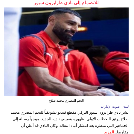
للانضمام إلى نادي طرابزون سبور
النجم المصري محمد صلاح
لندن - صوت الإمارات
نشر نادي طرابزون سبور التركي مقطع فيديو تشويقياً للنجم المصري محمد
صلاح يوثق اللحظات الأولى لظهوره بقميص ناديه الجديد، موجهاً رسالة إلى
الجماهير التي تنتظره بعد انتشار أنباء انتقاله. وكان النادي قد أعلن أن
مفاوضا...
المزيد