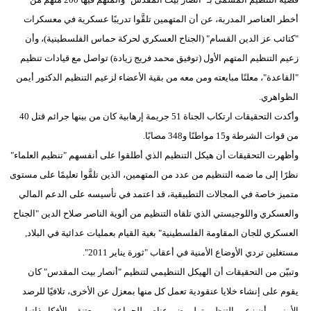
مدوَّنات
أخطر العناصر المدربة، عن أن المتهمين تلقَّوا تدريبًا عسكرية في معسكرات
"كتائب عز الدين القسام" (الجناح العسكري لحركة حماس الفلسطينية)، وأن
أبراج
زعيم التنظيم المتهم الأول (توفيق محمد فريج زيادة) تواصل مع قيادات تنظيم
فيديو
"القاعدة"، معلنًا مبايعته ومن معه من بقية الأعضاء لزعيم التنظيم الدكتور أيمن
الظواهري.
سيارات
وأكدت التحقيقات ارتكاب الجناة 51 جريمة إرهابية كان من بينها جرائم قتل 40
من قوات الشرطة و15 مواطنًا و348 مصابًا.
وأظهرت التحقيقات أن هيكل التنظيم الذي أطلقوا على أنفسهم "تنظيم العلماء"
نظرًا إلى ما ضمه التنظيم من عدد من المتهمين، الذين تلقَّوا تعليمًا على مستوى
متميز خاصة في المجالات التطبيقية، قد اعتمد في تأسيسه على الدعم المالي
والعسكري واللوجيستي الذي تلقاه التنظيم من ألوية الناصر صلاح الدين "الجناح
العسكري للجان المقاومة الفلسطينية" بغية القيام بعمليات عدائية في البلاد,
مستغلين تردي الأوضاع الأمنية في أعقاب "ثورة يناير 2011".
وتبيّن من التحقيقات أن الهيكل التنظيمي لتنظيم "أنصار بيت المقدس" كان
يقوم على إنشاء خلايا عنقودية تعمل كل منها بمعزل عن الأخرى، تلافيًا للرصد
الأمني، وأن زعيم التنظيم تولى ضم عناصر للجماعة من معتنقي الأفكار ذاتها من