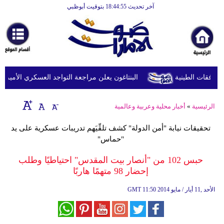
آخر تحديث 18:44:55 بتوقيت أبوظبي
الرئيسية
أخبارعاجلة
رياضة
ثقافة
البنتاغون يعلن مراجعة التواجد العسكري الأميركي في
إقتصاد
الرئيسية
»
أخبار محلية وعربية وعالمية
فن
تحقيقات نيابة "أمن الدولة" كشف تلقِّيَهم تدريبات عسكرية على يد
وموسيقى
"حماس"
أزياء
حبس 102 من "أنصار بيت المقدس" احتياطيًا وطلب
إحضار 98 متهمًا هاربًا
صحة
11:50 2014 الأحد ,11 أيار / مايو
GMT
وتغذية
سياحة