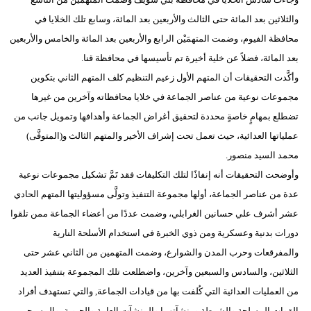
والثلاثين بعد المائة حتى الثالث والأربعين بعد المائة، وسابع تلك الخلايا في
محافظة الفيوم، وضمت المتهمَيْن الرابع والأربعين بعد المائة والخامس والأربعين
بعد المائة، فضلاً عن خلية أخيرة تم تأسيسها في محافظة قنا.
وأكَّدت التحقيقات أن المتهم الأول زعيم التنظيم كلف المتهم الثاني بتكوين
مجموعات نوعية من عناصر الجماعة في خلايا محافظاته وآخرين من غيرها
تضطلع بمهامٍ خاصةٍ محددة لتحقيق أغراض الجماعة وأهدافها وتمويل جانب من
عملياتها العدائية، حيث تعمل تحت إشراف الأخير والمتهم الثالث و(المتوفَّى)
محمد السيد منصور.
وأوضحت التحقيقات أنه إنفاذًا لتلك التكليفات فقد تَمَّ تشكيل مجموعات نوعية
عدة من عناصر الجماعة، أولها مجموعة التنفيذ وتولَّى مسؤوليتها المتهم الحادي
عشر أشرف علي حسانين الغرابلي، وضمت عددًا من أعضاء الجماعة ممن تلقوا
دورات بدنية وعسكرية ومن ذوي الخبرة في استخدام الأسلحة النارية
والمفرقعات وحرب المدن والشوارع، وضمت المتهمين من الثاني عشر حتى
الثلاثين، والسادس والسبعين وآخرين، واضطلعت تلك المجموعة بتنفيذ العديد
من العمليات العدائية التي كُلفت بها من قيادات الجماعة, والتي تستهدف أفراد
القوات المسلحة والشرطة ومنشآتهما والمنشآت العامة والحيوية، والمسيحيين