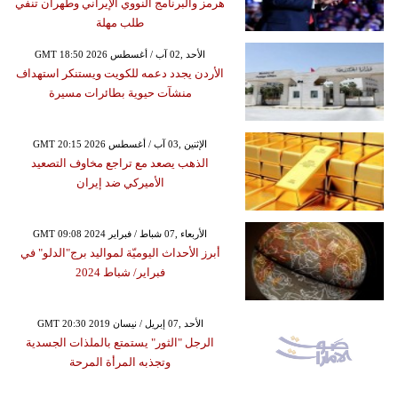
هرمز والبرنامج النووي الإيراني وطهران تنفي
طلب مهلة
GMT 18:50 2026 الأحد ,02 آب / أغسطس
الأردن يجدد دعمه للكويت ويستنكر استهداف
منشآت حيوية بطائرات مسيرة
GMT 20:15 2026 الإثنين ,03 آب / أغسطس
الذهب يصعد مع تراجع مخاوف التصعيد
الأميركي ضد إيران
GMT 09:08 2024 الأربعاء ,07 شباط / فبراير
أبرز الأحداث اليوميّة لمواليد برج"الدلو" في
فبراير/ شباط 2024
GMT 20:30 2019 الأحد ,07 إبريل / نيسان
الرجل "الثور" يستمتع بالملذات الجسدية
وتجذبه المرأة المرحة