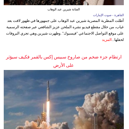
الفنانة شيرين عبد الوهاب
القاهرة - صوت الإمارات
أطلت المطربة المصرية شيرين عبد الوهاب على جمهورها في ظهور لافت بعد
غياب، من خلال مقطع فيديو نشره الملحن عزيز الشافعي عبر صفحته الرسمية
على موقع التواصل الاجتماعي "فيسبوك". وظهرت شيرين وهي تجري البروفات
لحفلها...
المزيد
ارتطام جزء ضخم من صاروخ سبيس إكس بالقمر فكيف سيؤثر
على الأرض