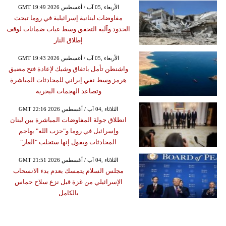
GMT 19:49 2026 الأربعاء ,05 آب / أغسطس
مفاوضات لبنانية إسرائيلية في روما تبحث
الحدود وآلية التحقق وسط غياب ضمانات لوقف
إطلاق النار
GMT 19:43 2026 الأربعاء ,05 آب / أغسطس
واشنطن تأمل باتفاق وشيك لإعادة فتح مضيق
هرمز وسط نفي إيراني للمحادثات المباشرة
وتصاعد الهجمات البحرية
GMT 22:16 2026 الثلاثاء ,04 آب / أغسطس
انطلاق جولة المفاوضات المباشرة بين لبنان
وإسرائيل في روما و"حزب الله" يهاجم
المحادثات ويقول إنها ستجلب "العار"
GMT 21:51 2026 الثلاثاء ,04 آب / أغسطس
مجلس السلام يتمسك بعدم بدء الانسحاب
الإسرائيلي من غزة قبل نزع سلاح حماس
بالكامل