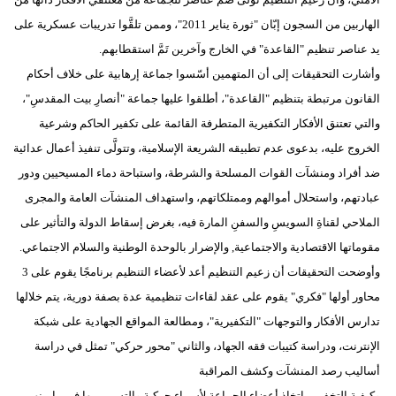
الهاربين من السجون إبّان "ثورة يناير 2011"، وممن تلقَّوا تدريبات عسكرية على
يد عناصر تنظيم "القاعدة" في الخارج وآخرين تَمَّ استقطابهم.
وأشارت التحقيقات إلى أن المتهمين أسّسوا جماعة إرهابية على خلاف أحكام
القانون مرتبطة بتنظيم "القاعدة"، أطلقوا عليها جماعة "أنصارِ بيت المقدسِ"،
والتي تعتنق الأفكار التكفيرية المتطرفة القائمة على تكفير الحاكم وشرعية
الخروج عليه، بدعوى عدم تطبيقه الشريعة الإسلامية، وتتولَّى تنفيذ أعمال عدائية
ضد أفراد ومنشآت القوات المسلحة والشرطة، واستباحة دماء المسيحيين ودور
عبادتهم، واستحلال أموالهم وممتلكاتهم، واستهداف المنشآت العامة والمجرى
الملاحي لقناةِ السويسِ والسفنِ المارة فيه، بغرض إسقاط الدولة والتأثير على
مقوماتها الاقتصادية والاجتماعية, والإضرار بالوحدة الوطنية والسلام الاجتماعي.
وأوضحت التحقيقات أن زعيم التنظيم أعد لأعضاء التنظيم برنامجًا يقوم على 3
محاور أولها "فكري" يقوم على عقد لقاءات تنظيمية عدة بصفة دورية، يتم خلالها
تدارس الأفكار والتوجهات "التكفيرية"، ومطالعة المواقع الجهادية على شبكة
الإنترنت، ودراسة كتيبات فقه الجهاد، والثاني "محور حركي" تمثل في دراسة
أساليب رصد المنشآت وكشف المراقبة
وكيفية التخفي، باتخاذ أعضاء الجماعة لأسماء حركية والتسمي بها في ما بينهم