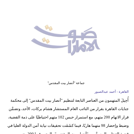
وسفر
ديكور
أخبار
إعلام
تعليم
مرأة
أزياء
جماعة "أنصار بيت المقدس"
إسلامية
القاهرة - أحمد عبدالصبور
أُحِيلَ المتهمون من العناصر التابعة لتنظيم "أنصار بيت المقدس" إلى محكمة
علوم
جنايات القاهرة بقرار من النائب العام المستشار هشام بركات، الأحد، وتضمَّن
وتكنولوجيا
قرار الاتهام 200 متهم، مع استمرار حبس 102 متهم احتياطيًا على ذمة القضية،
بيئة
وضبط وإحضار 98 متهما هاربًا، فيما كشَفَت تحقيقات نيابة أمن الدولة العليا في
قضية التنظيم المسمَّى بـ "أنصار بيت المقدس" والمتهم فيها 200 متهم من