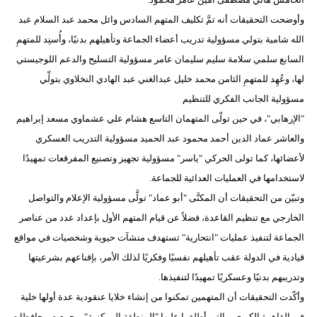
وأوضحت التحقيقات أنه تمَّ تكليف المتهم السادس وائل محمد عبد السلام عبد
الله شامية بتولي مسؤولية تدريب أعضاء الجماعة وتأهيلهم بدنيًا، وأُسنِد للمتهمِ
السابع سلمي سلامة سليم سليمان عامر مسؤولية التسليح والدعم اللوجيستي
لها، وعُهِد للمتهمِ الثامن محمد خليل عبدالغني عبد الهادي النخلاوي بتولِّي
مسؤولية الجانب الفكري للتنظيم
"الإرهابي"، في حين تولّى المتهمان التاسع هشام علي عشماوي مسعد إبراهيم
والعاشر عماد الدين أحمد محمود عبد الحميد مسؤولية التدريب العسكري
لأعضائها، كما تولى الحركي "ياسر" مسؤولية تجهيز وتصنيع المفرقعات تمهيدًا
لاستخدامها في العمليات العدائية للجماعة.
وتبيّن من التحقيقات أن المكنَّى "أبو عماد" تولَّى مسؤولية الإعلام والتواصل
الخارجي مع تنظيم القاعدة، فضلاً عن قيام المتهم الأول بإعداد عدد من عناصر
الجماعة لتنفيذ عمليات "انتحارية" تستهدف منشآت حيوية وشخصيات في مواقع
قيادية في الدولة عقب تأهيلهم نفسيًا وفكريًا لذلك الأمر، بإقناعهم بشرعيتها
وتدريبهم بدنيًا وعسكريًا تمهيدًا لتنفيذها.
وأكّدت التحقيقات أن المتهمين تمكنوا من إنشاء خلايا عنقودية عدة أولها خلية
في القاهرة الكبرى، والتي أطلقوا عليها "المنطقة المركزية"، وجمعت محافظات