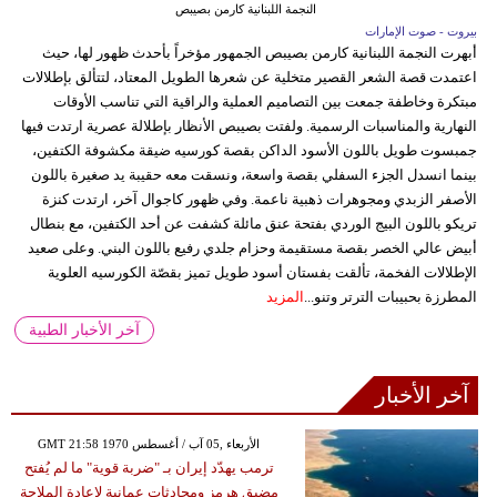
النجمة اللبنانية كارمن بصيبص
بيروت - صوت الإمارات
أبهرت النجمة اللبنانية كارمن بصيبص الجمهور مؤخراً بأحدث ظهور لها، حيث
اعتمدت قصة الشعر القصير متخلية عن شعرها الطويل المعتاد، لتتألق بإطلالات
مبتكرة وخاطفة جمعت بين التصاميم العملية والراقية التي تناسب الأوقات
النهارية والمناسبات الرسمية. ولفتت بصيبص الأنظار بإطلالة عصرية ارتدت فيها
جمبسوت طويل باللون الأسود الداكن بقصة كورسيه ضيقة مكشوفة الكتفين،
بينما انسدل الجزء السفلي بقصة واسعة، ونسقت معه حقيبة يد صغيرة باللون
الأصفر الزبدي ومجوهرات ذهبية ناعمة. وفي ظهور كاجوال آخر، ارتدت كنزة
تريكو باللون البيج الوردي بفتحة عنق مائلة كشفت عن أحد الكتفين، مع بنطال
أبيض عالي الخصر بقصة مستقيمة وحزام جلدي رفيع باللون البني. وعلى صعيد
الإطلالات الفخمة، تألقت بفستان أسود طويل تميز بقصّة الكورسيه العلوية
المطرزة بحبيبات الترتر وتنو...
المزيد
آخر الأخبار الطبية
آخر الأخبار
GMT 21:58 1970 الأربعاء ,05 آب / أغسطس
ترمب يهدّد إيران بـ "ضربة قوية" ما لم يُفتح
مضيق هرمز ومحادثات عمانية لإعادة الملاحة