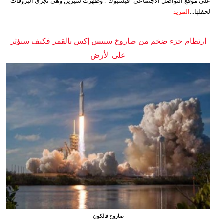
على موقع التواصل الاجتماعي "فيسبوك". وظهرت شيرين وهي تجري البروفات
لحفلها...
المزيد
ارتطام جزء ضخم من صاروخ سبيس إكس بالقمر فكيف سيؤثر
على الأرض
صاروخ فالكون