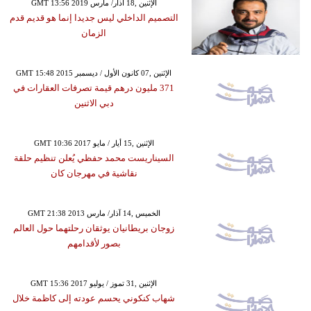
GMT 13:56 2019 الإثنين ,18 آذار/ مارس
التصميم الداخلي ليس جديدا إنما هو قديم قدم
الزمان
GMT 15:48 2015 الإثنين ,07 كانون الأول / ديسمبر
371 مليون درهم قيمة تصرفات العقارات في
دبي الاثنين
GMT 10:36 2017 الإثنين ,15 أيار / مايو
السيناريست محمد حفظي يُعلن تنظيم حلقة
نقاشية في مهرجان كان
GMT 21:38 2013 الخميس ,14 آذار/ مارس
زوجان بريطانيان يوثقان رحلتهما حول العالم
بصور لأقدامهم
GMT 15:36 2017 الإثنين ,31 تموز / يوليو
شهاب كنكوني يحسم عودته إلى كاظمة خلال