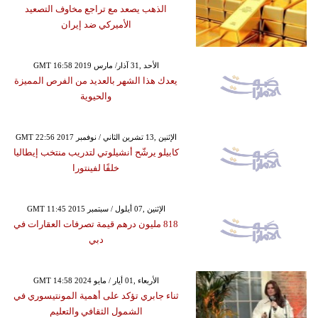
الذهب يصعد مع تراجع مخاوف التصعيد
الأميركي ضد إيران
GMT 16:58 2019 الأحد ,31 آذار/ مارس
يعدك هذا الشهر بالعديد من الفرص المميزة
والحيوية
GMT 22:56 2017 الإثنين ,13 تشرين الثاني / نوفمبر
كابيلو يرشّح أنشيلوتي لتدريب منتخب إيطاليا
خلفًا لفينتورا
GMT 11:45 2015 الإثنين ,07 أيلول / سبتمبر
818 مليون درهم قيمة تصرفات العقارات في
دبي
GMT 14:58 2024 الأربعاء ,01 أيار / مايو
ثناء جابري تؤكد على أهمية المونتيسوري في
الشمول الثقافي والتعليم