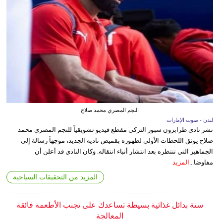
النجم المصري محمد صلاح
لندن - صوت الإمارات
نشر نادي طرابزون سبور التركي مقطع فيديو تشويقياً للنجم المصري محمد
صلاح يوثق اللحظات الأولى لظهوره بقميص ناديه الجديد، موجهاً رسالة إلى
الجماهير التي تنتظره بعد انتشار أنباء انتقاله. وكان النادي قد أعلن أن
مفاوضا...
المزيد
المزيد من التحقيقات السياحية
ستة بدائل غذائية بسيطة تساعدك على تجنب الأطعمة فائقة
المعالجة