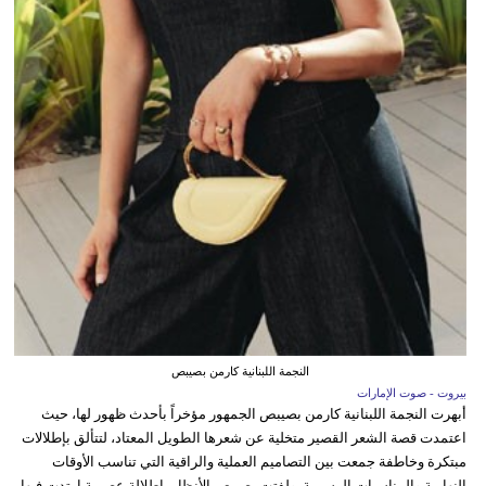
النجمة اللبنانية كارمن بصيبص
بيروت - صوت الإمارات
أبهرت النجمة اللبنانية كارمن بصيبص الجمهور مؤخراً بأحدث ظهور لها، حيث
اعتمدت قصة الشعر القصير متخلية عن شعرها الطويل المعتاد، لتتألق بإطلالات
مبتكرة وخاطفة جمعت بين التصاميم العملية والراقية التي تناسب الأوقات
النهارية والمناسبات الرسمية. ولفتت بصيبص الأنظار بإطلالة عصرية ارتدت فيها