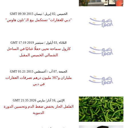
GMT 09:30 2015 الخميس ,02 إبريل / نيسان
"دبي للعقارات" تستكمل بيع الـ"تاون هاوس"
GMT 17:19 2019 الثلاثاء ,03 أيلول / سبتمبر
كارول سماحة تحيى حفلًا غنائيًا في الساحل
الشمالي الخميس المقبل
GMT 01:21 2015 الجمعة ,07 آب / أغسطس
ملياران و367 مليون درهم تصرفات العقارات
في دبي
GMT 21:35 2026 الإثنين ,16 آذار/ مارس
الفلفل الحار يخفض ضغط الدم وتحسين الدورة
الدموية