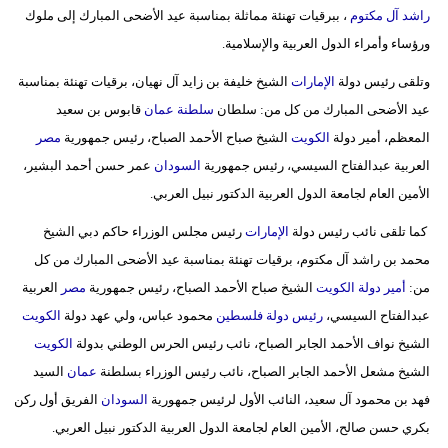
مدوَّنات
راشد آل مكتوم
، ببرقيات تهنئة مماثلة بمناسبة عيد الأضحى المبارك إلى ملوك
ورؤساء وأمراء الدول العربية والإسلامية.
أبراج
وتلقى رئيس دولة
الإمارات
الشيخ خليفة بن زايد آل نهيان، برقيات تهنئة بمناسبة
فيديو
عيد الأضحى المبارك من كل من: سلطان
سلطنة
عمان
قابوس بن سعيد
المعظم، أمير دولة
الكويت
الشيخ صباح الأحمد الصباح، رئيس جمهورية
مصر
سيارات
العربية عبدالفتاح السيسي، رئيس جمهورية
السودان
عمر حسن أحمد البشير،
الأمين العام لجامعة الدول العربية الدكتور نبيل العربي.
كما تلقى نائب رئيس دولة
الإمارات
رئيس مجلس الوزراء حاكم دبي الشيخ
محمد بن راشد آل مكتوم، برقيات تهنئة بمناسبة عيد الأضحى المبارك من كل
من:
أمير دولة
الكويت
الشيخ صباح الأحمد الصباح، رئيس جمهورية
مصر
العربية
عبدالفتاح السيسي،
رئيس دولة
فلسطين
محمود عباس، ولي عهد دولة
الكويت
الشيخ نواف الأحمد الجابر الصباح، نائب رئيس الحرس الوطني بدولة
الكويت
الشيخ مشعل الأحمد الجابر الصباح، نائب رئيس الوزراء بسلطنة
عمان
السيد
فهد بن محمود آل سعيد، النائب الأول لرئيس جمهورية
السودان
الفريق أول ركن
بكري حسن صالح، الأمين العام لجامعة الدول العربية الدكتور نبيل العربي.