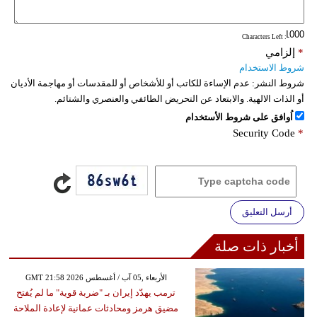
: Characters Left
*
إلزامي
شروط الاستخدام
شروط النشر:
عدم الإساءة للكاتب أو للأشخاص أو للمقدسات أو مهاجمة الأديان
أو الذات الالهية. والابتعاد عن التحريض الطائفي والعنصري والشتائم.
اُوافق على شروط الأستخدام
Security Code
*
أرسل التعليق
أخبار ذات صلة
GMT 21:58 2026 الأربعاء ,05 آب / أغسطس
ترمب يهدّد إيران بـ "ضربة قوية" ما لم يُفتح
مضيق هرمز ومحادثات عمانية لإعادة الملاحة