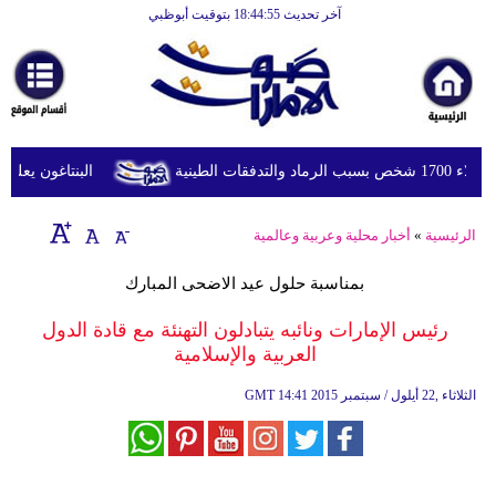
آخر تحديث 18:44:55 بتوقيت أبوظبي
الرئيسية
أخبارعاجلة
رياضة
ثقافة
لطينية
البنتاغون يعلن مر
إقتصاد
الرئيسية
»
أخبار محلية وعربية وعالمية
فن
بمناسبة حلول عيد الاضحى المبارك
وموسيقى
رئيس الإمارات ونائبه يتبادلون التهنئة مع قادة الدول
أزياء
العربية والإسلامية
صحة
14:41 2015 الثلاثاء ,22 أيلول / سبتمبر
GMT
وتغذية
سياحة