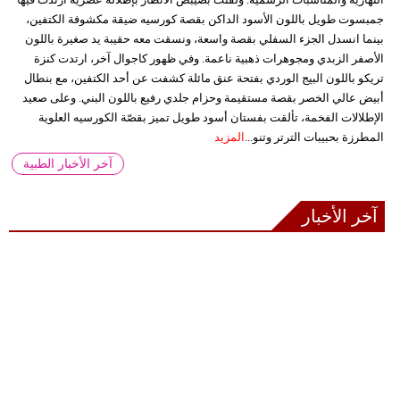
جمبسوت طويل باللون الأسود الداكن بقصة كورسيه ضيقة مكشوفة الكتفين،
بينما انسدل الجزء السفلي بقصة واسعة، ونسقت معه حقيبة يد صغيرة باللون
الأصفر الزبدي ومجوهرات ذهبية ناعمة. وفي ظهور كاجوال آخر، ارتدت كنزة
تريكو باللون البيج الوردي بفتحة عنق مائلة كشفت عن أحد الكتفين، مع بنطال
أبيض عالي الخصر بقصة مستقيمة وحزام جلدي رفيع باللون البني. وعلى صعيد
الإطلالات الفخمة، تألقت بفستان أسود طويل تميز بقصّة الكورسيه العلوية
المطرزة بحبيبات الترتر وتنو...
المزيد
آخر الأخبار الطبية
آخر الأخبار