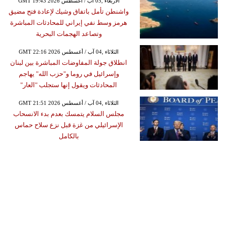
GMT 19:43 2026 الأربعاء ,05 آب / أغسطس
واشنطن تأمل باتفاق وشيك لإعادة فتح مضيق
هرمز وسط نفي إيراني للمحادثات المباشرة
وتصاعد الهجمات البحرية
GMT 22:16 2026 الثلاثاء ,04 آب / أغسطس
انطلاق جولة المفاوضات المباشرة بين لبنان
وإسرائيل في روما و"حزب الله" يهاجم
المحادثات ويقول إنها ستجلب "العار"
GMT 21:51 2026 الثلاثاء ,04 آب / أغسطس
مجلس السلام يتمسك بعدم بدء الانسحاب
الإسرائيلي من غزة قبل نزع سلاح حماس
بالكامل