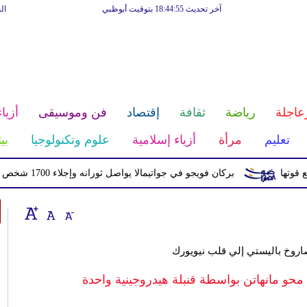
آخر تحديث 18:44:55 بتوقيت أبوظبي
ال
عاجلة
رياضة
ثقافة
إقتصاد
فن وموسيقى
أزياء
تعليم
مرأة
أزياء إسلامية
علوم وتكنولوجيا
بي
ا
بركان فويجو في جواتيمالا يواصل ثورانه وإجلاء 1700 شخص بسبب الرماد والتدفقات الطينية
اروخ باليستي إلي قلب نيويورك
ى محو مانهاتن بواسطة قنبلة هيدروجينية واحدة