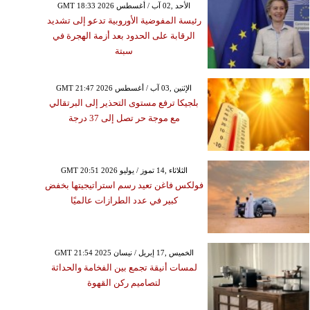
GMT 18:33 2026 الأحد ,02 آب / أغسطس
رئيسة المفوضية الأوروبية تدعو إلى تشديد
الرقابة على الحدود بعد أزمة الهجرة في
سبتة
GMT 21:47 2026 الإثنين ,03 آب / أغسطس
بلجيكا ترفع مستوى التحذير إلى البرتقالي
مع موجة حر تصل إلى 37 درجة
GMT 20:51 2026 الثلاثاء ,14 تموز / يوليو
فولكس فاغن تعيد رسم استراتيجيتها بخفض
كبير في عدد الطرازات عالميًا
GMT 21:54 2025 الخميس ,17 إبريل / نيسان
لمسات أنيقة تجمع بين الفخامة والحداثة
لتصاميم ركن القهوة