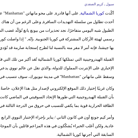
سيول ـ كريم الصفدي
أكّدت
كوريا الشمالية
, على
أحدث تطاول من سلسلة التهديدات السافرة, وعلى الرغم من أن هناك العدي
الطبول شبه اليومي متفاخرًا، نجد تحذيرات من بيونغ يانغ تُؤكّد غضب الن
رسمي لهيئة الأركان المشتركة في كوريا الجنوبية, بإنّه, " إذا واصلت كو
بها جيشنا، فإنه أمر لا مفر منه بالنسبة لنا لطرح إستجابة صارمة قد تُؤدي إلى تد
الإخباري على الإنترنت المملوك للدولة، والذي نقل عن عالم نووي يدعي ت
وسقط على مانهاتن "Manhattan" في مدينة نيويورك، سوف تتسبب في مقتل جميع الأشخاص هناك على الفور, وتتحول المدينة إلى رماد.
وكان غريبًا إختيار ذلك الموقع الإلكتروني لإصدار مثل هذا الإعلان، خاصةً 
الطاقة الحرارية قوية بما يكفي للتسبب في حروق من الدرجة الثالثة في نطاق 100 ك
وأمر كيم جونغ أون في كانون الثاني / يناير بإجراء الإختبار النووي الرابع
عادية, ولكن أغلب الخبراء يُشكّكون في هذه المزاعم قائلين بأن الموجات ا
السابقة التي أجرتها كوريا الشمالية.