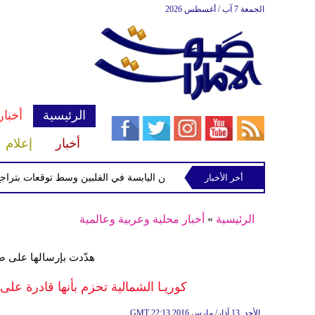
الجمعة 7 آب / أغسطس 2026
الرئيسية
أخبار
أخبار
إعلام
أخر الأخبار
ة الاستوائية "مايماي" تقترب من اليابسة في الفلبين وسط توقعات بتراجع قوته
الرئيسية
»
أخبار محلية وعربية وعالمية
هدّدت بإرسالها على ص
كوريـا الشمالية تحزم بأنها قادرة عل
22:13 2016 الأحد ,13 آذار/ مارس
GMT