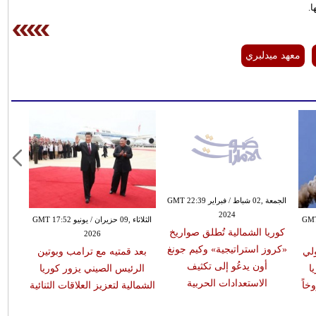
ا.
معهد ميدلبري
الجمعة ,02 شباط / فبراير GMT 22:39
2024
07 تشرين الأول / أكتوبر GMT
الثلاثاء ,09 حزيران / يونيو GMT 17:52
كوريا الشمالية تُطلق صواريخ
2026
«كروز استراتيجية» وكيم جونغ
لي
بعد قمتيه مع ترامب وبوتين
أون يدعُو إلى تكثيف
ا
الرئيس الصيني يزور كوريا
الاستعدادات الحربية
خاً
الشمالية لتعزيز العلاقات الثنائية