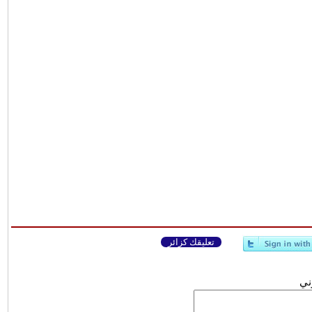
تعليقك كزائر
وني