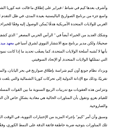
وأشرف بعدها كيم في شباط / فبراير على إطلاق ما قالت عنه كوريا الشم
واسع جزء من برنامج الصواريخ الباليستية بعيدة المدى، في ظل التقدم ا
الغربي للولايات المتحدة الأمريكية هدفًا يُمكن الوصول إليه وفقًا للخبر
وشكك العديد من الخبراء أيضاً في " الرأس الحربي المصغر " الذي كشف عن
صحيحًا، ولكن مدير برنامج منع الانتشار النووي لشرق آسيا في
معهد ميدل
بأنها لا تُشبه أسلحة الولايات المتحدة، كما يصعُب تحديد ما إذا كانت نمو
التي تمتلكها الولايات المتحدة, أو الإتحاد السوفيتي.
ويزداد نظام جونغ أون كيم شراسة بإطلاق صواريخ في بحر اليابان، والم
تقريبًا، وذلك مع الإدانة الدولية إلى تحركات كوريا الشمالية والتي بلغت 
للقيام بغزو، وتقول بأن المناورات الحالية هي معادية بشكلٍ خاص لأن ال
والصاروخية.
وسبق وأن أمر "كيم" بإجراء المزيد من الإختبارات النووية، في الوقت 
تلك المناورات بتوجيه ضربة خاطفة فائقة الدقة على النمط الكوري، وفقًا