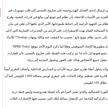
 أنها قادرة, على محو مانهاتن "Manhattan" عبر إرسال إحدى القنابل الهيدروجينية على صاروخ باليستي إلي قلب نيويورك، في
د من الأسباب للاعتقاد بأن نظام كيم جونغ أون يبالغ في قدراته التقنية، وقرع
ظام من الجهود الرامية إلى إحباط طموحاتها, الأمر الذي دفعها لأن تعلن في بيان
ريا الشمالية القيام بهذه الإستفزازات على الرغم من التحذيرات الصارمة التي أدلى
مير نظام بيونغ يانغ " بحسب ما كشفت عنه وكالة يونهاب Yonhap"" للأنباء.
القنبلة الهيدروجينية التي تمتلكها كوريا الشمالية تُعَد أكبر من تلك التي قام بتطويرها الإتحاد السوفيتي, وفقًا لما ذكره اليوم الأحد موقع"DPRK Today"
شو هيونغ ايل بأنه إذا تم تركيب هذه القنبلة على صاروخ باليستي عابر للقارات,
وأنه يتناول أيضًا تقارير حول تربية الأرانب و المدارس الداخلية, وأضاف التقرير أيضاً
بأن القنبلة الهيدروجينية التي طورها الإتحاد السوفيتي في الماضي كانت قادرة على تحطيم نوافذ البنايات على جيفري لويس مسافة 1,000 كيلومتر، كما أن
يلومتر.
 لكوريا الشمالية، والذي تشير المزاعم بأنه لقنبلة هيدروجينية وليس قنبلة ذرية
لزلزالية الناجمة عن الإنفجار مماثلة لتلك التي تسببت فيها الإختبارات الثلاث