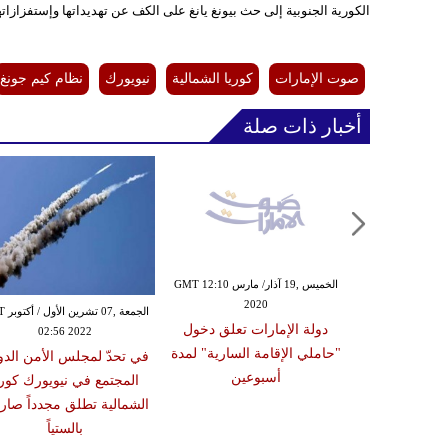
الكورية الجنوبية إلى حث بيونغ يانغ على الكف عن تهديداتها وإستفزازاته
صوت الإمارات
كوريا الشمالية
نيويورك
نظام كيم جونغ
أخبار ذات صلة
الإثنين ,09 كانون الأول / ديسمبر GMT
الخميس ,19 آذار/ مارس GMT 12:10
2020
13:46
الجمعة ,
اتيجي العـربي
دولة الإمارات تعلق دخول
02:56 2022
ص وصعوبات
"حاملي الإقامة السارية" لمدة
في تحدّ لمجلس الأمن الدو
دم الإثنين
أسبوعين
المجتمع في نيويورك كوري
الشمالية تطلق مجدداً صارو
بالستياً