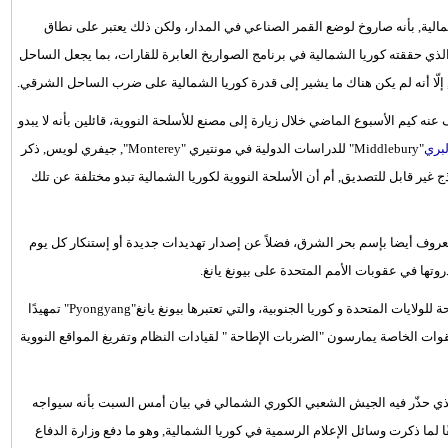
الية, بأنه صاروخ لوضع القمر الصناعي في المدار، ولكن ذلك يعتبر على نطاق
لذي حققته كوريا الشمالية في برنامج الصواريخ العابرة للقارات، بما يجعل الساحل
اء, إلّا أنه لم يكن هناك ما يشير إلى قدرة كوريا الشمالية على ضرب الساحل الشرقي.
ه كيم الأسبوع الماضي خلال زيارة إلى مصنع للأسلحة النووية، قائلين بأنه لا يبدو
بري
"Middlebury" للدراسات الدولية في مونتيري "Monterey", جيفري لويس, ذكر
ذج غير قابل للتصديق, أم أن الأسلحة النووية لكوريا الشمالية تبدو مختلفة عن تلك
عروف أيضا بإسم بحر الشرق، فضلاً عن إصدار تهديدات جديدة أو إستنكار كل يوم
ذروتها في عقوبات الأمم المتحدة على بيونغ يانغ.
وتتزامن هذه العقوبات مع تدريبات الربيع السنوية ما بين القوات المسلحة للولايات المتحدة و كوريا الجنوبية، والتي تعتبرها بيونغ يانغ"Pyongyang" تمهيدًا
قوات الخاصة يمارسون "الضربات الإطاحة " لقيادات النظام وتفريغ المواقع النووية
الذي حذّر فيه الجيش الشعبي الكوري الشمالي في بيان أمس السبت بأنه سيواجه
 لما ذكرت وسائل الإعلام الرسمية في كوريا الشمالية, وهو ما دفع وزارة الدفاع