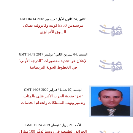
GMT 04:14 2018 الإثنين ,24 كانون الأول / ديسمبر
مرسيدس E350 كوبيه وكابروليه يصلان
السوق الأنجليزي
GMT 14:49 2017 السبت ,04 تشرين الثاني / نوفمبر
الإعلان عن تجديد مقصورات "الدرجة الأولى"
في الخطوط الجوية البريطانية
GMT 14:26 2020 الجمعة ,07 شباط / فبراير
"تعز" ضحية الحرب الأكبر قتلى بالمئات
وتدمير ونهب الممتلكات وانعدام الخدمات
GMT 19:24 2019 الأحد ,21 إبريل / نيسان
الحرائق الطبيعية في روسيا تُدمِّر 109 منازل