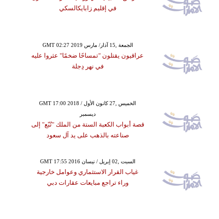
في إقليم زابايكالسكي
GMT 02:27 2019 الجمعة ,15 آذار/ مارس
عراقيون يقتلون "تمساحًا ضخمًا" عثروا عليه
في نهر دِجلة
GMT 17:00 2018 الخميس ,27 كانون الأول /
ديسمبر
قصة أبواب الكعبة الستة من الملك "تُبّع" إلى
صناعته بالذهب على يد آل سعود
GMT 17:55 2016 السبت ,02 إبريل / نيسان
غياب القرار الاستثماري وعوامل خارجية
وراء تراجع مبايعات عقارات دبي