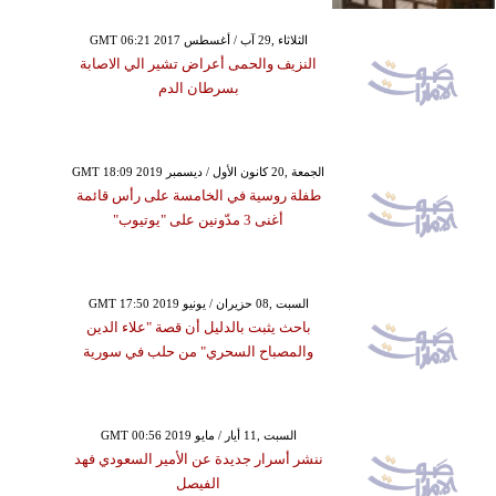
GMT 06:21 2017 الثلاثاء ,29 آب / أغسطس
النزيف والحمى أعراض تشير الي الاصابة
بسرطان الدم
GMT 18:09 2019 الجمعة ,20 كانون الأول / ديسمبر
طفلة روسية في الخامسة على رأس قائمة
أغنى 3 مدّونين على "يوتيوب"
GMT 17:50 2019 السبت ,08 حزيران / يونيو
باحث يثبت بالدليل أن قصة "علاء الدين
والمصباح السحري" من حلب في سورية
GMT 00:56 2019 السبت ,11 أيار / مايو
ننشر أسرار جديدة عن الأمير السعودي فهد
الفيصل