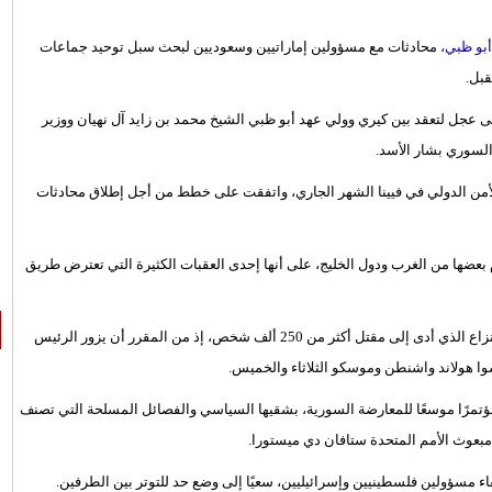
أبو ظبي،
محادثات مع مسؤولين إماراتيين وسعوديين لبحث سبل توحيد جماعات
بل.
ى عجل لتعقد بين كيري وولي عهد أبو ظبي الشيخ محمد بن زايد آل نهيان ووزير
لسوري بشار الأسد.
لأمن الدولي في فيينا الشهر الجاري، واتفقت على خطط من أجل إطلاق محادثات
 بعضها من الغرب ودول الخليج، على أنها إحدى العقبات الكثيرة التي تعترض طريق
في ظل التحركات الدبلوماسية المكثفة لإنهاء النزاع الذي أدى إلى مقتل أكثر من 250 ألف شخص، إذ من المقرر أن يزور الرئيس
سوا هولاند واشنطن وموسكو الثلاثاء والخميس.
ؤتمرًا موسعًا للمعارضة السورية، بشقيها السياسي والفصائل المسلحة التي تصنف
مبعوث الأمم المتحدة ستافان دي ميستورا.
اء مسؤولين فلسطينيين وإسرائيليين، سعيًا إلى وضع حد للتوتر بين الطرفين.