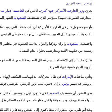
أبو ظبي ـ سعيد المهيري
يجري
وزير الخارجية الأميركي
جون كيري
، الاثنين في
العاصمة الإماراتية 
المعارضة السورية، تمهيدًا للمؤتمر الذي تستضيفه
السعودية
الشهر المق
وأوضح مسؤول كبير في الخارجية الأميركية أن الاجتماعات التي رتبت عل
الخارجية السعودي عادل الجبير، ستناقش سبل توحيد معارضي الرئيس ا
واجتمعت
السعودية
وإيران وتركيا والدول الدائمة العضوية في مجلس ا
رسمية بين حكومة الأسد ومعارضيه، بحلول العام المقبل.
وكثيرًا ما يشار إلى الانقسامات بين فصائل المعارضة السورية، المدعوم
الجهود الدبلوماسية لإنهاء الصراع.
وتأتي مباحثات
الإمارات
الروسي فلاديمير
بوتين
إيران الاثنين، بينما يزور الرئيس الفرنسي فرن
ومن المقرر أن تستضيف
السعودية
في كانون الأول / ديسمبر المقبل، م
بأنها معتدلة بهدف توحيد مواقفها قبل مفاوضات مرتقبة مع النظام وفق 
وبعد أبو ظبي، من المقرر أن ينتقل كيري إلى القدس وبعدها رام الله للق