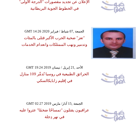
الإعلان عن تجديد مقصورات "الدرجة الأولى"
في الخطوط الجوية البريطانية
GMT 14:26 2020 الجمعة ,07 شباط / فبراير
"تعز" ضحية الحرب الأكبر قتلى بالمئات
وتدمير ونهب الممتلكات وانعدام الخدمات
GMT 19:24 2019 الأحد ,21 إبريل / نيسان
الحرائق الطبيعية في روسيا تُدمِّر 109 منازل
في إقليم زابايكالسكي
GMT 02:27 2019 الجمعة ,15 آذار/ مارس
عراقيون يقتلون "تمساحًا ضخمًا" عثروا عليه
في نهر دِجلة