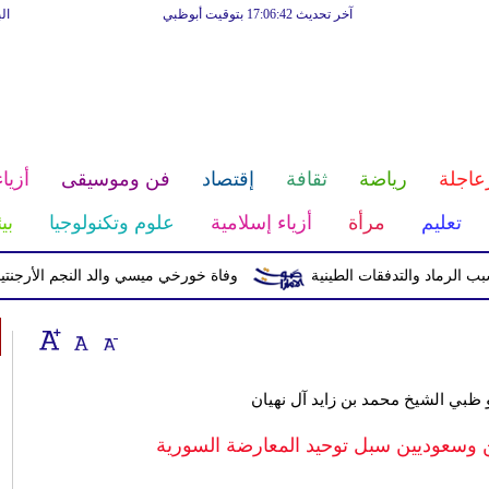
آخر تحديث 17:06:42 بتوقيت أبوظبي
ال
عاجلة
رياضة
ثقافة
إقتصاد
فن وموسيقى
أزياء
تعليم
مرأة
أزياء إسلامية
علوم وتكنولوجيا
بي
وفاة خورخي ميسي والد النجم الأرجنتيني بع
و ظبي الشيخ محمد بن زايد آل نهيان
 وسعوديين سبل توحيد المعارضة السورية