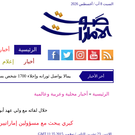
السبت 8 آب / أغسطس 2026
الرئيسية
أخبار
أخبار
إعلام
أخر الأخبار
بركان فويجو في جواتيمالا يواصل ثورانه وإجلاء 1700 شخص بسبب الرماد والتدفقات الطينية
الرئيسية
»
أخبار محلية وعربية وعالمية
خلال لقائه مع ولي عهد أب
كيري يبحث مع مسؤولين إماراتيين
11:35 2015 الإثنين ,23 تشرين الثاني / نوفمبر
GMT