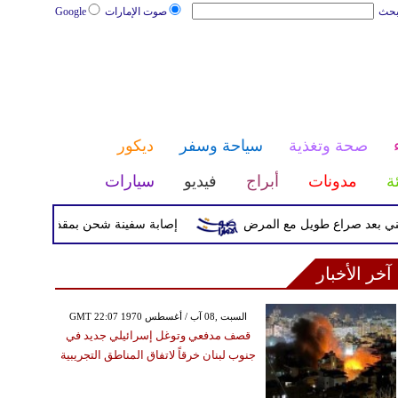
بحث
صوت الإمارات
Google
صحة وتغذية
سياحة وسفر
ديكور
ئة
مدونات
أبراج
فيديو
سيارات
د صراع طويل مع المرض
إصابة سفينة شحن بمقذوف مجهول قرب سو
آخر الأخبار
GMT 22:07 1970 السبت ,08 آب / أغسطس
قصف مدفعي وتوغل إسرائيلي جديد في
جنوب لبنان خرقاً لاتفاق المناطق التجريبية