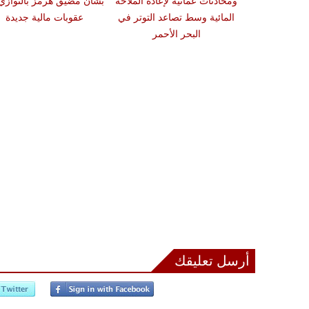
 نجران وسط
ومحادثات عمانية لإعادة الملاحة
بشأن مضيق هرمز بالتوازي
احة في البحر
المائية وسط تصاعد التوتر في
عقوبات مالية جديدة
حمر
البحر الأحمر
أرسل تعليقك