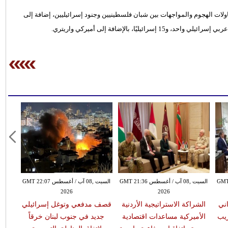
ولات الهجوم والمواجهات بين شبان فلسطينيين وجنود إسرائيليين، إضافة إلى
س GMT 20:55
السبت ,08 آب / أغسطس GMT 21:36
السبت ,08 آب / أغسطس GMT 22:07
2026
2026
اني
الشراكة الاستراتيجية الأردنية
قصف مدفعي وتوغل إسرائيلي
ريب
الأميركية مساعدات اقتصادية
جديد في جنوب لبنان خرقاً