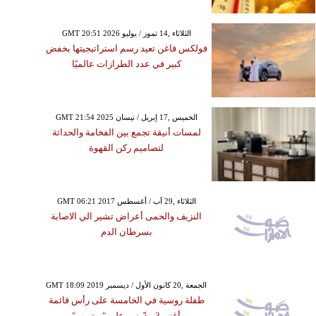
GMT 20:51 2026 الثلاثاء ,14 تموز / يوليو
فولكس فاغن تعيد رسم استراتيجيتها بخفض
كبير في عدد الطرازات عالميًا
GMT 21:54 2025 الخميس ,17 إبريل / نيسان
لمسات أنيقة تجمع بين الفخامة والحداثة
لتصاميم ركن القهوة
GMT 06:21 2017 الثلاثاء ,29 آب / أغسطس
النزيف والحمى أعراض تشير الي الاصابة
بسرطان الدم
GMT 18:09 2019 الجمعة ,20 كانون الأول / ديسمبر
طفلة روسية في الخامسة على رأس قائمة
أغنى 3 مدّونين على "يوتيوب"