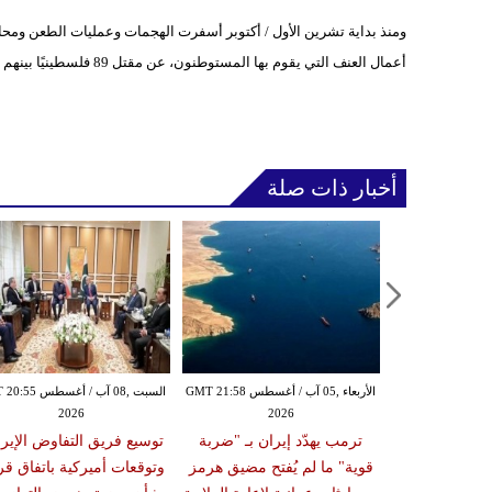
ومنذ بداية تشرين الأول / أكتوبر أسفرت الهجمات وعمليات الطعن ومحا
أعمال العنف التي يقوم بها المستوطنون، عن مقتل 89 فلسطينيًا بينهم عربي إسرائيلي واحد، و15 إسرائيليًا، بالإضافة إلى أميركي واريتري.
أخبار ذات صلة
الأربعاء ,05 آب / أغسطس GMT 20:02
الأربعاء ,05 آب / أغسطس GMT 21:58
السبت ,08 آب / أغسط
2026
2026
20
ستهدف ناقلة
ترمب يهدّد إيران بـ "ضربة
توسيع فريق التفاوض الإير
الة ينبع غداة
قوية" ما لم يُفتح مضيق هرمز
وتوقعات أميركية باتفاق ق