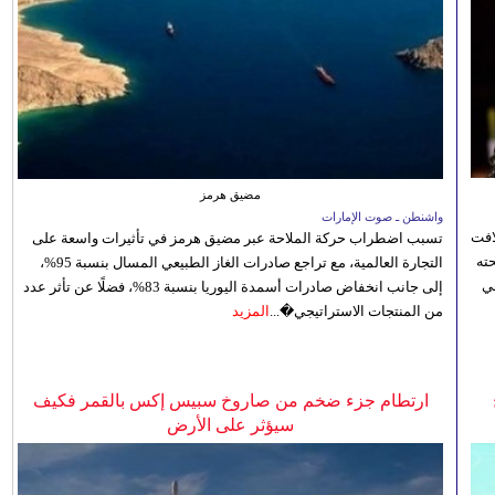
مضيق هرمز
واشنطن ـ صوت الإمارات
افت
تسبب اضطراب حركة الملاحة عبر مضيق هرمز في تأثيرات واسعة على
ته
التجارة العالمية، مع تراجع صادرات الغاز الطبيعي المسال بنسبة 95%،
ي
إلى جانب انخفاض صادرات أسمدة اليوريا بنسبة 83%، فضلًا عن تأثر عدد
من المنتجات الاستراتيجي�...
المزيد
ارتطام جزء ضخم من صاروخ سبيس إكس بالقمر فكيف
سيؤثر على الأرض