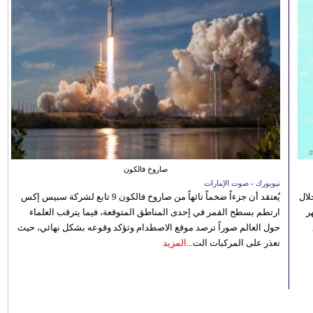
صاروخ فالكون
نيويورك - صوت الإمارات
الصيفي لعام 2026، من خلال
يُعتقد أن جزءاً ضخماً تائهاً من صاروخ فالكون 9 تابع لشركة سبيس إكس
ر
ارتطم بسطح القمر في إحدى المناطق المتوقعة، فيما يترقب العلماء
حول العالم صوراً ترصد موقع الاصطدام وتؤكد وقوعه بشكل نهائي، حيث
تعذر على المركبات الت...
المزيد