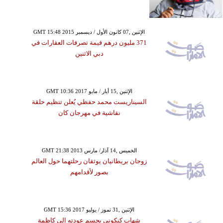
GMT 15:48 2015 الإثنين ,07 كانون الأول / ديسمبر
371 مليون درهم قيمة تصرفات العقارات في
دبي الاثنين
GMT 10:36 2017 الإثنين ,15 أيار / مايو
السيناريست محمد حفظي يُعلن تنظيم حلقة
نقاشية في مهرجان كان
GMT 21:38 2013 الخميس ,14 آذار/ مارس
زوجان بريطانيان يوثقان رحلتهما حول العالم
بصور لأقدامهم
GMT 15:36 2017 الإثنين ,31 تموز / يوليو
شهاب كنكوني يحسم عودته إلى كاظمة