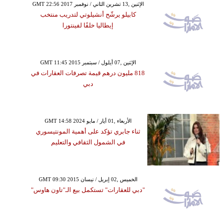
GMT 22:56 2017 الإثنين ,13 تشرين الثاني / نوفمبر
كابيلو يرشّح أنشيلوتي لتدريب منتخب
إيطاليا خلفًا لفينتورا
GMT 11:45 2015 الإثنين ,07 أيلول / سبتمبر
818 مليون درهم قيمة تصرفات العقارات في
دبي
GMT 14:58 2024 الأربعاء ,01 أيار / مايو
ثناء جابري تؤكد على أهمية المونتيسوري
في الشمول الثقافي والتعليم
GMT 09:30 2015 الخميس ,02 إبريل / نيسان
"دبي للعقارات" تستكمل بيع الـ"تاون هاوس"