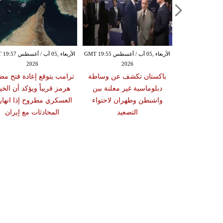
الأربعاء ,05 آب / أغسطس GMT 19:49
الأربعاء ,05 آب / أغسطس GMT 19:55
الأربعاء ,05 آب / أغس
2026
2026
20
ة إسرائيلية في
باكستان تكشف عن وساطة
ترامب يتوقع إعادة فتح مض
د وآلية التحقق
دبلوماسية غير معلنة بين
هرمز قريباً ويؤكد أن الخيا
مانات لوقف
واشنطن وطهران لاحتواء
العسكري مطروح إذا انها
النار
التصعيد
المحادثات مع إيران