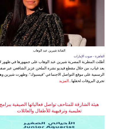
الفنانة شيرين عبد الوهاب
القاهرة - صوت الإمارات
أطلت المطربة المصرية شيرين عبد الوهاب على جمهورها في ظهور ل
بعد غياب، من خلال مقطع فيديو نشره الملحن عزيز الشافعي عبر صفح
الرسمية على موقع التواصل الاجتماعي "فيسبوك". وظهرت شيرين وه
تجري البروفات لحفلها...
المزيد
هيئة الشارقة للمتاحف تواصل فعالياتها الصيفية ببرامج
تعليمية وترفيهية للأطفال والعائلات