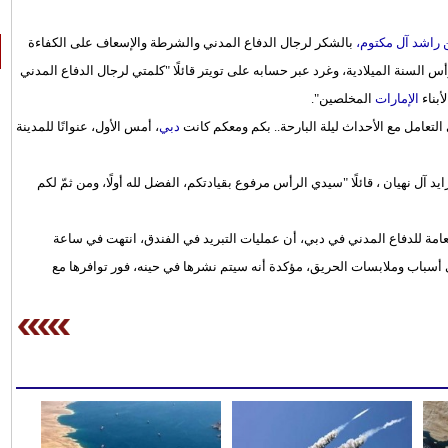
راشد آل مكتوم،
بالشكر لرجال الدفاع المدني والشرطة والإسعاف على الكفاءة
س السنة الميلادية، وغرد عبر حسابه على تويتر قائلًا "كلمتي لرجال الدفاع المدني
أبناء
الإمارات
المخلصين".
لتعامل مع الأحداث ليلة البارحة.. بكم ومعكم كانت
دبي
، أمس الأول، عنوانًا للمدينة
آل نهيان ، قائلًا "سيدي الرأس مرفوع بقيادتكم، الفضل لله أولًا، ومن ثمّ لكم
عامة للدفاع المدني في دبي، أن عمليات التبريد في الفندق، انتهت في ساعة
ى أسباب وملابسات الحريق، مؤكدة أنه سيتم نشرها في حينه، فور توافرها مع