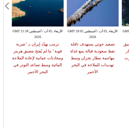
طس GMT 19:57
الأربعاء ,05 آب / أغسطس GMT 20:02
الأربعاء ,05 آب / أغسطس GMT 21:58
2026
2026
يق
تصعيد حوثي يستهدف ناقلة
ترمب يهدّد إيران بـ "ضربة
ر
نفط سعودية قبالة ينبع غداة
قوية" ما لم يُفتح مضيق هرمز
رت
مهاجمة مطار نجران وسط
ومحادثات عمانية لإعادة الملاحة
تهديدات للملاحة في البحر
المائية وسط تصاعد التوتر في
الأحمر
البحر الأحمر