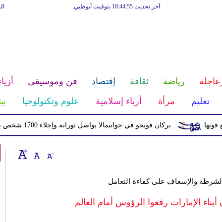
آخر تحديث 18:44:55 بتوقيت أبوظبي
ال
عاجلة
رياضة
ثقافة
إقتصاد
فن وموسيقى
أزياء
تعليم
مرأة
أزياء إسلامية
علوم وتكنولوجيا
بي
بركان فويجو في جواتيمالا يواصل ثورانه وإجلاء 1700 شخص بسبب الرماد والتدفقات الطينية
لشرطة والإسعاف على كفاءة التعامل
بناء الإمارات رفعوا الرؤوس أمام العالم