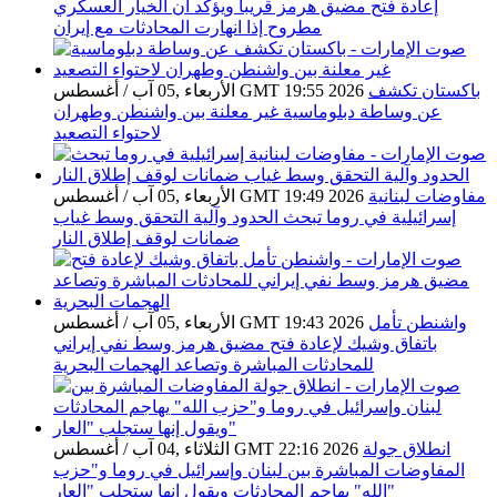
إعادة فتح مضيق هرمز قريباً ويؤكد أن الخيار العسكري
مطروح إذا انهارت المحادثات مع إيران
باكستان تكشف
الأربعاء ,05 آب / أغسطس GMT 19:55 2026
عن وساطة دبلوماسية غير معلنة بين واشنطن وطهران
لاحتواء التصعيد
مفاوضات لبنانية
الأربعاء ,05 آب / أغسطس GMT 19:49 2026
إسرائيلية في روما تبحث الحدود وآلية التحقق وسط غياب
ضمانات لوقف إطلاق النار
واشنطن تأمل
الأربعاء ,05 آب / أغسطس GMT 19:43 2026
باتفاق وشيك لإعادة فتح مضيق هرمز وسط نفي إيراني
للمحادثات المباشرة وتصاعد الهجمات البحرية
انطلاق جولة
الثلاثاء ,04 آب / أغسطس GMT 22:16 2026
المفاوضات المباشرة بين لبنان وإسرائيل في روما و"حزب
الله" يهاجم المحادثات ويقول إنها ستجلب "العار"