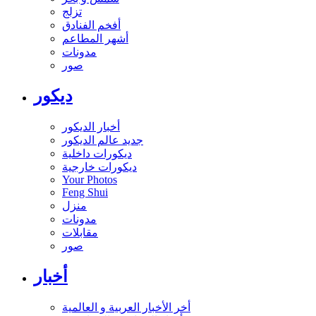
تزلج
أفخم الفنادق
أشهر المطاعم
مدونات
صور
ديكور
أخبار الديكور
جديد عالم الديكور
ديكورات داخلية
ديكورات خارجية
Your Photos
Feng Shui
منزل
مدونات
مقابلات
صور
أخبار
أخر الأخبار العربية و العالمية