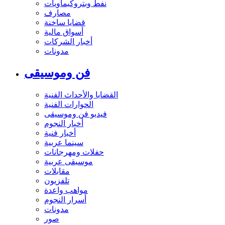
نفط وبتروكيماويات
مصارف
قضايا ساخنة
أسواق مالية
أخبار الشركات
مدونات
فن وموسيقى
القضايا والأحداث الفنية
الحوارات الفنية
فيديو فن وموسيقى
أخبار النجوم
أخبار فنية
سينما عربية
حفلات ومهرجانات
موسيقى عربية
مقابلات
تلفزيون
مواهب واعدة
أسرار النجوم
مدونات
صور