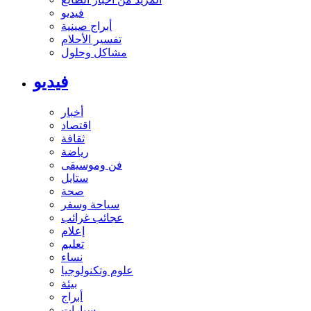
فيديو
أبراج صينية
تفسير الأحلام
مشاكل وحلول
فيديو
أخبار
اقتصاد
ثقافة
رياضة
فن وموسيقى
ستايل
صحة
سياحة وسفر
عجائب غرائب
إعلام
تعليم
نساء
علوم وتكنولوجيا
بيئة
أبراج
سيارات