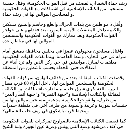
ريف حماة الشمالي، لقصف من قبل القوات الحكومية، وقتل خمسة
مسلحين من الكتائب الإسلامية في اشتباكات مع القوات الحكومية
والمسلحين الموالين لها في ريف حماة.
وقُتل 5 مواطنين من بلدات الحراك وابطع وجاسم والشيخ مسكين
والكتيبة داخل المعتقلات الأمنية السورية بعد فقدانهم على حواجز
القوات الحكومية وبعد معارك مع القوات الحكومية والمسلحين
الموالين لها في مناطق عدة.
واغتال مسلحون مجهولون عضوًا في مجلس محافظة دمشق أمام
منزله في حي التجارة، وسط العاصمة، بينما نفذت القوات الحكومية
مداهمات لمنازل مواطنين في حي ركن الدين ولم ترد أنباء عن
اعتقالات حتى اللحظة بحسب ناشطين من المنطقة.
وقصفت الكتائب المقاتلة بعدد من قذائف الهاون، تمركزات للقوات
الحكومية والمسلحين الموالين لها، داخل اللواء 80 قرب مطار
النيرب العسكري شرق حلب، بينما دارت اشتباكات بين الكتائب
المقاتلة والكتائب الإسلامية و"جبهة النصرة" و"جبهة أنصار الدين"
من طرف، والقوات الحكومية مدعمة بمسلحين موالين لها من
جنسيات سورية وعربية وآسيوية من طرف آخر، في منطقة حندرات
ومحيط قرية باشكوي في ريف حلب الشمالي؟
كما قصفت الكتائب الإسلامية بالصواريخ تمركزات للقوات الحكومية
في كتف مريشود وقمة النبي يونس وقرية عين الجوزة وتلة الشيخ