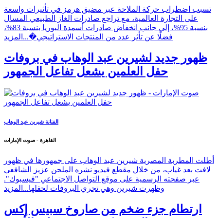
تسبب اضطراب حركة الملاحة عبر مضيق هرمز في تأثيرات واسعة
على التجارة العالمية، مع تراجع صادرات الغاز الطبيعي المسال
بنسبة 95%، إلى جانب انخفاض صادرات أسمدة اليوريا بنسبة 83%،
فضلًا عن تأثر عدد من المنتجات الاستراتيجي�...
المزيد
ظهور جديد لشيرين عبد الوهاب في بروفات
حفل العلمين يشعل تفاعل الجمهور
الفنانة شيرين عبد الوهاب
القاهرة - صوت الإمارات
أطلت المطربة المصرية شيرين عبد الوهاب على جمهورها في ظهور
لافت بعد غياب، من خلال مقطع فيديو نشره الملحن عزيز الشافعي
عبر صفحته الرسمية على موقع التواصل الاجتماعي "فيسبوك".
وظهرت شيرين وهي تجري البروفات لحفلها...
المزيد
ارتطام جزء ضخم من صاروخ سبيس إكس