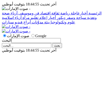
آخر تحديث 18:44:55 بتوقيت أبوظبي
الرئيسية
أخبارعاجلة
رياضة
ثقافة
إقتصاد
فن وموسيقى
أزياء
صحة
وتغذية
سياحة وسفر
ديكور
أخبار
إعلام
تعليم
مرأة
أزياء إسلامية
علوم وتكنولوجيا
بيئة
مدوَّنات
أبراج
فيديو
سيارات
Google
صوت الإمارات
البحث
آخر تحديث 18:44:55 بتوقيت أبوظبي