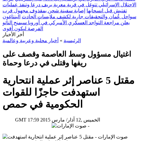
الاحتلال الإسرائيلي تتوغل في قرية معرية بريف درعا وتنفذ عمليات
تفتيش قبل انسحابها
إصابة سفينة شحن بمقذوف مجهول قرب
سواحل عُمان والتحقيقات جارية لكشف ملابسات الحادث
البنتاغون
يعلن مراجعة التواجد العسكري الأميركي في أوروبا سيمنح الناتو
الفرصة ليكون أقوى
أخر الأخبار
الرئيسية
»
أخبار محلية وعربية وعالمية
اغتيال مسؤول وسط العاصمة وقصف على
ريفها وقتلى في درعا وحماة
مقتل 5 عناصر إثر عملية انتحارية
استهدفت حاجزًا للقوات
الحكومية في حمص
17:59 2015 الخميس ,12 آذار/ مارس
GMT