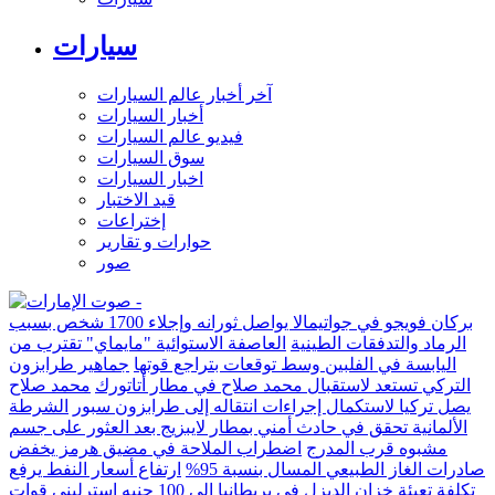
سيارات
آخر أخبار عالم السيارات
أخبار السيارات
فيديو عالم السيارات
سوق السيارات
اخبار السيارات
قيد الاختبار
إختراعات
حوارات و تقارير
صور
بركان فويجو في جواتيمالا يواصل ثورانه وإجلاء 1700 شخص بسبب
الرماد والتدفقات الطينية
العاصفة الاستوائية "مايماي" تقترب من
اليابسة في الفلبين وسط توقعات بتراجع قوتها
جماهير طرابزون
التركي تستعد لاستقبال محمد صلاح في مطار أتاتورك
محمد صلاح
يصل تركيا لاستكمال إجراءات انتقاله إلى طرابزون سبور
الشرطة
الألمانية تحقق في حادث أمني بمطار لايبزيج بعد العثور على جسم
مشبوه قرب المدرج
اضطراب الملاحة في مضيق هرمز يخفض
صادرات الغاز الطبيعي المسال بنسبة 95%
ارتفاع أسعار النفط يرفع
تكلفة تعبئة خزان الديزل في بريطانيا إلى 100 جنيه إسترليني
قوات