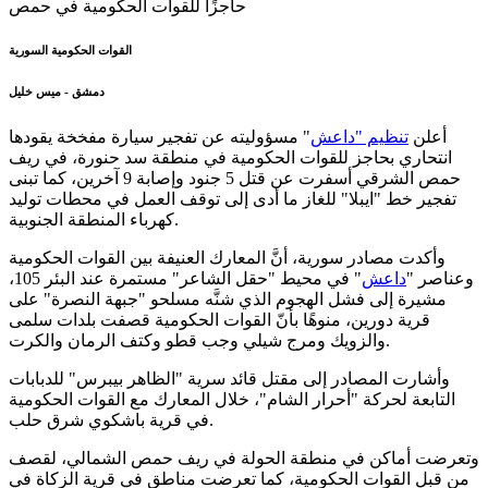
القوات الحكومية السورية
دمشق - ميس خليل
أعلن
تنظيم "
داعش
" مسؤوليته عن تفجير سيارة مفخخة يقودها
انتحاري بحاجز للقوات الحكومية في منطقة سد حنورة، في ريف
حمص الشرقي أسفرت عن قتل 5 جنود وإصابة 9 آخرين، كما تبنى
تفجير خط "ايبلا" للغاز ما أدى إلى توقف العمل في محطات توليد
كهرباء المنطقة الجنوبية.
وأكدت مصادر سورية، أنَّ المعارك العنيفة بين القوات الحكومية
وعناصر "
داعش
" في محيط "حقل الشاعر" مستمرة عند البئر 105،
مشيرة إلى فشل الهجوم الذي شنَّه مسلحو "جبهة النصرة" على
قرية دورين، منوهًا بأنّ القوات الحكومية قصفت بلدات سلمى
والزويك ومرج شيلي وجب قطو وكتف الرمان والكرت.
وأشارت المصادر إلى مقتل قائد سرية "الظاهر بيبرس" للدبابات
التابعة لحركة "أحرار الشام"، خلال المعارك مع القوات الحكومية
في قرية باشكوي شرق حلب.
وتعرضت أماكن في منطقة الحولة في ريف حمص الشمالي، لقصف
من قبل القوات الحكومية، كما تعرضت مناطق في قرية الزكاة في