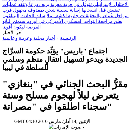
الاحتلال الإسرائيلي تتوغل في قرية معرية بريف درعا وتنفذ عمليات
تفتيش قبل انسحابها
إصابة سفينة شحن بمقذوف مجهول قرب
سواحل عُمان والتحقيقات جارية لكشف ملابسات الحادث
البنتاغون
يعلن مراجعة التواجد العسكري الأميركي في أوروبا سيمنح الناتو
الفرصة ليكون أقوى
أخر الأخبار
الرئيسية
»
أخبار محلية وعربية وعالمية
اجتماع "باريس" يؤيِّد حكومة السرَّاج
الجديدة ويدعو لتسهيل انتقالٍ منظم وسلمي
للسلطة في ليبيا
مقرُّ البحث الجنائي في "بنغازي"
يتعرض ليلاً لهجوم مسلح وستة
سجناء اطلقوا في "مصراتة"
04:10 2016 الإثنين ,14 آذار/ مارس
GMT