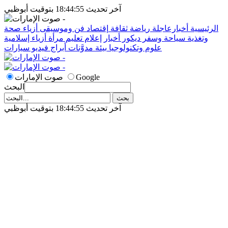
آخر تحديث 18:44:55 بتوقيت أبوظبي
الرئيسية
أخبارعاجلة
رياضة
ثقافة
إقتصاد
فن وموسيقى
أزياء
صحة
وتغذية
سياحة وسفر
ديكور
أخبار
إعلام
تعليم
مرأة
أزياء إسلامية
علوم وتكنولوجيا
بيئة
مدوَّنات
أبراج
فيديو
سيارات
Google
صوت الإمارات
البحث
آخر تحديث 18:44:55 بتوقيت أبوظبي