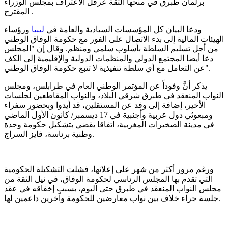
برلمان طبرق في منحها الثقة عرقل الاعتراف بمجلس الوزراء
المقترح .
ودعا البيان كل المؤسسات السيادية والعامة في
ليبيا
ورؤساء
الهيئات المالية إلى بدء الاتصال على الفور مع حكومة الوفاق الوطني
من أجل تسليم السلطة بأسلوب سلمي ومنظم. وقال إن "المجلس
دعا أيضا المجتمع الدولي والمنظمات الدولية والإقليمية إلى الكف
عن التعامل مع أي سلطة تنفيذية لا تتبع حكومة الوفاق الوطني".
يذكر أنَّ وفوداً عن المؤتمر الوطني العام في طرابلس، ومجلس
النواب المنعقد في طبرق شرقي البلاد، والنواب المقاطعين لجلسات
الأخير، إضافة إلى وفد عن المستقلين، قد أيدوا وبحضور سفراء
ومبعوثي دول عربية وأجنبية في 17 ديسمبر/ كانون الأول الماضي
في مدينة الصخيرات المغربية، اتفاقا يقضي بتشكيل حكومة وحدة
وطنية برئاسة، فايز السراج.
ورغم مرور أكثر من شهر على إعلانها، فشلت التشكيلة الحكومية
التي تقدم بها المجلس الرئاسي لحكومة الوفاق، في نيل الثقة من
مجلس النواب المنعقد في طبرق حتى اليوم، بسبب إخفاقه في عقد
جلسة جراء خلاف بين نواب معارضين للحكومة وآخرين داعمين لها.