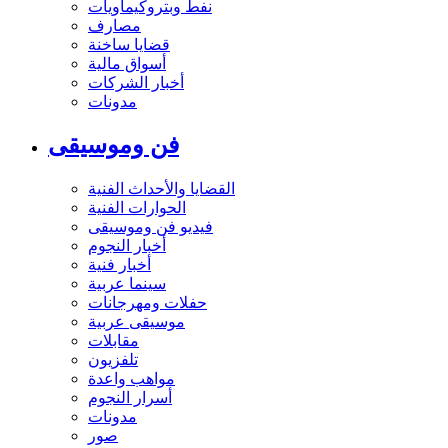
نفط وبتروكيماويات
مصارف
قضايا ساخنة
أسواق مالية
أخبار الشركات
مدونات
فن وموسيقى
القضايا والأحداث الفنية
الحوارات الفنية
فيديو فن وموسيقى
أخبار النجوم
أخبار فنية
سينما عربية
حفلات ومهرجانات
موسيقى عربية
مقابلات
تلفزيون
مواهب واعدة
أسرار النجوم
مدونات
صور