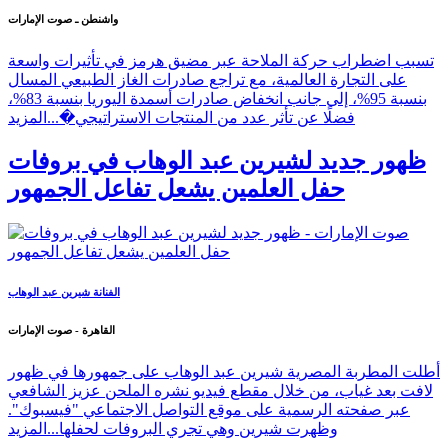
واشنطن ـ صوت الإمارات
تسبب اضطراب حركة الملاحة عبر مضيق هرمز في تأثيرات واسعة
على التجارة العالمية، مع تراجع صادرات الغاز الطبيعي المسال
بنسبة 95%، إلى جانب انخفاض صادرات أسمدة اليوريا بنسبة 83%،
فضلًا عن تأثر عدد من المنتجات الاستراتيجي�...
المزيد
ظهور جديد لشيرين عبد الوهاب في بروفات
حفل العلمين يشعل تفاعل الجمهور
الفنانة شيرين عبد الوهاب
القاهرة - صوت الإمارات
أطلت المطربة المصرية شيرين عبد الوهاب على جمهورها في ظهور
لافت بعد غياب، من خلال مقطع فيديو نشره الملحن عزيز الشافعي
عبر صفحته الرسمية على موقع التواصل الاجتماعي "فيسبوك".
وظهرت شيرين وهي تجري البروفات لحفلها...
المزيد