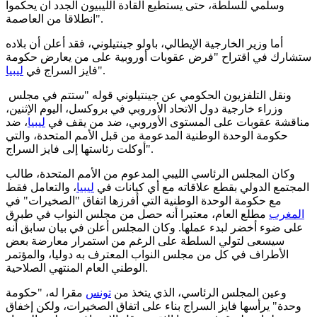
وسلمي للسلطة، حتى يستطيع القادة الليبيون الجدد ان يحكموا
انطلاقا من العاصمة".
أما وزير الخارجية الإيطالي، باولو جينتيلوني، فقد أعلن أن بلاده
ستشارك في اقتراح "فرض عقوبات أوروبية على من يعارض حكومة
".
فايز السراج في
ليبيا
ونقل التلفزيون الحكومي عن جينتيلوني قوله "ستتم في مجلس
وزراء خارجية دول الاتحاد الأوروبي في بروكسل، اليوم الإثنين،
مناقشة عقوبات على المستوى الأوروبي، ضد من يقف في
ليبيا
، ضد
حكومة الوحدة الوطنية المدعومة من قبل الأمم المتحدة، والتي
أوكلت رئاستها إلى فايز السراج".
وكان المجلس الرئاسي الليبي المدعوم من الأمم المتحدة، طالب
المجتمع الدولي بقطع علاقاته مع أي كيانات في
ليبيا
، والتعامل فقط
مع حكومة الوحدة الوطنية التي أفرزها اتفاق "الصخيرات" في
المغرب
مطلع العام، معتبرا أنه حصل من مجلس النواب في طبرق
على ضوء أخضر لبدء عملها. وكان المجلس أعلن في بيان سابق أنه
سيسعى لتولي السلطة على الرغم من استمرار معارضة بعض
الأطراف في كل من مجلس النواب المعترف به دوليا، والمؤتمر
الوطني العام المنتهي الصلاحية.
وعين المجلس الرئاسي، الذي يتخذ من
تونس
مقرا له، "حكومة
وحدة" يرأسها فايز السراج بناء على اتفاق الصخيرات، ولكن إخفاق