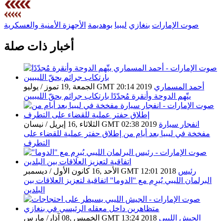
صوت الإمارات
بنغازي
ليبيا
بوهديمة
الأجهزة الأمنية والعسكرية
أخبار ذات صلة
أحمد المسماري
الجمعة ,19 تموز / يوليو GMT 20:14 2019
يتّهم الدوحة وأنقرة مُجدّدًا بارتكاب جرائم بحقّ الليبيين
انفجار سيارة
الثلاثاء ,16 إبريل / نيسان GMT 02:38 2019
مفخخة في ليبيا بعد أيام من إطلاق حفتر عملية للقضاء على
التطرف
رئيس
الأحد ,16 كانون الأول / ديسمبر GMT 12:01 2018
البرلمان الليبي يُبرِم مع "الدوما" اتفاقية لتعزيز العلاقات بين
البلدين
الجيش الليبي
الخميس ,08 آذار/ مارس GMT 13:24 2018