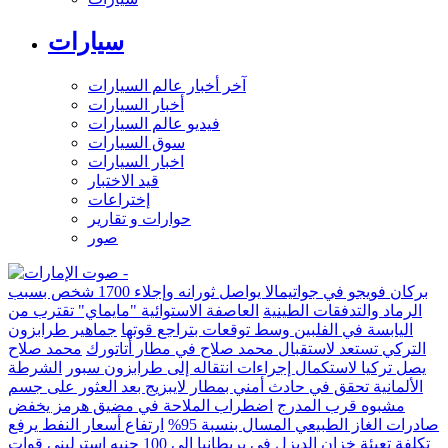
سيارات
آخر أخبار عالم السيارات
أخبار السيارات
فيديو عالم السيارات
سوق السيارات
اخبار السيارات
قيد الاختبار
إختراعات
حوارات و تقارير
صور
بركان فويجو في جواتيمالا يواصل ثورانه وإجلاء 1700 شخص بسبب
الرماد والتدفقات الطينية
العاصفة الاستوائية "مايماي" تقترب من
اليابسة في الفلبين وسط توقعات بتراجع قوتها
جماهير طرابزون
التركي تستعد لاستقبال محمد صلاح في مطار أتاتورك
محمد صلاح
يصل تركيا لاستكمال إجراءات انتقاله إلى طرابزون سبور
الشرطة
الألمانية تحقق في حادث أمني بمطار لايبزيج بعد العثور على جسم
مشبوه قرب المدرج
اضطراب الملاحة في مضيق هرمز يخفض
صادرات الغاز الطبيعي المسال بنسبة 95%
ارتفاع أسعار النفط يرفع
تكلفة تعبئة خزان الديزل في بريطانيا إلى 100 جنيه إسترليني
قوات