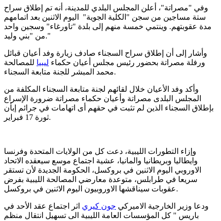
وفي "مصراتة"، أعلن المجلس البلدي للمدينة، أنه تم إطلاق سراح
ستة مساجين من سجن "الكلية الجوية" اليوم الاثنين بعد اتمامهم
مدة عقوبتهم. وينتمي خمسة منهم إلى بلدة "تاورغاء" وسجين واحد
من "بني وليد."
وأشار إلى أن إطلاق سراح السجناء صادف زيارة وفد أعيان قبائل
ورفلة مصراتة بحضور رئيس مجلس أعيان حكماء
ليبيا
للمصالحة
محمد المبشر للجنة متابعة السجناء.
وأكد وفد الأعيان خلال لقائهم لجنة متابعة السجناء المكلفة من
المجلس البلدى مصراتة وأعيان حكماء مصراتة ضرورة الإسراع
بإطلاق السجناء الذين لم تثبت في حقهم أى اتهامات في جرائم إبأن
ثورة 17 فبراير.
وإزاء التطورات الليبية، دعت كل من الولايات المتحدة وفرنسا
وايطاليا وبريطانيا والمانيا، عشية اجتماع موسع سيعقده الاتحاد
الاوروبي اليوم الاثنين في بروكسل، الحكومة الجديدة لأن تستقر
سريعا في طرابلس، متوعدة معارضي المصالحة الليبية بفرض
عقوبات سيناقشها الاوروبيون اليوم الاثنين في بروكسل.
ودعا وزير الخارجية الاميركي
جون كيري
اثر اجتماع عقد الأحد في
باريس " كل المؤسسات العامة الليبية الى تسهيل انتقال منظم