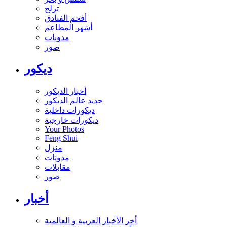
تزلج
أفخم الفنادق
أشهر المطاعم
مدونات
صور
ديكور
أخبار الديكور
جديد عالم الديكور
ديكورات داخلية
ديكورات خارجية
Your Photos
Feng Shui
منزل
مدونات
مقابلات
صور
أخبار
أخر الأخبار العربية و العالمية