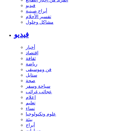
فيديو
أبراج صينية
تفسير الأحلام
مشاكل وحلول
فيديو
أخبار
اقتصاد
ثقافة
رياضة
فن وموسيقى
ستايل
صحة
سياحة وسفر
عجائب غرائب
إعلام
تعليم
نساء
علوم وتكنولوجيا
بيئة
أبراج
سيارات