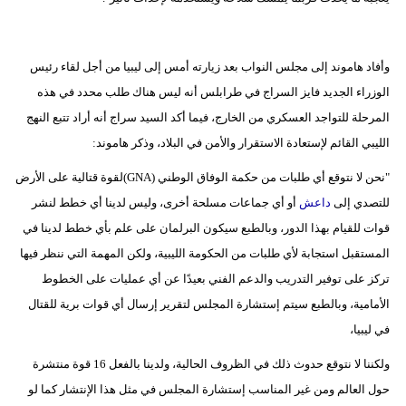
وأفاد هاموند إلى مجلس النواب بعد زيارته أمس إلى ليبيا من أجل لقاء رئيس
الوزراء الجديد فايز السراج في طرابلس أنه ليس هناك طلب محدد في هذه
المرحلة للتواجد العسكري من الخارج، فيما أكد السيد سراج أنه أراد تتبع النهج
الليبي القائم لإستعادة الاستقرار والأمن في البلاد، وذكر هاموند:
"نحن لا نتوقع أي طلبات من حكمة الوفاق الوطني (GNA)لقوة قتالية على الأرض
للتصدي إلى
داعش
أو أي جماعات مسلحة أخرى، وليس لدينا أي خطط لنشر
قوات للقيام بهذا الدور، وبالطبع سيكون البرلمان على علم بأي خطط لدينا في
المستقبل استجابة لأي طلبات من الحكومة الليبية، ولكن المهمة التي ننظر فيها
تركز على توفير التدريب والدعم الفني بعيدًا عن أي عمليات على الخطوط
الأمامية، وبالطبع سيتم إستشارة المجلس لتقرير إرسال أي قوات برية للقتال
في ليبيا،
ولكننا لا نتوقع حدوث ذلك في الظروف الحالية، ولدينا بالفعل 16 قوة منتشرة
حول العالم ومن غير المناسب إستشارة المجلس في مثل هذا الإنتشار كما لو