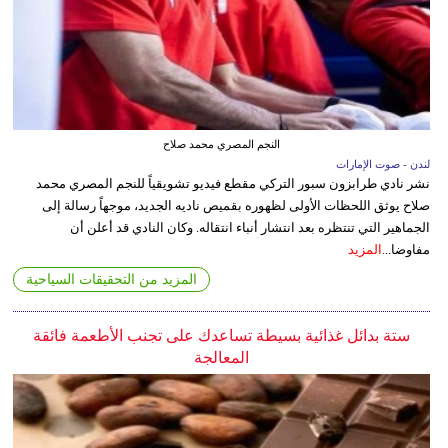
النجم المصري محمد صلاح
لندن - صوت الإمارات
نشر نادي طرابزون سبور التركي مقطع فيديو تشويقياً للنجم المصري محمد
صلاح يوثق اللحظات الأولى لظهوره بقميص ناديه الجديد، موجهاً رسالة إلى
الجماهير التي تنتظره بعد انتشار أنباء انتقاله. وكان النادي قد أعلن أن
مفاوضا...
المزيد
المزيد من التحقيقات السياحية
ستة بدائل غذائية بسيطة تساعدك على تجنب الأطعمة فائقة
المعالجة