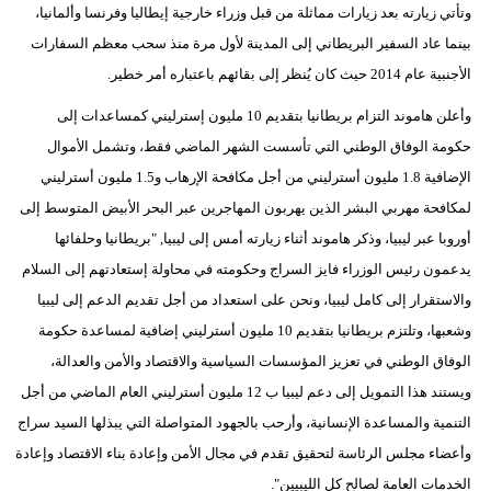
وتأتي زيارته بعد زيارات مماثلة من قبل وزراء خارجية إيطاليا وفرنسا وألمانيا،
بينما عاد السفير البريطاني إلى المدينة لأول مرة منذ سحب معظم السفارات
الأجنبية عام 2014 حيث كان يُنظر إلى بقائهم باعتباره أمر خطير.
وأعلن هاموند التزام بريطانيا بتقديم 10 مليون إسترليني كمساعدات إلى
حكومة الوفاق الوطني التي تأسست الشهر الماضي فقط، وتشمل الأموال
الإضافية 1.8 مليون أسترليني من أجل مكافحة الإرهاب و1.5 مليون أسترليني
لمكافحة مهربي البشر الذين يهربون المهاجرين عبر البحر الأبيض المتوسط إلى
أوروبا عبر ليبيا، وذكر هاموند أثناء زيارته أمس إلى ليبيا, "بريطانيا وحلفائها
يدعمون رئيس الوزراء فايز السراج وحكومته في محاولة إستعادتهم إلى السلام
والاستقرار إلى كامل ليبيا، ونحن على استعداد من أجل تقديم الدعم إلى ليبيا
وشعبها، وتلتزم بريطانيا بتقديم 10 مليون أسترليني إضافية لمساعدة حكومة
الوفاق الوطني في تعزيز المؤسسات السياسية والاقتصاد والأمن والعدالة،
ويستند هذا التمويل إلى دعم ليبيا ب 12 مليون أسترليني العام الماضي من أجل
التنمية والمساعدة الإنسانية، وأرحب بالجهود المتواصلة التي يبذلها السيد سراج
وأعضاء مجلس الرئاسة لتحقيق تقدم في مجال الأمن وإعادة بناء الاقتصاد وإعادة
الخدمات العامة لصالح كل الليبيين".