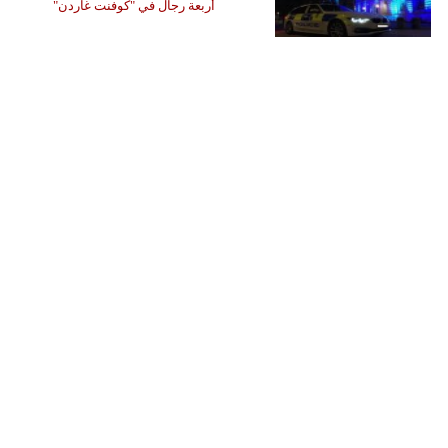
أربعة رجال في "كوفنت غاردن"