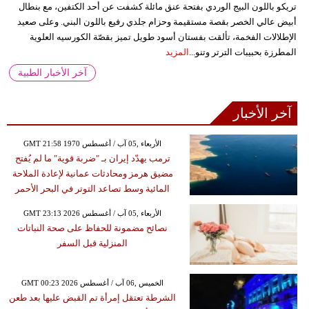
تريكو باللون البيج الوردي بفتحة عنق مائلة كشفت عن أحد الكتفين، مع بنطال
أبيض عالي الخصر بقصة مستقيمة وحزام جلدي رفيع باللون البني. وعلى صعيد
الإطلالات الفخمة، تألقت بفستان أسود طويل تميز بقصّة الكورسيه العلوية
المطرزة بحبيبات الترتر وتنو...
المزيد
آخر الأخبار الطبية
آخر الأخبار
GMT 21:58 1970 الأربعاء ,05 آب / أغسطس
ترمب يهدّد إيران بـ "ضربة قوية" ما لم يُفتح
مضيق هرمز ومحادثات عمانية لإعادة الملاحة
المائية وسط تصاعد التوتر في البحر الأحمر
GMT 23:13 2026 الأربعاء ,05 آب / أغسطس
نصائح مضمونة للحفاظ على صحة النباتات
المنزلية قبل السفر
GMT 00:23 2026 الخميس ,06 آب / أغسطس
الشرطة تعتقل إمرأة تم القبض عليها بعد طعن