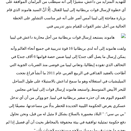
للتهديد المتزايد من داعش، مشيرًا إلى أنه سيطلب من البرلمان الموافقة على
مدوَّنات
أي خطوة لإرسال قوات بريطانية إلى ليبيا للقتال، إلَّا أنَّ السيد هاموند الذي قام
أبراج
بزيارة مفاجئة إلى ليبيا أمس أصر على أنه غير مناسب التشاور على الخطة
الحالية من أجل نشر القوات للقيام بدور تدريبي فني.
فيديو
سيارات
ولفت هاموند إلى أنه لدى بريطانيا 16 قوة تدريبية في جميع أنحاء العالم وأنه
يمكن إرسال ما يصل ألف جنديًا إلى ليبيا ضمن حصة قوامها 6 آلاف جنديًا في
التحالف الذي تقوده إيطاليا، وتعاني ليبيا من فوضى منذ الضربات الجوية التي
أطاحت بالعقيد القذافي في الربيع العربي عام 2011 ما أنشأ فراغ نجحت
الميليشيات في استغلاله وهو ما سمح لداعش بالاستيلاء على طول الساحل
للبحر الأبيض المتوسط, واستبعد هاموند إرسال قوات إلى ليبيا في مجلس
العموم اليوم بعد أن حذره سفير بريطانية في ليبيا, جو ووكر, من أن أي تدخل
عسكري يعرض الحكومة الليبية الجديدة للخطر بدلًا من مساعدتها، مضيفًا إلى
"بي بي سي": " البلاد مغمورة بالسلاح بشكل لا مثيل له من قبل، ونحن نحاول
دفع حكومة تمثيلية توافقية في بيئة محفوفة بالمخاطر بحيث أن أي فصيل إذا لم
يعجبه ما يحدث فربما يمسك سلاحه ويستخدمه لإحداث تأثير".