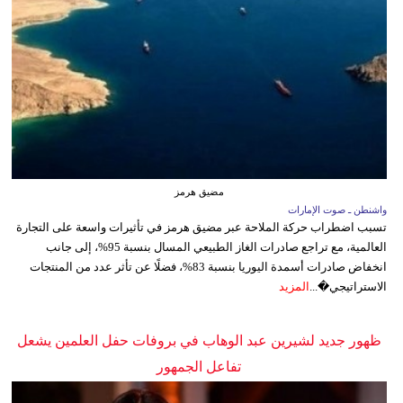
مضيق هرمز
واشنطن ـ صوت الإمارات
تسبب اضطراب حركة الملاحة عبر مضيق هرمز في تأثيرات واسعة على التجارة
العالمية، مع تراجع صادرات الغاز الطبيعي المسال بنسبة 95%، إلى جانب
انخفاض صادرات أسمدة اليوريا بنسبة 83%، فضلًا عن تأثر عدد من المنتجات
الاستراتيجي�...
المزيد
ظهور جديد لشيرين عبد الوهاب في بروفات حفل العلمين يشعل
تفاعل الجمهور