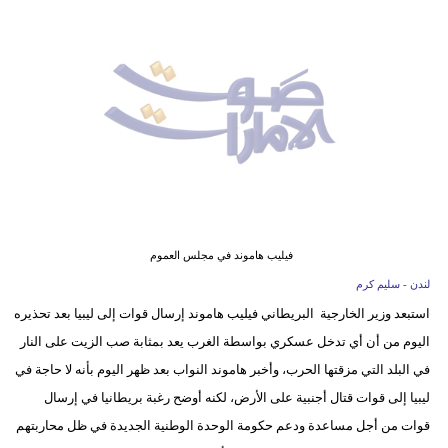
وسفر
ديكور
أخبار
إعلام
تعليم
مرأة
فيليب هاموند في مجلس العموم
أزياء
لندن - سليم كرم
إسلامية
استبعد وزير الخارجية البريطاني فيليب هاموند إرسال قوات إلى ليبيا بعد تحذيره
اليوم من أن أي تدخل عسكري بواسطة الغرب يعد بمثابة صب الزيت على النار
علوم
في البلد التي مزقتها الحرب، وأخبر هاموند النواب بعد ظهر اليوم بأنه لا حاجة في
وتكنولوجيا
ليبيا إلى قوات قتال أجنبية على الأرض، لكنه أوضح رغبة بريطانيا في إرسال
بيئة
قوات من أجل مساعدة ودعم حكومة الوحدة الوطنية الجديدة في ظل محاربتهم