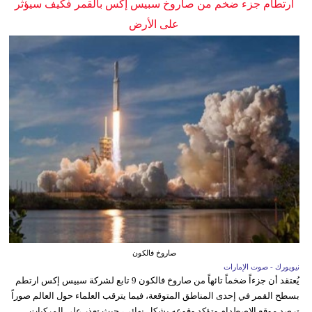
ارتطام جزء ضخم من صاروخ سبيس إكس بالقمر فكيف سيؤثر
على الأرض
صاروخ فالكون
نيويورك - صوت الإمارات
يُعتقد أن جزءاً ضخماً تائهاً من صاروخ فالكون 9 تابع لشركة سبيس إكس ارتطم
بسطح القمر في إحدى المناطق المتوقعة، فيما يترقب العلماء حول العالم صوراً
ترصد موقع الاصطدام وتؤكد وقوعه بشكل نهائي، حيث تعذر على المركبات