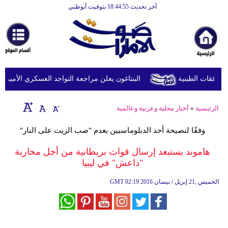
آخر تحديث 18:44:55 بتوقيت أبوظبي
الرئيسية
أخبارعاجلة
رياضة
ثقافة
البنتاغون يعلن مراجعة التواجد العسكري الأميركي في
إقتصاد
الرئيسية
»
أخبار محلية وعربية وعالمية
فن
وفقًا لنصيحة أحد الدبلوماسيين بعدم "صب الزيت على النار"
وموسيقى
هاموند يستبعد إرسال قوات بريطانية من أجل محاربة
أزياء
"داعش" في ليبيا
صحة
02:19 2016 الخميس ,21 إبريل / نيسان
GMT
وتغذية
سياحة