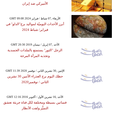
الأميركي ضد إيران
GMT 09:08 2024 الأربعاء ,07 شباط / فبراير
أبرز الأحداث اليوميّة لمواليد برج"الدلو" في
فبراير/ شباط 2024
GMT 20:30 2019 الأحد ,07 إبريل / نيسان
الرجل "الثور" يستمتع بالملذات الجسدية
وتجذبه المرأة المرحة
GMT 11:39 2020 الإثنين ,30 تشرين الثاني / نوفمبر
حظك اليوم برج العذراء الأثنين 30 تشرين
الثاني / نوفمبر2020
GMT 12:16 2016 الأحد ,16 تشرين الأول / أكتوبر
فساتين بسيطة ومختلفة لكل فتاة جريئة تعشق
التميُّز ولفت الأنظار