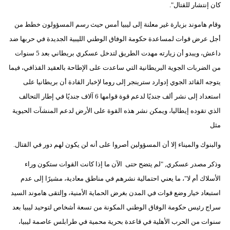
كان إنتشار للقتال".
وقام هاموند بزيارة غير معلنة إلى ليبيا أمس حيث رسم المسؤولون خطط من
أجل عرض قوات لمساعدة حكومة الوفاق الوطني الليبية الجديدة في حربها ضد
داعش، ويبدو أن زيارته مهدت الطريق لتدخل عسكري بريطاني بعد 5 سنوات
من الضربات الجوية البريطانية التي ساعدت على الإطاحة بالعقيد القذافي، فيما
يتوجه القائد الجوي إدوارد سترينجر إلى روما لإخبار القادة أن بريطانيا على
استعداد إلى نشر ألف جنديًا لدعم قوة قوامها 6 آلاف جنديًا في إطار التحالف
الذي تقوده إيطاليا، ويمكن نشر هذه القوة على الأرض لدعم المنشآت الحيوية
مثل
والبنوك والميناء إلا أن المسؤولين أصروا على أنه لن يكون لهم دور في القتال.
وذكر مصدر عسكري, "لم يتضح حتى الآن ما إذا كانت القوات ستكون وراء
الأسلاك أم لا"، ما يعني احتمالية نشرهم في مناطق معادية، مشيرًا إلى عدم
استبعاد خيار وضع قوات في المدن بغرض الحماية الأمنية، وإلتقى هاموند السيد
سراج رئيس حكومة الوفاق الوطني المكونة من تسعة أشخاص لتوحيد ليبيا بعد
سنوات من الحرب الأهلية في قاعدة بحرية محمية في طرابلس عاصمة ليبيا،