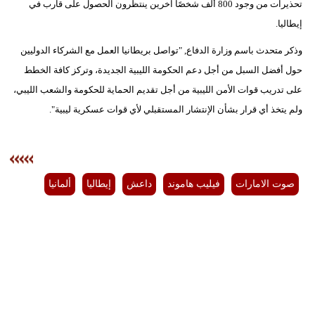
تحذيرات من وجود 800 ألف شخصًا آخرين ينتظرون الحصول على قارب في
إيطاليا.
وذكر متحدث باسم وزارة الدفاع, "تواصل بريطانيا العمل مع الشركاء الدوليين
حول أفضل السبل من أجل دعم الحكومة الليبية الجديدة، وتركز كافة الخطط
على تدريب قوات الأمن الليبية من أجل تقديم الحماية للحكومة والشعب الليبي،
ولم يتخذ أي قرار بشأن الإنتشار المستقبلي لأي قوات عسكرية ليبية".
صوت الامارات
فيليب هاموند
داعش
إيطاليا
ألمانيا