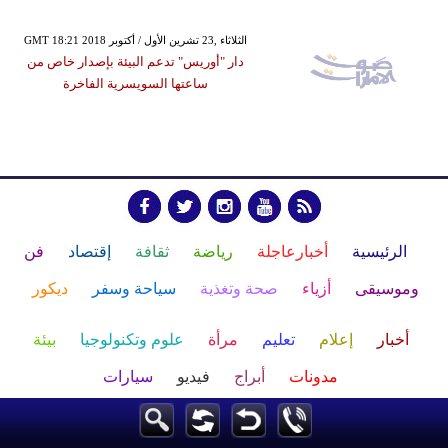
GMT 18:21 2018 الثلاثاء ,23 تشرين الأول / أكتوبر
دار "أوريس" تدعم البيئة بإصدار خاص من
ساعتها السويسرية الفاخرة
الرئيسية
أخبارعاجلة
رياضة
ثقافة
إقتصاد
فن
وموسيقى
أزياء
صحة وتغذية
سياحة وسفر
ديكور
أخبار
إعلام
تعليم
مرأة
علوم وتكنولوجيا
بيئة
مدونات
أبراج
فيديو
سيارات
Maintained and developed by Arabs Today Group SAL