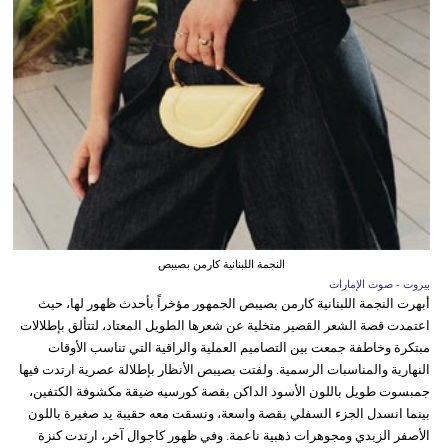
النجمة اللبنانية كارمن بصيبص
بيروت - صوت الإمارات
أبهرت النجمة اللبنانية كارمن بصيبص الجمهور مؤخراً بأحدث ظهور لها، حيث
اعتمدت قصة الشعر القصير متخلية عن شعرها الطويل المعتاد، لتتألق بإطلالات
مبتكرة وخاطفة جمعت بين التصاميم العملية والراقية التي تناسب الأوقات
النهارية والمناسبات الرسمية. ولفتت بصيبص الأنظار بإطلالة عصرية ارتدت فيها
جمبسوت طويل باللون الأسود الداكن بقصة كورسيه ضيقة مكشوفة الكتفين،
بينما انسدل الجزء السفلي بقصة واسعة، ونسقت معه حقيبة يد صغيرة باللون
الأصفر الزبدي ومجوهرات ذهبية ناعمة. وفي ظهور كاجوال آخر، ارتدت كنزة