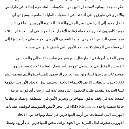
حكومة وحدة وطنية لاستبدال اثنين من الحكومات المتناحرة إحداها في طرابلس
والأخرى في طبرق والتي أنشئت في السنوات القليلة الماضية، وسيؤدي أي
تدخل جديد إلى إثارة مزيد من الجدل والانتقاد للقادرة الأوروبيين بما في ذلك
ديفيد كاميرون لعدم وضع خطة لإعادة الإعمار بعد الحرب في ليبيا بعد عام 2011،
فيما وصف الرئيس الأميركي أوباما التصرف الأوروبي بكونه بطئ جدا مشيرًا إلى
أن فشله في المشاركة يعد أحد الأمور التي يأسف عليها في منصبه.
ومن المقرر أن يلتقي المارشال سترينغر مع نظيريه الإيطالي والفرنسي
الخميس المقبل في ما يسمى "مؤتمر استشعار السلطة" حيث سيناقشون
موضوعات من بينها ليبيا، ولن يتم العرض الرسمي للمساعدة والذي يتضمن نشر
1000 جندي بريطاني إلا بعد الاجتماع اللاحق، وتنتظر دول الاتحاد الأوروبي حكومة
ليبيا الجديدة لتقديم طلب للحصول على مساعدة قبل إرسال أي قوات غربية
للمساعدة في وقف تدفق المهاجرين وتعزيز الأمن في المنطقة، وتملك بريطانيا
حاليا سفينة واحدة HMS Richmond في البحر لأبيض المتوسط لتوقيف عصابات
التهريب التي استفادت من أزمة المهاجرين في ليبيا، وتواجه دول الاتحاد
الأوروبي ضغوط لبذل المزيد من الجهد لوقف تدفق المهاجرين إلى أوروبا وسط