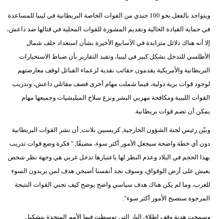
ويتواجد بالفعل نحو 100 جندي من القوات الخاصة البريطانية في ليبيا للمساعدة
في حماية القيادة الحالية وتقديم المشورة للقوات المحلية في قتالها ضد داعش،
إلا أنه هناك دلائل متزايدة في الأسابيع الأخيرة بشأن استعداد حلف شمال
الأطلسي للتدخل بشكل كبير في ليبيا، وتفيد التقارير بأن ضباط الاستخبارات
البريطانية والأمريكية يقدمون حقائب نقدية لزعماء القبائل لوقف معارضتهم
لوجود قوات برية دولية، فيما شملت مهام أخرى قصف مقاتلي داعش، وتدريب
القوات الليبية ومكافحة مهربي البشر ونزع سلاح الميليشيات وجميعها مهام
يمكن أن تضم قوات بريطانية.
وبيّن رئيس لجنة الشؤون الخارجية, كريسبين بلانت, أن نشر القوات البريطانية
دون أي خطة واضحة سيجعل الأمور أكثر سوء، مضيفًا, " فكرة وضع قوات تدريب
بهذا الحجم في البلاد وعدم النظر لها باعتبارها تدخل غربي هي وجهة نظر شخص
يعيش على أرض الوقواق، وسوف نجد أنفسنا أصبحن هدف لمن يريدون السوء
للغرب، وما لم يكن هناك هدف سياسي واضح يوضح كيف تجني القوات النتيجة
المرجوة ستصبح الأمور أكثر سوء".
وسمحت هدنة وقف إطلاق النار التي توسطت فيها الأمم المتحدة بتشكيل