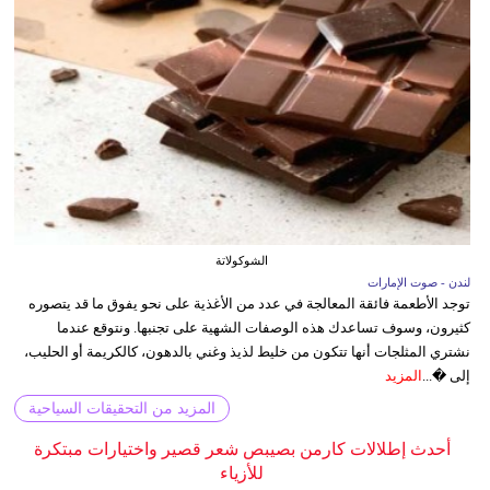
الشوكولاتة
لندن - صوت الإمارات
توجد الأطعمة فائقة المعالجة في عدد من الأغذية على نحو يفوق ما قد يتصوره
كثيرون، وسوف تساعدك هذه الوصفات الشهية على تجنبها. ونتوقع عندما
نشتري المثلجات أنها تتكون من خليط لذيذ وغني بالدهون، كالكريمة أو الحليب،
إلى �...
المزيد
المزيد من التحقيقات السياحية
أحدث إطلالات كارمن بصيبص شعر قصير واختيارات مبتكرة
للأزياء