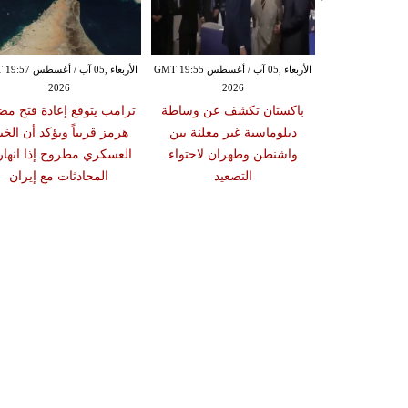
الأربعاء ,05 آب / أغسطس GMT 19:49
الأربعاء ,05 آب / أغسطس GMT 19:55
الأربعاء ,05 آب / أغس
2026
2026
20
ة إسرائيلية في
باكستان تكشف عن وساطة
ترامب يتوقع إعادة فتح مض
د وآلية التحقق
دبلوماسية غير معلنة بين
هرمز قريباً ويؤكد أن الخيا
مانات لوقف
واشنطن وطهران لاحتواء
العسكري مطروح إذا انها
النار
التصعيد
المحادثات مع إيران