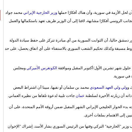
لآن لحل الأزمة في سورية، وأن هناك أفكارًا حملها
وزير الخارجية الإيراني
محمد جواد
ب الروسي أفكارًا مشابهة، لافتا إلى أن الوزير ظريف تعهد باستكمالها والعمل
دمشق حاليا، أن الثوابت السورية من أي مبادرة تتركز على حفظ سيادة الدولة
شروط مسبقة وكذلك تحكيم الشعب السوري بالاستفتاء على أي اتفاق يحصل، على حد
لول شهر تشرين الأول/أكتوبر المقبل وموافقة
الكونغرس الأميركي
ومجلس
ة في سورية.
 و
ولي ولي العهد السعودي
محمد بن سلمان أو نفيها، مبينا أن اشتراط البعض
ته أن زيارته الأخيرة لسلطنة
عمان
جاءت تلبية لدعوة تلقاها من نظيره العماني.
ه بدء الحوار الخليجي الإيراني الشهر المقبل ضمن أروقة الأمم المتحدة، على أن
يين إلى الاهتمام بملفات أخرى.
ق بين سورية وتركيا انتهى منذ عام 2011، بسبب طلب وزير "الخارجية" التركي وقتها من الرئيس السوري بشار الأسد، إشراك "الإخوان