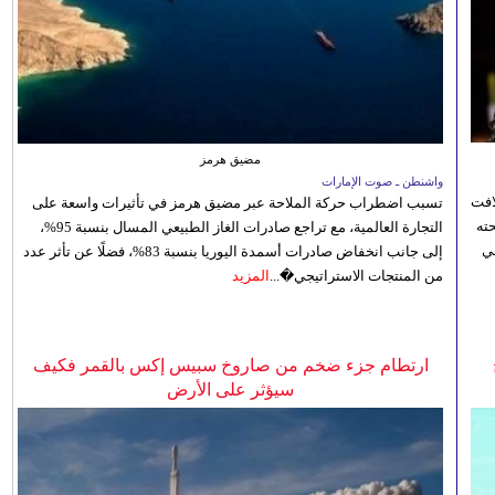
مضيق هرمز
واشنطن ـ صوت الإمارات
افت
تسبب اضطراب حركة الملاحة عبر مضيق هرمز في تأثيرات واسعة على
ته
التجارة العالمية، مع تراجع صادرات الغاز الطبيعي المسال بنسبة 95%،
ي
إلى جانب انخفاض صادرات أسمدة اليوريا بنسبة 83%، فضلًا عن تأثر عدد
من المنتجات الاستراتيجي�...
المزيد
ارتطام جزء ضخم من صاروخ سبيس إكس بالقمر فكيف
سيؤثر على الأرض