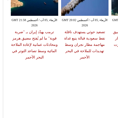
طس GMT 19:57
الأربعاء ,05 آب / أغسطس GMT 20:02
الأربعاء ,05 آب / أغسطس GMT 21:58
2026
2026
يق
تصعيد حوثي يستهدف ناقلة
ترمب يهدّد إيران بـ "ضربة
ر
نفط سعودية قبالة ينبع غداة
قوية" ما لم يُفتح مضيق هرمز
رت
مهاجمة مطار نجران وسط
ومحادثات عمانية لإعادة الملاحة
تهديدات للملاحة في البحر
المائية وسط تصاعد التوتر في
الأحمر
البحر الأحمر