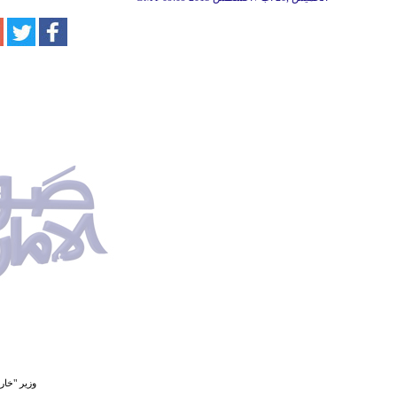
وزير "خار