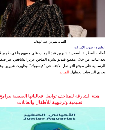
الفنانة شيرين عبد الوهاب
القاهرة - صوت الإمارات
أطلت المطربة المصرية شيرين عبد الوهاب على جمهورها في ظهور ل
بعد غياب، من خلال مقطع فيديو نشره الملحن عزيز الشافعي عبر صفح
الرسمية على موقع التواصل الاجتماعي "فيسبوك". وظهرت شيرين وه
تجري البروفات لحفلها...
المزيد
هيئة الشارقة للمتاحف تواصل فعالياتها الصيفية ببرامج
تعليمية وترفيهية للأطفال والعائلات