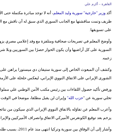
القاهرة – أكرم علي
أكد
وزير "خارجية" سورية وليد المعلم
، أنه لا توجد مبادرة مكتملة حتى ا
ظريف وتمت مناقشتها مع الجانب السوري الذي سبق له أن ناقش مع الجان
على تسويقها.
وأوضح المعلم في تصريحات صحافية ومتلفزة مع وفد إعلامي مصري يزور 
السورية على كل أراضيها وأن يكون الحوار حصرًا بين السوريين وبلا 
زعمه.
وكشف أن المبعوث الخاص إلى سورية ستيفان دي ميستورا يراهن على ح
الشورى الإيراني على الاتفاق النووي الإيراني، ليعكس حلحلة على الأزم
ورفض تأكيد حصول اللقاءات بين رئيس مكتب الأمن الوطني علي مملوك
تخلي سورية عن "
حزب الله"
وإيران لن يقبل مطلقا، موضحا في الوقت ذا
وأعرب المعلم عن تفاؤله بالاتفاق النووي الإيراني الذي سيكون من نتائج
يزخم بعد توقيع الكونغرس الأميركي الاتفاق وانصراف الأميركيين والإيران
وأشار إلى أن الوفا