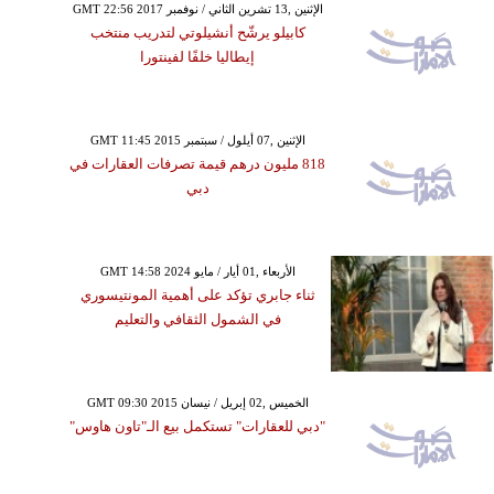
GMT 22:56 2017 الإثنين ,13 تشرين الثاني / نوفمبر
كابيلو يرشّح أنشيلوتي لتدريب منتخب
إيطاليا خلفًا لفينتورا
GMT 11:45 2015 الإثنين ,07 أيلول / سبتمبر
818 مليون درهم قيمة تصرفات العقارات في
دبي
GMT 14:58 2024 الأربعاء ,01 أيار / مايو
ثناء جابري تؤكد على أهمية المونتيسوري
في الشمول الثقافي والتعليم
GMT 09:30 2015 الخميس ,02 إبريل / نيسان
"دبي للعقارات" تستكمل بيع الـ"تاون هاوس"