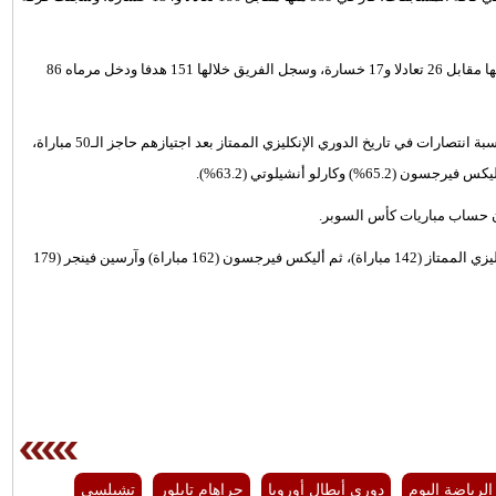
- مع مانشستر يونايتد في الدوري خاض مورينيو 93 مباراة، فاز في 50 منها مقابل 26 تعادلا و17 خسارة، وسجل الفريق خلالها 151 هدفا ودخل مرماه 86
- يحتل مورينيو المركز الخامس في ترتيب أكثر المدربين تحقيقًا لأعلى نسبة انتصارات في تاريخ الدوري الإنكليزي الممتاز بعد اجتيازهم حاجز الـ50 مباراة،
- مورينيو هو أسرع مدرب يصل إلى حاجز الـ100 انتصار في الدوري الإنكليزي الممتاز (142 مباراة)، ثم أليكس فيرجسون (162 مباراة) وآرسين فينجر (179
الرياضة اليوم
دوري أبطال أوروبا
جراهام تايلور
تشيلسي