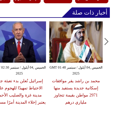
أخبار ذات صلة
الخميس ,04 أيلول / سبتمبر GMT 01:16
الخميس ,04 أيلول / سبتمبر GMT 01:48
الخميس ,04 أيلول / س
2025
2025
20
تي وولي العهد
محمد بن راشد يقر موافقات
إسرائيل تُعلن بدء تعبئة جن
قشان تطورات
إسكانية جديدة يستفيد منها
الاحتياط تمهيدًا للهجوم ع
سطين ويبحثان
2971 مواطن بقيمة تتجاوز
مدينة غزة والصليب الأحم
ات الثنائية
ملياري درهم
يعتبر إخلاء المدينة أمرًا مستح