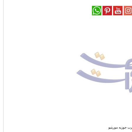
رب جوزيه مورينيو