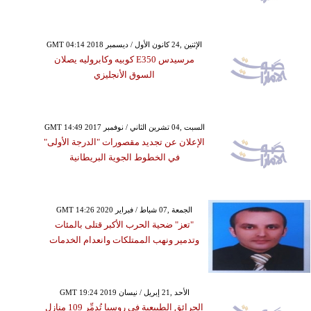
GMT 04:14 2018 الإثنين ,24 كانون الأول / ديسمبر
مرسيدس E350 كوبيه وكابروليه يصلان
السوق الأنجليزي
GMT 14:49 2017 السبت ,04 تشرين الثاني / نوفمبر
الإعلان عن تجديد مقصورات "الدرجة الأولى"
في الخطوط الجوية البريطانية
GMT 14:26 2020 الجمعة ,07 شباط / فبراير
"تعز" ضحية الحرب الأكبر قتلى بالمئات
وتدمير ونهب الممتلكات وانعدام الخدمات
GMT 19:24 2019 الأحد ,21 إبريل / نيسان
الحرائق الطبيعية في روسيا تُدمِّر 109 منازل