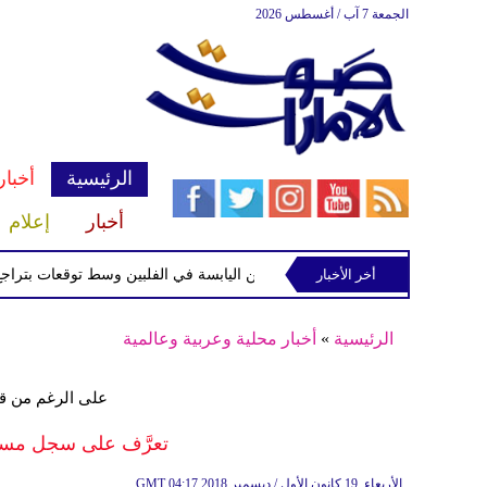
الجمعة 7 آب / أغسطس 2026
الرئيسية
أخبار
أخبار
إعلام
أخر الأخبار
 الاستوائية "مايماي" تقترب من اليابسة في الفلبين وسط توقعات بتراجع قوتها
الرئيسية
»
أخبار محلية وعربية وعالمية
على الرغم من قرا
تعرَّف على سجل مسيرة 
04:17 2018 الأربعاء ,19 كانون الأول / ديسمبر
GMT