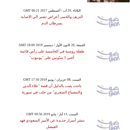
GMT 06:21 2017 الثلاثاء ,29 آب / أغسطس
النزيف والحمى أعراض تشير الي الاصابة
بسرطان الدم
GMT 18:09 2019 الجمعة ,20 كانون الأول / ديسمبر
طفلة روسية في الخامسة على رأس قائمة
أغنى 3 مدّونين على "يوتيوب"
GMT 17:50 2019 السبت ,08 حزيران / يونيو
باحث يثبت بالدليل أن قصة "علاء الدين
والمصباح السحري" من حلب في سورية
GMT 00:56 2019 السبت ,11 أيار / مايو
ننشر أسرار جديدة عن الأمير السعودي فهد
الفيصل