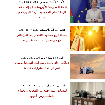
GMT 18:33 2026 الأحد ,02 آب / أغسطس
رئيسة المفوضية الأوروبية تدعو إلى تشديد
الرقابة على الحدود بعد أزمة الهجرة في
سبتة
GMT 21:47 2026 الإثنين ,03 آب / أغسطس
بلجيكا ترفع مستوى التحذير إلى البرتقالي
مع موجة حر تصل إلى 37 درجة
GMT 20:51 2026 الثلاثاء ,14 تموز / يوليو
فولكس فاغن تعيد رسم استراتيجيتها بخفض
كبير في عدد الطرازات عالميًا
GMT 21:54 2025 الخميس ,17 إبريل / نيسان
لمسات أنيقة تجمع بين الفخامة والحداثة
لتصاميم ركن القهوة