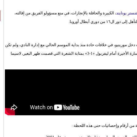
ستر يونايتد
، الكبيرة والحافلة بالإنجازات، في منع مسؤولو الفريق من إقالته،
 دوري أبطال أوروبا.
 دخل مورينيو، في خلافات حادة منذ بداية الموسم الحالي مع إدارة النادي، ولم تكن
علاقته باللاعبين جيدة، بخاصة نجوم الفريق أمثال بول بوجبا، وكانت الخسارة الأخيرة أمام ليفربول «1-3» بمثابة الشعرة التي قصمت ظهر البعير، لاسيما
ة من أرقام وإحصائيات حتى هذه اللحظة: