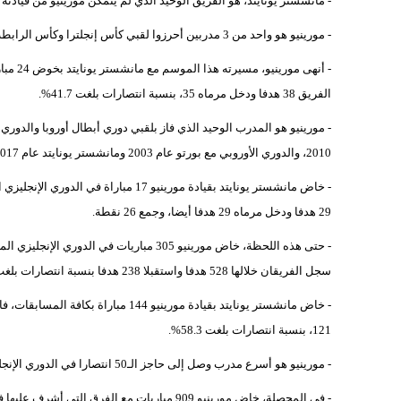
- مانشستر يونايتد، هو الفريق الوحيد الذي لم يتمكن مورينيو من قيادته لل
- مورينيو هو واحد من 3 مدربين أحرزوا لقبي كأس إنجلترا وكأس الرابطة الإنجليزية في الموسم ذاته، إلى جانب جراهام تايلور وجيرار أوليه.
الفريق 38 هدفا ودخل مرماه 35، بنسبة انتصارات بلغت 41.7%.
2010، والدوري الأوروبي مع بورتو عام 2003 ومانشستر يونايتد عام 2017).
29 هدفا ودخل مرماه 29 هدفا أيضا، وجمع 26 نقطة.
سجل الفريقان خلالها 528 هدفا واستقبلا 238 هدفا بنسبة انتصارات بلغت 62.3%.
121، بنسبة انتصارات بلغت 58.3%.
- مورينيو هو أسرع مدرب وصل إلى حاجز الـ50 انتصارا في الدوري الإنجليزي الممتاز (63 مباراة)، متفوقا على جوارديولا (69 مباراة)، وكونتي (73 مباراة).