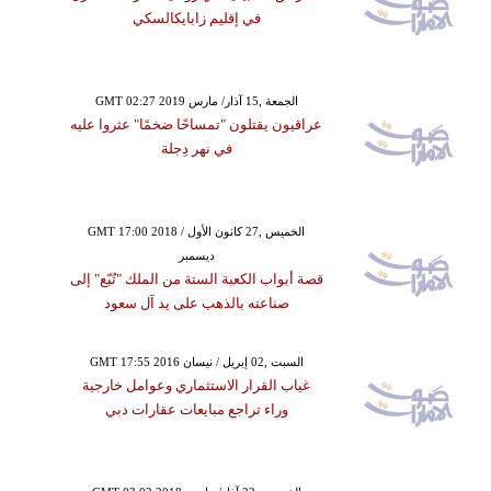
في إقليم زابايكالسكي
GMT 02:27 2019 الجمعة ,15 آذار/ مارس
عراقيون يقتلون "تمساحًا ضخمًا" عثروا عليه
في نهر دِجلة
GMT 17:00 2018 الخميس ,27 كانون الأول /
ديسمبر
قصة أبواب الكعبة الستة من الملك "تُبّع" إلى
صناعته بالذهب على يد آل سعود
GMT 17:55 2016 السبت ,02 إبريل / نيسان
غياب القرار الاستثماري وعوامل خارجية
وراء تراجع مبايعات عقارات دبي