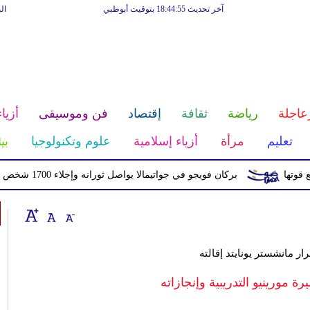
آخر تحديث 18:44:55 بتوقيت أبوظبي
ال
عاجلة
رياضة
ثقافة
إقتصاد
فن وموسيقى
أزياء
تعليم
مرأة
أزياء إسلامية
علوم وتكنولوجيا
بي
بركان فويجو في جواتيمالا يواصل ثورانه وإجلاء 1700 شخص بسبب الرماد والتدفقات الطينية
ر مانشستر يونايتد إقالته
مورينيو التدريبية وإنجازاته