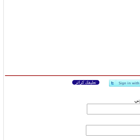
تعليقك كزائر
وني