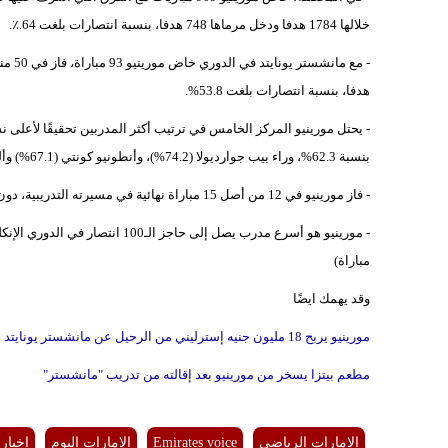
خلالها 1784 هدفا ودخل مرماها 748 هدفا، بنسبة انتصارات بلغت 64.٪.
هدفا، بنسبة انتصارات بلغت 53.8%.
بنسبة 62.3%، وراء بيب جوارديولا (74.2%)، وأنطونيو كونتي (67.1%) وأليكس فيرجسون (65.2%) وكارلو أنشيلوتي (63.2%).
- فاز مورينيو في 12 من أصل 15 مباراة نهائية في مسيرته التدريبية، دون حساب مباريات كأس السوبر.
مباراة)
وقد يهمك ايضًا
مورينيو يربح 18 مليون جنيه إسترليني من الرحيل عن مانشستر يونايتد
مطعم بيتزا يسخر من مورينيو بعد إقالته من تدريب "مانشستر"
الامارات الرياضى
Emirates voice
الإمارات اليوم
اخبار 