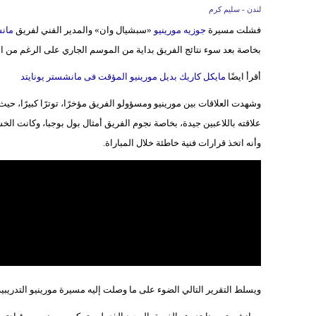
لندن - سليم كرم
فشلت مسيرة
جوزيه مورينيو
«سبشيال وان» والمدير الفني لفريق
مانش
بخاصة بعد سوء نتائج الفريق بداية من الموسم الجاري على الرغم من التأهل إلى دور ال١٦ من
أقرأ ايضًا
مايكل كاريك بديل مورينيو المؤقت فى مانشستر يونايتد
وشهدت العلاقات بين مورينيو ومسؤولو الفريق مؤخرًا، توترًا كبيرًا، حيث
وأنه اتخذ قرارات فنية خاطئة خلال المباراة.
ويسلط التقرير التالي الضوء على ما وصلت إليه مسيرة مورينيو التدريبي