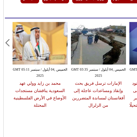
بتمبر GMT 02:30
الخميس ,04 أيلول / سبتمبر GMT 03:35
الخميس ,04 أيلول / سبتمبر GMT 05:11
2025
2025
ود
الإمارات ترسل فريق بحث
محمد بن زايد وولي عهد
لى
وإنقاذ ومساعدات عاجلة إلى
السعودية يناقشان مستجدات
ر
أفغانستان لمساندة المتضررين
الأوضاع في الأرض الفلسطينية
يلًا
من الزلزال
المحتلة