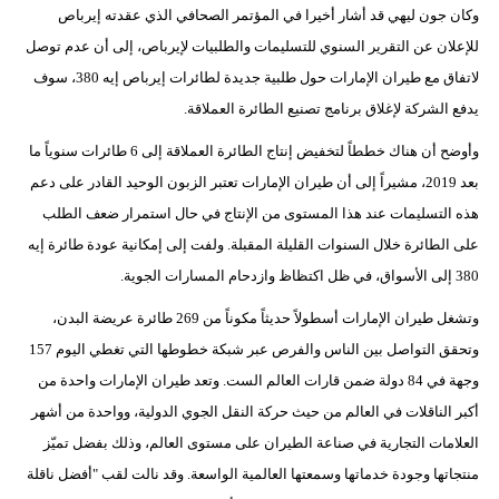
وكان جون ليهي قد أشار أخيرا في المؤتمر الصحافي الذي عقدته إيرباص
للإعلان عن التقرير السنوي للتسليمات والطلبيات لإيرباص، إلى أن عدم توصل
لاتفاق مع طيران الإمارات حول طلبية جديدة لطائرات إيرباص إيه 380، سوف
يدفع الشركة لإغلاق برنامج تصنيع الطائرة العملاقة.
وأوضح أن هناك خططاً لتخفيض إنتاج الطائرة العملاقة إلى 6 طائرات سنوياً ما
بعد 2019، مشيراً إلى أن طيران الإمارات تعتبر الزبون الوحيد القادر على دعم
هذه التسليمات عند هذا المستوى من الإنتاج في حال استمرار ضعف الطلب
على الطائرة خلال السنوات القليلة المقبلة. ولفت إلى إمكانية عودة طائرة إيه
380 إلى الأسواق، في ظل اكتظاظ وازدحام المسارات الجوية.
وتشغل طيران الإمارات أسطولاً حديثاً مكوناً من 269 طائرة عريضة البدن،
وتحقق التواصل بين الناس والفرص عبر شبكة خطوطها التي تغطي اليوم 157
وجهة في 84 دولة ضمن قارات العالم الست. وتعد طيران الإمارات واحدة من
أكبر الناقلات في العالم من حيث حركة النقل الجوي الدولية، وواحدة من أشهر
العلامات التجارية في صناعة الطيران على مستوى العالم، وذلك بفضل تميّز
منتجاتها وجودة خدماتها وسمعتها العالمية الواسعة. وقد نالت لقب "أفضل ناقلة