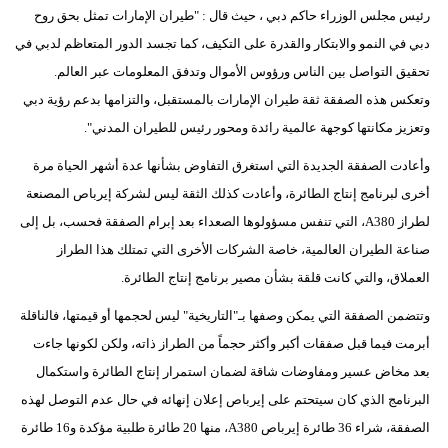
مدوَّنات
رئيس مجلس الوزراء حاكم دبي ، حيث قال : "طيران الإمارات تمثل بحق روح
دبي في النمو والابتكار والقدرة على التكيف، كما تجسد الدور المتعاظم لدبي في
أبراج
تحقيق التواصل بين الناس ورؤوس الأموال وتدفق المعلومات عبر العالم.
وتعكس هذه الصفقة ثقة طيران الإمارات بالمستقبل، والتزامها بدعم رؤية دبي
فيديو
وتعزيز مكانتها كوجهة عالمية رائدة ومحور رئيس للطيران المدني".
سيارات
وأعادت الصفقة الجديدة التي استغرق التفاوض بشأنها عدة أشهر الحياة مرة
أخرى لبرنامج إنتاج الطائرة، وأعادت كذلك الثقة ليس لشركة إيرباص المصنعة
لطراز A380، التي تنفس مسؤولوها الصعداء بعد إبرام الصفقة فحسب، بل إلى
صناعة الطيران العالمية، خاصة الشركات الأخرى التي تمتلك هذا الطراز
العملاق، والتي كانت قلقة بشأن مصير برنامج إنتاج الطائرة.
وتتضمن الصفقة التي يمكن وصفها بـ"التاريخية" ليس لحجمها أو قيمتها، فالناقلة
أبرمت فيما قبل صفقات أكبر وأكثر حجماً من الطراز ذاته، ولكن لكونها جاءت
بعد مخاض عسير ومفاوضات شاقة لضمان استمرار إنتاج الطائرة واستكمال
البرنامج الذي كان سيتحتم على إيرباص إعلان إنهائه في حال عدم التوصل لهذه
الصفقة، شراء 36 طائرة إيرباص A380، منها 20 طائرة طلبية مؤكدة و16 طائرة