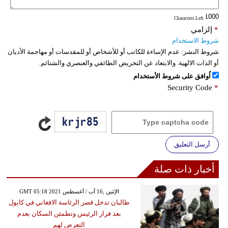
: Characters Left
*
إلزامي
شروط الاستخدام
شروط النشر:
عدم الإساءة للكاتب أو للأشخاص أو للمقدسات أو مهاجمة الأديان
أو الذات الالهية. والابتعاد عن التحريض الطائفي والعنصري والشتائم.
اُوافق على شروط الأستخدام
Security Code
*
أرسل التعليق
أخبار ذات صلة
GMT 05:18 2021 الإثنين ,16 آب / أغسطس
طالبان تدخل قصر الرئاسة الافغاني في كابول
بعد فرار الرئيس وتطمئن السكان بعدم
التعرض لهم