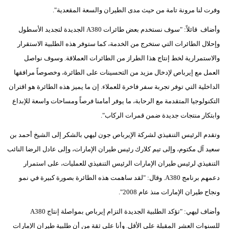
وفرت لنا مرونة تامة من حيث مدى الطيران والسعة المقعدية".
وأضاف قائلاً: "سوف نستخدم بعض طائرات A380 الجديدة لتجديد الأسطول
وإحلال الطائرات التي ستخرج من الخدمة، كما ستوفر هذه الطلبية الاستقرار
والاستمرارية لخط إنتاج هذا الطراز من الطائرات العملاقة. وسوف نواصل
العمل مع إيرباص لإدخال مزيد من التحسينات على الطائرة، وخصوصاً مرافقها
الداخلية التي توفر تجربة سفر فاخرة للعملاء. إن ما يميز هذه الطائرة هو اقتران
التكنولوجيا المتقدمة مع الرحابة، ما يوفر أمامنا فرصاً ومساحات واسعة للإبداع
وابتكار منتجات جديدة ضمن قمرات الركاب".
وتقدم الرئيس التنفيذي لشركة الإيرباص جون ليهي بالشكر إلى الشيخ أحمد بن
سعيد آل مكتوم، وإلى تيم كلارك رئيس طيران الإمارات، وإلى عادل الرضا النائب
التنفيذي لرئيس طيران الإمارات الرئيس التنفيذي للعمليات، على استمرار
دعمهم برنامج A380. وقال: "لقد ساهمت هذه الطائرة بصورة كبيرة في نمو
ونجاح طيران الإمارات منذ عام 2008".
وأضاف ليهي: "تؤكد الطلبية الجديدة التزام إيرباص بمواصلة إنتاج A380
للسنوات العشر المقبلة على الأقل. وأنا على ثقة من أن طلبية طيران الإمارات