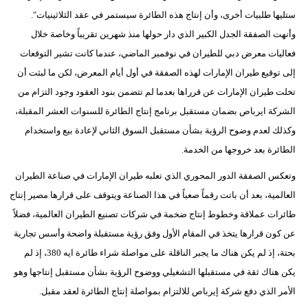
ستليها طلبيات أخرى، وأن إنتاج هذه الطائرة سيستمر في عقد الثلاثينيات".
وأنهت الصفقة الجدل الكبير الذي دار حولها منذ شهرين تقريباً وخاصة خلال
فعاليات معرض دبي للطيران في نوفمبر الماضي، عندما كانت تشير التوقعات
إلى توقيع طيران الإمارات لهذه الصفقة في أول أيام المعرض، لكن ما لبثت أن
تخلت طيران الإمارات عن قرراها بعدما لم تتضمن بنود العقود وجود التزام من
الشركة ايرباص بضمان مستقبل برنامج إنتاج الطائرة للسنوات العشر المقبلة،
وكذلك لعدم وضوح الرؤية بشأن مستقبل السوق الثاني لإعادة بيع واستخدام
الطائرة بعد خروجها من الخدمة.
وتعكس الصفقة الدور المحوري الذي تعلبه طيران الإمارات في صناعة الطيران
العالمية، بعد أن باتت رقماً صعباً في هذا الصناعة ويتوقف على قرارها مصير إنتاج
طائرات عملاقة وخطوط إنتاج ضخمة في شركات تصنيع الطيران العالمية، فضلاً
عن كون قرارها يتخذ في المقام الأول وفق رؤية مستقبلة واضحة وأسس تجارية
بحتة، إذ لم يكن هناك ما يجبر الناقلة على مواصلة شراء طائرة ايه 380، إذ لم
يكن هناك ثقة في مستقبلها التشغيلي ووضوح الرؤية بشأن مستقبل إنتاجها وهو
الأمر الذي دفع شركة إيرباص للالتزام بمواصلة إنتاج الطائرة لعقد مقبل.