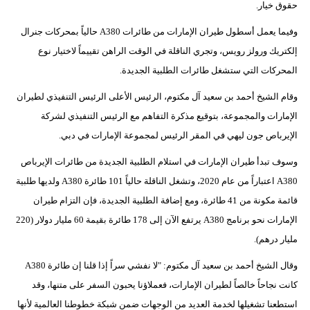
حقوق خيار.
وفيما يعمل أسطول طيران الإمارات من طائرات A380 حالياً بمحركات جنرال
إلكتريك ورولز رويس، وتجري الناقلة في الوقت الراهن تقييماً لاختيار نوع
المحركات التي ستشغل طائرات الطلبية الجديدة.
وقام الشيخ أحمد بن سعيد آل مكتوم، الرئيس الأعلى الرئيس التنفيذي لطيران
الإمارات والمجموعة، بتوقيع مذكرة التفاهم مع الرئيس التنفيذي لشركة
الإيرباص جون ليهي في المقر الرئيس لمجموعة الإمارات في دبي.
وسوف تبدأ طيران الإمارات في استلام الطلبية الجديدة من طائرات الإيرباص
A380 اعتباراً من عام 2020، وتشغل الناقلة حالياً 101 طائرة A380 ولديها طلبية
قائمة مكونة من 41 طائرة، ومع إضافة الطلبية الجديدة، فإن التزام طيران
الإمارات نحو برنامج A380 يرتفع الآن إلى 178 طائرة بقيمة 60 مليار دولار (220
مليار درهم).
وقال الشيخ أحمد بن سعيد آل مكتوم: "لا نفشي سراً إذا قلنا إن طائرة A380
كانت نجاحاً خالصاً لطيران الإمارات، فعملاؤنا يحبون السفر على متنها، وقد
استطعنا تشغيلها لخدمة العديد من الوجهات ضمن شبكة خطوطنا العالمية لأنها