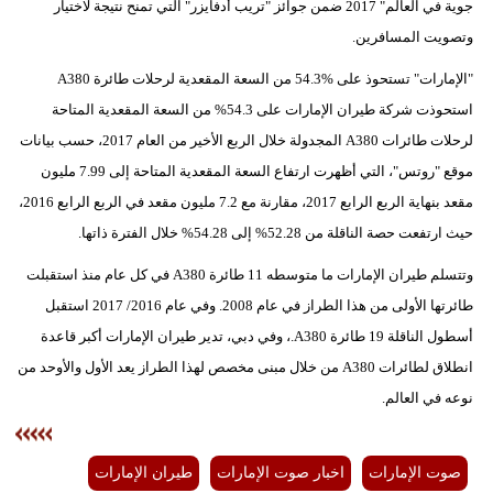
جوية في العالم" 2017 ضمن جوائز "تريب أدفايزر" التي تمنح نتيجة لاختيار
وتصويت المسافرين.
"الإمارات" تستحوذ على %54.3 من السعة المقعدية لرحلات طائرة A380
استحوذت شركة طيران الإمارات على 54.3% من السعة المقعدية المتاحة
لرحلات طائرات A380 المجدولة خلال الربع الأخير من العام 2017، حسب بيانات
موقع "روتس"، التي أظهرت ارتفاع السعة المقعدية المتاحة إلى 7.99 مليون
مقعد بنهاية الربع الرابع 2017، مقارنة مع 7.2 مليون مقعد في الربع الرابع 2016،
حيث ارتفعت حصة الناقلة من 52.28% إلى 54.28% خلال الفترة ذاتها.
وتتسلم طيران الإمارات ما متوسطه 11 طائرة A380 في كل عام منذ استقبلت
طائرتها الأولى من هذا الطراز في عام 2008. وفي عام 2016/‏‏ 2017 استقبل
أسطول الناقلة 19 طائرة A380.، وفي دبي، تدير طيران الإمارات أكبر قاعدة
انطلاق لطائرات A380 من خلال مبنى مخصص لهذا الطراز يعد الأول والأوحد من
نوعه في العالم.
صوت الإمارات
اخبار صوت الإمارات
طيران الإمارات