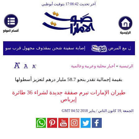
آخر تحديث 17:06:42 بتوقيت أبوظبي
الرئيسية
أخبارعاجلة
رياضة
ثقافة
يل مع المرض
إصابة سفينة شحن بمقذوف مجهول قرب سواحل عُما
إقتصاد
الرئيسية
»
أخبار محلية وعربية وعالمية
فن
بقيمة إجمالية تقدر بنحو 58.7 مليار درهم لتعزيز أسطولها
وموسيقى
طيران الإمارات تبرم صفقة جديدة لشراء 36 طائرة
أزياء
إيرباص
صحة
04:52 2018 الجمعة ,19 كانون الثاني / يناير
GMT
وتغذية
سياحة