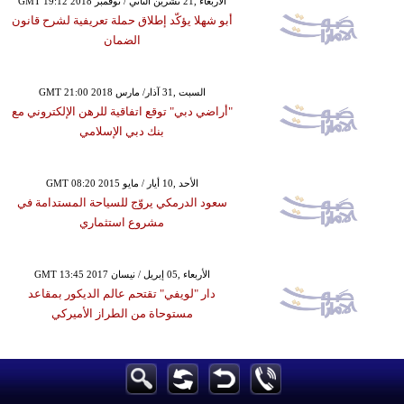
GMT 19:12 2018 الأربعاء ,21 تشرين الثاني / نوفمبر
أبو شهلا يؤكّد إطلاق حملة تعريفية لشرح قانون
الضمان
GMT 21:00 2018 السبت ,31 آذار/ مارس
"أراضي دبي" توقع اتفاقية للرهن الإلكتروني مع
بنك دبي الإسلامي
GMT 08:20 2015 الأحد ,10 أيار / مايو
سعود الدرمكي يروّج للسياحة المستدامة في
مشروع استثماري
GMT 13:45 2017 الأربعاء ,05 إبريل / نيسان
دار "لويفي" تقتحم عالم الديكور بمقاعد
مستوحاة من الطراز الأميركي
GMT 19:01 2017 الخميس ,07 أيلول / سبتمبر
دراسة تؤكد أن المحاباة في الفصول الدراسية