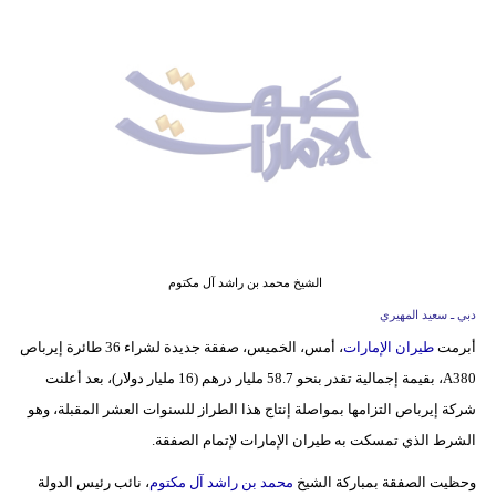
وسفر
ديكور
أخبار
إعلام
تعليم
مرأة
الشيخ محمد بن راشد آل مكتوم
أزياء
دبي ـ سعيد المهيري
إسلامية
أبرمت
طيران الإمارات
، أمس، الخميس، صفقة جديدة لشراء 36 طائرة إيرباص
A380، بقيمة إجمالية تقدر بنحو 58.7 مليار درهم (16 مليار دولار)، بعد أعلنت
علوم
شركة إيرباص التزامها بمواصلة إنتاج هذا الطراز للسنوات العشر المقبلة، وهو
وتكنولوجيا
الشرط الذي تمسكت به طيران الإمارات لإتمام الصفقة.
بيئة
وحظيت الصفقة بمباركة الشيخ
محمد بن راشد آل مكتوم
، نائب رئيس الدولة